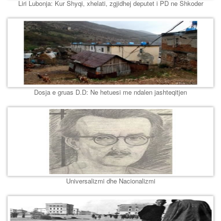
Liri Lubonja: Kur Shyqi, xhelati, zgjidhej deputet i PD ne Shkoder
Dosja e gruas D.D: Ne hetuesi me ndalen jashteqitjen
Universalizmi dhe Nacionalizmi