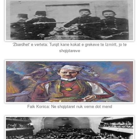
'Zbardhet' e verteta: Turqit kane kokat e grekeve te Izmirit, jo te
shqiptareve
Faik Konica: Ne shqiptaret nuk veme dot mend