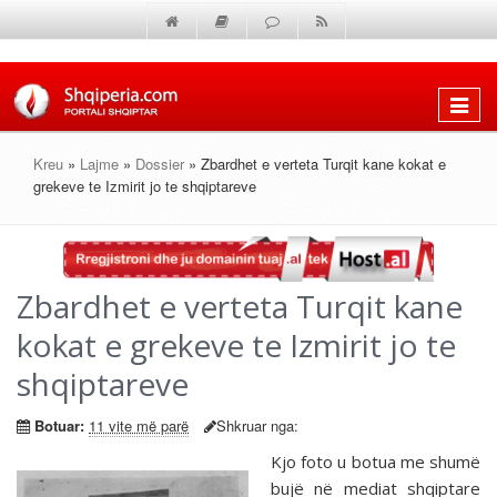
Shfaq
menun
Kreu
»
Lajme
»
Dossier
» Zbardhet e verteta Turqit kane kokat e
grekeve te Izmirit jo te shqiptareve
Zbardhet e verteta Turqit kane
kokat e grekeve te Izmirit jo te
shqiptareve
Botuar:
11 vite më parë
Shkruar nga:
Kjo foto u botua me shumë
bujë në mediat shqiptare