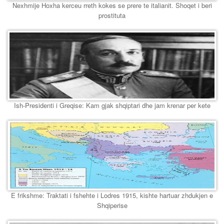
Nexhmije Hoxha kerceu rreth kokes se prere te italianit. Shoqet i beri
prostituta
Ish-Presidenti i Greqise: Kam gjak shqiptari dhe jam krenar per kete
E frikshme: Traktati i fshehte i Lodres 1915, kishte hartuar zhdukjen e
Shqiperise