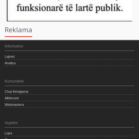
Reklama
Informative
Lajmet
Analiza
Komunitete
Chat #shqiperia
Albforumi
Webmastera
Argetim
Lojra