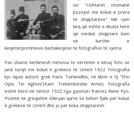
se: “Ushtarët otomanë
pozojnë me kokat e prera
të shqiptarëve”. Më vjen
keq që është e disata herë
që mediat shqiptare bien
në kurthin e
keqinterpretimeve dashakeqëse të fotografive të vjetra.
Pas shumë kërkimesh mësova të vërtetën e kësaj foto se
janë turqit me kokat e grekëve të Izmirit 1922. Fotografia
kjo sipas autorit grek Haris Tsirkinidhis, në librin e tij “Eho
Oplo Tin Aghoni”(Kam Trekëmbëshin Armë). Fotografia
është bërë në nëntor 1922 nga gazetari francez Rene Pyo.
Poshtë në greqishtë shkruan qartë se bëhet fjalë për kokat
e grekëve të Izmirit dhe jo për koka shqiptarësh.