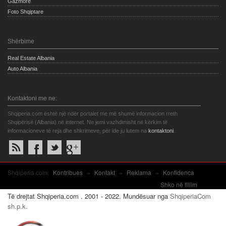
Gazmore
Foto Shqiptare
Shërbime
Real Estate Albania
Auto Albania
Kontaktoni me ne:
Shqiperia.com është një ndër portalet me më shumë informacion rreth
Shqipërisë (Albania) në internet. Ne jemi vazhdimisht në kërkim të
informacioneve të reja dhe shkrimeve, për ide ju lutem na
kontaktoni
.
Shqiperia.com:
Kontribues
»
Kontakt
»
Reklama
»
Konfidenca
Shko në fillim
Të drejtat Shqiperia.com . 2001 - 2022. Mundësuar nga
ShqiperiaCom
sh.p.k.