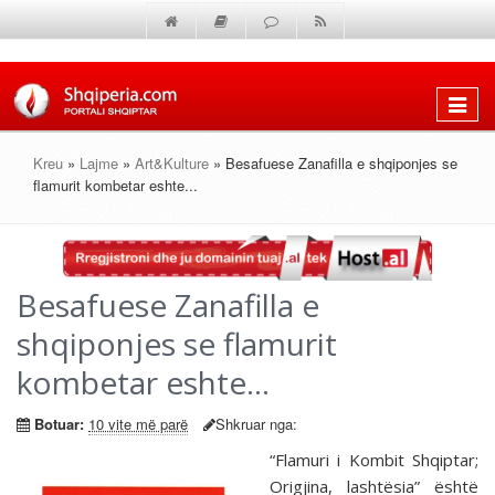
Shfaq
menun
Kreu
»
Lajme
»
Art&Kulture
» Besafuese Zanafilla e shqiponjes se
flamurit kombetar eshte...
Besafuese Zanafilla e
shqiponjes se flamurit
kombetar eshte...
Botuar:
10 vite më parë
Shkruar nga:
“Flamuri i Kombit Shqiptar;
Origjina, lashtësia” është