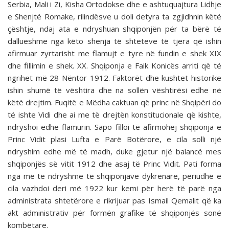
Serbia, Mali i Zi, Kisha Ortodokse dhe e ashtuquajtura Lidhje
e Shenjtë Romake, rilindësve u doli detyra ta zgjidhnin këtë
çështje, ndaj ata e ndryshuan shqiponjën për ta bërë të
dallueshme nga këto shenja të shteteve të tjera që ishin
afirmuar zyrtarisht me flamujt e tyre në fundin e shek XIX
dhe fillimin e shek. XX. Shqiponja e Faik Konicës arriti që të
ngrihet më 28 Nëntor 1912. Faktorët dhe kushtet historike
ishin shumë të vështira dhe na sollën vështirësi edhe në
këtë drejtim. Fuqitë e Mëdha caktuan që princ në Shqipëri do
të ishte Vidi dhe ai me të drejtën konstitucionale që kishte,
ndryshoi edhe flamurin. Sapo filloi të afirmohej shqiponja e
Princ Vidit plasi Lufta e Parë Botërore, e cila solli një
ndryshim edhe më të madh, duke gjetur një balancë mes
shqiponjës së vitit 1912 dhe asaj të Princ Vidit. Pati forma
nga më të ndryshme të shqiponjave dykrenare, periudhë e
cila vazhdoi deri më 1922 kur kemi për herë të parë nga
administrata shtetërore e rikrijuar pas Ismail Qemalit që ka
akt administrativ për formën grafike të shqiponjës sonë
kombëtare.