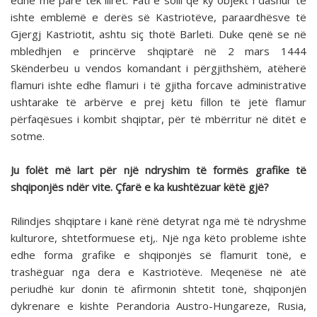
edhe më parë tek ilirët. Fati e solli që ky objekt i dashur të
ishte emblemë e derës së Kastriotëve, paraardhësve të
Gjergj Kastriotit, ashtu siç thotë Barleti. Duke qenë se në
mbledhjen e princërve shqiptarë në 2 mars 1444
Skënderbeu u vendos komandant i përgjithshëm, atëherë
flamuri ishte edhe flamuri i të gjitha forcave administrative
ushtarake të arbërve e prej këtu fillon të jetë flamur
përfaqësues i kombit shqiptar, për të mbërritur në ditët e
sotme.
Ju folët më lart për një ndryshim të formës grafike të
shqiponjës ndër vite. Çfarë e ka kushtëzuar këtë gjë?
Rilindjes shqiptare i kanë rënë detyrat nga më të ndryshme
kulturore, shtetformuese etj,. Një nga këto probleme ishte
edhe forma grafike e shqiponjës së flamurit tonë, e
trashëguar nga dera e Kastriotëve. Meqenëse në atë
periudhë kur donin të afirmonin shtetit tonë, shqiponjën
dykrenare e kishte Perandoria Austro-Hungareze, Rusia,