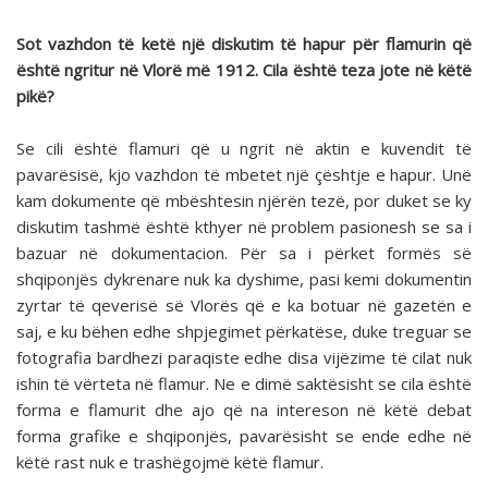
Sot vazhdon të ketë një diskutim të hapur për flamurin që
është ngritur në Vlorë më 1912. Cila është teza jote në këtë
pikë?
Se cili është flamuri që u ngrit në aktin e kuvendit të
pavarësisë, kjo vazhdon të mbetet një çështje e hapur. Unë
kam dokumente që mbështesin njërën tezë, por duket se ky
diskutim tashmë është kthyer në problem pasionesh se sa i
bazuar në dokumentacion. Për sa i përket formës së
shqiponjës dykrenare nuk ka dyshime, pasi kemi dokumentin
zyrtar të qeverisë së Vlorës që e ka botuar në gazetën e
saj, e ku bëhen edhe shpjegimet përkatëse, duke treguar se
fotografia bardhezi paraqiste edhe disa vijëzime të cilat nuk
ishin të vërteta në flamur. Ne e dimë saktësisht se cila është
forma e flamurit dhe ajo që na intereson në këtë debat
forma grafike e shqiponjës, pavarësisht se ende edhe në
këtë rast nuk e trashëgojmë këtë flamur.