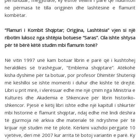
përfunduar, megjithatë, ky është vëllimi i parë që hulumton
në përmasa të tilla origjinën dhe lashtësinë e flamurit
kombëtar.
“Flamuri i Kombit Shqiptar; Origjina, Lashtësia” vjen si një
ribotim luksoz nga shtëpia botuese “Saras”. Cila ishte shtysa
për të bërë këtë studim mbi flamurin tonë?
Në vitin 1997 unë kam botuar librin e parë që i kushtohej
heraldikës së trashëguar, “Emblema shqiptare”. Atëkohë
kisha dyshime për ta botuar, por profesor Dhimitër Shuteriqi
më këshilloi se ishte momenti i duhur dhe kishte të drejtë.
Libri u prit mirë, i vlerësuar edhe me një çmim nga Ministria e
Kulturës dhe Akademia e Shkencave për librin historiko-
shkencor. Pjesë e këtij libri ishte edhe një kapitull i shkurtër
mbi historinë e flamurit shqiptar, ndaj edhe më lindi dëshira
të gjurmoja në arkiva dhe materiale të ndryshme për të
krijuar një studim më të plotë. Kërkimi vazhdoi përgjatë 10
vjetëve, deri më 2007 kur arrita të botoj variantin e parë. Ky