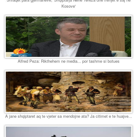
Kosove'
Alfred Peza: Rikthehem ne media... por tashme si botues
A jane shqiptaret aq te vjeter sa mendojne ata? Ja citimet e te huajve...