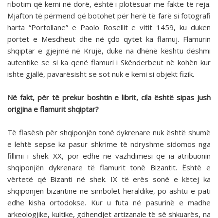
ribotim që kemi në dorë, është i plotësuar me fakte të reja.
Mjafton të përmend që botohet për herë të farë si fotografi
harta “Portollane” e Paolo Rosellit e vitit 1459, ku duken
portet e Mesdheut dhe në çdo qytet ka flamuj. Flamurin
shqiptar e gjejmë në Krujë, duke na dhënë kështu dëshmi
autentike se si ka qenë flamuri i Skënderbeut në kohën kur
ishte gjallë, pavarësisht se sot nuk e kemi si objekt fizik.
Në fakt, për të prekur boshtin e librit, cila është sipas jush
origjina e flamurit shqiptar?
Të flasësh për shqiponjën tonë dykrenare nuk është shumë
e lehtë sepse ka pasur shkrime të ndryshme sidomos nga
fillimi i shek. XX, por edhe në vazhdimësi që ia atribuonin
shqiponjën dykrenare të flamurit tonë Bizantit. Është e
vërtetë që Bizanti në shek. IX të erës sonë e këtej ka
shqiponjën bizantine në simbolet heraldike, po ashtu e pati
edhe kisha ortodokse. Kur u futa në pasurinë e madhe
arkeologjike, kultike, gdhendjet artizanale të së shkuarës, na