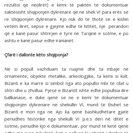
rezultoi që ne(ilirët) e kemi të paktën të dokumentuar
saktësisht shqiponjën dykrenare që në shek VI para erës së
re shqiponjën dykrenare. Kjo nuk do të thotë se e kishin
vetëm ilirët, sepse e gjejmë edhe te hititët, një perandori
që e kanë pasur shtrirjen e tyre në Turqinë e sotme, e po
ashtu e kanë pasur edhe iranianët.
Çfarë i dallonte këto shqiponja?
Ne si popull vazhduam ta ruajmë dhe ta mbajë në
ornamente, objekte metalike, arkeologjike, ta kemi si kult.
Bizanti e ka marrë si simbol nga ato popullsi mbi të cilat u
shtri dhe u zhvillua. Pjesë e Bizantit ishte edhe popullsia ilire
ballkanase, e duke qenë se ne e kemi të dokumentuar
shqiponjën dykrenare në shekullin VI, mund të thuhet se
Bizanti e mori nga ne. Ajo ka qenë bashkudhëtare gjatë
periudhës historike nga shekulli VI p.e.s deri në ditët e
sotme, periudhë kjo e dokumentuar, por mund të ketë qenë