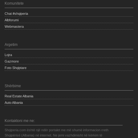
Komunitete
Chat #shqiperia
Albforumi
Webmastera
Argetim
Lojra
Gazmore
Foto Shqiptare
Shërbime
Real Estate Albania
Auto Albania
Kontaktoni me ne:
Shqiperia.com është një ndër portalet me më shumë informacion rreth
Shqipërisë (Albania) në internet. Ne jemi vazhdimisht në kërkim të