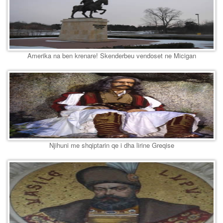
Amerika na ben krenare! Skenderbeu vendoset ne Micigan
Njihuni me shqiptarin qe i dha lirine Greqise