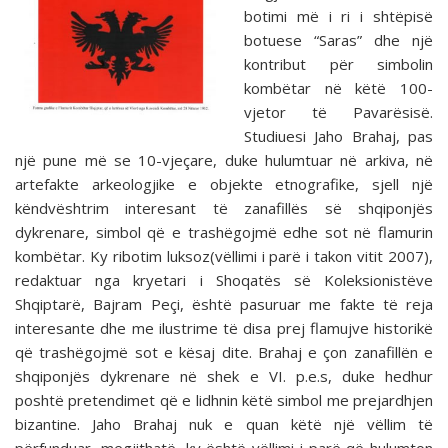
botimi më i ri i shtëpisë
botuese “Saras” dhe një
kontribut për simbolin
kombëtar në këtë 100-
vjetor të Pavarësisë.
Studiuesi Jaho Brahaj, pas
një pune më se 10-vjeçare, duke hulumtuar në arkiva, në
artefakte arkeologjike e objekte etnografike, sjell një
këndvështrim interesant të zanafillës së shqiponjës
dykrenare, simbol që e trashëgojmë edhe sot në flamurin
kombëtar. Ky ribotim luksoz(vëllimi i parë i takon vitit 2007),
redaktuar nga kryetari i Shoqatës së Koleksionistëve
Shqiptarë, Bajram Peçi, është pasuruar me fakte të reja
interesante dhe me ilustrime të disa prej flamujve historikë
që trashëgojmë sot e kësaj dite. Brahaj e çon zanafillën e
shqiponjës dykrenare në shek e VI. p.e.s, duke hedhur
poshtë pretendimet që e lidhnin këtë simbol me prejardhjen
bizantine. Jaho Brahaj nuk e quan këtë një vëllim të