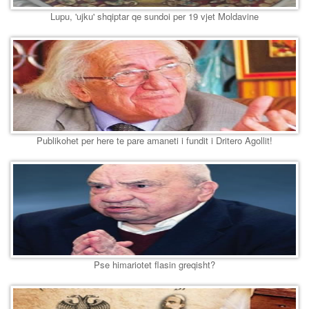
Lupu, 'ujku' shqiptar qe sundoi per 19 vjet Moldavine
Publikohet per here te pare amaneti i fundit i Dritero Agollit!
Pse himariotet flasin greqisht?