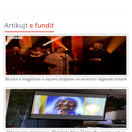
Artikujt
e fundit
Muzika e magjishme e sazeve shqiptare ne emisionin legjendar britanik
Shfaqet para gjermaneve, 'Shqiptarja Nene Tereza dhe rrenjet e saj ne