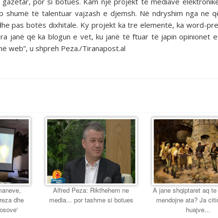
 gazetar, por si botues. Kam një projekt të mediave elektronike
rup shumë të talentuar vajzash e djemsh. Në ndryshim nga ne q
he pas botës dixhitale. Ky projekt ka tre elementë, ka word-pr
a janë që ka blogun e vet, ku janë të ftuar të japin opinionet e
i në web”, u shpreh Peza./Tiranapost.al
maneve,
Alfred Peza: Rikthehem ne
A jane shqiptaret aq te
ereza dhe
media... por tashme si botues
mendojne ata? Ja citi
Kosove'
huajve...