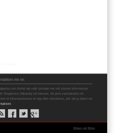
ntaktoni me ne:
qiperia.com është një ndër portalet me më shumë informacion
eth Shqipërisë (Albania) në internet. Ne jemi vazhdimisht në
rkim të informacioneve të reja dhe shkrimeve, për ide ju lutem na
ntaktoni
.
Shko në fillim