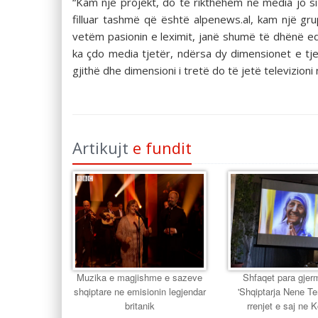
“Kam një projekt, do të rikthehem në media jo si
filluar tashmë që është alpenews.al, kam një g
vetëm pasionin e leximit, janë shumë të dhënë ed
ka çdo media tjetër, ndërsa dy dimensionet e tjer
gjithë dhe dimensioni i tretë do të jetë televizion
Artikujt
e fundit
Muzika e magjishme e sazeve
Shfaqet para gjer
shqiptare ne emisionin legjendar
'Shqiptarja Nene T
britanik
rrenjet e saj ne 