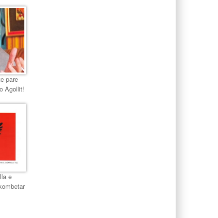
te pare
o Agollit!
lla e
 kombetar