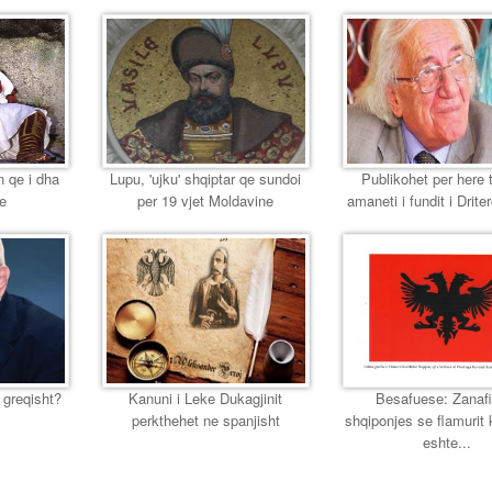
n qe i dha
Lupu, 'ujku' shqiptar qe sundoi
Publikohet per here 
se
per 19 vjet Moldavine
amaneti i fundit i Driter
 greqisht?
Kanuni i Leke Dukagjinit
Besafuese: Zanafi
perkthehet ne spanjisht
shqiponjes se flamurit
eshte...