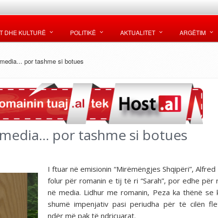
T DHE KULTURË
POLITIKË
AKTUALITET
ARGËTIM
edia... por tashme si botues
media... por tashme si botues
I ftuar në emisionin “Mirëmëngjes Shqipëri”, Alfred
folur për romanin e tij të ri “Sarah”, por edhe për 
në media. Lidhur me romanin, Peza ka thënë se
shumë impenjativ pasi periudha për të cilën fl
ndër më pak të ndriçuarat.