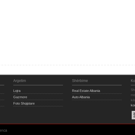
Argetim
Shërbime
Ko
Sh
Lojra
Real Estate Albania
rr
Gazmore
Auto Albania
kë
Foto Shqiptare
ko
enca