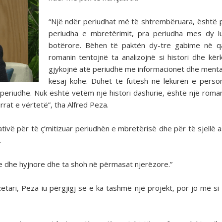
“Një ndër periudhat më të shtrembëruara, është p
periudha e mbretërimit, pra periudha mes dy l
botërore. Bëhen të paktën dy-tre gabime në qa
romanin tentojnë ta analizojnë si histori dhe kër
gjykojnë atë periudhë me informacionet dhe mental
kësaj kohe. Duhet të futesh në lëkurën e pers
periudhe. Nuk është vetëm një histori dashurie, është një roman 
rrat e vërtetë”, tha Alfred Peza.
ativë për të ç’mitizuar periudhën e mbretërisë dhe për të sjellë 
.
re dhe hyjnore dhe ta shoh në përmasat njerëzore.”
etari, Peza iu përgjigj se e ka tashmë një projekt, por jo më si