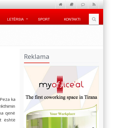
LETËRSIA
SPORT
KONTAKTI
Reklama
 Peza ka
rikthimin
 ka qenë
et është