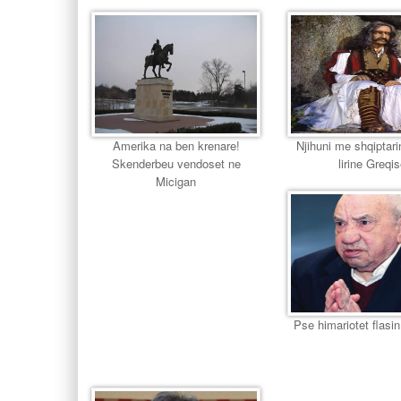
Amerika na ben krenare!
Njihuni me shqiptari
Skenderbeu vendoset ne
lirine Greqi
Micigan
Pse himariotet flasin