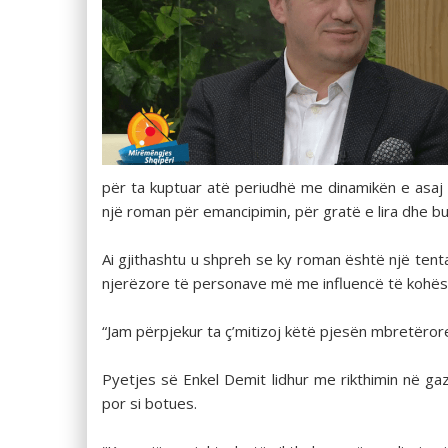
për ta kuptuar atë periudhë me dinamikën e asaj 
një roman për emancipimin, për gratë e lira dhe bu
Ai gjithashtu u shpreh se ky roman është një tent
njerëzore të personave më me influencë të kohës
“Jam përpjekur ta ç’mitizoj këtë pjesën mbretëro
Pyetjes së Enkel Demit lidhur me rikthimin në gaz
por si botues.