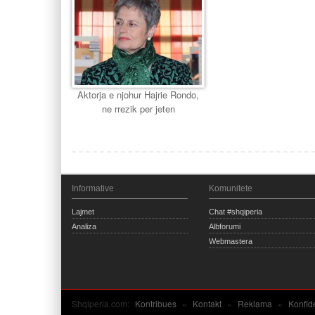
Aktorja e njohur Hajrie Rondo,
ne rrezik per jeten
Informative
Komunitete
Lajmet
Chat #shqiperia
Analiza
Albforumi
Webmastera
Shqiperia.com:
Kontribues
»
Kontakt
»
Reklama
»
Konfid