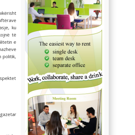
ikërisht
uftërave
sje, ku
kojnë të
itetin e
onazheve
politik,
aspektet
 gazetar