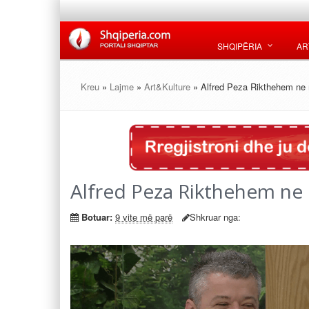
SHQIPËRIA
AR
Kreu
»
Lajme
»
Art&Kulture
» Alfred Peza Rikthehem ne m
Alfred Peza Rikthehem ne 
Botuar:
9 vite më parë
Shkruar nga: