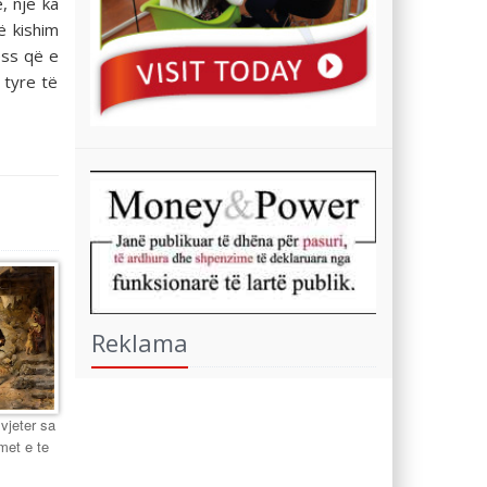
, një ka
ë kishim
ess që e
 tyre të
Reklama
 vjeter sa
met e te