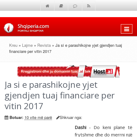
Shfaq
menun
Kreu
»
Lajme
»
Revista
» Ja si e parashikojne yjet gjendjen tuaj
financiare per vitin 2017
Ja si e parashikojne yjet
gjendjen tuaj financiare per
vitin 2017
Botuar:
10 vite më parë
Shkruar nga:
Dashi
- Do keni plane të
frytshme dhe do merrni një