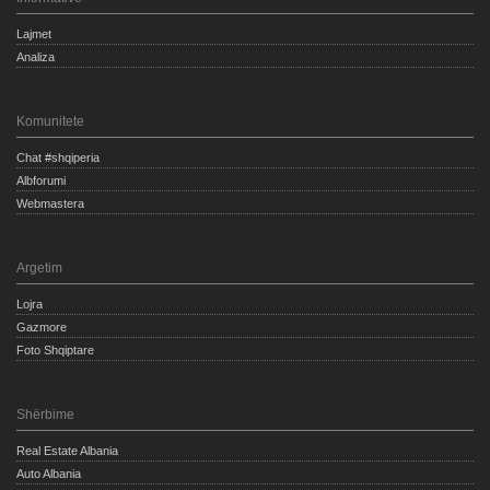
Lajmet
Analiza
Komunitete
Chat #shqiperia
Albforumi
Webmastera
Argetim
Lojra
Gazmore
Foto Shqiptare
Shërbime
Real Estate Albania
Auto Albania