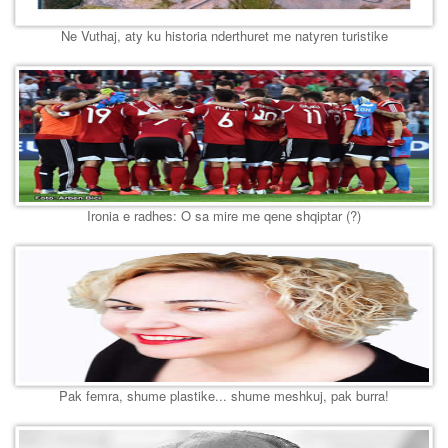
Ne Vuthaj, aty ku historia nderthuret me natyren turistike
Ironia e radhes: O sa mire me qene shqiptar (?)
Pak femra, shume plastike... shume meshkuj, pak burra!