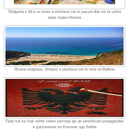
Shqiperia e 98-a ne listen e shteteve me te pasura dhe me te varfra
sipas fuqise blerese
Riviera shqiptare, 'shtepia' e plazheve me te mira ne Ballkan
Fjala nuk ka fuqi! eshte vetem pamorja ajo qe pershkruan propaganden
e (pa)varesise se Kosoves nga Serbia