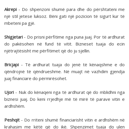
Akrepi
- Do shpenzoni shumë para dhe do përshtateni me
një stil jetese luksoz. Bëni gati një pozicion të sigurt kur të
mbeteni pa gjë.
Shigjetari
- Do prisni përfitime nga puna juaj. Por të ardhurat
do pakësohen në fund të vitit. Bizneset tuaja do ecin
njëtrajtësisht me përfitimet që do ju sjellin.
Bricjapi
- Të ardhurat tuaja do jenë të kënaqshme e do
qëndrojnë të qëndrueshme. Në muajt në vazhdim gjendja
juaj financiare do përmirësohet.
Ujori
- Nuk do kënaqeni nga të ardhurat që do mblidhni nga
biznesi juaj. Do keni rrjedhje më të mirë të parave vitin e
ardhshëm.
Peshqit
- Do rriteni shumë financiarisht vitin e ardhshëm në
krahasim me këtë që do ikë. Shpenzimet tuaja do ulen