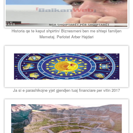
Historia qe te keput shpirtin/ Biznesmeni ben me shtepi familjen
Memetaj. Perlotet Arber Hajdari
Ja si e parashikojne yjet gjendjen tuaj financiare per vitin 2017