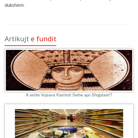
dukshëm.
Artikujt
e fundit
A eshte Vojsava Kastrioti Serbe apo Shqiptare!?