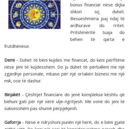
bonus financiar nëse diçka
shkon siç duhet.
Besueshmëria juaj ndaj të
ardhurave do rritet.
Pritshmëritë tuaja do
bëhen të qarta e
frutdhënëse.
Demi
- Duhet të bëni kujdes me financat, do keni përfitime
nëse jeni të kujdesshëm. Do ju duhet të përballeni me një
zgjedhje personale, mbase për një ortakëri biznesi me një
mik, ose të dashur.
Binjakët
- Çështjet financiare do jenë komplekse kështu që
bëhuni gati për një sërë ulje-ngritjesh. Më vonë do jeni të
suksesshëm pas shumë përpjekjesh.
Gaforrja
- Nëse e ndryshoni punën një herë, do e bëni gjatë