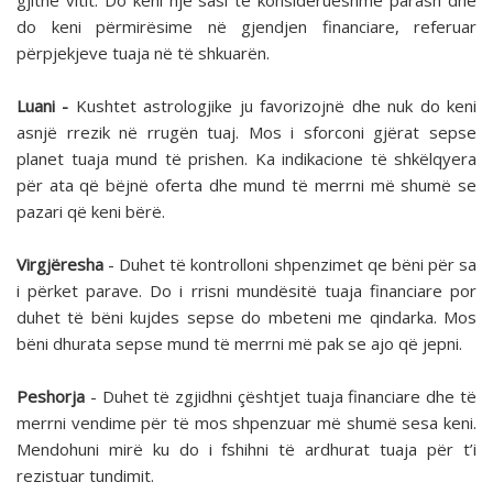
gjithë vitit. Do keni një sasi të konsiderueshme parash dhe
do keni përmirësime në gjendjen financiare, referuar
përpjekjeve tuaja në të shkuarën.
Luani -
Kushtet astrologjike ju favorizojnë dhe nuk do keni
asnjë rrezik në rrugën tuaj. Mos i sforconi gjërat sepse
planet tuaja mund të prishen. Ka indikacione të shkëlqyera
për ata që bëjnë oferta dhe mund të merrni më shumë se
pazari që keni bërë.
Virgjëresha
- Duhet të kontrolloni shpenzimet qe bëni për sa
i përket parave. Do i rrisni mundësitë tuaja financiare por
duhet të bëni kujdes sepse do mbeteni me qindarka. Mos
bëni dhurata sepse mund të merrni më pak se ajo që jepni.
Peshorja
- Duhet të zgjidhni çështjet tuaja financiare dhe të
merrni vendime për të mos shpenzuar më shumë sesa keni.
Mendohuni mirë ku do i fshihni të ardhurat tuaja për t’i
rezistuar tundimit.