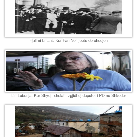
Fjalimi brilant: Kur Fan Noli jepte doreheqjen
Liri Lubonja: Kur Shyqi, xhelati, zgjidhej deputet i PD ne Shkoder