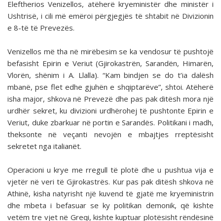
Eleftherios Venizellos, atëherë kryeministër dhe ministër i
Ushtrisë, i cili më emëroi përgjegjës të shtabit në Divizionin
e 8-të të Prevezës.
Venizellos më tha në mirëbesim se ka vendosur të pushtojë
befasisht Epirin e Veriut (Gjirokastrën, Sarandën, Himarën,
Vlorën, shënim i A. Llalla). “Kam bindjen se do t’ia dalësh
mbanë, pse flet edhe gjuhën e shqiptarëve”, shtoi. Atëherë
isha major, shkova në Prevezë dhe pas pak ditësh mora një
urdhër sekret, ku divizioni urdhërohej të pushtonte Epirin e
Veriut, duke zbarkuar në portin e Sarandës. Politikani i madh,
theksonte në veçanti nevojën e mbajtjes rreptësisht
sekretet nga italianët.
Operacioni u krye me rregull të plotë dhe u pushtua vija e
vjetër në veri të Gjirokastrës. Kur pas pak ditësh shkova në
Athinë, kisha natyrisht një kuvend të gjatë me kryeministrin
dhe mbeta i befasuar se ky politikan demonik, që kishte
vetëm tre vjet në Greqi, kishte kuptuar plotësisht rëndësinë