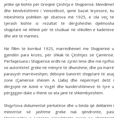
jetike që kishte për Greqinë Çështja e Shqipërisë. Mendimet
dhe këndvështrimi i Venizellosit, qenë bazat kryesore, ku
mbështeta politikën që zbatova më 1925, e cila veç të
tjerash kishte si rezultat të dërgoheshin djelmosha
shqiptarë në Athinë për të studiuar në shkollën e kadetëve
dhe atë të marinës.
Në fillim të korrikut 1925, marrëdhëniet me Shqipërinë u
gjendën para krizës, për shkak të Çështjes së Çamërisë.
Përfaqësuesi i Shqipërisë erdhi në zyrën time dhe më njoftoi
se autoritetet greke në mënyrë të dhunshme, dhe pa marrë
parasysh marrëveshjen, dëbojnë banorët shqiptarë të asaj
zone (Çamërisë shënim A. Llalla) dhe nëpërmjet detit i
dërgojnë në Azinë e Vogël dhe kundërshtimeve të tyre u
përgjigjen duke u thënë se ata janë të shkëmbyeshëm.
Shqyrtova dokumentat përkatëse dhe u binda që deklarimi i
ministrisë së jashtme greke nuk qëndronte, pasi