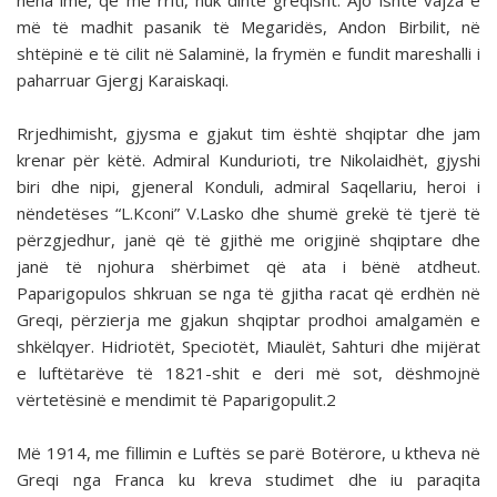
nëna ime, që më rriti, nuk dinte greqisht. Ajo ishte vajza e
më të madhit pasanik të Megaridës, Andon Birbilit, në
shtëpinë e të cilit në Salaminë, la frymën e fundit mareshalli i
paharruar Gjergj Karaiskaqi.
Rrjedhimisht, gjysma e gjakut tim është shqiptar dhe jam
krenar për këtë. Admiral Kundurioti, tre Nikolaidhët, gjyshi
biri dhe nipi, gjeneral Konduli, admiral Saqellariu, heroi i
nëndetëses “L.Kconi” V.Lasko dhe shumë grekë të tjerë të
përzgjedhur, janë që të gjithë me origjinë shqiptare dhe
janë të njohura shërbimet që ata i bënë atdheut.
Paparigopulos shkruan se nga të gjitha racat që erdhën në
Greqi, përzierja me gjakun shqiptar prodhoi amalgamën e
shkëlqyer. Hidriotët, Speciotët, Miaulët, Sahturi dhe mijërat
e luftëtarëve të 1821-shit e deri më sot, dëshmojnë
vërtetësinë e mendimit të Paparigopulit.2
Më 1914, me fillimin e Luftës se parë Botërore, u ktheva në
Greqi nga Franca ku kreva studimet dhe iu paraqita