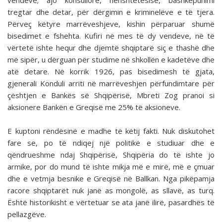
vendeve; ajo konsullore, nënshtetësisë, bashkëpunimi
tregtar dhe detar, për dërgimin e kriminelëve e të tjera.
Përveç këtyre marrëveshjeve, kishin përparuar shumë
bisedimet e fshehta. Kufiri në mes të dy vendeve, në të
vërtetë ishte hequr dhe djemtë shqiptarë siç e thashë dhe
më sipër, u dërguan për studime në shkollën e kadetëve dhe
atë detare. Në korrik 1926, pas bisedimesh të gjata,
gjenerali Konduli arriti në marrëveshjen përfundimtare për
çështjen e Bankës së Shqipërisë, Mbreti Zog pranoi si
aksionere Bankën e Greqisë me 25% të aksioneve.
E kuptoni rëndësinë e madhe të këtij fakti. Nuk diskutohet
fare se, po të ndiqej një politikë e studiuar dhe e
qëndrueshme ndaj Shqipërisë, Shqipëria do të ishte jo
armike, por do mund të ishte mikja më e mirë, më e çmuar
dhe e vetmja besnike e Greqisë në Ballkan. Nga pikëpamja
racore shqiptarët nuk janë as mongolë, as sllavë, as turq.
Është historikisht e vërtetuar se ata janë ilirë, pasardhës të
pellazgëve.