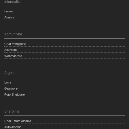
Informative
Lajmet
Analiza
Komunitete
Chat #shqiperia
Albforumi
Webmastera
Argetim
Lojra
Gazmore
Foto Shqiptare
Shërbime
Real Estate Albania
Auto Albania