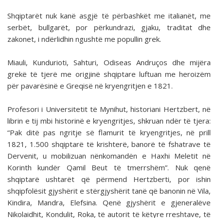
Shqiptarët nuk kanë asgjë të përbashkët me italianët, me
serbët, bullgarët, por përkundrazi, gjaku, traditat dhe
zakonet, i ndërlidhin ngushtë me popullin grek.
Miauli, Kundurioti, Sahturi, Odiseas Andruços dhe mijëra
grekë të tjerë me origjinë shqiptare luftuan me heroizëm
për pavarësinë e Greqisë në kryengritjen e 1821.
Profesori i Universitetit të Mynihut, historiani Hertzbert, në
librin e tij mbi historinë e kryengritjes, shkruan ndër të tjera:
“Pak ditë pas ngritje së flamurit të kryengritjes, në prill
1821, 1.500 shqiptarë të krishterë, banorë të fshatrave të
Dervenit, u mobilizuan nënkomandën e Haxhi Meletit në
Korinth kundër Qamil Beut të tmerrshëm”. Nuk qenë
shqiptarë ushtarët që përmend Hertzberti, por ishin
shqipfolësit gjyshërit e stërgjyshërit tanë që banonin në Vila,
Kindira, Mandra, Elefsina. Qenë gjyshërit e gjeneralëve
Nikolaidhit, Kondulit, Roka, të autorit të këtyre rreshtave, të