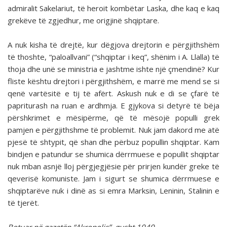
admiralit Sakelariut, të heroit kombëtar Laska, dhe kaq e kaq
grekëve të zgjedhur, me origjinë shqiptare.
A nuk kisha të drejtë, kur dëgjova drejtorin e përgjithshëm
të thoshte, “paloallvani” (“shqiptar i keq”, shënim i A. Llalla) të
thoja dhe unë se ministria e jashtme ishte një çmendinë? Kur
fliste kështu drejtori i përgjithshëm, e marrë me mend se si
qenë vartësitë e tij të afërt. Askush nuk e di se çfarë të
papriturash na ruan e ardhmja. E gjykova si detyrë të bëja
përshkrimet e mësipërme, që të mësojë populli grek
pamjen e përgjithshme të problemit. Nuk jam dakord me atë
pjesë të shtypit, që shan dhe përbuz popullin shqiptar. Kam
bindjen e patundur se shumica dërrmuese e popullit shqiptar
nuk mban asnjë lloj përgjegjësie për prirjen kundër greke të
qeverisë komuniste. Jam i sigurt se shumica dërrmuese e
shqiptarëve nuk i dinë as si emra Marksin, Leninin, Stalinin e
të tjerët.