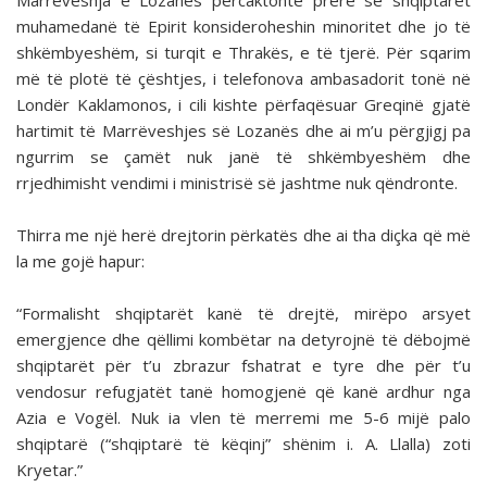
Marrëveshja e Lozanës përcaktonte prerë se shqiptarët
muhamedanë të Epirit konsideroheshin minoritet dhe jo të
shkëmbyeshëm, si turqit e Thrakës, e të tjerë. Për sqarim
më të plotë të çështjes, i telefonova ambasadorit tonë në
Londër Kaklamonos, i cili kishte përfaqësuar Greqinë gjatë
hartimit të Marrëveshjes së Lozanës dhe ai m’u përgjigj pa
ngurrim se çamët nuk janë të shkëmbyeshëm dhe
rrjedhimisht vendimi i ministrisë së jashtme nuk qëndronte.
Thirra me një herë drejtorin përkatës dhe ai tha diçka që më
la me gojë hapur:
“Formalisht shqiptarët kanë të drejtë, mirëpo arsyet
emergjence dhe qëllimi kombëtar na detyrojnë të dëbojmë
shqiptarët për t’u zbrazur fshatrat e tyre dhe për t’u
vendosur refugjatët tanë homogjenë që kanë ardhur nga
Azia e Vogël. Nuk ia vlen të merremi me 5-6 mijë palo
shqiptarë (“shqiptarë të këqinj” shënim i. A. Llalla) zoti
Kryetar.”