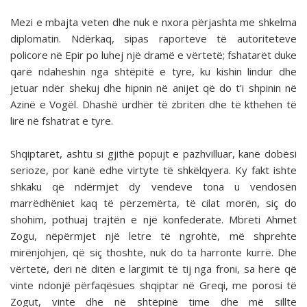
Mezi e mbajta veten dhe nuk e nxora përjashta me shkelma
diplomatin. Ndërkaq, sipas raporteve të autoriteteve
policore në Epir po luhej një dramë e vërtetë; fshatarët duke
qarë ndaheshin nga shtëpitë e tyre, ku kishin lindur dhe
jetuar ndër shekuj dhe hipnin në anijet që do t’i shpinin në
Azinë e Vogël. Dhashë urdhër të zbriten dhe të kthehen të
lirë në fshatrat e tyre.
Shqiptarët, ashtu si gjithë popujt e pazhvilluar, kanë dobësi
serioze, por kanë edhe virtyte të shkëlqyera. Ky fakt ishte
shkaku që ndërmjet dy vendeve tona u vendosën
marrëdhëniet kaq të përzemërta, të cilat morën, siç do
shohim, pothuaj trajtën e një konfederate. Mbreti Ahmet
Zogu, nëpërmjet një letre të ngrohtë, më shprehte
mirënjohjen, që siç thoshte, nuk do ta harronte kurrë. Dhe
vërtetë, deri në ditën e largimit të tij nga froni, sa herë që
vinte ndonjë përfaqësues shqiptar në Greqi, me porosi të
Zogut, vinte dhe në shtëpinë time dhe më sillte