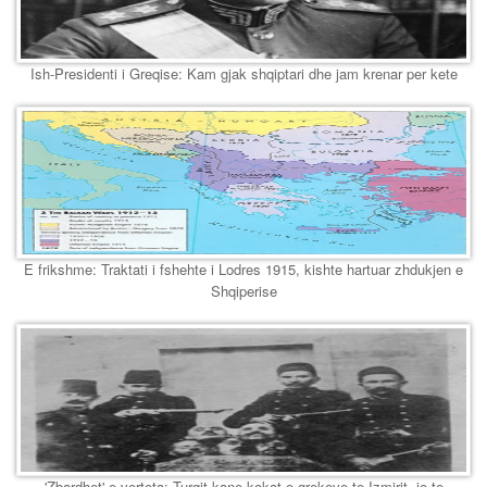
Ish-Presidenti i Greqise: Kam gjak shqiptari dhe jam krenar per kete
E frikshme: Traktati i fshehte i Lodres 1915, kishte hartuar zhdukjen e
Shqiperise
'Zbardhet' e verteta: Turqit kane kokat e grekeve te Izmirit, jo te