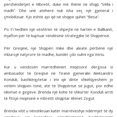
përshëndetjet e Mbretit, duke më thënë në shqip “Vëlla i
madh”. Dhe unë atëhere nuk isha veç një gjeneral i
çmobilizuar. Kjo është ajo që në shqipe quhet “Besa”.
Po t’i hedhim një vështrim të shpejtë në hartën e Ballkanit,
mjafton për të kuptuar rëndësinë strategjike të Shqipërisë.
Për Greqinë, një Shqipëri mike dhe aleate përbënë një
mburojë natyrore të madhe, kundër çdo sulmi nga Veriu.
Kur u vendosën marrëdhëniet miqësore dërgova si
ambasador të Greqisë në Tiranë gjeneralin Aleksandro
Konduli, bashkëqytetar i imi që dinte shkëlqyeshëm jo
vetëm shqipen tonë, atë të Shqipërisë së Jugut, por edhe
idiomat e gegëve. Brenda një kohe të shkurtër Konduli arriti
të fitojë miqësinë e mbretit shqiptar Ahmet Zogut.
Brenda vitit u nënshkruan katër marrëveshje ndërmjet të dy