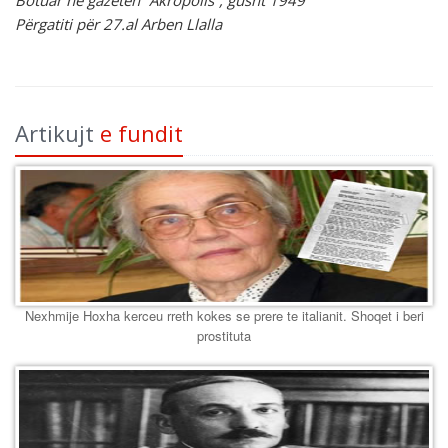
Botuar në gazetën “Akropolis”, gusht 1949
Përgatiti për 27.al Arben Llalla
Artikujt
e fundit
Nexhmije Hoxha kerceu rreth kokes se prere te italianit. Shoqet i beri
prostituta