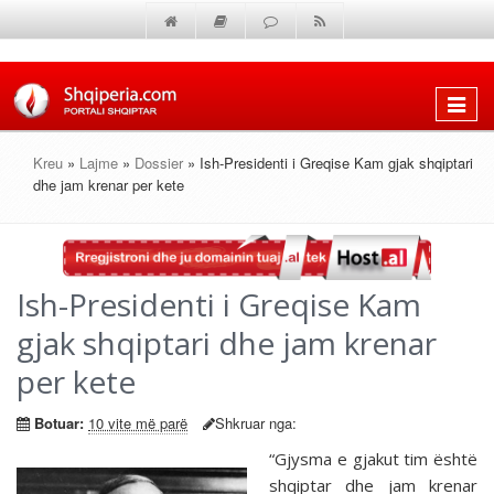
Shfaq
menun
Kreu
»
Lajme
»
Dossier
» Ish-Presidenti i Greqise Kam gjak shqiptari
dhe jam krenar per kete
Ish-Presidenti i Greqise Kam
gjak shqiptari dhe jam krenar
per kete
Botuar:
10 vite më parë
Shkruar nga:
“Gjysma e gjakut tim është
shqiptar dhe jam krenar