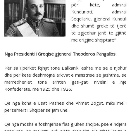
për këtë, admiral
Kundurioti, admiral
Seqellariu, gjeneral Kunduli
dhe shumë grekë të tjerë
të zgjedhur janë të gjithë
me origjinë shqiptare”
Nga Presidenti i Greqisë gjeneral Theodoros Pangallos
Për sa i përket fqinjit tonë Ballkanik, është më se e njohur
dhe për këtë dëshmojnë arkivat e ministrisë së jashtme, se
marrëdhëniet tona arritën gati-gati nivelin e një
Konfederate, më 1925 dhe 1926.
Që nga koha e Esat Pashës dhe Ahmet Zogut, miku më i
përzemërt i Shqipërisë jam unë.
Që nga mosha e foshnjërisë flas gjuhën shqipe, pse e ndjera