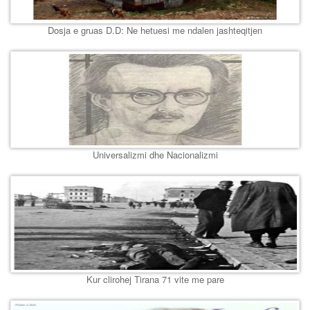
Dosja e gruas D.D: Ne hetuesi me ndalen jashteqitjen
Universalizmi dhe Nacionalizmi
Kur clirohej Tirana 71 vite me pare