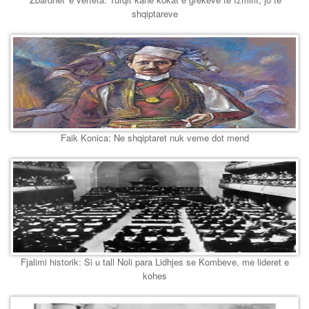
shqiptareve
Faik Konica: Ne shqiptaret nuk veme dot mend
Fjalimi historik: Si u tall Noli para Lidhjes se Kombeve, me lideret e
kohes