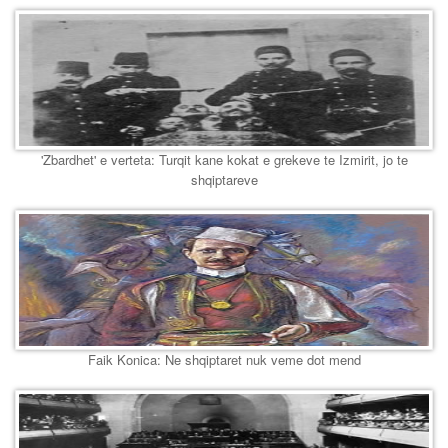
'Zbardhet' e verteta: Turqit kane kokat e grekeve te Izmirit, jo te
shqiptareve
Faik Konica: Ne shqiptaret nuk veme dot mend