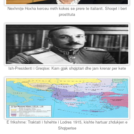
Nexhmije Hoxha kerceu rreth kokes se prere te italianit. Shoqet i beri
prostituta
Ish-Presidenti i Greqise: Kam gjak shqiptari dhe jam krenar per kete
E frikshme: Traktati i fshehte i Lodres 1915, kishte hartuar zhdukjen e
Shqiperise