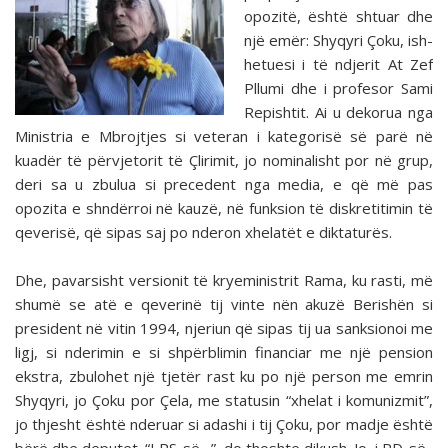
opozitë, është shtuar dhe
një emër: Shyqyri Çoku, ish-
hetuesi i të ndjerit At Zef
Pllumi dhe i profesor Sami
Repishtit. Ai u dekorua nga
Ministria e Mbrojtjes si veteran i kategorisë së parë në
kuadër të përvjetorit të Çlirimit, jo nominalisht por në grup,
deri sa u zbulua si precedent nga media, e që më pas
opozita e shndërroi në kauzë, në funksion të diskretitimin të
qeverisë, që sipas saj po nderon xhelatët e diktaturës.
Dhe, pavarsisht versionit të kryeministrit Rama, ku rasti, më
shumë se atë e qeverinë tij vinte nën akuzë Berishën si
president në vitin 1994, njeriun që sipas tij ua sanksionoi me
ligj, si nderimin e si shpërblimin financiar me një pension
ekstra, zbulohet një tjetër rast ku po një person me emrin
Shyqyri, jo Çoku por Çela, me statusin “xhelat i komunizmit”,
jo thjesht është nderuar si adashi i tij Çoku, por madje është