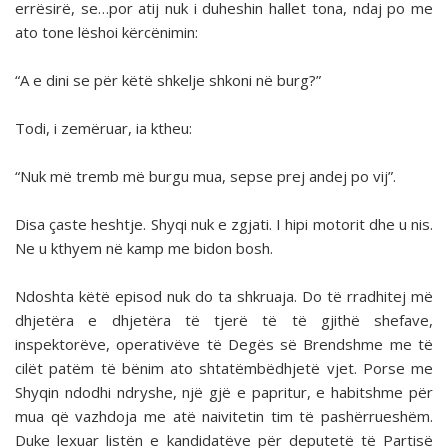
errësirë, se…por atij nuk i duheshin hallet tona, ndaj po me
ato tone lëshoi kërcënimin:
“A e dini se për këtë shkelje shkoni në burg?”
Todi, i zemëruar, ia ktheu:
“Nuk më tremb më burgu mua, sepse prej andej po vij”.
Disa çaste heshtje. Shyqi nuk e zgjati. I hipi motorit dhe u nis.
Ne u kthyem në kamp me bidon bosh.
Ndoshta këtë episod nuk do ta shkruaja. Do të rradhitej më
dhjetëra e dhjetëra të tjerë të të gjithë shefave,
inspektorëve, operativëve të Degës së Brendshme me të
cilët patëm të bënim ato shtatëmbëdhjetë vjet. Porse me
Shyqin ndodhi ndryshe, një gjë e papritur, e habitshme për
mua që vazhdoja me atë naivitetin tim të pashërrueshëm.
Duke lexuar listën e kandidatëve për deputetë të Partisë