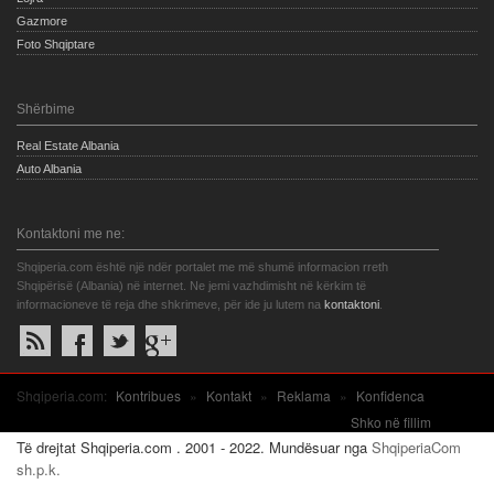
Gazmore
Foto Shqiptare
Shërbime
Real Estate Albania
Auto Albania
Kontaktoni me ne:
Shqiperia.com është një ndër portalet me më shumë informacion rreth
Shqipërisë (Albania) në internet. Ne jemi vazhdimisht në kërkim të
informacioneve të reja dhe shkrimeve, për ide ju lutem na
kontaktoni
.
Shqiperia.com:
Kontribues
»
Kontakt
»
Reklama
»
Konfidenca
Shko në fillim
Të drejtat Shqiperia.com . 2001 - 2022. Mundësuar nga
ShqiperiaCom
sh.p.k.