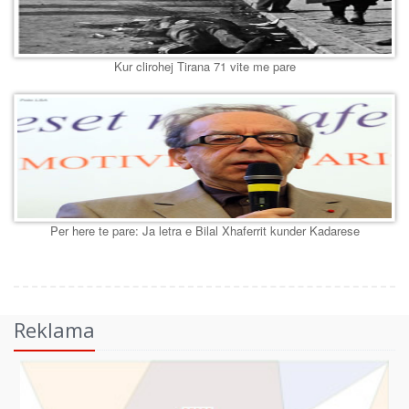
Kur clirohej Tirana 71 vite me pare
Per here te pare: Ja letra e Bilal Xhaferrit kunder Kadarese
Reklama