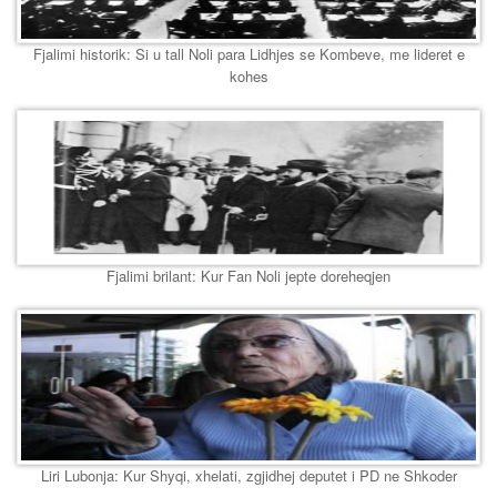
Fjalimi historik: Si u tall Noli para Lidhjes se Kombeve, me lideret e
kohes
Fjalimi brilant: Kur Fan Noli jepte doreheqjen
Liri Lubonja: Kur Shyqi, xhelati, zgjidhej deputet i PD ne Shkoder