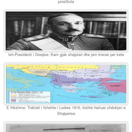
prostituta
Ish-Presidenti i Greqise: Kam gjak shqiptari dhe jam krenar per kete
E frikshme: Traktati i fshehte i Lodres 1915, kishte hartuar zhdukjen e
Shqiperise