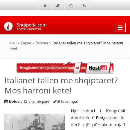
Shfaq
menun
Kreu
»
Lajme
»
Dossier
» Italianet tallen me shqiptaret? Mos harroni
kete!
Italianet tallen me shqiptaret?
Mos harroni kete!
Botuar:
12 vite më parë
Shkruar nga:
Një raport i Kongresit
Amerikan të Emigracionit ka
bërë një përshkrim mjaft