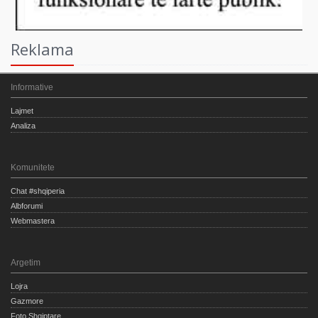
Reklama
Informative
Lajmet
Analiza
Komunitete
Chat #shqiperia
Albforumi
Webmastera
Argetim
Lojra
Gazmore
Foto Shqiptare