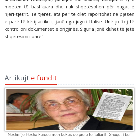
mbeten të bashkuara dhe nuk shqetësohen për pagat e
njëri-tjetrit. Të tjerët, ata për të cilët raportohet në pjesën
e parë të këtij artikulli, janë nga jugu i Italisë. Unë ju ftoj të
kontrolloni dokumentet e origjinës. Siguria jonë duhet të jetë
shqetësimi i parë".
Artikujt
e fundit
Nexhmije Hoxha kerceu rreth kokes se prere te italianit. Shoqet i beri