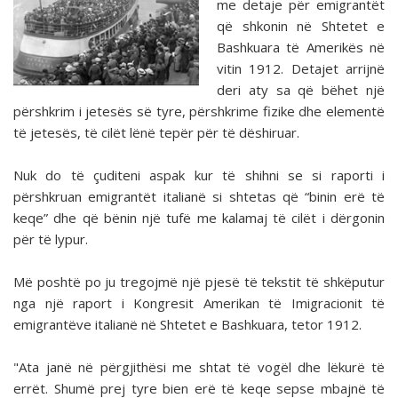
me detaje për emigrantët
që shkonin në Shtetet e
Bashkuara të Amerikës në
vitin 1912. Detajet arrijnë
deri aty sa që bëhet një
përshkrim i jetesës së tyre, përshkrime fizike dhe elementë
të jetesës, të cilët lënë tepër për të dëshiruar.
Nuk do të çuditeni aspak kur të shihni se si raporti i
përshkruan emigrantët italianë si shtetas që “binin erë të
keqe” dhe që bënin një tufë me kalamaj të cilët i dërgonin
për të lypur.
Më poshtë po ju tregojmë një pjesë të tekstit të shkëputur
nga një raport i Kongresit Amerikan të Imigracionit të
emigrantëve italianë në Shtetet e Bashkuara, tetor 1912.
"Ata janë në përgjithësi me shtat të vogël dhe lëkurë të
errët. Shumë prej tyre bien erë të keqe sepse mbajnë të