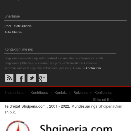
Shërbime
Real Estate Albania
Auto Albania
Kontaktoni me ne:
Shqiperia.com është një ndër portalet me më shumë informacion rreth
Shqipërisë (Albania) në internet. Ne jemi vazhdimisht në kërkim të
informacioneve të reja dhe shkrimeve, për ide ju lutem na
kontaktoni
.
Shqiperia.com:
Kontribues
»
Kontakt
»
Reklama
»
Konfidenca
Shko në fillim
Të drejtat Shqiperia.com . 2001 - 2022. Mundësuar nga
ShqiperiaCom
sh.p.k.