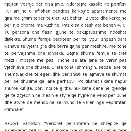
njëjtën veshje për disa javë. Ndërtojnë kasolle në periferi.
Kur arrijnë t’i afrohen qendrës kërkojnë apartamente me
qira me çmim tepër të ulët. Ata bëhen 2 vetë dhe kërkojnë
për një dhomë me kuzhinë. Pas disa ditësh ata bëhen 4, 6,
10 persona dhe flasin gjuhë të pakuptueshme, ndoshta
dialekte. Shumë fëmijë përdoren për të lypur; shpesh para
kishave të vjetra gra dhe burra qajnë për mëshirë, me tone
të përvajshme dhe idhnake. Bëjnë shumë fëmijë të cilët
mezi i mbajnë më pas. Thonë se ata janë të varur pas
vjedhjeve dhe dhunës. Gratë tona i shmangin, sepse janë të
shëmtuar dhe të egër, dhe për shkak të lajmeve të shumta
për përdhunime që janë përhapur. Politikanët i kanë hapur
shumë kufijtë, por, mbi të gjitha, nuk kanë qenë në gjendje
që të zgjedhin në mesin e atyre që hyjnë në vend për punë
dhe atyre që mendojnë se mund të varen nga veprimtari
kriminale".
Raporti vazhdon: "Veriorët përshtaten në shtëpitë që
amerikanët refuzojnë, punojnë më shumë, familjet e tyre