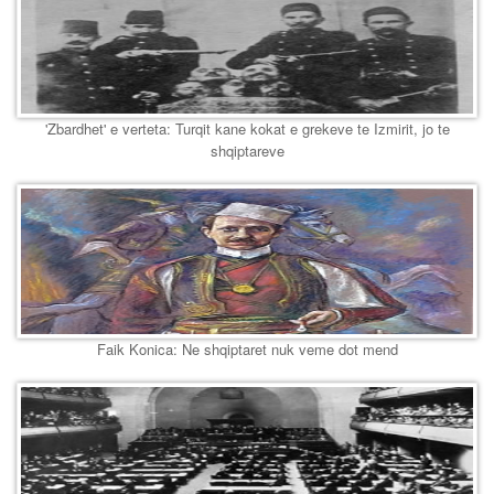
'Zbardhet' e verteta: Turqit kane kokat e grekeve te Izmirit, jo te
shqiptareve
Faik Konica: Ne shqiptaret nuk veme dot mend