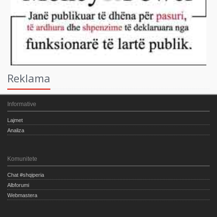
Reklama
Informative
Lajmet
Analiza
Komunitete
Chat #shqiperia
Albforumi
Webmastera