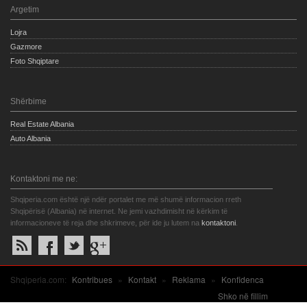
Argetim
Lojra
Gazmore
Foto Shqiptare
Shërbime
Real Estate Albania
Auto Albania
Kontaktoni me ne:
Shqiperia.com është një ndër portalet me më shumë informacion rreth
Shqipërisë (Albania) në internet. Ne jemi vazhdimisht në kërkim të
informacioneve të reja dhe shkrimeve, për ide ju lutem na
kontaktoni
.
Shqiperia.com:
Kontribues
»
Kontakt
»
Reklama
»
Konfidenca
Shko në fillim