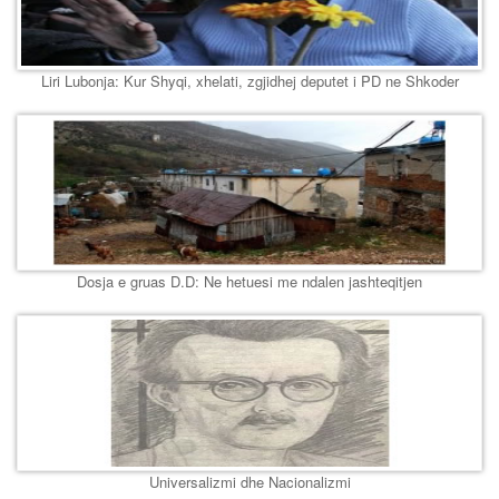
Liri Lubonja: Kur Shyqi, xhelati, zgjidhej deputet i PD ne Shkoder
Dosja e gruas D.D: Ne hetuesi me ndalen jashteqitjen
Universalizmi dhe Nacionalizmi