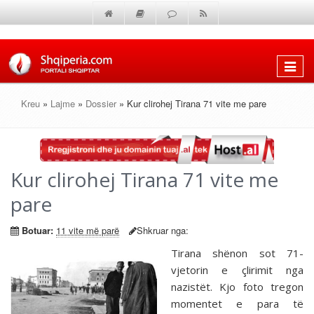
Shfaq
menun
Kreu
»
Lajme
»
Dossier
» Kur clirohej Tirana 71 vite me pare
Kur clirohej Tirana 71 vite me
pare
Botuar:
11 vite më parë
Shkruar nga:
Tirana shënon sot 71-
vjetorin e çlirimit nga
nazistët. Kjo foto tregon
momentet e para të