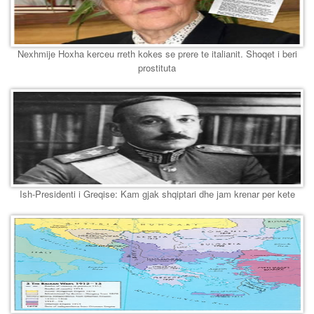
Nexhmije Hoxha kerceu rreth kokes se prere te italianit. Shoqet i beri
prostituta
Ish-Presidenti i Greqise: Kam gjak shqiptari dhe jam krenar per kete