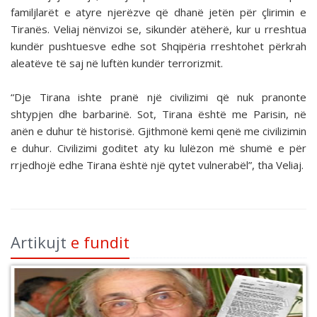
familjlarët e atyre njerëzve që dhanë jetën për çlirimin e
Tiranës. Veliaj nënvizoi se, sikundër atëherë, kur u rreshtua
kundër pushtuesve edhe sot Shqipëria rreshtohet përkrah
aleatëve të saj në luftën kundër terrorizmit.
“Dje Tirana ishte pranë një civilizimi që nuk pranonte
shtypjen dhe barbarinë. Sot, Tirana është me Parisin, në
anën e duhur të historisë. Gjithmonë kemi qenë me civilizimin
e duhur. Civilizimi goditet aty ku lulëzon më shumë e për
rrjedhojë edhe Tirana është një qytet vulnerabël”, tha Veliaj.
Artikujt
e fundit