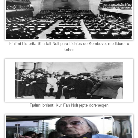
Fjalimi historik: Si u tall Noli para Lidhjes se Kombeve, me lideret e
kohes
Fjalimi brilant: Kur Fan Noli jepte doreheqjen