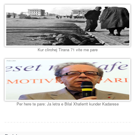
Kur clirohej Tirana 71 vite me pare
Per here te pare: Ja letra e Bilal Xhaferrit kunder Kadarese