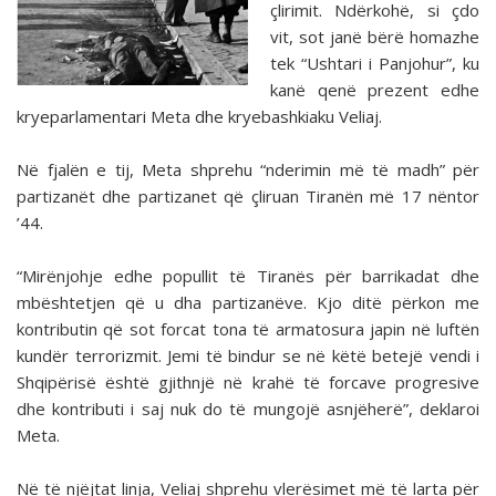
çlirimit. Ndërkohë, si çdo
vit, sot janë bërë homazhe
tek “Ushtari i Panjohur”, ku
kanë qenë prezent edhe
kryeparlamentari Meta dhe kryebashkiaku Veliaj.
Në fjalën e tij, Meta shprehu “nderimin më të madh” për
partizanët dhe partizanet që çliruan Tiranën më 17 nëntor
’44.
“Mirënjohje edhe popullit të Tiranës për barrikadat dhe
mbështetjen që u dha partizanëve. Kjo ditë përkon me
kontributin që sot forcat tona të armatosura japin në luftën
kundër terrorizmit. Jemi të bindur se në këtë betejë vendi i
Shqipërisë është gjithnjë në krahë të forcave progresive
dhe kontributi i saj nuk do të mungojë asnjëherë”, deklaroi
Meta.
Në të njëjtat linja, Veliaj shprehu vlerësimet më të larta për