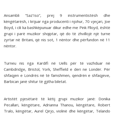
Ansambli “Saz’Iso”, prej 9 instrumentistësh dhe
këngëtarësh, i krijuar nga producenti i njohur, 70 vjeçari, Joe
Boyd, i cili ka bashkëpunuar dikur edhe me Pink Flloyd, është
grupi i parë muzikor shqiptar, që do të zhvillojë një turne
zyrtar në Britani, që nis sot, 1 nëntor dhe përfundon në 11
nëntor.
Turneu nis nga Kardifi në Uells për të vazhduar në
Cambdridge, Bristol, York, Sheffield e deri ne Londër. Për
shfaqjen e Londrës në të famshmen, qendrën e shfaqjeve,
Barbican janë shitur të gjitha biletat.
Artistët pjesëtarë të këtij grupi muzikor janë: Donika
Pecallari, këngëtare, Adrianna Thanou, këngëtare, Robert
Tralo, këngëtar, Aurel Qirjo, violinë dhe këngëtar, Telando