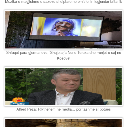
Muzika e magjishme e sazeve shqiptare ne emisionin legjendar britanik
Shfaqet para gjermaneve, 'Shqiptarja Nene Tereza dhe rrenjet e saj ne
Kosove'
Alfred Peza: Rikthehem ne media... por tashme si botues