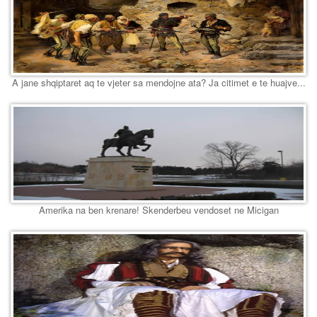
A jane shqiptaret aq te vjeter sa mendojne ata? Ja citimet e te huajve...
Amerika na ben krenare! Skenderbeu vendoset ne Micigan