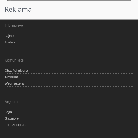
Reklama
Informative
Lajmet
Analiza
Komunitete
Chat #shqiperia
Albforumi
Webmastera
Argetim
Lojra
Gazmore
Foto Shqiptare