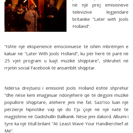
në një prej emisioneve
televizive legjendare
britanike “Later with Jools
Holland”.
“Ishte një eksperiencë emocionuese të ishim mbrëmjen e
kaluar në “Later With Jools Holland”, ku për herë të parë në
25 vjet program u luajt muzikë shqiptare”, shkruhet në
rrjetin social Facebook të ansamblit shqiptar.
Ndërsa drejtuesi i emisionit Jools Holland është shprehur
“dhe nëse keni imagjinuar ndonjëherë që të dëgjoni muzikë
popullore shqiptare, atëherë jeni me fat. Sazi’Iso luan një
përzierje hipnotike vaji që do t’ju çojë në një natë të
magjishme në Gadishullin Ballkanik. Nëse jeni dakord. Albumi i
tyre ka një titull brilant ”At Least Wave Your Handkerchief at
Me”.