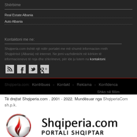
Shërbime
Real Estate Albania
Auto Albania
Kontaktoni me ne:
Shqiperia.com është një ndër portalet me më shumë informacion rreth
Shqipërisë (Albania) në internet. Ne jemi vazhdimisht në kërkim të
informacioneve të reja dhe shkrimeve, për ide ju lutem na
kontaktoni
.
Shqiperia.com:
Kontribues
»
Kontakt
»
Reklama
»
Konfidenca
Shko në fillim
Të drejtat Shqiperia.com . 2001 - 2022. Mundësuar nga
ShqiperiaCom
sh.p.k.