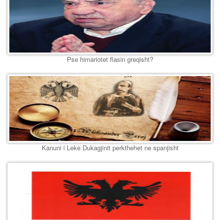
Pse himariotet flasin greqisht?
Kanuni i Leke Dukagjinit perkthehet ne spanjisht