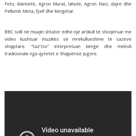
Feto, klarinetë, Agron Murat, lahutë, Agron Nasi, dajre dhe
Pëllumb Meta, fyell dhe këngëtar.
BBC solli në muajin shtator edhe një artikull të shoqëruar me
video kushtuar muzikës së mrekullueshme të sazeve
shqiptare. “Saz’Iso” interpretuan këngë dhe melodi
tradicionale nga qytetet e Shqipërisë Jugore.