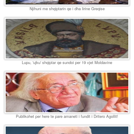
Njihuni me shqiptarin qe i dha lirine Greqise
Lupu, 'ujku' shqiptar qe sundoi per 19 vjet Moldavine
Publikohet per here te pare amaneti i fundit i Dritero Agollit!