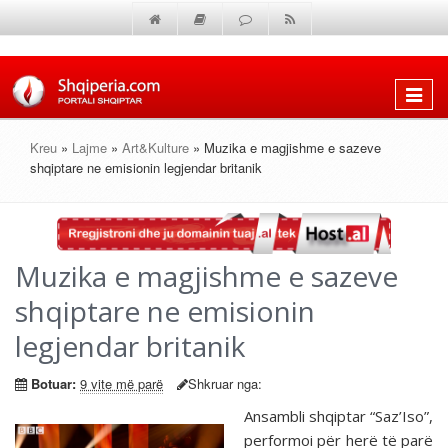
Shfaq
menun
Kreu
»
Lajme
»
Art&Kulture
» Muzika e magjishme e sazeve
shqiptare ne emisionin legjendar britanik
Muzika e magjishme e sazeve
shqiptare ne emisionin
legjendar britanik
Botuar:
9 vite më parë
Shkruar nga:
Ansambli shqiptar “Saz’Iso”,
performoi për herë të parë