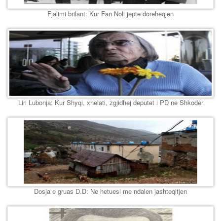
Fjalimi brilant: Kur Fan Noli jepte doreheqjen
Liri Lubonja: Kur Shyqi, xhelati, zgjidhej deputet i PD ne Shkoder
Dosja e gruas D.D: Ne hetuesi me ndalen jashteqitjen