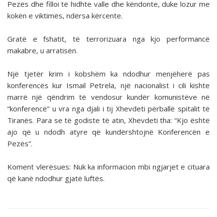
Pezës dhe filloi të hidhte valle dhe këndonte, duke lozur me
kokën e viktimës, ndërsa kërcente.
Gratë e fshatit, të terrorizuara nga kjo performancë
makabre, u arratisën.
Një tjetër krim i kobshëm ka ndodhur menjëherë pas
konferencës kur Ismail Petrela, një nacionalist i cili kishte
marrë një qëndrim të vendosur kundër komunistëve në
“konferencë” u vra nga djali i tij Xhevdeti përballë spitalit të
Tiranës. Para se të godiste të atin, Xhevdeti tha: “Kjo është
ajo që u ndodh atyre që kundërshtojnë Konferencën e
Pezës”.
Koment vlerësues: Nuk ka informacion mbi ngjarjet e cituara
që kanë ndodhur gjatë luftës.