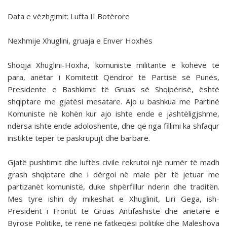
Data e vëzhgimit: Lufta II Botërore
Nexhmije Xhuglini, gruaja e Enver Hoxhës
Shoqja Xhuglini-Hoxha, komuniste militante e kohëve të
para, anëtar i Komitetit Qëndror të Partisë së Punës,
Presidente e Bashkimit të Gruas së Shqipërisë, është
shqiptare me gjatësi mesatare. Ajo u bashkua me Partinë
Komuniste në kohën kur ajo ishte ende e jashtëligjshme,
ndërsa ishte ende adoloshente, dhe që nga fillimi ka shfaqur
instikte tepër të paskrupujt dhe barbarë.
Gjatë pushtimit dhe luftës civile rekrutoi një numër të madh
grash shqiptare dhe i dërgoi në male për të jetuar me
partizanët komunistë, duke shpërfillur nderin dhe traditën.
Mes tyre ishin dy mikeshat e Xhuglinit, Liri Gega, ish-
President i Frontit të Gruas Antifashiste dhe anëtare e
Byrosë Politike, të rënë në fatkeqësi politike dhe Malëshova