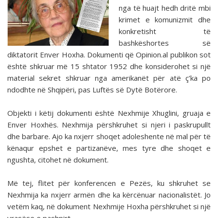
nga të huajt hedh dritë mbi
krimet e komunizmit dhe
konkretisht të
bashkëshortes së
diktatorit Enver Hoxha. Dokumenti që Opinion.al publikon sot
është shkruar më 15 shtator 1952 dhe konsiderohet si një
material sekret shkruar nga amerikanët për atë ç’ka po
ndodhte në Shqipëri, pas Luftës së Dytë Botërore.
Objekti i këtij dokumenti është Nexhmije Xhuglini, gruaja e
Enver Hoxhës. Nexhmija përshkruhet si njeri i paskrupullt
dhe barbare. Ajo ka nxjerr shoqet adoleshente në mal për të
kënaqur epshet e partizanëve, mes tyre dhe shoqet e
ngushta, citohet në dokument.
Më tej, flitet për konferencen e Pezës, ku shkruhet se
Nexhmija ka nxjerr armën dhe ka kërcënuar nacionalistët. Jo
vetëm kaq, në dokument Nexhmije Hoxha përshkruhet si një