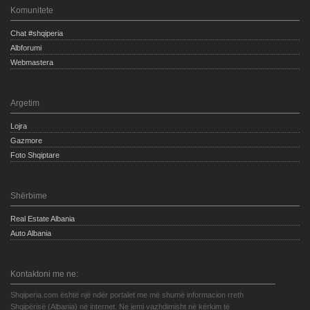
Komunitete
Chat #shqiperia
Albforumi
Webmastera
Argetim
Lojra
Gazmore
Foto Shqiptare
Shërbime
Real Estate Albania
Auto Albania
Kontaktoni me ne:
Shqiperia.com është një ndër portalet me më shumë informacion rreth
Shqipërisë (Albania) në internet. Ne jemi vazhdimisht në kërkim të