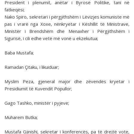
President i plenumit, anëtar i Byrosë Politike, tani në
fatkeqësi;
Nako Spiro, sekretari i përgjithshëm i Lëvizjes komuniste më
pas i vrarë nga Xoxe, nënkryetar i Këshillit të Ministrave,
Ministër i Brendshëm dhe Menaxher i Përgjithshëm i
Sigurisë, i cili edhe vetë më vonë u ekzekutua;
Baba Mustafa;
Ramadan Çitaku, i likuiduar;
Myslim Peza, gjeneral major dhe zëvendës kryetar i
Presidiumit të Kuvendit Popullor;
Gago Tashko, ministër i pyjeve;
Muharem Butka;
Mustafa Gjinishi, sekretar i konferencës, pa të drejtë vote,