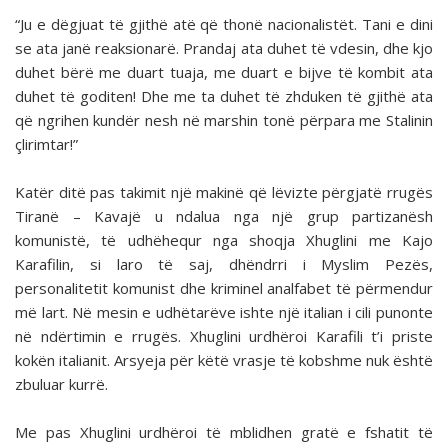
“Ju e dëgjuat të gjithë atë që thonë nacionalistët. Tani e dini
se ata janë reaksionarë. Prandaj ata duhet të vdesin, dhe kjo
duhet bërë me duart tuaja, me duart e bijve të kombit ata
duhet të goditen! Dhe me ta duhet të zhduken të gjithë ata
që ngrihen kundër nesh në marshin tonë përpara me Stalinin
çlirimtar!”
Katër ditë pas takimit një makinë që lëvizte përgjatë rrugës
Tiranë – Kavajë u ndalua nga një grup partizanësh
komunistë, të udhëhequr nga shoqja Xhuglini me Kajo
Karafilin, si laro të saj, dhëndrri i Myslim Pezës,
personalitetit komunist dhe kriminel analfabet të përmendur
më lart. Në mesin e udhëtarëve ishte një italian i cili punonte
në ndërtimin e rrugës. Xhuglini urdhëroi Karafili t’i priste
kokën italianit. Arsyeja për këtë vrasje të kobshme nuk është
zbuluar kurrë.
Me pas Xhuglini urdhëroi të mblidhen gratë e fshatit të