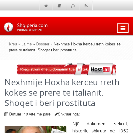
Shfaq
menun
Kreu
»
Lajme
»
Dossier
» Nexhmije Hoxha kerceu rreth kokes se
prere te italianit. Shoqet i beri prostituta
Nexhmije Hoxha kerceu rreth
kokes se prere te italianit.
Shoqet i beri prostituta
Botuar:
10 vite më parë
Shkruar nga:
Një dokument sekret,
historik, shkruar në 1952