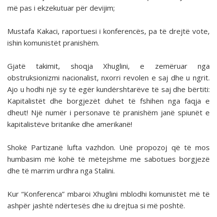
më pas i ekzekutuar për devijim;
Mustafa Kakaci, raportuesi i konferencës, pa të drejtë vote,
ishin komunistët pranishëm.
Gjatë takimit, shoqja Xhuglini, e zemëruar nga
obstruksionizmi nacionalist, nxorri revolen e saj dhe u ngrit.
Ajo u hodhi një sy të egër kundërshtarëve të saj dhe bërtiti:
Kapitalistët dhe borgjezët duhet të fshihen nga faqja e
dheut! Një numër i personave të pranishëm janë spiunët e
kapitalistëve britanike dhe amerikanë!
Shokë Partizanë lufta vazhdon. Unë propozoj që të mos
humbasim më kohë të mëtejshme me sabotues borgjezë
dhe të marrim urdhra nga Stalini.
Kur “Konferenca” mbaroi Xhuglini mblodhi komunistët më të
ashpër jashtë ndërtesës dhe iu drejtua si më poshtë.