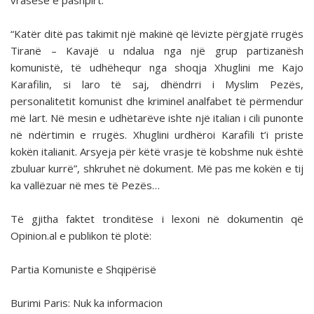
vrasëse e pashpirt.
“Katër ditë pas takimit një makinë që lëvizte përgjatë rrugës
Tiranë – Kavajë u ndalua nga një grup partizanësh
komunistë, të udhëhequr nga shoqja Xhuglini me Kajo
Karafilin, si laro të saj, dhëndrri i Myslim Pezës,
personalitetit komunist dhe kriminel analfabet të përmendur
më lart. Në mesin e udhëtarëve ishte një italian i cili punonte
në ndërtimin e rrugës. Xhuglini urdhëroi Karafili t’i priste
kokën italianit. Arsyeja për këtë vrasje të kobshme nuk është
zbuluar kurrë”, shkruhet në dokument. Më pas me kokën e tij
ka vallëzuar në mes të Pezës…
Të gjitha faktet tronditëse i lexoni në dokumentin që
Opinion.al e publikon të plotë:
Partia Komuniste e Shqipërisë
Burimi Paris: Nuk ka informacion