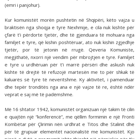
(emri i panjohur).
Kur komunistët morën pushtetin në Shqipëri, këto vajza u
braktisën nga shoqja e tyre Nexhmije, e cila nuk kishte për
çfarë t’i përdorte tjetër, dhe të gjenduara të mohuara nga
familjet e tyre, që kishin poshtëruar, ato nuk kishin zgjedhje
tjetër, por të jetonin në rrugë. Qeveria Komuniste,
megjithatë, nxorri një vendim për mbrojtjen e tyre. Familjet
e tyre u urdhëruan për t’i marrë përsëri dhe askush nuk
kishte të drejtë të refuzojë martesën me to për shkak të
kaluarës së tyre të neveritshme. Ky aktivitet, i pamenduar
dhe tepër tronditës nga ana e një vajze të re, është ndër
veprat e saj më të padëmshme.
Më 16 shtator 1942, komunistët organizuan një takim të cilin
e quajtën një “konferencë”, me qëllim formimin e një Fronti
Kombëtar për Çlirimin nën urdhrat e Titos dhe Stalinit dhe
për të grupuar elementët nacionalistë me komunistët. Kjo