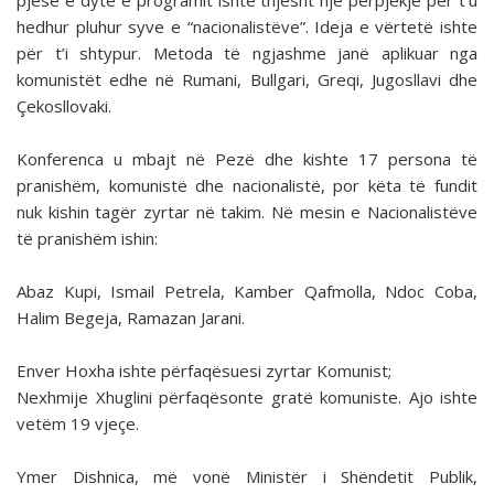
pjesë e dytë e programit ishte thjesht një përpjekje për t’u
hedhur pluhur syve e “nacionalistëve”. Ideja e vërtetë ishte
për t’i shtypur. Metoda të ngjashme janë aplikuar nga
komunistët edhe në Rumani, Bullgari, Greqi, Jugosllavi dhe
Çekosllovaki.
Konferenca u mbajt në Pezë dhe kishte 17 persona të
pranishëm, komunistë dhe nacionalistë, por këta të fundit
nuk kishin tagër zyrtar në takim. Në mesin e Nacionalistëve
të pranishëm ishin:
Abaz Kupi, Ismail Petrela, Kamber Qafmolla, Ndoc Coba,
Halim Begeja, Ramazan Jarani.
Enver Hoxha ishte përfaqësuesi zyrtar Komunist;
Nexhmije Xhuglini përfaqësonte gratë komuniste. Ajo ishte
vetëm 19 vjeçe.
Ymer Dishnica, më vonë Ministër i Shëndetit Publik,