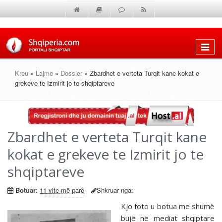
Shfaq
menun
Kreu
»
Lajme
»
Dossier
» Zbardhet e verteta Turqit kane kokat e
grekeve te Izmirit jo te shqiptareve
Zbardhet e verteta Turqit kane
kokat e grekeve te Izmirit jo te
shqiptareve
Botuar:
11 vite më parë
Shkruar nga:
Kjo foto u botua me shumë
bujë në mediat shqiptare