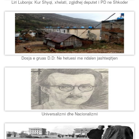
Liri Lubonja: Kur Shyqi, xhelati, zgjidhej deputet i PD ne Shkoder
Dosja e gruas D.D: Ne hetuesi me ndalen jashteqitjen
Universalizmi dhe Nacionalizmi