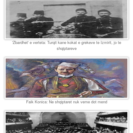
'Zbardhet' e verteta: Turqit kane kokat e grekeve te Izmirit, jo te
shqiptareve
Faik Konica: Ne shqiptaret nuk veme dot mend