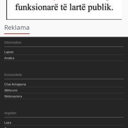
Reklama
Informative
Lajmet
Analiza
Komunitete
Chat #shqiperia
Albforumi
Webmastera
Argetim
Lojra