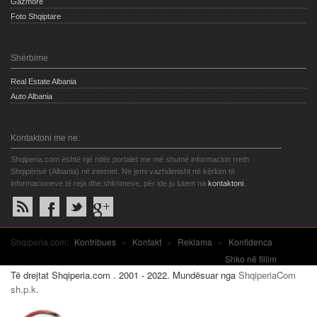
Gazmore
Foto Shqiptare
Shërbime
Real Estate Albania
Auto Albania
Kontaktoni me ne:
Shqiperia.com është një ndër portalet me më shumë informacion rreth
Shqipërisë (Albania) në internet. Ne jemi vazhdimisht në kërkim të
informacioneve të reja dhe shkrimeve, për ide ju lutem na
kontaktoni
.
Shqiperia.com:
Kontribues
»
Kontakt
»
Reklama
»
Konfidenca
Shko në fillim
Të drejtat Shqiperia.com . 2001 - 2022. Mundësuar nga
ShqiperiaCom
sh.p.k.