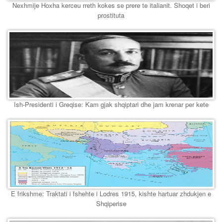
Nexhmije Hoxha kerceu rreth kokes se prere te italianit. Shoqet i beri
prostituta
Ish-Presidenti i Greqise: Kam gjak shqiptari dhe jam krenar per kete
E frikshme: Traktati i fshehte i Lodres 1915, kishte hartuar zhdukjen e
Shqiperise