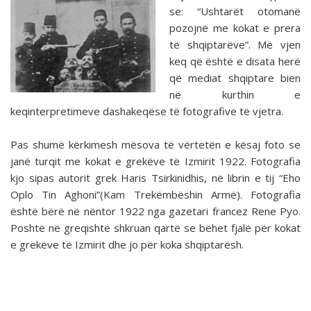
se: “Ushtarët otomanë
pozojnë me kokat e prera
të shqiptarëve”. Më vjen
keq që është e disata herë
që mediat shqiptare bien
në kurthin e
keqinterpretimeve dashakeqëse të fotografive të vjetra.
Pas shumë kërkimesh mësova të vërtetën e kësaj foto se
janë turqit me kokat e grekëve të Izmirit 1922. Fotografia
kjo sipas autorit grek Haris Tsirkinidhis, në librin e tij “Eho
Oplo Tin Aghoni”(Kam Trekëmbëshin Armë). Fotografia
është bërë në nëntor 1922 nga gazetari francez Rene Pyo.
Poshtë në greqishtë shkruan qartë se bëhet fjalë për kokat
e grekëve të Izmirit dhe jo për koka shqiptarësh.