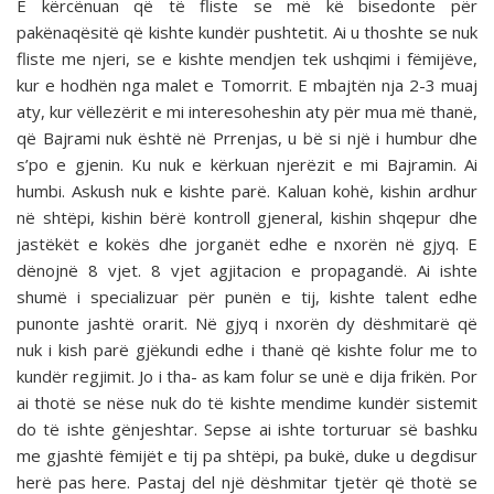
E kërcënuan që të fliste se më kë bisedonte për
pakënaqësitë që kishte kundër pushtetit. Ai u thoshte se nuk
fliste me njeri, se e kishte mendjen tek ushqimi i fëmijëve,
kur e hodhën nga malet e Tomorrit. E mbajtën nja 2-3 muaj
aty, kur vëllezërit e mi interesoheshin aty për mua më thanë,
që Bajrami nuk është në Prrenjas, u bë si një i humbur dhe
s’po e gjenin. Ku nuk e kërkuan njerëzit e mi Bajramin. Ai
humbi. Askush nuk e kishte parë. Kaluan kohë, kishin ardhur
në shtëpi, kishin bërë kontroll gjeneral, kishin shqepur dhe
jastëkët e kokës dhe jorganët edhe e nxorën në gjyq. E
dënojnë 8 vjet. 8 vjet agjitacion e propagandë. Ai ishte
shumë i specializuar për punën e tij, kishte talent edhe
punonte jashtë orarit. Në gjyq i nxorën dy dëshmitarë që
nuk i kish parë gjëkundi edhe i thanë që kishte folur me to
kundër regjimit. Jo i tha- as kam folur se unë e dija frikën. Por
ai thotë se nëse nuk do të kishte mendime kundër sistemit
do të ishte gënjeshtar. Sepse ai ishte torturuar së bashku
me gjashtë fëmijët e tij pa shtëpi, pa bukë, duke u degdisur
herë pas here. Pastaj del një dëshmitar tjetër që thotë se