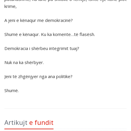
krime,
A jeni e kënaqur me demokracinë?
Shumë e kënaqur. Ku ka komente…të flasësh.
Demokracia i shërbeu integrimit tuaj?
Nuk na ka shërbyer.
Jeni të zhgënjyer nga ana politike?
Shumë.
Artikujt
e fundit