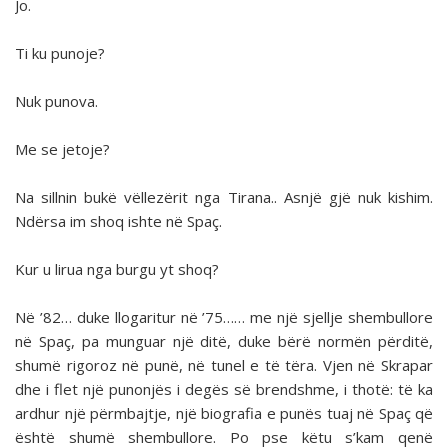
Jo.
Ti ku punoje?
Nuk punova.
Me se jetoje?
Na sillnin bukë vëllezërit nga Tirana.. Asnjë gjë nuk kishim.
Ndërsa im shoq ishte në Spaç.
Kur u lirua nga burgu yt shoq?
Në ’82… duke llogaritur në ’75…… me një sjellje shembullore
në Spaç, pa munguar një ditë, duke bërë normën përditë,
shumë rigoroz në punë, në tunel e të tëra. Vjen në Skrapar
dhe i flet një punonjës i degës së brendshme, i thotë: të ka
ardhur një përmbajtje, një biografia e punës tuaj në Spaç që
është shumë shembullore. Po pse këtu s’kam qenë