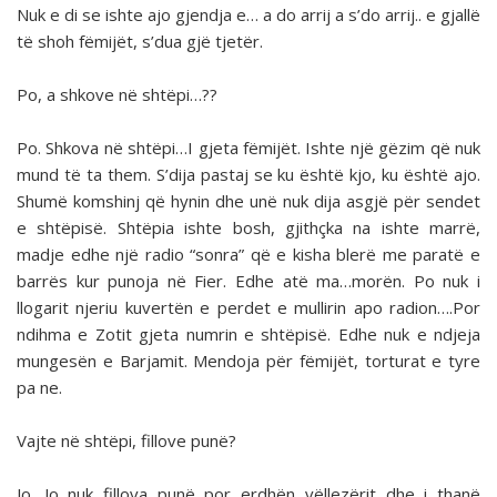
Nuk e di se ishte ajo gjendja e… a do arrij a s’do arrij.. e gjallë
të shoh fëmijët, s’dua gjë tjetër.
Po, a shkove në shtëpi…??
Po. Shkova në shtëpi…I gjeta fëmijët. Ishte një gëzim që nuk
mund të ta them. S’dija pastaj se ku është kjo, ku është ajo.
Shumë komshinj që hynin dhe unë nuk dija asgjë për sendet
e shtëpisë. Shtëpia ishte bosh, gjithçka na ishte marrë,
madje edhe një radio “sonra” që e kisha blerë me paratë e
barrës kur punoja në Fier. Edhe atë ma…morën. Po nuk i
llogarit njeriu kuvertën e perdet e mullirin apo radion….Por
ndihma e Zotit gjeta numrin e shtëpisë. Edhe nuk e ndjeja
mungesën e Barjamit. Mendoja për fëmijët, torturat e tyre
pa ne.
Vajte në shtëpi, fillove punë?
Jo. Jo nuk fillova punë por erdhën vëllezërit dhe i thanë