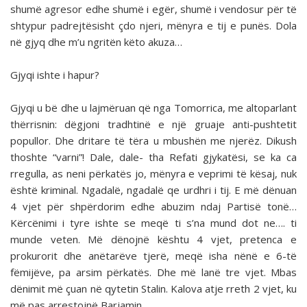
shumë agresor edhe shumë i egër, shumë i vendosur për të
shtypur padrejtësisht çdo njeri, mënyra e tij e punës. Dola
në gjyq dhe m’u ngritën këto akuza…
Gjyqi ishte i hapur?
Gjyqi u bë dhe u lajmëruan që nga Tomorrica, me altoparlant
thërrisnin: dëgjoni tradhtinë e një gruaje anti-pushtetit
popullor. Dhe dritare të tëra u mbushën me njerëz. Dikush
thoshte “varni”! Dale, dale- tha Refati gjykatësi, se ka ca
rregulla, as neni përkatës jo, mënyra e veprimi të kësaj, nuk
është kriminal. Ngadalë, ngadalë qe urdhri i tij. E më dënuan
4 vjet për shpërdorim edhe abuzim ndaj Partisë tonë…
Kërcënimi i tyre ishte se meqë ti s’na mund dot ne…. ti
munde veten. Më dënojnë kështu 4 vjet, pretenca e
prokurorit dhe anëtarëve tjerë, meqë isha nënë e 6-të
fëmijëve, pa arsim përkatës. Dhe më lanë tre vjet. Mbas
dënimit më çuan në qytetin Stalin. Kalova atje rreth 2 vjet, ku
më pas arrestojnë Barjamin.