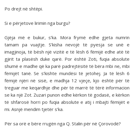
Po drejt në shtëpi.
Si e përjetove lirimin nga burgu?
Gjëja më e bukur, s’ka. Mora frymë edhe gjeta numrin
tamam pa vuajtje. S’kisha nevojë të pyesja se unë e
imagjinoja, të bësh një vizitë e të lësh 6 fëmijë edhe atë të
gjirit ta plasësh duke qarë. Por është Zoti, fuqia absolute
shumë e madhe që ka parë padrejtësitë të bëra mbi ne, mbi
fëmijët tanë. Se s’kishte mundësi të jetohej. Ja të lësh 6
fëmijë njëri në sisë, e madhja 12 vjeçe, kjo është për të
treguar me keqardhje dhe për të marrë të tërë informacion
se ka një Zot. Zuzari punon edhe kërkon të godasë, e kërkon
të shfarosë horri po fuqia absolute e atij i mbajti fëmijët e
mi. Asnjë mendim tjetër s’ka.
Për sa orë e bëre rrugën nga Q. Stalin për në Çorovodë?