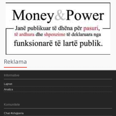
Reklama
Informative
Lajmet
Analiza
Komunitete
Chat #shqiperia