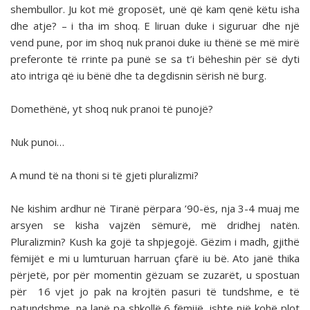
shembullor. Ju kot më groposët, unë që kam qenë këtu isha
dhe atje? – i tha im shoq. E liruan duke i siguruar dhe një
vend pune, por im shoq nuk pranoi duke iu thënë se më mirë
preferonte të rrinte pa punë se sa t’i bëheshin për së dyti
ato intriga që iu bënë dhe ta degdisnin sërish në burg.
Domethënë, yt shoq nuk pranoi të punojë?
Nuk punoi…
A mund të na thoni si të gjeti pluralizmi?
Ne kishim ardhur në Tiranë përpara ’90-ës, nja 3-4 muaj me
arsyen se kisha vajzën sëmurë, më dridhej natën.
Pluralizmin? Kush ka gojë ta shpjegojë. Gëzim i madh, gjithë
fëmijët e mi u lumturuan harruan çfarë iu bë. Ato janë thika
përjetë, por për momentin gëzuam se zuzarët, u spostuan
për 16 vjet jo pak na krojtën pasuri të tundshme, e të
patundshme, na lanë pa shkollë 6 fëmijë, ishte një kohë plot