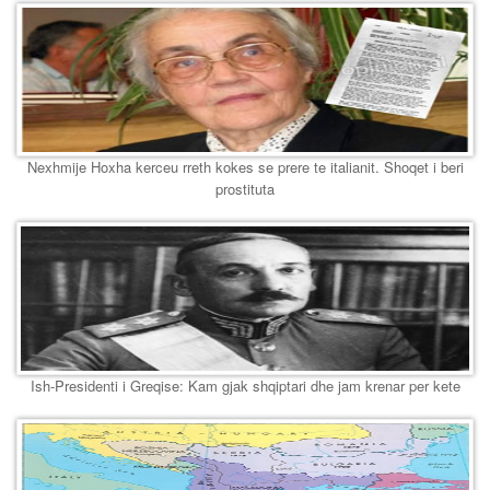
Nexhmije Hoxha kerceu rreth kokes se prere te italianit. Shoqet i beri
prostituta
Ish-Presidenti i Greqise: Kam gjak shqiptari dhe jam krenar per kete