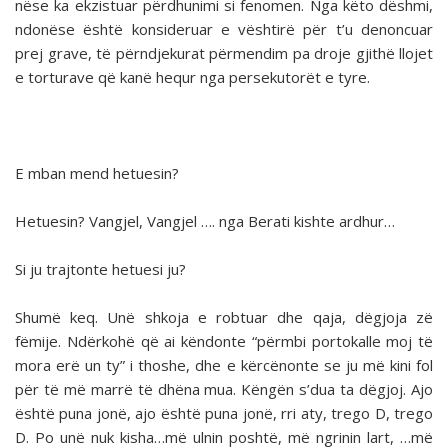
nëse ka ekzistuar përdhunimi si fenomen. Nga këto dëshmi,
ndonëse është konsideruar e vështirë për t’u denoncuar
prej grave, të përndjekurat përmendim pa droje gjithë llojet
e torturave që kanë hequr nga persekutorët e tyre.
E mban mend hetuesin?
Hetuesin? Vangjel, Vangjel …. nga Berati kishte ardhur…
Si ju trajtonte hetuesi ju?
Shumë keq. Unë shkoja e robtuar dhe qaja, dëgjoja zë
fëmije. Ndërkohë që ai këndonte “përmbi portokalle moj të
mora erë un ty” i thoshe, dhe e kërcënonte se ju më kini fol
për të më marrë të dhëna mua. Këngën s’dua ta dëgjoj. Ajo
është puna jonë, ajo është puna jonë, rri aty, trego D, trego
D. Po unë nuk kisha…më ulnin poshtë, më ngrinin lart, …më