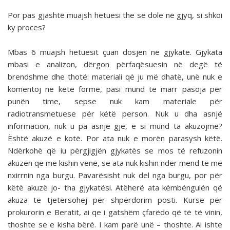
Por pas gjashtë muajsh hetuesi the se dole në gjyq, si shkoi
ky proces?
Mbas 6 muajsh hetuesit çuan dosjen në gjykatë. Gjykata
mbasi e analizon, dërgon përfaqësuesin në degë të
brendshme dhe thotë: materiali që ju më dhatë, unë nuk e
komentoj në këtë formë, pasi mund të marr pasoja për
punën time, sepse nuk kam materiale për
radiotransmetuese për këtë person. Nuk u dha asnjë
informacion, nuk u pa asnjë gjë, e si mund ta akuzojmë?
Është akuzë e kotë. Por ata nuk e morën parasysh këtë.
Ndërkohë që iu përgjigjën gjykatës se mos të refuzonin
akuzën që më kishin vënë, se ata nuk kishin ndër mend të më
nxirrnin nga burgu. Pavarësisht nuk del nga burgu, por për
këtë akuzë jo- tha gjykatësi. Atëherë ata këmbëngulën që
akuza të tjetërsohej për shpërdorim posti. Kurse për
prokurorin e Beratit, ai qe i gatshëm çfarëdo që të të vinin,
thoshte se e kisha bërë. I kam parë unë – thoshte. Ai ishte