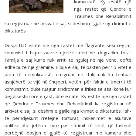
komunistë. Ky është një
nga rastet që Qendra e
Traumës dhe Rehabilitimit
ka regjistruar në arkivat e saj, si dëshmi e gjallë nga krimet e
diktaturës
Dosja D.D është një nga rastet më flagrante sesi regjimi
komunist i hiqte zvarrë njerëzit deri në degradim total.
Familja e saj kurrë nuk arriti të ngulej në një vend, qoftë
edhe buzë një gremine. E bija e saj, të paktën për 15 vitet e
para të demokracisë, emigruar në Itali, nuk ka tentuar
asnjëherë të vijë në Shqipëri, vetëm për faktin e tmerrit të
komunizmit, duke ruajtur sindromën e frikës së asaj kohe kur
degdiseshin orë e çast, ditë e natë. Ky është një nga rastet
që Qendra e Traumës dhe Rehabilitimit ka regjistruar në
arkivat e saj, si dëshmi e gjallë nga krimet e diktaturës. Ish-
të përndjekurit rrëfejnë torturat, inskenimet e akuzave
politike dhe jetën e tyre pas rifitimit të lirisë, që tashmë
përbëjnë dosjen e gjallë të regjistruar me kamera dhe