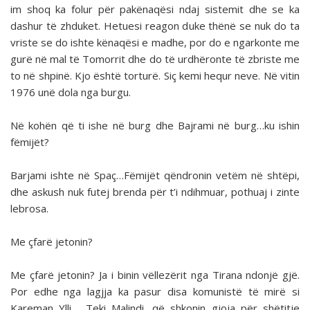
im shoq ka folur për pakënaqësi ndaj sistemit dhe se ka
dashur të zhduket. Hetuesi reagon duke thënë se nuk do ta
vriste se do ishte kënaqësi e madhe, por do e ngarkonte me
gurë në mal të Tomorrit dhe do të urdhëronte të zbriste me
to në shpinë. Kjo është torturë. Siç kemi hequr neve. Në vitin
1976 unë dola nga burgu.
Në kohën që ti ishe në burg dhe Bajrami në burg…ku ishin
fëmijët?
Barjami ishte në Spaç…Fëmijët qëndronin vetëm në shtëpi,
dhe askush nuk futej brenda për t’i ndihmuar, pothuaj i zinte
lebrosa.
Me çfarë jetonin?
Me çfarë jetonin? Ja i binin vëllezërit nga Tirana ndonjë gjë.
Por edhe nga lagjja ka pasur disa komunistë të mirë si
Kareman Ylli, Teki Malindi, që shkonin gjoja për shëtitje