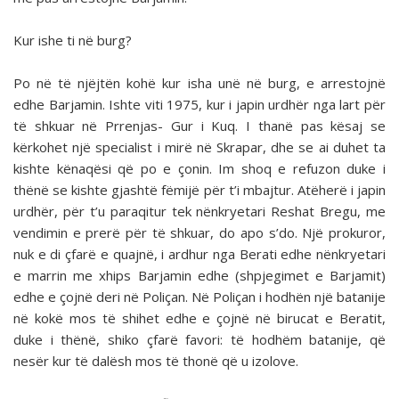
Kur ishe ti në burg?
Po në të njëjtën kohë kur isha unë në burg, e arrestojnë
edhe Barjamin. Ishte viti 1975, kur i japin urdhër nga lart për
të shkuar në Prrenjas- Gur i Kuq. I thanë pas kësaj se
kërkohet një specialist i mirë në Skrapar, dhe se ai duhet ta
kishte kënaqësi që po e çonin. Im shoq e refuzon duke i
thënë se kishte gjashtë fëmijë për t’i mbajtur. Atëherë i japin
urdhër, për t’u paraqitur tek nënkryetari Reshat Bregu, me
vendimin e prerë për të shkuar, do apo s’do. Një prokuror,
nuk e di çfarë e quajnë, i ardhur nga Berati edhe nënkryetari
e marrin me xhips Barjamin edhe (shpjegimet e Barjamit)
edhe e çojnë deri në Poliçan. Në Poliçan i hodhën një batanije
në kokë mos të shihet edhe e çojnë në birucat e Beratit,
duke i thënë, shiko çfarë favori: të hodhëm batanije, që
nesër kur të dalësh mos të thonë që u izolove.