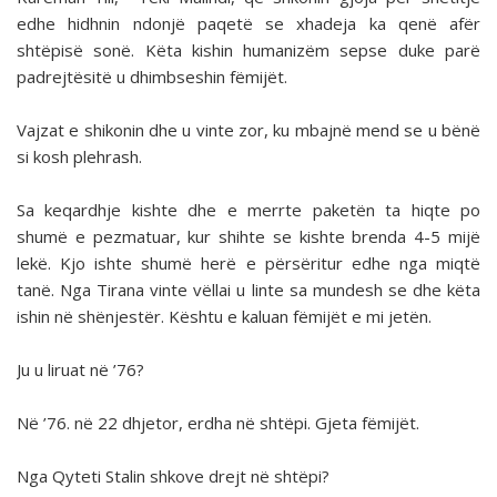
edhe hidhnin ndonjë paqetë se xhadeja ka qenë afër
shtëpisë sonë. Këta kishin humanizëm sepse duke parë
padrejtësitë u dhimbseshin fëmijët.
Vajzat e shikonin dhe u vinte zor, ku mbajnë mend se u bënë
si kosh plehrash.
Sa keqardhje kishte dhe e merrte paketën ta hiqte po
shumë e pezmatuar, kur shihte se kishte brenda 4-5 mijë
lekë. Kjo ishte shumë herë e përsëritur edhe nga miqtë
tanë. Nga Tirana vinte vëllai u linte sa mundesh se dhe këta
ishin në shënjestër. Kështu e kaluan fëmijët e mi jetën.
Ju u liruat në ’76?
Në ’76. në 22 dhjetor, erdha në shtëpi. Gjeta fëmijët.
Nga Qyteti Stalin shkove drejt në shtëpi?