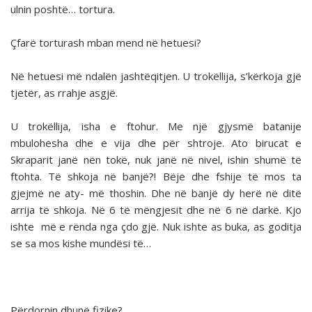
ulnin poshtë… tortura.
Çfarë torturash mban mend në hetuesi?
Në hetuesi më ndalën jashtëqitjen. U trokëllija, s’kërkoja gjë
tjetër, as rrahje asgjë.
U trokëllija, isha e ftohur. Me një gjysmë batanije
mbulohesha dhe e vija dhe për shtroje. Ato birucat e
Skraparit janë nën tokë, nuk janë në nivel, ishin shumë të
ftohta. Të shkoja në banjë?! Bëje dhe fshije të mos ta
gjejmë ne aty- më thoshin. Dhe në banjë dy herë në ditë
arrija të shkoja. Në 6 të mëngjesit dhe në 6 në darkë. Kjo
ishte më e rënda nga çdo gjë. Nuk ishte as buka, as goditja
se sa mos kishe mundësi të…
Përdornin dhunë fizike?