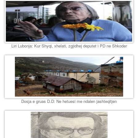
Liri Lubonja: Kur Shyqi, xhelati, zgjidhej deputet i PD ne Shkoder
Dosja e gruas D.D: Ne hetuesi me ndalen jashteqitjen