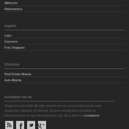
Albforumi
Webmastera
Argetim
Lojra
Gazmore
Foto Shqiptare
Shërbime
Real Estate Albania
Auto Albania
Kontaktoni me ne:
Shqiperia.com është një ndër portalet me më shumë informacion rreth
Shqipërisë (Albania) në internet. Ne jemi vazhdimisht në kërkim të
informacioneve të reja dhe shkrimeve, për ide ju lutem na
kontaktoni
.