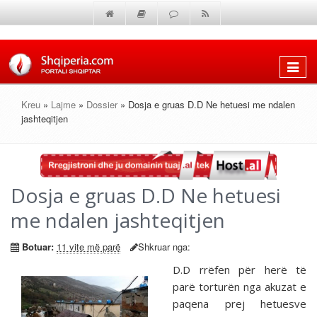
Shfaq
menun
Kreu
»
Lajme
»
Dossier
» Dosja e gruas D.D Ne hetuesi me ndalen
jashteqitjen
Dosja e gruas D.D Ne hetuesi
me ndalen jashteqitjen
Botuar:
11 vite më parë
Shkruar nga:
D.D rrëfen për herë të
parë torturën nga akuzat e
paqena prej hetuesve