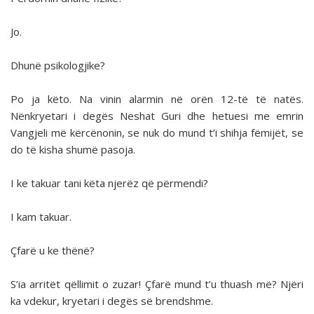
Jo.
Dhunë psikologjike?
Po ja këto. Na vinin alarmin në orën 12-të të natës.
Nënkryetari i degës Neshat Guri dhe hetuesi me emrin
Vangjeli më kërcënonin, se nuk do mund t’i shihja fëmijët, se
do të kisha shumë pasoja.
I ke takuar tani këta njerëz që përmendi?
I kam takuar.
Çfarë u ke thënë?
S’ia arritët qëllimit o zuzar! Çfarë mund t’u thuash më? Njëri
ka vdekur, kryetari i degës së brendshme.