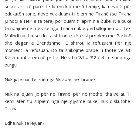
sekretarit të parë: të lutem kjo me 6 fëmijë, ka nevojë për
edukatën tonë, neve nuk duam t’i biem në Tiranë (se Tirana
ju hoqi e Fieri e të tëra) por duam t’ japim një bukë. Një bukë
ta ndajmë në mes se nga Tirana nuk e përballojmë dot. Teki
Malindi na tha se do ta shtronte këtë si problem me Partinë
dhe degën e Brendshme.. E shtroi. Ia refuzuan! Për një
moment ja refuzuan. Do ta shikojmë prapë- i thotë vëllait.
Kështu mbetëm në pritje. Në vitin ’81 a ’82 del im shoq nga
burgu.
Nuk ju lejuan të iknit nga Skrapari në Tiranë?
Nuk na lejuan. Jo për në Tiranë, për në rrethe, tha vëllai. T’i
kemi afër t’u shpiem nga një gjysmë buke, nuk diskutohej
Tirana.
Edhe nuk të lejuan?