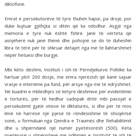
diktofonë.
Emrat e persekutorëve të tyre thuhen hapur, pa drojë, por
duke kujtuar gjithçka si ditën që ka ndodhur. Asgjë nga
memoria e tyre nuk është fshirë. Janë të vërteta që
asnjëherë nuk janë thënë dhe pohojnë se do të duheshin
libra të tërë për të shkruar detajet nga më të llahtarshmet
nëpër hetuesi dhe burgje.
Mbi këto dëshmi, Instituti i ish-të Përndjekurve Politikë ka
hartuar plot 200 dosje, me emra njerëzish që kanë sajuar
vrasje e internime pa fund, për arsye nga më të ndryshmet.
Në kuadrin e mbledhjes së këtyre dëshmive për evidentimin
e torturës, për të hedhur sadopak dritë mbi pasojat e
persekutimit gjatë viteve të diktaturës, si dhe për të mos
lënë në harresë një pjesë të rëndësishme të shoqërisë
sonë, u formuluan nga Qendra e Traumës dhe Rehabilitimit
dhe u shpërndanë një numër pyetësorësh (500). Këta
pyetësorë u shpërndanë me ndihmën e Institutit të ish të