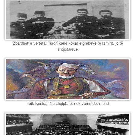
'Zbardhet' e verteta: Turqit kane kokat e grekeve te Izmirit, jo te
shqiptareve
Faik Konica: Ne shqiptaret nuk veme dot mend