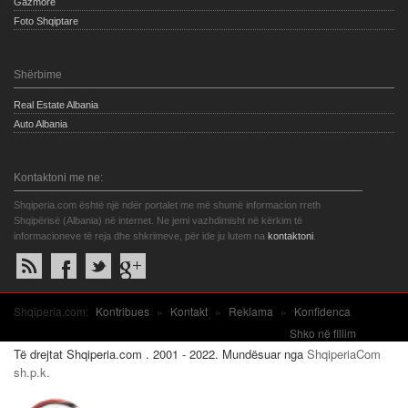
Gazmore
Foto Shqiptare
Shërbime
Real Estate Albania
Auto Albania
Kontaktoni me ne:
Shqiperia.com është një ndër portalet me më shumë informacion rreth
Shqipërisë (Albania) në internet. Ne jemi vazhdimisht në kërkim të
informacioneve të reja dhe shkrimeve, për ide ju lutem na
kontaktoni
.
Shqiperia.com:
Kontribues
»
Kontakt
»
Reklama
»
Konfidenca
Shko në fillim
Të drejtat Shqiperia.com . 2001 - 2022. Mundësuar nga
ShqiperiaCom
sh.p.k.