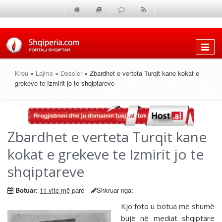
Shfaq
menun
Kreu
»
Lajme
»
Dossier
» Zbardhet e verteta Turqit kane kokat e
grekeve te Izmirit jo te shqiptareve
Zbardhet e verteta Turqit kane
kokat e grekeve te Izmirit jo te
shqiptareve
Botuar:
11 vite më parë
Shkruar nga:
Kjo foto u botua me shumë
bujë në mediat shqiptare