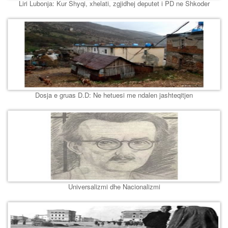
Liri Lubonja: Kur Shyqi, xhelati, zgjidhej deputet i PD ne Shkoder
Dosja e gruas D.D: Ne hetuesi me ndalen jashteqitjen
Universalizmi dhe Nacionalizmi