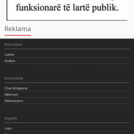
Reklama
Informative
Lajmet
Analiza
Komunitete
Chat #shqiperia
Albforumi
Webmastera
Argetim
Lojra