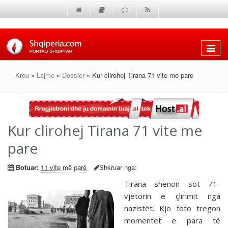
Shfaq
menun
Kreu
»
Lajme
»
Dossier
» Kur clirohej Tirana 71 vite me pare
Kur clirohej Tirana 71 vite me
pare
Botuar:
11 vite më parë
Shkruar nga:
Tirana shënon sot 71-
vjetorin e çlirimit nga
nazistët. Kjo foto tregon
momentet e para të