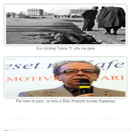
Kur clirohej Tirana 71 vite me pare
Per here te pare: Ja letra e Bilal Xhaferrit kunder Kadarese