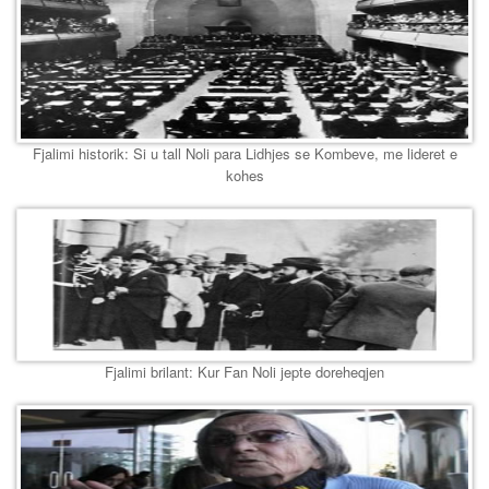
Fjalimi historik: Si u tall Noli para Lidhjes se Kombeve, me lideret e
kohes
Fjalimi brilant: Kur Fan Noli jepte doreheqjen