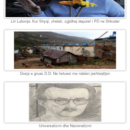
Liri Lubonja: Kur Shyqi, xhelati, zgjidhej deputet i PD ne Shkoder
Dosja e gruas D.D: Ne hetuesi me ndalen jashteqitjen
Universalizmi dhe Nacionalizmi