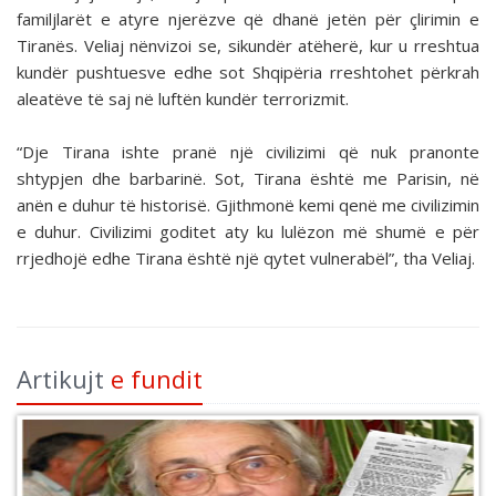
familjlarët e atyre njerëzve që dhanë jetën për çlirimin e
Tiranës. Veliaj nënvizoi se, sikundër atëherë, kur u rreshtua
kundër pushtuesve edhe sot Shqipëria rreshtohet përkrah
aleatëve të saj në luftën kundër terrorizmit.
“Dje Tirana ishte pranë një civilizimi që nuk pranonte
shtypjen dhe barbarinë. Sot, Tirana është me Parisin, në
anën e duhur të historisë. Gjithmonë kemi qenë me civilizimin
e duhur. Civilizimi goditet aty ku lulëzon më shumë e për
rrjedhojë edhe Tirana është një qytet vulnerabël”, tha Veliaj.
Artikujt
e fundit