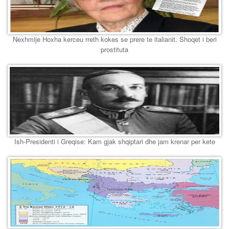
Nexhmije Hoxha kerceu rreth kokes se prere te italianit. Shoqet i beri
prostituta
Ish-Presidenti i Greqise: Kam gjak shqiptari dhe jam krenar per kete