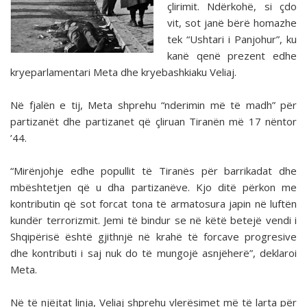
çlirimit. Ndërkohë, si çdo
vit, sot janë bërë homazhe
tek “Ushtari i Panjohur”, ku
kanë qenë prezent edhe
kryeparlamentari Meta dhe kryebashkiaku Veliaj.
Në fjalën e tij, Meta shprehu “nderimin më të madh” për
partizanët dhe partizanet që çliruan Tiranën më 17 nëntor
’44.
“Mirënjohje edhe popullit të Tiranës për barrikadat dhe
mbështetjen që u dha partizanëve. Kjo ditë përkon me
kontributin që sot forcat tona të armatosura japin në luftën
kundër terrorizmit. Jemi të bindur se në këtë betejë vendi i
Shqipërisë është gjithnjë në krahë të forcave progresive
dhe kontributi i saj nuk do të mungojë asnjëherë”, deklaroi
Meta.
Në të njëjtat linja, Veliaj shprehu vlerësimet më të larta për