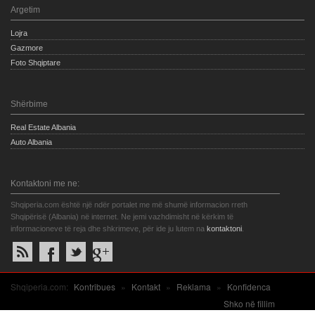
Argetim
Lojra
Gazmore
Foto Shqiptare
Shërbime
Real Estate Albania
Auto Albania
Kontaktoni me ne:
Shqiperia.com është një ndër portalet me më shumë informacion rreth
Shqipërisë (Albania) në internet. Ne jemi vazhdimisht në kërkim të
informacioneve të reja dhe shkrimeve, për ide ju lutem na
kontaktoni
.
Shqiperia.com:
Kontribues
»
Kontakt
»
Reklama
»
Konfidenca
Shko në fillim