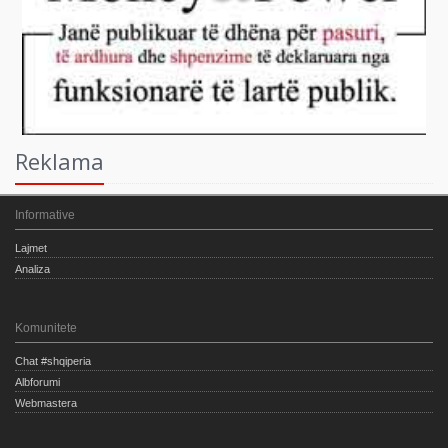
Reklama
Informative
Lajmet
Analiza
Komunitete
Chat #shqiperia
Albforumi
Webmastera