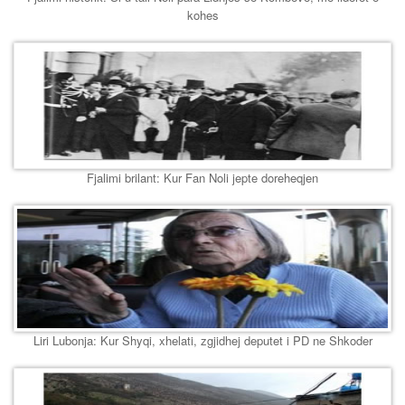
kohes
Fjalimi brilant: Kur Fan Noli jepte doreheqjen
Liri Lubonja: Kur Shyqi, xhelati, zgjidhej deputet i PD ne Shkoder