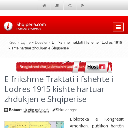
Shfaq
menun
Kreu
»
Lajme
»
Dossier
» E frikshme Traktati i fshehte i Lodres 1915
kishte hartuar zhdukjen e Shqiperise
E frikshme Traktati i fshehte i
Lodres 1915 kishte hartuar
zhdukjen e Shqiperise
Botuar:
10 vite më parë
Shkruar nga:
Biblioteka e Kongresit
Amerikan, publikon hartën