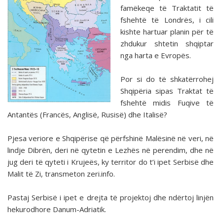
famëkeqe të Traktatit të
fshehtë të Londrës, i cili
kishte hartuar planin për të
zhdukur shtetin shqiptar
nga harta e Evropës.
Por si do të shkatërrohej
Shqipëria sipas Traktat të
fshehtë midis Fuqive të
Antantës (Francës, Anglisë, Rusisë) dhe Italisë?
Pjesa veriore e Shqipërise që përfshinë Malësinë në veri, në
lindje Dibrën, deri në qytetin e Lezhës në perendim, dhe në
jug deri të qyteti i Krujeës, ky territor do t’i ipet Serbisë dhe
Malit të Zi, transmeton zeri.info.
Pastaj Serbisë i ipet e drejta të projektoj dhe ndërtoj linjën
hekurodhore Danum-Adriatik.