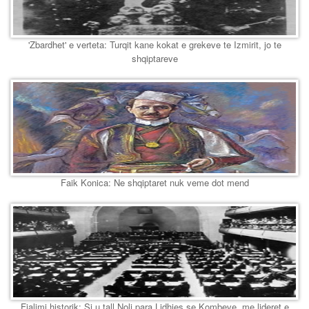
'Zbardhet' e verteta: Turqit kane kokat e grekeve te Izmirit, jo te
shqiptareve
Faik Konica: Ne shqiptaret nuk veme dot mend
Fjalimi historik: Si u tall Noli para Lidhjes se Kombeve, me lideret e