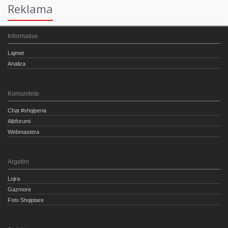
Reklama
Informative
Lajmet
Analiza
Komunitete
Chat #shqiperia
Albforumi
Webmastera
Argetim
Lojra
Gazmore
Foto Shqiptare