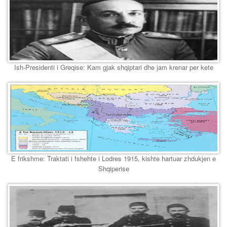
Ish-Presidenti i Greqise: Kam gjak shqiptari dhe jam krenar per kete
E frikshme: Traktati i fshehte i Lodres 1915, kishte hartuar zhdukjen e
Shqiperise