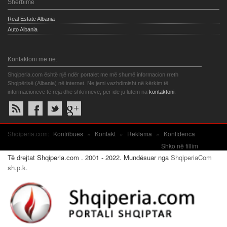
Shërbime
Real Estate Albania
Auto Albania
Kontaktoni me ne:
Shqiperia.com është një ndër portalet me më shumë informacion rreth
Shqipërisë (Albania) në internet. Ne jemi vazhdimisht në kërkim të
informacioneve të reja dhe shkrimeve, për ide ju lutem na
kontaktoni
.
Shqiperia.com:
Kontribues
»
Kontakt
»
Reklama
»
Konfidenca
Shko në fillim
Të drejtat Shqiperia.com . 2001 - 2022. Mundësuar nga
ShqiperiaCom
sh.p.k.