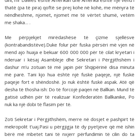
dini, mr Dawes është Amerikan dhe Amerika është një vend i
thatë (pa të pira) qoftë se prej kohe në kohë, me mënyra të
nëndheshme, njomet, njomet me të vërtet shumë, vetëm
me shaka… .
Me përpjekjet mirëdashëse të çizme sjellësve
(kontrabandistëve).Duke folur për fuska përsëri më vjen në
mend ajo huaja e bekuar 600 000 000 për të cilat kryetari i
nderuar i kësaj Asambleje dhe Sekretari i Përgjithshëm i
dashur m’u zotuan të më japin për Shqipërinë disa minuta
më parë. Tani kjo hua është një fuskë paqeje, një fuskë
paqeje fort e shëndoshë. Jo nuk është fuskë aspak. Atë që
desha të thosha ish: Do të forcojë paqen në Ballkan. Mund të
gatisë udhën për të realizuar Konfederatën Ballkanike, Po
nuk ka një dobi të flasim për të.
Zoti Sekretar i Përgjithshëm, merre në dosjet e pashpirt të
mekropolit t’uaj.Pasi u përgjigja të dy pyetjeve që më ishin
bërë më mbetet tani të nxjerr përfundimin të cilin do ta