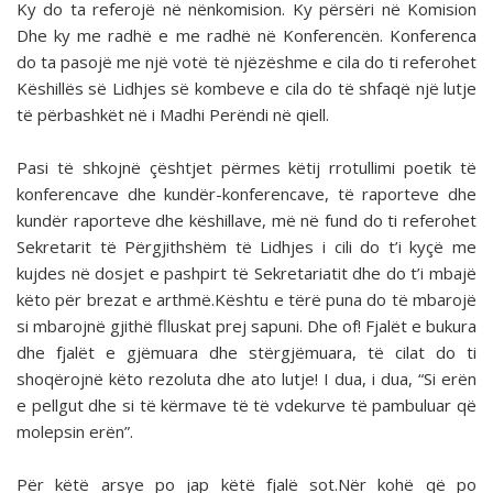
Ky do ta referojë në nënkomision. Ky përsëri në Komision
Dhe ky me radhë e me radhë në Konferencën. Konferenca
do ta pasojë me një votë të njëzëshme e cila do ti referohet
Këshillës së Lidhjes së kombeve e cila do të shfaqë një lutje
të përbashkët në i Madhi Perëndi në qiell.
Pasi të shkojnë çështjet përmes këtij rrotullimi poetik të
konferencave dhe kundër-konferencave, të raporteve dhe
kundër raporteve dhe këshillave, më në fund do ti referohet
Sekretarit të Përgjithshëm të Lidhjes i cili do t’i kyçë me
kujdes në dosjet e pashpirt të Sekretariatit dhe do t’i mbajë
këto për brezat e arthmë.Kështu e tërë puna do të mbarojë
si mbarojnë gjithë flluskat prej sapuni. Dhe of! Fjalët e bukura
dhe fjalët e gjëmuara dhe stërgjëmuara, të cilat do ti
shoqërojnë këto rezoluta dhe ato lutje! I dua, i dua, “Si erën
e pellgut dhe si të kërmave të të vdekurve të pambuluar që
molepsin erën”.
Për këtë arsye po jap këtë fjalë sot.Nër kohë që po