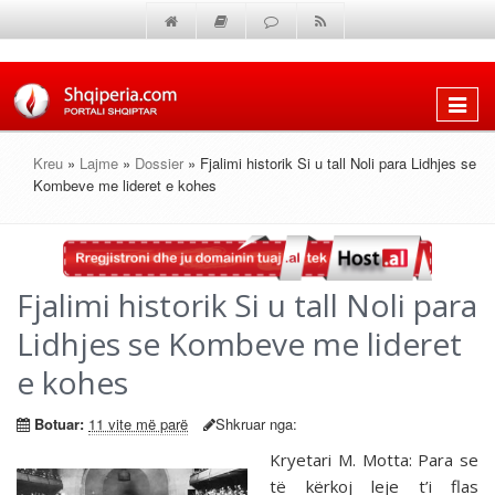
Shfaq
menun
Kreu
»
Lajme
»
Dossier
» Fjalimi historik Si u tall Noli para Lidhjes se
Kombeve me lideret e kohes
Fjalimi historik Si u tall Noli para
Lidhjes se Kombeve me lideret
e kohes
Botuar:
11 vite më parë
Shkruar nga:
Kryetari M. Motta: Para se
të kërkoj leje t’i flas