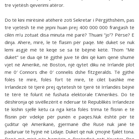
tre vjetësh qeverimi atëror.
Do të kini mirësinë atëherë zoti Sekretar i Përgjithshëm, pas
tre vjetësh të më jepni huan prej 400 000 000 frangash të
cilën m’u zotuat disa minuta më parë? Thuani “jo”? Përse? E
dinja. Ahere, mirë, le të flasim për paqe. Më duket se nuk
lemi asgjë më të keqe se sa të bëjmë këtë. Thom “Më
duket” se dua që të gjithë juve të dini që kam qenë shumë
vjet në Amerikë, në Boston, një qytet diku në Irrlandë plot
me 0′ Connors dhe 0′ connelis dshe fitzgeralds. Të gjithë
folës të mirë, folës fort të mirë, të cilët bashkë me
Irrlandezë të tjerë prej qytetesh të tjerë të Irrlandës bëjnë
të tërë të folurit në fushata elektorale t’Amerikës. Do të
dëshironja që sivëllezërit e nderuar të Republikës Irrlandeze
të kishin sjellë këtu ca nga këta folës trima të flisnin e të
flisnin për vdekje për punën e paqes.Nuk është për të
çuditur që Amerikanë, gjermanë dhe Rusë nuk janë të
paduruar të hyjnë në Lidaje. Duket që nuk çmojnë fjalët tona.