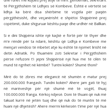
dhe ruhet me kujdes prej atijë të mirit gentleman, Sekretarit
të Përgjithshëm të Lidhjes së Kombeve. Është e vërtetë se
lidhja ka bërë disa shërbime të vogëla për paqën
përgjithësisht, dhe veçanërisht e shpëtoi Shqipërinë prej
copëtimit, duke shiguruar kështu paqe dhe urdhër në Ballkan.
Si e dini Shqipëria ishte një kaçkë e fortë për të thyer dhe
m’e rëndë për ta ndarë, kështu që Lidhja e Kombeve me
mençuri vendosi të mbetet atje ku është të njomet lirisht në
detin Adriatik. Po thuamëni zoti Sekretar i Përgjithshëm
përse refuzoni t’i jepni Shqipërisë një hua me të cilën të
mund të ngrihet në këmbë? Tuntni kokën? Shumë thoni?
Mirë do të zbres me elegancë në shumën e matur prej
200.000.000 frangash. Tundni kokën? Ahere jam gati të hyj
në marëveshje për një shumë më të vogël, thuaj
100.000.000 franga. Kërkoj ndjesë. Doni të thuani që nuk më
takuat kurrë në jetën tuaj dhe që nuk do të muntni të më
huani një dhjetësh? Ahere merrni kërkesën t’ime për një hua