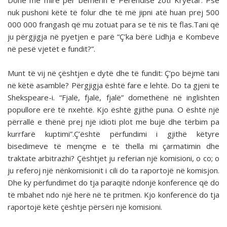
Donë më mirë për bemërin e Perëndisë zoti Kryetar. Pse
nuk pushoni këtë të folur dhe të më jipni atë huan prej 500
000 000 frangash që mu zotuat para se të nis të flas.Tani që
ju përgjigja në pyetjen e parë “Ç’ka bërë Lidhja e Kombeve
në pesë vjetët e fundit?”.
Munt të vij në çështjen e dytë dhe të fundit: Ç’po bëjmë tani
në këtë asamble? Përgjigja është fare e lehtë. Do ta gjeni te
Shekspeare-i. “Fjalë, fjalë, fjalë” domethënë në inglishten
popullore erë të nxehtë. Kjo është gjithë puna. O është një
përrallë e thënë prej një idioti plot me bujë dhe tërbim pa
kurrfarë kuptimi”.Ç’është përfundimi i gjithë këtyre
bisedimeve të mençme e të thella mi çarmatimin dhe
traktate arbitrazhi? Çështjet ju referian një komisioni, o co; o
ju referoj një nënkomisionit i cili do ta raportojë në komisjon.
Dhe ky përfundimet do tja paraqitë ndonjë konference që do
të mbahet ndo një herë në të pritmen. Kjo konferencë do tja
raportojë këtë çështje përsëri një komisioni.