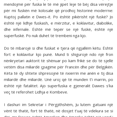
mendojmë për fuska le të më jipet leje të bëj disa vërejtje
për mi fuskën më kolosale që prodhoj historinë moderrne:
Kuptoj pallatin e Dwes-it. Po është pikërisht një fuskë? Jo
është një lidhje fuskash, e mërzitur, e koklavitur, diabolike,
dhe infernale. Është më tepër se një fuskë, është një
superfuskë. Po nuk duhet të trembeni nga kjo.
Do të mbarojë si dhe fuskat e tjera që ngjallëm këtu. Është
fort e koklavitur kjo punë. Mund ti shigurojë ndo një fron
nënkryetari auktorit të shënuar po kam frikë se do të sjellë
vetëm disa miliardë çpagime për Francën dhe për Belgjikën.
Këta të dy shtete shpresojnë të nxierrin me anën e tij disa
miliardë dhe miliardë. Unë uroj që të munden t’i marrin, po
është një fatalitet. Ajo superfuska e gjeneralit Dawes s’ka
veç të referohet Lidhja e Kombeve.
I dashuri im Sekretar i Përgjithshëm, Ju lutem gatuani një
vënt të thatë, fort të thatë, në dosjet t’uaj të vdekura se si