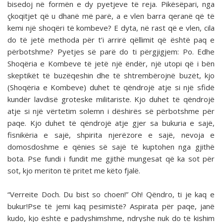
bisedoj në formën e dy pyetjeve të reja. Pikësëpari, nga
çkoqitjet që u dhanë më parë, a e vlen barra qeranë që të
kemi një shoqëri të kombeve? E dyta, në rast që e vlen, cila
do të jetë methoda për t’i arrirë qëllimit që është paq e
përbotshme? Pyetjes së parë do ti përgjigjem: Po. Edhe
Shoqëria e Kombeve të jetë një ëndër, një utopi që i bën
skeptikët të buzëqeshin dhe të shtrembërojnë buzët, kjo
(Shoqëria e Kombeve) duhet të qëndrojë atje si një sfidë
kundër lavdisë groteske militariste. Kjo duhet të qëndrojë
atje si një vërtetim solemn i dëshirës së përbotshme për
paqe. Kjo duhet të qëndrojë atje gjer sa bukuria e sajë,
fisnikëria e sajë, shpirita njerëzore e sajë, nevoja e
domosdoshme e qënies së sajë të kuptohen nga gjithë
bota. Pse fundi i fundit me gjithë mungesat që ka sot për
sot, kjo meriton të pritet me këto fjalë.
“Verreite Doch. Du bist so choen!” Oh! Qëndro, ti je kaq e
bukur!Pse të jemi kaq pesimistë? Aspirata për paqe, janë
kudo, kjo është e padyshimshme, ndryshe nuk do të kishim