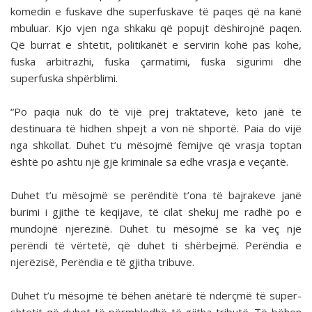
komedin e fuskave dhe superfuskave të paqes që na kanë
mbuluar. Kjo vjen nga shkaku që popujt dëshirojnë paqen.
Që burrat e shtetit, politikanët e servirin kohë pas kohe,
fuska arbitrazhi, fuska çarmatimi, fuska sigurimi dhe
superfuska shpërblimi.
“Po paqia nuk do të vijë prej traktateve, këto janë të
destinuara të hidhen shpejt a von në shportë. Paia do vijë
nga shkollat. Duhet t’u mësojmë fëmijve që vrasja toptan
është po ashtu një gjë kriminale sa edhe vrasja e veçantë.
Duhet t’u mësojmë se perënditë t’ona të bajrakeve janë
burimi i gjithë të këqijave, të cilat shekuj me radhë po e
mundojnë njerëzinë. Duhet tu mësojmë se ka veç një
perëndi të vërtetë, që duhet ti shërbejmë. Perëndia e
njerëzisë, Perëndia e të gjitha tribuve.
Duhet t’u mësojmë të bëhen anëtarë të nderçmë të super-