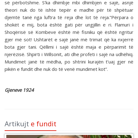
së përbotshme. S’ka dhimbje mbi dhimbjen e sajë, asnjë
theori nuk do të ishte tepër e madhe për të shpëtuar
djemtë tanë nga luftra të reja dhe lot të reja.”Përpara o
shokët e mij, bota është gati për ungjillin e ri. Flamuri i
Shoqërisë së Kombeve është më fisniku që është ngritur
gjer më sot! Ushtarët e sajë janë më trimat që ka nxjerrë
bota gjer tani. Qëllimi i sajë është maja e përparimit të
njerëzisë. Shpirti i Willsonit, ati dhe profeti i sajë na udhëhiq.
Mundimet janë të mëdha, po shtrini kurajën t’uaj gjer në
pikën e fundit dhe nuk do të venë mundimet kot”.
Gjeneve 1924
Artikujt
e fundit