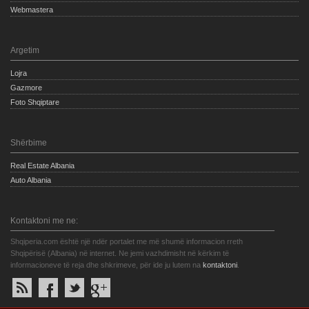
Webmastera
Argetim
Lojra
Gazmore
Foto Shqiptare
Shërbime
Real Estate Albania
Auto Albania
Kontaktoni me ne:
Shqiperia.com është një ndër portalet me më shumë informacion rreth
Shqipërisë (Albania) në internet. Ne jemi vazhdimisht në kërkim të
informacioneve të reja dhe shkrimeve, për ide ju lutem na
kontaktoni
.