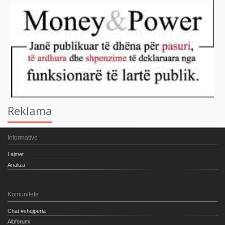
Reklama
Informative
Lajmet
Analiza
Komunitete
Chat #shqiperia
Albforumi