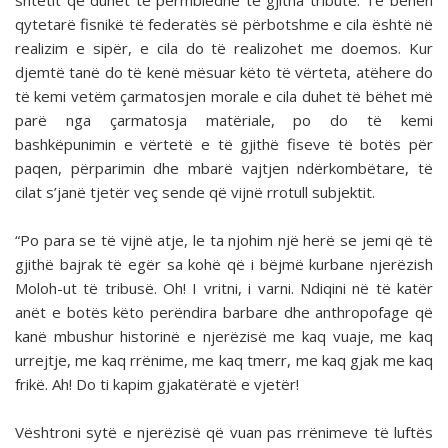
shtetit që duhet të përmbledhë të gjitha tributë. Të bëhen
qytetarë fisnikë të federatës së përbotshme e cila është në
realizim e sipër, e cila do të realizohet me doemos. Kur
djemtë tanë do të kenë mësuar këto të vërteta, atëhere do
të kemi vetëm çarmatosjen morale e cila duhet të bëhet më
parë nga çarmatosja matëriale, po do të kemi
bashkëpunimin e vërtetë e të gjithë fiseve të botës për
paqen, përparimin dhe mbarë vajtjen ndërkombëtare, të
cilat s’janë tjetër veç sende që vijnë rrotull subjektit.
“Po para se të vijnë atje, le ta njohim një herë se jemi që të
gjithë bajrak të egër sa kohë që i bëjmë kurbane njerëzish
Moloh-ut të tribusë. Oh! I vritni, i varni. Ndiqini në të katër
anët e botës këto perëndira barbare dhe anthropofage që
kanë mbushur historinë e njerëzisë me kaq vuaje, me kaq
urrejtje, me kaq rrënime, me kaq tmerr, me kaq gjak me kaq
frikë. Ah! Do ti kapim gjakatëratë e vjetër!
Vështroni sytë e njerëzisë që vuan pas rrënimeve të luftës