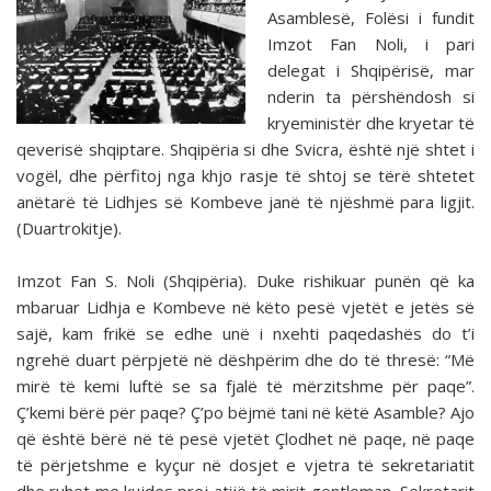
Asamblesë, Folësi i fundit
Imzot Fan Noli, i pari
delegat i Shqipërisë, mar
nderin ta përshëndosh si
kryeministër dhe kryetar të
qeverisë shqiptare. Shqipëria si dhe Svicra, është një shtet i
vogël, dhe përfitoj nga khjo rasje të shtoj se tërë shtetet
anëtarë të Lidhjes së Kombeve janë të njëshmë para ligjit.
(Duartrokitje).
Imzot Fan S. Noli (Shqipëria). Duke rishikuar punën që ka
mbaruar Lidhja e Kombeve në këto pesë vjetët e jetës së
sajë, kam frikë se edhe unë i nxehti paqedashës do t’i
ngrehë duart përpjetë në dëshpërim dhe do të thresë: “Më
mirë të kemi luftë se sa fjalë të mërzitshme për paqe”.
Ç’kemi bërë për paqe? Ç’po bëjmë tani në këtë Asamble? Ajo
që është bërë në të pesë vjetët Çlodhet në paqe, në paqe
të përjetshme e kyçur në dosjet e vjetra të sekretariatit