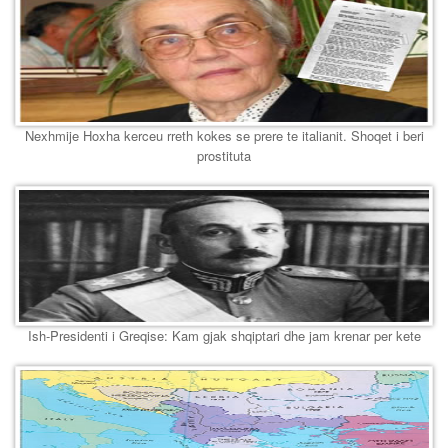
Nexhmije Hoxha kerceu rreth kokes se prere te italianit. Shoqet i beri
prostituta
Ish-Presidenti i Greqise: Kam gjak shqiptari dhe jam krenar per kete