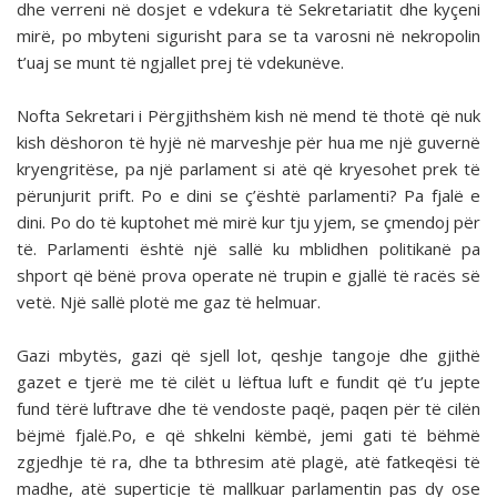
dhe verreni në dosjet e vdekura të Sekretariatit dhe kyçeni
mirë, po mbyteni sigurisht para se ta varosni në nekropolin
t’uaj se munt të ngjallet prej të vdekunëve.
Nofta Sekretari i Përgjithshëm kish në mend të thotë që nuk
kish dëshoron të hyjë në marveshje për hua me një guvernë
kryengritëse, pa një parlament si atë që kryesohet prek të
përunjurit prift. Po e dini se ç’është parlamenti? Pa fjalë e
dini. Po do të kuptohet më mirë kur tju yjem, se çmendoj për
të. Parlamenti është një sallë ku mblidhen politikanë pa
shport që bënë prova operate në trupin e gjallë të racës së
vetë. Një sallë plotë me gaz të helmuar.
Gazi mbytës, gazi që sjell lot, qeshje tangoje dhe gjithë
gazet e tjerë me të cilët u lëftua luft e fundit që t’u jepte
fund tërë luftrave dhe të vendoste paqë, paqen për të cilën
bëjmë fjalë.Po, e që shkelni këmbë, jemi gati të bëhmë
zgjedhje të ra, dhe ta bthresim atë plagë, atë fatkeqësi të
madhe, atë superticje të mallkuar parlamentin pas dy ose