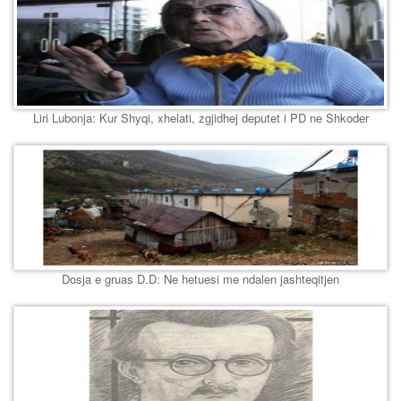
Liri Lubonja: Kur Shyqi, xhelati, zgjidhej deputet i PD ne Shkoder
Dosja e gruas D.D: Ne hetuesi me ndalen jashteqitjen