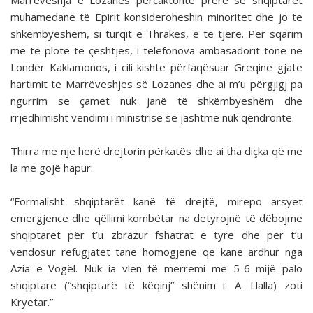
Marrëveshja e Lozanës përcaktonte prerë se shqiptarët
muhamedanë të Epirit konsideroheshin minoritet dhe jo të
shkëmbyeshëm, si turqit e Thrakës, e të tjerë. Për sqarim
më të plotë të çështjes, i telefonova ambasadorit tonë në
Londër Kaklamonos, i cili kishte përfaqësuar Greqinë gjatë
hartimit të Marrëveshjes së Lozanës dhe ai m’u përgjigj pa
ngurrim se çamët nuk janë të shkëmbyeshëm dhe
rrjedhimisht vendimi i ministrisë së jashtme nuk qëndronte.
Thirra me një herë drejtorin përkatës dhe ai tha diçka që më
la me gojë hapur:
“Formalisht shqiptarët kanë të drejtë, mirëpo arsyet
emergjence dhe qëllimi kombëtar na detyrojnë të dëbojmë
shqiptarët për t’u zbrazur fshatrat e tyre dhe për t’u
vendosur refugjatët tanë homogjenë që kanë ardhur nga
Azia e Vogël. Nuk ia vlen të merremi me 5-6 mijë palo
shqiptarë (“shqiptarë të këqinj” shënim i. A. Llalla) zoti
Kryetar.”