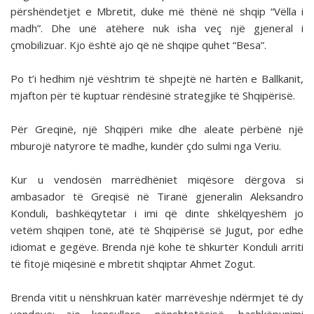
përshëndetjet e Mbretit, duke më thënë në shqip “Vëlla i
madh”. Dhe unë atëhere nuk isha veç një gjeneral i
çmobilizuar. Kjo është ajo që në shqipe quhet “Besa”.
Po t’i hedhim një vështrim të shpejtë në hartën e Ballkanit,
mjafton për të kuptuar rëndësinë strategjike të Shqipërisë.
Për Greqinë, një Shqipëri mike dhe aleate përbënë një
mburojë natyrore të madhe, kundër çdo sulmi nga Veriu.
Kur u vendosën marrëdhëniet miqësore dërgova si
ambasador të Greqisë në Tiranë gjeneralin Aleksandro
Konduli, bashkëqytetar i imi që dinte shkëlqyeshëm jo
vetëm shqipen tonë, atë të Shqipërisë së Jugut, por edhe
idiomat e gegëve. Brenda një kohe të shkurtër Konduli arriti
të fitojë miqësinë e mbretit shqiptar Ahmet Zogut.
Brenda vitit u nënshkruan katër marrëveshje ndërmjet të dy