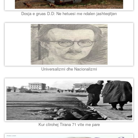
Dosja e gruas D.D: Ne hetuesi me ndalen jashteqitjen
Universalizmi dhe Nacionalizmi
Kur clirohej Tirana 71 vite me pare