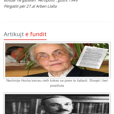
Botuar në gazetën “Akropolis”, gusht 1949
Përgatiti për 27.al Arben Llalla
Artikujt
e fundit
Nexhmije Hoxha kerceu rreth kokes se prere te italianit. Shoqet i beri
prostituta