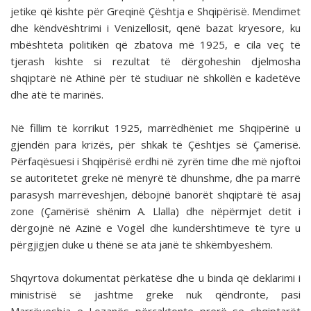
jetike që kishte për Greqinë Çështja e Shqipërisë. Mendimet
dhe këndvështrimi i Venizellosit, qenë bazat kryesore, ku
mbështeta politikën që zbatova më 1925, e cila veç të
tjerash kishte si rezultat të dërgoheshin djelmosha
shqiptarë në Athinë për të studiuar në shkollën e kadetëve
dhe atë të marinës.
Në fillim të korrikut 1925, marrëdhëniet me Shqipërinë u
gjendën para krizës, për shkak të Çështjes së Çamërisë.
Përfaqësuesi i Shqipërisë erdhi në zyrën time dhe më njoftoi
se autoritetet greke në mënyrë të dhunshme, dhe pa marrë
parasysh marrëveshjen, dëbojnë banorët shqiptarë të asaj
zone (Çamërisë shënim A. Llalla) dhe nëpërmjet detit i
dërgojnë në Azinë e Vogël dhe kundërshtimeve të tyre u
përgjigjen duke u thënë se ata janë të shkëmbyeshëm.
Shqyrtova dokumentat përkatëse dhe u binda që deklarimi i
ministrisë së jashtme greke nuk qëndronte, pasi