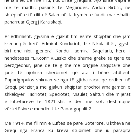
nëna ime, që më rriti, nuk dinte greqisht. Ajo ishte vajza e
më të madhit pasanik të Megaridës, Andon Birbilit, në
shtëpinë e të cilit në Salaminë, la frymën e fundit mareshalli i
paharruar Gjergj Karaiskaqi.
Rrjedhimisht, gjysma e gjakut tim është shqiptar dhe jam
krenar për këtë. Admiral Kundurioti, tre Nikolaidhët, gjyshi
biri dhe nipi, gjeneral Konduli, admiral Saqellariu, heroi i
nëndetëses “L.Kconi” V.Lasko dhe shumë grekë të tjerë të
përzgjedhur, janë që të gjithë me origjinë shqiptare dhe
janë të njohura shërbimet që ata i bënë atdheut.
Paparigopulos shkruan se nga të gjitha racat që erdhën në
Greqi, përzierja me gjakun shqiptar prodhoi amalgamën e
shkëlqyer. Hidriotët, Speciotët, Miaulët, Sahturi dhe mijërat
e luftëtarëve të 1821-shit e deri më sot, dëshmojnë
vërtetësinë e mendimit të Paparigopulit.2
Më 1914, me fillimin e Luftës se parë Botërore, u ktheva në
Greqi nga Franca ku kreva studimet dhe iu paraqita