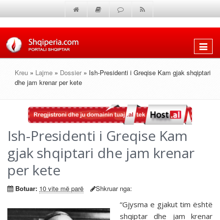
Shfaq
menun
Kreu
»
Lajme
»
Dossier
» Ish-Presidenti i Greqise Kam gjak shqiptari
dhe jam krenar per kete
Ish-Presidenti i Greqise Kam
gjak shqiptari dhe jam krenar
per kete
Botuar:
10 vite më parë
Shkruar nga:
“Gjysma e gjakut tim është
shqiptar dhe jam krenar