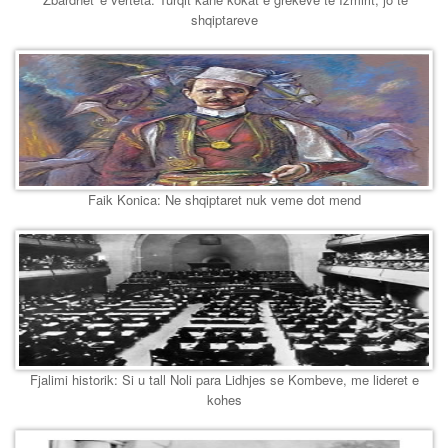
shqiptareve
Faik Konica: Ne shqiptaret nuk veme dot mend
Fjalimi historik: Si u tall Noli para Lidhjes se Kombeve, me lideret e
kohes