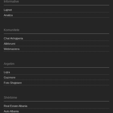
Informative
Lajmet
Analiza
Komunitete
Chat #shqiperia
Albforumi
Webmastera
Argetim
Lojra
Gazmore
Foto Shqiptare
Shërbime
Real Estate Albania
Auto Albania