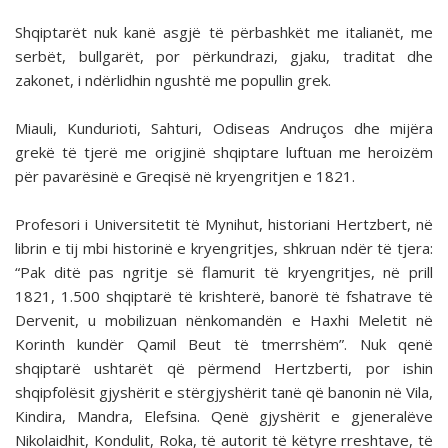
Shqiptarët nuk kanë asgjë të përbashkët me italianët, me
serbët, bullgarët, por përkundrazi, gjaku, traditat dhe
zakonet, i ndërlidhin ngushtë me popullin grek.
Miauli, Kundurioti, Sahturi, Odiseas Andruços dhe mijëra
grekë të tjerë me origjinë shqiptare luftuan me heroizëm
për pavarësinë e Greqisë në kryengritjen e 1821.
Profesori i Universitetit të Mynihut, historiani Hertzbert, në
librin e tij mbi historinë e kryengritjes, shkruan ndër të tjera:
“Pak ditë pas ngritje së flamurit të kryengritjes, në prill
1821, 1.500 shqiptarë të krishterë, banorë të fshatrave të
Dervenit, u mobilizuan nënkomandën e Haxhi Meletit në
Korinth kundër Qamil Beut të tmerrshëm”. Nuk qenë
shqiptarë ushtarët që përmend Hertzberti, por ishin
shqipfolësit gjyshërit e stërgjyshërit tanë që banonin në Vila,
Kindira, Mandra, Elefsina. Qenë gjyshërit e gjeneralëve
Nikolaidhit, Kondulit, Roka, të autorit të këtyre rreshtave, të