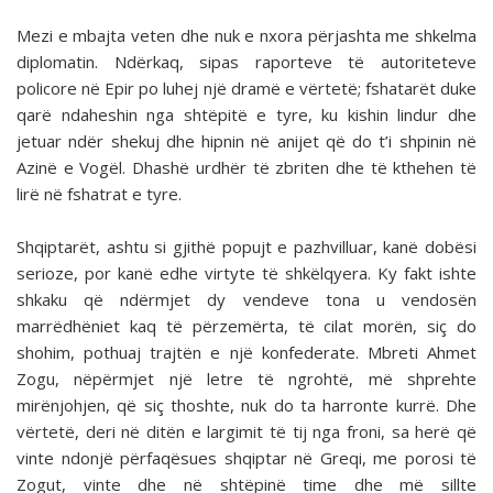
Mezi e mbajta veten dhe nuk e nxora përjashta me shkelma
diplomatin. Ndërkaq, sipas raporteve të autoriteteve
policore në Epir po luhej një dramë e vërtetë; fshatarët duke
qarë ndaheshin nga shtëpitë e tyre, ku kishin lindur dhe
jetuar ndër shekuj dhe hipnin në anijet që do t’i shpinin në
Azinë e Vogël. Dhashë urdhër të zbriten dhe të kthehen të
lirë në fshatrat e tyre.
Shqiptarët, ashtu si gjithë popujt e pazhvilluar, kanë dobësi
serioze, por kanë edhe virtyte të shkëlqyera. Ky fakt ishte
shkaku që ndërmjet dy vendeve tona u vendosën
marrëdhëniet kaq të përzemërta, të cilat morën, siç do
shohim, pothuaj trajtën e një konfederate. Mbreti Ahmet
Zogu, nëpërmjet një letre të ngrohtë, më shprehte
mirënjohjen, që siç thoshte, nuk do ta harronte kurrë. Dhe
vërtetë, deri në ditën e largimit të tij nga froni, sa herë që
vinte ndonjë përfaqësues shqiptar në Greqi, me porosi të
Zogut, vinte dhe në shtëpinë time dhe më sillte