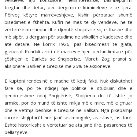
vendeve; ajo konsullore, nënshtetësisë, bashkëpunimi
tregtar dhe detar, për dërgimin e kriminelëve e të tjera.
Përveç këtyre marrëveshjeve, kishin përparuar shumë
bisedimet e fshehta. Kufiri në mes të dy vendeve, në të
vërtetë ishte hequr dhe djemtë shqiptarë siç e thashë dhe
më sipër, u dërguan për studime në shkollën e kadetëve dhe
atë detare. Në korrik 1926, pas bisedimesh të gjata,
gjenerali Konduli arriti në marrëveshjen përfundimtare për
çështjen e Bankës së Shqipërisë, Mbreti Zog pranoi si
aksionere Bankën e Greqisë me 25% të aksioneve.
E kuptoni rëndësinë e madhe të këtij fakti. Nuk diskutohet
fare se, po të ndiqej një politikë e studiuar dhe e
qëndrueshme ndaj Shqipërisë, Shqipëria do të ishte jo
armike, por do mund të ishte mikja më e mirë, më e çmuar
dhe e vetmja besnike e Greqisë në Ballkan. Nga pikëpamja
racore shqiptarët nuk janë as mongolë, as sllavë, as turq.
Është historikisht e vërtetuar se ata janë ilirë, pasardhës të
pellazgëve.