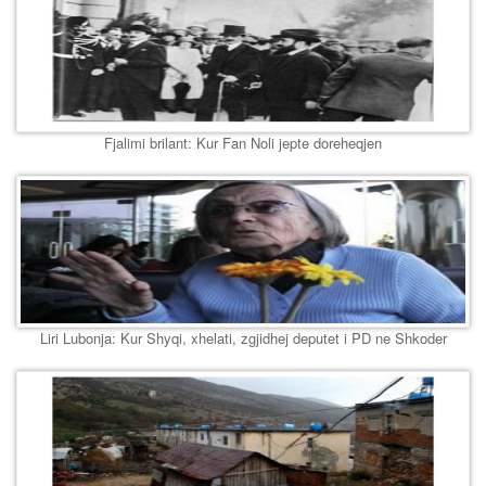
Fjalimi brilant: Kur Fan Noli jepte doreheqjen
Liri Lubonja: Kur Shyqi, xhelati, zgjidhej deputet i PD ne Shkoder