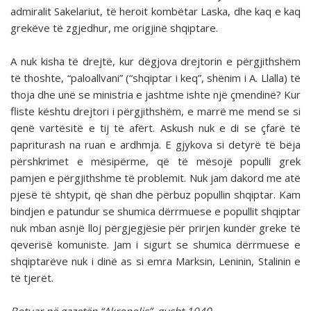
admiralit Sakelariut, të heroit kombëtar Laska, dhe kaq e kaq
grekëve të zgjedhur, me origjinë shqiptare.
A nuk kisha të drejtë, kur dëgjova drejtorin e përgjithshëm
të thoshte, “paloallvani” (“shqiptar i keq”, shënim i A. Llalla) të
thoja dhe unë se ministria e jashtme ishte një çmendinë? Kur
fliste kështu drejtori i përgjithshëm, e marrë me mend se si
qenë vartësitë e tij të afërt. Askush nuk e di se çfarë të
papriturash na ruan e ardhmja. E gjykova si detyrë të bëja
përshkrimet e mësipërme, që të mësojë populli grek
pamjen e përgjithshme të problemit. Nuk jam dakord me atë
pjesë të shtypit, që shan dhe përbuz popullin shqiptar. Kam
bindjen e patundur se shumica dërrmuese e popullit shqiptar
nuk mban asnjë lloj përgjegjësie për prirjen kundër greke të
qeverisë komuniste. Jam i sigurt se shumica dërrmuese e
shqiptarëve nuk i dinë as si emra Marksin, Leninin, Stalinin e
të tjerët.