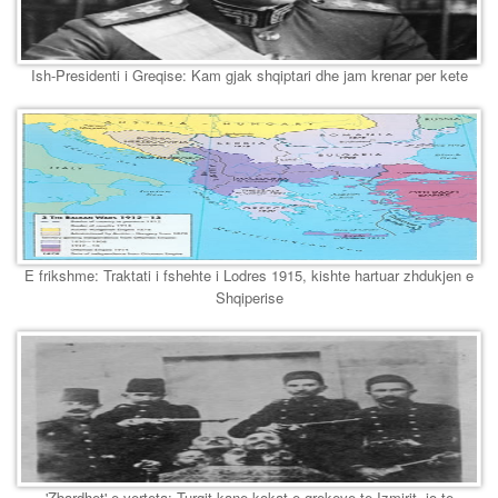
Ish-Presidenti i Greqise: Kam gjak shqiptari dhe jam krenar per kete
E frikshme: Traktati i fshehte i Lodres 1915, kishte hartuar zhdukjen e
Shqiperise
'Zbardhet' e verteta: Turqit kane kokat e grekeve te Izmirit, jo te