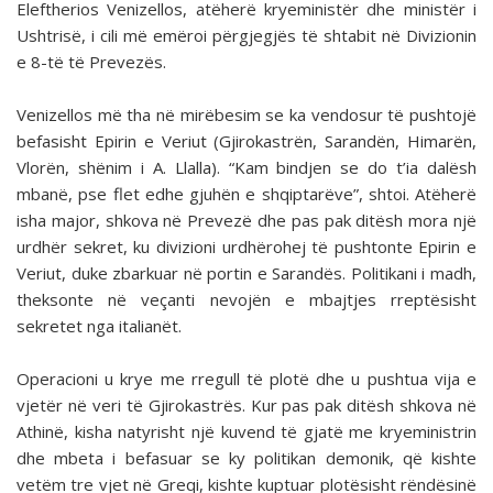
Eleftherios Venizellos, atëherë kryeministër dhe ministër i
Ushtrisë, i cili më emëroi përgjegjës të shtabit në Divizionin
e 8-të të Prevezës.
Venizellos më tha në mirëbesim se ka vendosur të pushtojë
befasisht Epirin e Veriut (Gjirokastrën, Sarandën, Himarën,
Vlorën, shënim i A. Llalla). “Kam bindjen se do t’ia dalësh
mbanë, pse flet edhe gjuhën e shqiptarëve”, shtoi. Atëherë
isha major, shkova në Prevezë dhe pas pak ditësh mora një
urdhër sekret, ku divizioni urdhërohej të pushtonte Epirin e
Veriut, duke zbarkuar në portin e Sarandës. Politikani i madh,
theksonte në veçanti nevojën e mbajtjes rreptësisht
sekretet nga italianët.
Operacioni u krye me rregull të plotë dhe u pushtua vija e
vjetër në veri të Gjirokastrës. Kur pas pak ditësh shkova në
Athinë, kisha natyrisht një kuvend të gjatë me kryeministrin
dhe mbeta i befasuar se ky politikan demonik, që kishte
vetëm tre vjet në Greqi, kishte kuptuar plotësisht rëndësinë