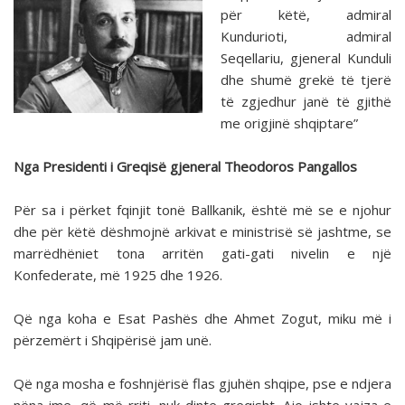
për këtë, admiral
Kundurioti, admiral
Seqellariu, gjeneral Kunduli
dhe shumë grekë të tjerë
të zgjedhur janë të gjithë
me origjinë shqiptare”
Nga Presidenti i Greqisë gjeneral Theodoros Pangallos
Për sa i përket fqinjit tonë Ballkanik, është më se e njohur
dhe për këtë dëshmojnë arkivat e ministrisë së jashtme, se
marrëdhëniet tona arritën gati-gati nivelin e një
Konfederate, më 1925 dhe 1926.
Që nga koha e Esat Pashës dhe Ahmet Zogut, miku më i
përzemërt i Shqipërisë jam unë.
Që nga mosha e foshnjërisë flas gjuhën shqipe, pse e ndjera