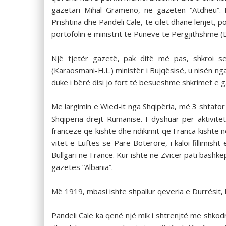
gazetari Mihal Grameno, në gazetën “Atdheu”. 
Prishtina dhe Pandeli Cale, të cilët dhanë lënjët, 
portofolin e ministrit të Punëve të Përgjithshme (Bo
Një tjetër gazetë, pak ditë më pas, shkroi s
(Karaosmani-H.L.) ministër i Bujqësisë, u nisën nga 
duke i bërë disi jo fort të besueshme shkrimet e 
Me largimin e Wied-it nga Shqipëria, më 3 shtator
Shqipëria drejt Rumanisë. I dyshuar për aktivite
francezë që kishte dhe ndikimit që Franca kishte në
vitet e Luftës së Parë Botërore, i kaloi fillimish
Bullgari në Francë. Kur ishte në Zvicër pati bashkë
gazetës “Albania”.
Më 1919, mbasi ishte shpallur qeveria e Durrësit, 
Pandeli Cale ka qenë një mik i shtrenjtë me shkod