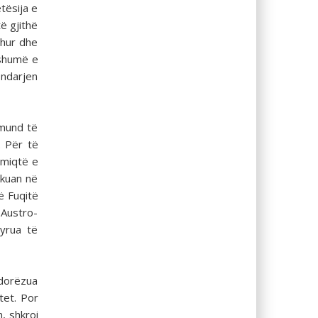
tësija e
ë gjithë
dhur dhe
 shumë e
 ndarjen
 mund të
. Për të
 miqtë e
hkuan në
ë Fuqitë
 Austro-
tyrua të
 dorëzua
tet. Por
, shkroi