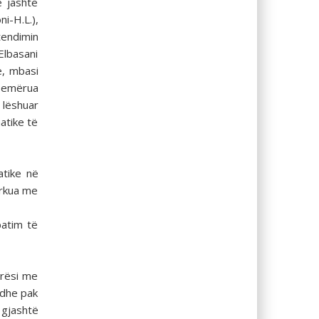
e jashtë
i-H.L.),
tendimin
Elbasani
ë, mbasi
u emërua
 lëshuar
atike të
atike në
garkua me
batim të
rrësi me
 edhe pak
 gjashtë