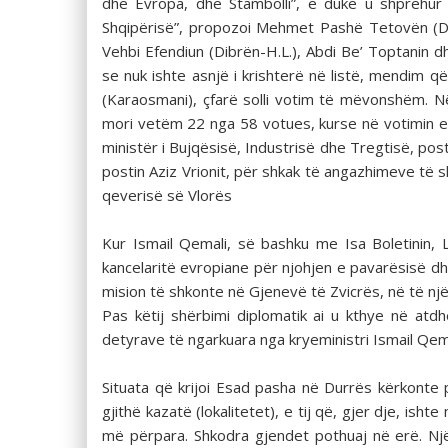
dhe Evropa, dhe Stambolli”, e duke u shprehur 
Shqipërisë”, propozoi Mehmet Pashë Tetovën (Dëra
Vehbi Efendiun (Dibrën-H.L.), Abdi Be’ Toptanin 
se nuk ishte asnjë i krishterë në listë, mendim 
(Karaosmani), çfarë solli votim të mëvonshëm. Në
mori vetëm 22 nga 58 votues, kurse në votimin e 
ministër i Bujqësisë, Industrisë dhe Tregtisë, post
postin Aziz Vrionit, për shkak të angazhimeve të 
qeverisë së Vlorës
Kur Ismail Qemali, së bashku me Isa Boletinin,
kancelaritë evropiane për njohjen e pavarësisë dhe 
mision të shkonte në Gjenevë të Zvicrës, në të nj
Pas këtij shërbimi diplomatik ai u kthye në at
detyrave të ngarkuara nga kryeministri Ismail Qem
Situata që krijoi Esad pasha në Durrës kërkonte 
gjithë kazatë (lokalitetet), e tij që, gjer dje, ish
më përpara. Shkodra gjendet pothuaj në erë. Nj