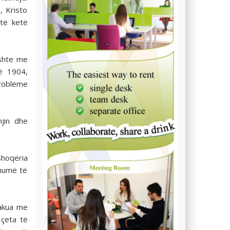
, Kristo
 të ketë
ishte me
Më 1904,
robleme
jin dhe
shoqëria
shumë të
takua me
 çeta të