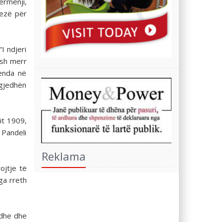
ërmenji,
Zezë për
I ndjeri
ësh merr
renda në
 zgjedhën
it 1909,
 Pandeli
Reklama
ojtje të
ga rreth
odhe dhe