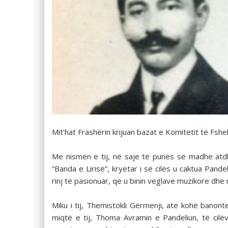
Mit’hat Frashërin krijuan bazat e Komitetit të Fshe
Me nismën e tij, në saje të punës së madhe atdh
“Banda e Lirisë”, kryetar i së cilës u caktua Pand
rinj të pasionuar, që u binin veglave muzikore dhe 
Miku i tij, Themistokli Gërmenji, atë kohë banont
miqtë e tij, Thoma Avramin e Pandeliun, të cilë