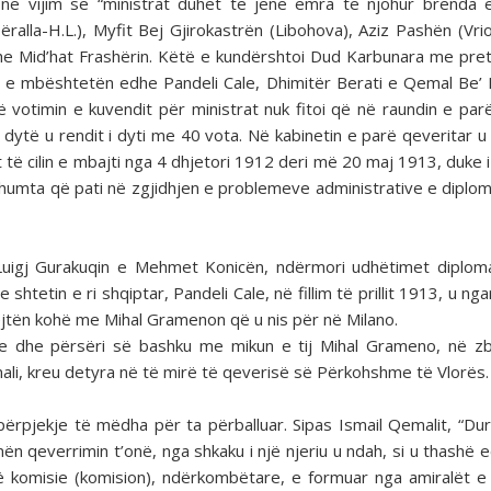
në vijim se “ministrat duhet të jenë emra të njohur brenda 
lla-H.L.), Myfit Bej Gjirokastrën (Libohova), Aziz Pashën (Vrion
dhe Mid’hat Frashërin. Këtë e kundërshtoi Dud Karbunara me pre
që e mbështetën edhe Pandeli Cale, Dhimitër Berati e Qemal Be’ 
 votimin e kuvendit për ministrat nuk fitoi që në raundin e par
dytë u rendit i dyti me 40 vota. Në kabinetin e parë qeveritar 
 të cilin e mbajti nga 4 dhjetori 1912 deri më 20 maj 1913, duke i
shumta që pati në zgjidhjen e problemeve administrative e diplom
 Luigj Gurakuqin e Mehmet Konicën, ndërmori udhëtimet diplom
shtetin e ri shqiptar, Pandeli Cale, në fillim të prillit 1913, u n
ëjtën kohë me Mihal Gramenon që u nis për në Milano.
dhe dhe përsëri së bashku me mikun e tij Mihal Grameno, në z
ali, kreu detyra në të mirë të qeverisë së Përkohshme të Vlorës.
përpjekje të mëdha për ta përballuar. Sipas Ismail Qemalit, “Du
te nën qeverrimin t’onë, nga shkaku i një njeriu u ndah, si u thashë
ë komisie (komision), ndërkombëtare, e formuar nga amiralët e