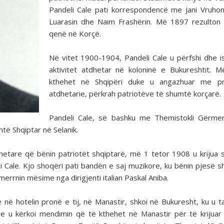
Pandeli Cale pati korrespondencë me Jani Vruhon
Luarasin dhe Naim Frashërin. Më 1897 rezulton
qenë në Korçë.
Në vitet 1900-1904, Pandeli Cale u përfshi dhe 
aktivitet atdhetar në koloninë e Bukureshtit. 
kthehet në Shqipëri duke u angazhuar me p
atdhetarie, përkrah patriotëve të shumtë korçarë.
Pandeli Cale, së bashku me Themistokli Gërmen
htë Shqiptar në Selanik.
etare që bënin patriotët shqiptarë, më 1 tetor 1908 u krijua 
eli Cale. Kjo shoqëri pati bandën e saj muzikore, ku bënin pjesë 
merrnin mësime nga dirigjenti italian Paskal Aniba.
e në hotelin pronë e tij, në Manastir, shkoi në Bukuresht, ku u 
ve u kërkoi mendimin që të kthehet në Manastir për të krijuar