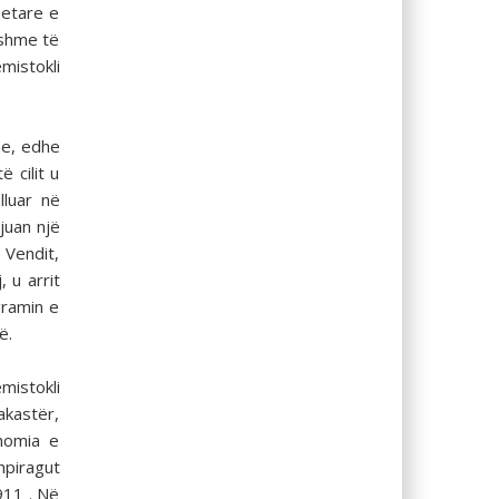
hetare e
hshme të
mistokli
he, edhe
 cilit u
lluar në
ijuan një
 Vendit,
 u arrit
gramin e
ë.
mistokli
akastër,
nomia e
hpiragut
911 . Në