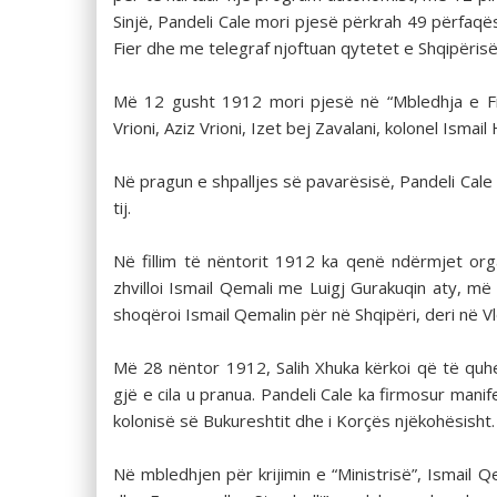
Sinjë, Pandeli Cale mori pjesë përkrah 49 përfaqë
Fier dhe me telegraf njoftuan qytetet e Shqipëris
Më 12 gusht 1912 mori pjesë në “Mbledhja e Fie
Vrioni, Aziz Vrioni, Izet bej Zavalani, kolonel Isma
Në pragun e shpalljes së pavarësisë, Pandeli Cale 
tij.
Në fillim të nëntorit 1912 ka qenë ndërmjet or
zhvilloi Ismail Qemali me Luigj Gurakuqin aty, më
shoqëroi Ismail Qemalin për në Shqipëri, deri në Vl
Më 28 nëntor 1912, Salih Xhuka kërkoi që të quhen
gjë e cila u pranua. Pandeli Cale ka firmosur manif
kolonisë së Bukureshtit dhe i Korçës njëkohësisht.
Në mbledhjen për krijimin e “Ministrisë”, Ismail Q