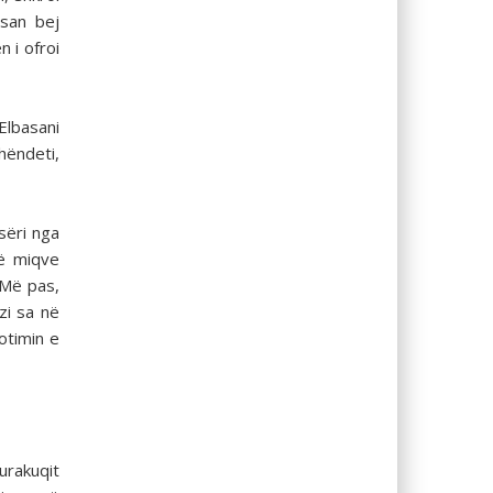
asan bej
n i ofroi
lbasani
shëndeti,
sëri nga
së miqve
 Më pas,
zi sa në
otimin e
urakuqit