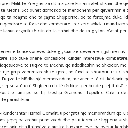
prej Malit të Zi e gjer sa dit ma parë kur amiralët shkuan dhe qe
ive të Mëdha. Sot duhet domosdo të mendohemi për qeverrimin e t
 që ta ndajmë dhe ta çajmë Shqipërinë, po ta forcojmë duke li
erri qendrore të fortë dhe kombëtare. Për këtë shkak u munduam
nun organik të cilin do ta shihni dhe do ta gjykoni n’asht për
dhënien e koncesioneve, duke gjykuar se qeveria e ligjshme nuk
azare apo duke dhënë koncesione kundër interesave kombëtare
ërfaqësuesve të Fuqive të Mëdha, që ndodheshin në Shkodër, me
e e një grup veprimtarësh të tjerë, në fund të shtatorit 1913, s
e Fuqive të Mëdha një memorandum, me anën e të cilit kërkonin q
ë, sepse atëherë Shqipëria do të tërhiqej për hunde prej Italisë e
sit e familjes së tij, treshja Grameno, Topulli e Cale u de
te parashikuar.
pi kundërshtar i Ismail Qemalit, u përgatit një memorandum që iu
s jepej pa ardhur princ Wiedi dhe pa u formuar Shqipëria si sh
ncesionin disa italianëve e austro-hungarezëve, pa pyetur kombin