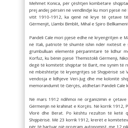
Mehmet Konica, për çështjen kombëtare shqiptar
prej andej përsëri në vendlindje ku mori pjesë në 
vitit 1910-1912, ka qenë në krye të çetave të l
Gërmenjit, Llambi Bimblit, Mihal e Spiro Bellkamenit
Pandeli Cale mori pjesë edhe në kryengritjen e 
në Itali, patriotë të shumtë ishin ndër nxitësit e 
grumbulluan elementë përparimtarë të lidhur m
Korfuz, ku bënin pjesë Themistokli Gërmenji, Nikollë
degë të komitetit shqiptar të Barit, me synim të r
në mbështetje të kryengritjes së Shqipërisë së Ve
vendosja e lidhjeve Veri-Jug dhe me kolonitë shq
memorandumit të Gërçës, atdhetari Pandeli Cale k
Në mars 1912 ndihmoi në organizimin e çetave 
Gërmenjin në krahinat e Korçës. Në korrik 1912, P
Vlorë dhe Berat. Po kështu rezulton të ketë 
Shqipërisë. Më 23 korrik 1912, krerët e komitetev
për të hartuar një program autonomist, me 12 pik