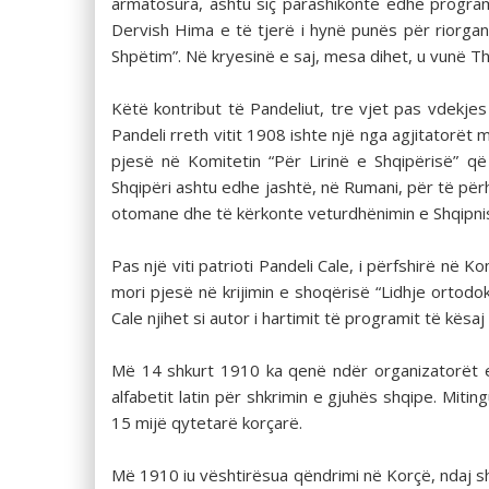
armatosura, ashtu siç parashikonte edhe program
Dervish Hima e të tjerë i hynë punës për riorgan
Shpëtim”. Në kryesinë e saj, mesa dihet, u vunë Them
Këtë kontribut të Pandeliut, tre vjet pas vdekjes s
Pandeli rreth vitit 1908 ishte një nga agjitatorë
pjesë në Komitetin “Për Lirinë e Shqipërisë” q
Shqipëri ashtu edhe jashtë, në Rumani, për të përha
otomane dhe të kërkonte veturdhënimin e Shqipni
Pas një viti patrioti Pandeli Cale, i përfshirë në 
mori pjesë në krijimin e shoqërisë “Lidhje ortodo
Cale njihet si autor i hartimit të programit të kësaj
Më 14 shkurt 1910 ka qenë ndër organizatorët e 
alfabetit latin për shkrimin e gjuhës shqipe. Mitin
15 mijë qytetarë korçarë.
Më 1910 iu vështirësua qëndrimi në Korçë, ndaj s