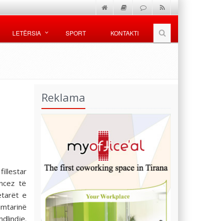
LETËRSIA
SPORT
KONTAKTI
Reklama
illestar
ncez të
etarët e
mtarinë
dlindje.