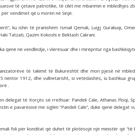
suesve të çetave patriotike, të cilët me mbarimin e mbledhjes zb
ë për vendimet që u morën në Sinjë.
rit”, ku ishin të pranishëm Ismail Qemali, Luigj Gurakuqi, Om
il Haki Tatzati, Qazim Kokoshi e Bektash Cakrani.
ka qenë në vendlindje, i vlerësuar dhe i mirëpritur nga bashkëqyt
ganizatorëve të takimit të Bukureshtit dhe mori pjesë në mble
 5 nëntor 1912, dhe vullnetarisht, si vetëdashës, iu bashkua gru
orë .
 delegat të Korçës së rrethuar: Pandeli Cale, Athanas Floqi, Spi
estin e pavarësisë me siglën “Pandeli Cale”, duke qenë delegat vul
emali foli për konditat që duhet të plotësojë një ministër që “të