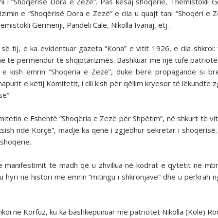
i i “Shoqërisë Dora e Zezë”. Pas kësaj shoqërie, Themistokli G
izimin e “Shoqërisë Dora e Zezë” e cila u quajt tani “Shoqëri e 
istokli Gërmenji, Pandeli Cale, Nikolla Ivanaj, etj .
ë tij, e ka evidentuar gazeta “Koha” e vitit 1926, e cila shkroi: “
t më të përmendur të shqiptarizmës. Bashkuar me një tufë patriot
ë e kish emrin “Shoqëria e Zezë”, duke bërë propagandë si b
purit e këtij Komitetit, i cili kish për qëllim kryesor të lëkundte
së”.
Komitetin e Fshehtë “Shoqëria e Zezë për Shpëtim”, në shkurt të vit
ksish ndë Korçë”, madje ka qenë i zgjedhur sekretar i shoqërisë.
 shoqërie.
manifestimit të madh që u zhvillua në kodrat e qytetit në mbr
gu hyri në histori me emrin “mitingu i shkronjave” dhe u përkrah n
hkoi në Korfuz, ku ka bashkëpunuar me patriotët Nikolla (Kolë) R