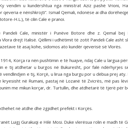
Ky vendim u kundërshtua nga ministrat Aziz pashë Vrioni, H
por qeveria e nënshkrojti”. Ismail Qemali, ndonëse ai dha dorëheqje
tore-H.L.), të cilin Cale e pranoi.
e Pandeli Cale, ministër i Punëve Botore dhe z. Qemal bej E
Vlora drejt Italisë. Qëllimi i udhëtimit të zotit Pandeli Cale asht 
gazetave të asaj kohe, sidomos ato kundër qeverisë së Vlorës.
 1914, Korça ra nën pushtimin e të huajve, ndaj Cale u largua për
tin e tij atdhetar u burgos në Bukuresht, por falë ndërhyrjes 
 vendlindjen e tij, Korçë, u lirua nga burgu por u dëbua prej aty.
t e kryesisht në Rumani, pastaj në Lozanë të Zvicrës, më pas lëvi
punim me mikun korçar, dr. Turtullin, dhe atdhetarë të tjerë për b
kthehet në atdhe dhe zgjidhet prefekt i Korçës.
ranët Luigj Gurakuqi e Hilë Mosi. Duke vlerësua rolin e madh të G