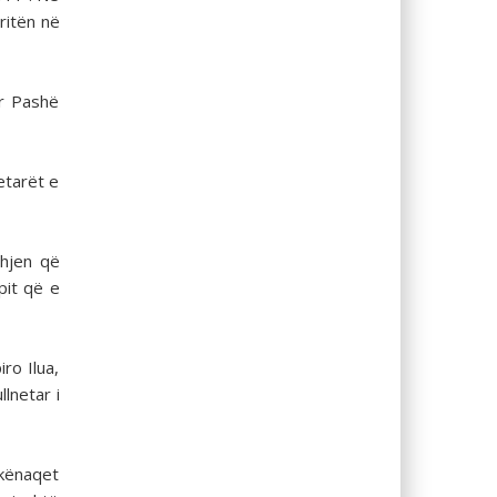
ritën në
er Pashë
etarët e
dhjen që
pit që e
ro Ilua,
lnetar i
 kënaqet