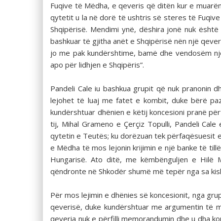
Fuqive të Mëdha, e qeveris që ditën kur e muarën 
qytetit u la në dorë të ushtris së steres të Fuq
Shqipërisë. Mendimi ynë, dëshira jonë nuk është
bashkuar të gjitha anët e Shqipërisë nën një qev
jo me pak kundërshtime, bamë dhe vendosëm një ka
apo për lidhjen e Shqipëris”.
Pandeli Cale iu bashkua grupit që nuk pranonin 
lejohet të luaj me fatet e kombit, duke bërë p
kundërshtuar dhënien e këtij koncesioni pranë p
tij, Mihal Grameno e Çerçiz Topulli, Pandeli Cal
qytetin e Teutës; ku dorëzuan tek përfaqësuesit 
e Mëdha të mos lejonin krijimin e një banke të till
Hungarisë. Ato ditë, me këmbënguljen e Hilë Mo
qëndronte në Shkodër shumë më tepër nga sa kish
Për mos lejimin e dhënies së koncesionit, nga gru
qeverisë, duke kundërshtuar me argumentin të mo
qeveria nuk e përfilli memorandumin dhe u dha ko