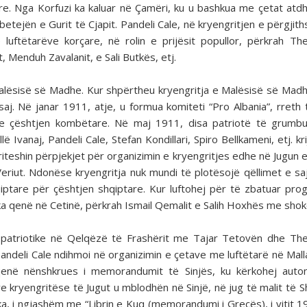
e. Nga Korfuzi ka kaluar në Çamëri, ku u bashkua me çetat atd
betejën e Gurit të Cjapit. Pandeli Cale, në kryengritjen e përgjit
uftëtarëve korçare, në rolin e prijësit popullor, përkrah The
, Menduh Zavalanit, e Sali Butkës, etj.
Malësisë së Madhe. Kur shpërtheu kryengritja e Malësisë së Mad
saj. Në janar 1911, atje, u formua komiteti “Pro Albania”, rreth të
e çështjen kombëtare. Në maj 1911, disa patriotë të grumbu
 Ivanaj, Pandeli Cale, Stefan Kondillari, Spiro Bellkameni, etj. kr
riteshin përpjekjet për organizimin e kryengritjes edhe në Jugun e
riut. Ndonëse kryengritja nuk mundi të plotësojë qëllimet e saj,
iptare për çështjen shqiptare. Kur luftohej për të zbatuar pro
a qenë në Cetinë, përkrah Ismail Qemalit e Salih Hoxhës me shok
patriotike në Qelqëzë të Frashërit me Tajar Tetovën dhe The
andeli Cale ndihmoi në organizimin e çetave me luftëtarë në Mall
qenë nënshkrues i memorandumit të Sinjës, ku kërkohej auto
e kryengritëse të Jugut u mblodhën në Sinjë, në jug të malit të S
a, i ngjashëm me “Librin e Kuq (memorandumi i Greçës), i vitit 1