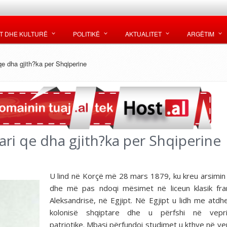
T DHE KULTURË
POLITIKË
AKTUALITET
ARGËTIM
 qe dha gjith?ka per Shqiperine
cari qe dha gjith?ka per Shqiperine
U lind në Korçë më 28 mars 1879, ku kreu arsimin f
dhe më pas ndoqi mësimet në liceun klasik fra
Aleksandrisë, në Egjipt. Në Egjipt u lidh me atdh
kolonisë shqiptare dhe u përfshi në vepri
patriotike. Mbasi përfundoi studimet u kthye në ven