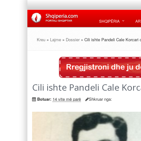
SHQIPËRIA
AR
Kreu
»
Lajme
»
Dossier
» Cili ishte Pandeli Cale Korcari
Cili ishte Pandeli Cale Kor
Botuar:
14 vite më parë
Shkruar nga: