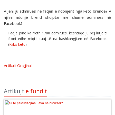
A jeni ju admirues në faqen e ndonjërit nga këto brende? A
njihni ndonjë brend shqiptar me shumë admirues në
Facebook?
Faqja jonë ka rreth 1700 admirues, kështuqë ju bëj lutje t’i
ftoni edhe miqtë tuaj të na bashkangjiten në Facebook.
(
Kliko këtu
)
Artikulli Origjinal
Artikujt
e fundit