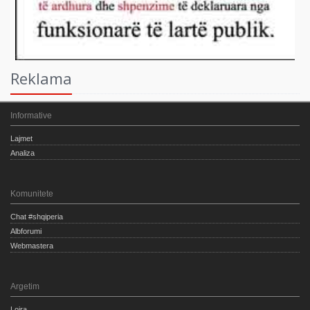
Reklama
Informative
Lajmet
Analiza
Komunitete
Chat #shqiperia
Albforumi
Webmastera
Argetim
Lojra