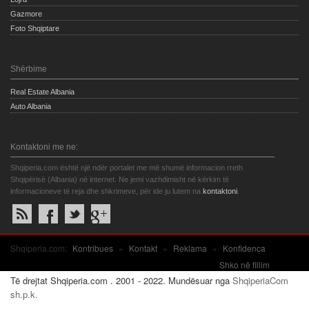
Gazmore
Foto Shqiptare
Shërbime
Real Estate Albania
Auto Albania
Kontaktoni me ne:
Shqiperia.com është një ndër portalet me më shumë informacion rreth
Shqipërisë (Albania) në internet. Ne jemi vazhdimisht në kërkim të
informacioneve të reja dhe shkrimeve, për ide ju lutem na
kontaktoni
.
Shqiperia.com:
Kontribues
»
Kontakt
»
Reklama
»
Konfidenca
Shko në fillim
Të drejtat Shqiperia.com . 2001 - 2022. Mundësuar nga
ShqiperiaCom
sh.p.k.