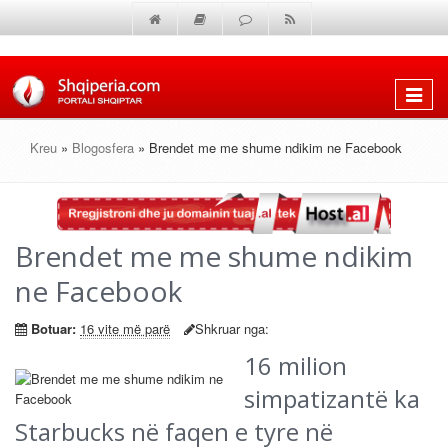
Shfaq
menun
Kreu
»
Blogosfera
» Brendet me me shume ndikim ne Facebook
Brendet me me shume ndikim
ne Facebook
Botuar:
16 vite më parë
Shkruar nga:
16
milion
simpatizantë ka
Starbucks në faqen e tyre në