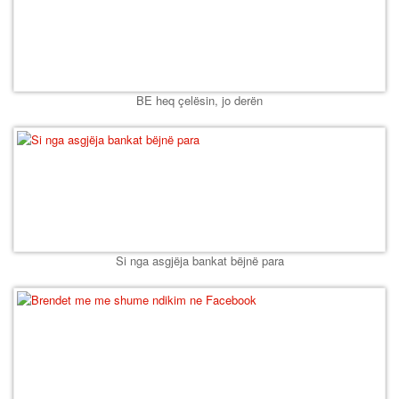
BE heq çelësin, jo derën
Si nga asgjëja bankat bëjnë para