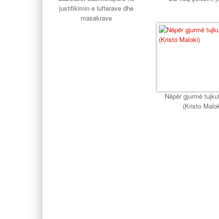
justifikimin e lufterave dhe
masakrave
Nëpër gjurmë tujkut
(Kristo Malok