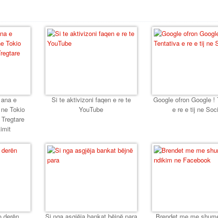
 ana e
Si te aktivizoni faqen e re te
Google ofron Google ! 
 ne Tokio
YouTube
e re e tij ne Soc
Tregtare
imit
o derën
Si nga asgjëja bankat bëjnë para
Brendet me me shume