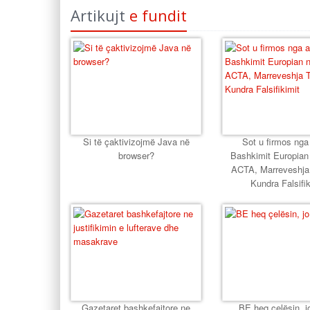
Artikujt
e fundit
Si të çaktivizojmë Java në
Sot u firmos nga
browser?
Bashkimit Europian
ACTA, Marreveshja 
Kundra Falsifik
Gazetaret bashkefajtore ne
BE heq çelësin, j