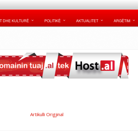
T DHE KULTURË
POLITIKË
AKTUALITET
ARGËTIM
Artikulli Origjinal