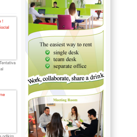
Tentativa
ial
 ndikim