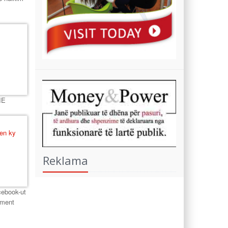
IE
Reklama
cebook-ut
ement