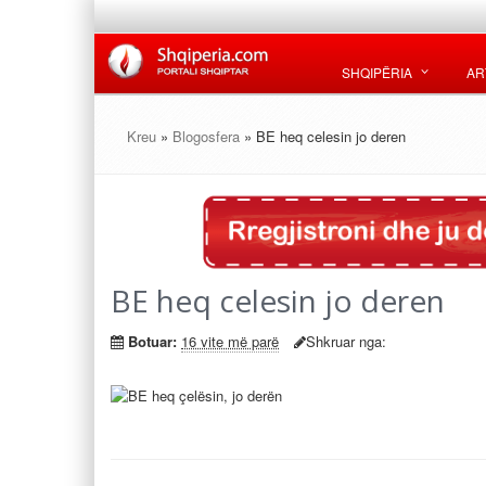
SHQIPËRIA
AR
Kreu
»
Blogosfera
» BE heq celesin jo deren
BE heq celesin jo deren
Botuar:
16 vite më parë
Shkruar nga: