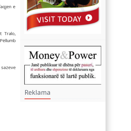
faqjen e
t Tralo,
 Pëllumb
ë sazeve
Reklama