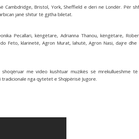
në Cambdridge, Bristol, York, Sheffield e deri ne Londër. Për sh
can janë shitur të gjitha biletat.
Donika Pecallari, këngëtare, Adrianna Thanou, këngëtare, Rober
ando Feto, klarinetë, Agron Murat, lahutë, Agron Nasi, dajre dhe
 të shoqëruar me video kushtuar muzikës së mrekullueshme t
 tradicionale nga qytetet e Shqipërisë Jugore.