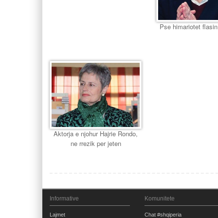
Pse himariotet flasin
Aktorja e njohur Hajrie Rondo,
ne rrezik per jeten
Informative
Komunitete
Lajmet
Chat #shqiperia