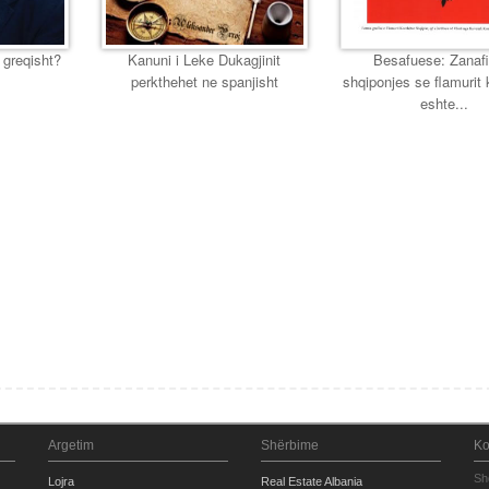
 greqisht?
Kanuni i Leke Dukagjinit
Besafuese: Zanafi
perkthehet ne spanjisht
shqiponjes se flamurit
eshte...
Argetim
Shërbime
Ko
Sh
Lojra
Real Estate Albania