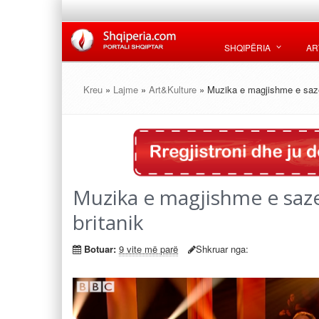
SHQIPËRIA
AR
Kreu
»
Lajme
»
Art&Kulture
» Muzika e magjishme e sazev
Muzika e magjishme e saze
britanik
Botuar:
9 vite më parë
Shkruar nga: