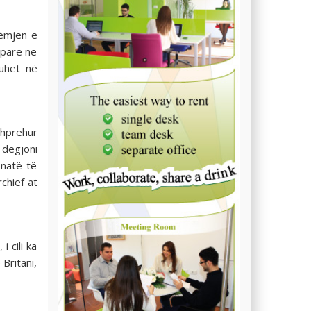
rëmjen e
 parë në
ruhet në
shprehur
dëgjoni
 natë të
chief at
i cili ka
Britani,