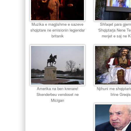
Muzika e magjishme e sazeve
Shfaqet para gjer
shqiptare ne emisionin legjendar
'Shqiptarja Nene T
britanik
rrenjet e saj ne 
Amerika na ben krenare!
Njihuni me shqiptari
Skenderbeu vendoset ne
lirine Greqi
Micigan