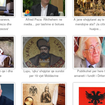
maneve,
Alfred Peza: Rikthehem ne
A jane shqiptaret aq te
ereza dhe
media... por tashme si botues
mendojne ata? Ja citi
Kosove'
huajve...
n qe i dha
Lupu, 'ujku' shqiptar qe sundoi
Publikohet per here 
se
per 19 vjet Moldavine
amaneti i fundit i Driter