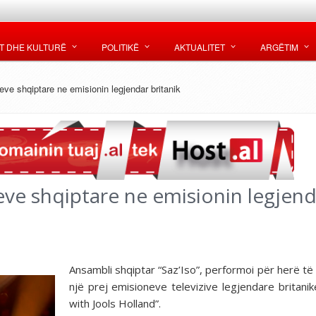
T DHE KULTURË
POLITIKË
AKTUALITET
ARGËTIM
e shqiptare ne emisionin legjendar britanik
ve shqiptare ne emisionin legjend
Ansambli shqiptar “Saz’Iso”, performoi për herë të
një prej emisioneve televizive legjendare britanik
with Jools Holland”.