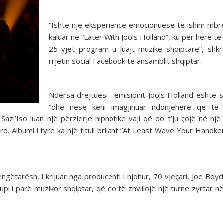
“Ishte një eksperiencë emocionuese të ishim mb
kaluar në “Later With Jools Holland”, ku për herë të
25 vjet program u luajt muzikë shqiptare”, shk
rrjetin social Facebook të ansamblit shqiptar.
Ndërsa drejtuesi i emisionit Jools Holland është 
“dhe nëse keni imagjinuar ndonjëherë që të 
Sazi’Iso luan një përzierje hipnotike vaji që do t’ju çojë në një
d. Albumi i tyre ka një titull brilant ”At Least Wave Your Handker
gëtarësh, i krijuar nga producenti i njohur, 70 vjeçari, Joe Boyd, 
i i parë muzikor shqiptar, që do të zhvillojë një turne zyrtar në 