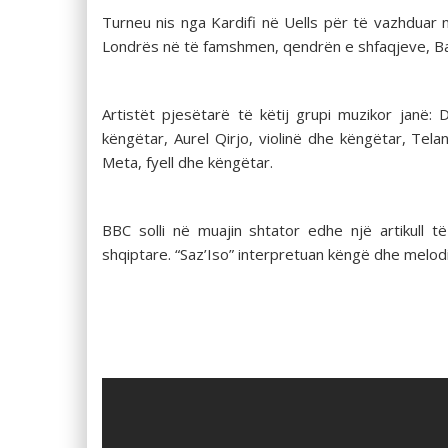
Turneu nis nga Kardifi në Uells për të vazhduar 
Londrës në të famshmen, qendrën e shfaqjeve, Barbi
Artistët pjesëtarë të këtij grupi muzikor janë: 
këngëtar, Aurel Qirjo, violinë dhe këngëtar, Tel
Meta, fyell dhe këngëtar.
BBC solli në muajin shtator edhe një artikull
shqiptare. “Saz’Iso” interpretuan këngë dhe melodi