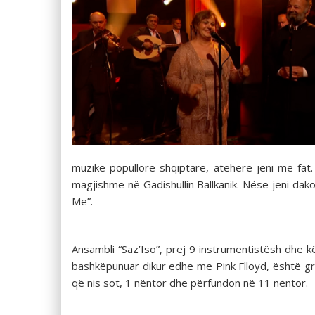
muzikë popullore shqiptare, atëherë jeni me fat. 
magjishme në Gadishullin Ballkanik. Nëse jeni dakor
Me”.
Ansambli “Saz’Iso”, prej 9 instrumentistësh dhe kën
bashkëpunuar dikur edhe me Pink Flloyd, është grup
që nis sot, 1 nëntor dhe përfundon në 11 nëntor.