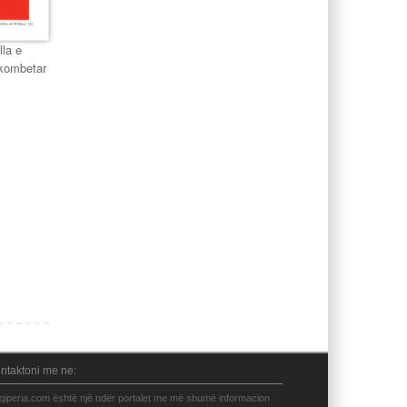
lla e
 kombetar
ntaktoni me ne:
qiperia.com është një ndër portalet me më shumë informacion