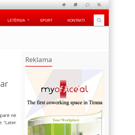
LETËRSIA
SPORT
KONTAKTI
Reklama
ar
 parë në
e “Later