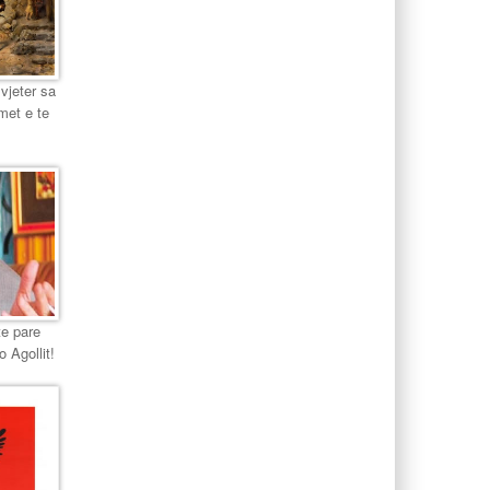
 vjeter sa
met e te
te pare
o Agollit!