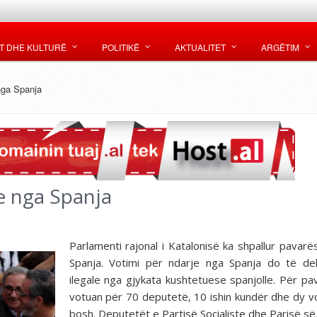
T DHE KULTURË
POLITIKË
AKTUALITET
ARGËTIM
nga Spanja
e nga Spanja
Parlamenti rajonal i Katalonisë ka shpallur pavarë
Spanja. Votimi për ndarje nga Spanja do të de
ilegale nga gjykata kushtetuese spanjolle. Për pa
votuan për 70 deputetë, 10 ishin kundër dhe dy vo
bosh. Deputetët e Partisë Socialiste dhe Parisë së 