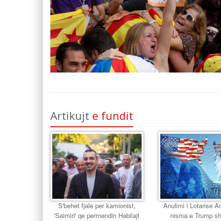
Artikujt
e fundit
S'behet fjale per kamionist,
Anulimi i Lotarise 
'Saimiri' qe permendin Habilajt
nisma e Trump s