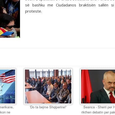
së bashku me Ciudadanos braktisën sallën si
proteste.
Amerikane,
'Do ta bejme Shqiperine!'
Seanca - Sherri per 
hkon ne
rikthen debatin per pak