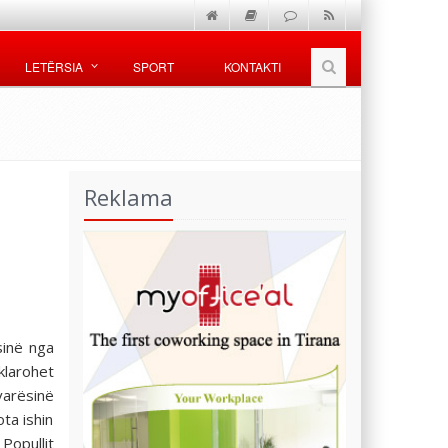
LETËRSIA
SPORT
KONTAKTI
Reklama
sinë nga
klarohet
varësinë
ta ishin
Popullit