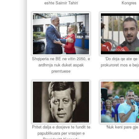
eshte Saimir Tahiri
Kongres
Shqiperia ne BE ne vitin 2050, e
'Do doja qe ate qe
ardhmja nuk duket aspak
prokuroret mos e bej
premtuese
Pritet dalja e dosjeve te fundit te
'Nuk keni pare gj
papublikuara per vrasjen e