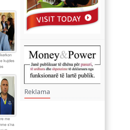
 kerkon
me kujdes
es
Reklama
ire me
shme s'na