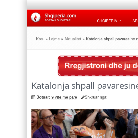
SHQIPËRIA
AR
Kreu
»
Lajme
»
Aktualitet
» Katalonja shpall pavaresine 
Katalonja shpall pavaresin
Botuar:
9 vite më parë
Shkruar nga: