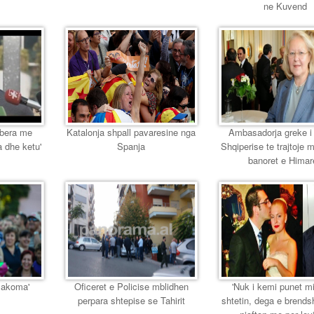
ne Kuvend
 bera me
Katalonja shpall pavaresine nga
Ambasadorja greke i
a dhe ketu'
Spanja
Shqiperise te trajtoje 
banoret e Himar
e akoma'
Oficeret e Policise mblidhen
'Nuk i kemi punet m
perpara shtepise se Tahirit
shtetin, dega e brend