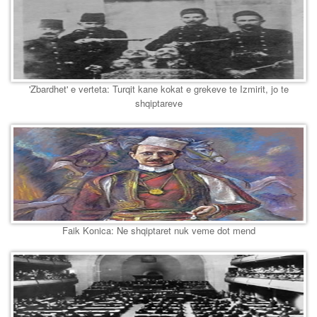
'Zbardhet' e verteta: Turqit kane kokat e grekeve te Izmirit, jo te
shqiptareve
Faik Konica: Ne shqiptaret nuk veme dot mend