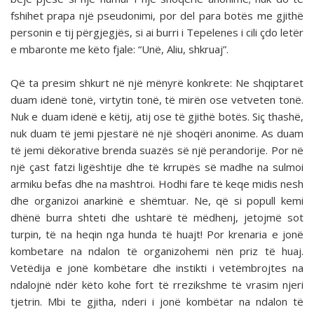
fshihet prapa një pseudonimi, por del para botës me gjithë
personin e tij përgjegjës, si ai burri i Tepelenes i cili çdo letër
e mbaronte me këto fjale: “Unë, Aliu, shkruaj”.
Që ta presim shkurt në një mënyrë konkrete: Ne shqiptaret
duam idenë tonë, virtytin tonë, të mirën ose vetveten tonë.
Nuk e duam idenë e këtij, atij ose të gjithë botës. Siç thashë,
nuk duam të jemi pjestarë në një shoqëri anonime. As duam
të jemi dëkorative brenda suazës së një perandorije. Por në
një çast fatzi ligështije dhe të krrupës së madhe na sulmoi
armiku befas dhe na mashtroi. Hodhi fare të keqe midis nesh
dhe organizoi anarkinë e shëmtuar. Ne, që si popull kemi
dhënë burra shteti dhe ushtarë të mëdhenj, jetojmë sot
turpin, të na heqin nga hunda të huajt! Por krenaria e jonë
kombetare na ndalon të organizohemi nën priz të huaj.
Vetëdija e jonë kombëtare dhe instikti i vetëmbrojtes na
ndalojnë ndër këto kohe fort të rrezikshme të vrasim njeri
tjetrin. Mbi te gjitha, nderi i jonë kombëtar na ndalon të