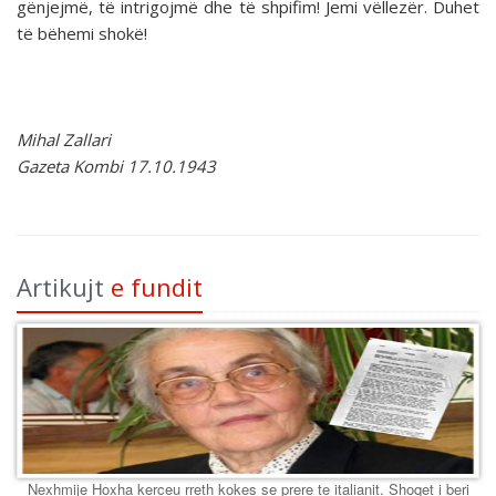
gënjejmë, të intrigojmë dhe të shpifim! Jemi vëllezër. Duhet
të bëhemi shokë!
Mihal Zallari
Gazeta Kombi 17.10.1943
Artikujt
e fundit
Nexhmije Hoxha kerceu rreth kokes se prere te italianit. Shoqet i beri