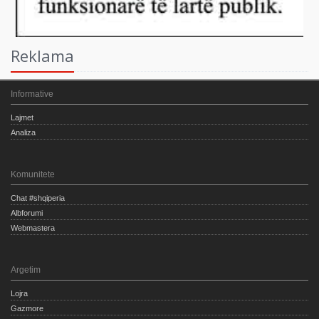
Reklama
Informative
Lajmet
Analiza
Komunitete
Chat #shqiperia
Albforumi
Webmastera
Argetim
Lojra
Gazmore