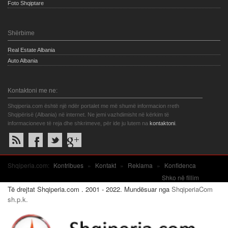
Foto Shqiptare
Shërbime
Real Estate Albania
Auto Albania
Kontaktoni me ne:
Shqiperia.com është një ndër portalet me më shumë informacion rreth
Shqipërisë (Albania) në internet. Ne jemi vazhdimisht në kërkim të
informacioneve të reja dhe shkrimeve, për ide ju lutem na
kontaktoni
.
Shqiperia.com:
Kontribues
»
Kontakt
»
Reklama
»
Konfidenca
Shko në fillim
Të drejtat Shqiperia.com . 2001 - 2022. Mundësuar nga
ShqiperiaCom
sh.p.k.