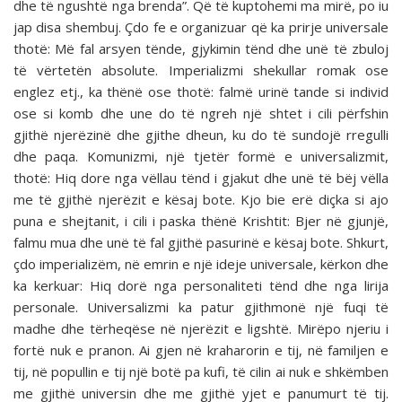
dhe të ngushtë nga brenda”. Që të kuptohemi ma mirë, po iu
jap disa shembuj. Çdo fe e organizuar që ka prirje universale
thotë: Më fal arsyen tënde, gjykimin tënd dhe unë të zbuloj
të vërtetën absolute. Imperializmi shekullar romak ose
englez etj., ka thënë ose thotë: falmë urinë tande si individ
ose si komb dhe une do të ngreh një shtet i cili përfshin
gjithë njerëzinë dhe gjithe dheun, ku do të sundojë rregulli
dhe paqa. Komunizmi, një tjetër formë e universalizmit,
thotë: Hiq dore nga vëllau tënd i gjakut dhe unë të bëj vëlla
me të gjithë njerëzit e kësaj bote. Kjo bie erë diçka si ajo
puna e shejtanit, i cili i paska thënë Krishtit: Bjer në gjunjë,
falmu mua dhe unë të fal gjithë pasurinë e kësaj bote. Shkurt,
çdo imperializëm, në emrin e një ideje universale, kërkon dhe
ka kerkuar: Hiq dorë nga personaliteti tënd dhe nga lirija
personale. Universalizmi ka patur gjithmonë një fuqi të
madhe dhe tërheqëse në njerëzit e ligshtë. Mirëpo njeriu i
fortë nuk e pranon. Ai gjen në kraharorin e tij, në familjen e
tij, në popullin e tij një botë pa kufi, të cilin ai nuk e shkëmben
me gjithë universin dhe me gjithë yjet e panumurt të tij.