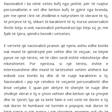
Nacionalisti i ka vënë vetes kufij nga jashtë, për të ruajtur
personalitetin e vet dhe kërkon kufij të gjërë nga brenda,
për me qenë i lirë në zhvillimin e natyrshëm të vlerave të tij,
të prirjeve të tij, shkurt të karakterit të tij. Kurse universalisti
thotë: bëju si unë; nacionalisti përkundrazi lyp: bëju siç je, me
fjalë të tjera, qëndro besnik i vetvetes.
E vërtetë që nacionalisti pranon që njeriu ashtu edhe kombi
nuk mund të qëndrojnë për vehte dhe të veçuar, se bëjnë
pjesë në një tërësi, në të cilën secili është mbështetje dhe
mbeshtetet. Por njerëzia, si një tërësi, është e
interesueshme dhe mund të lartësohet vetëm atëhere kur
individi ose kombi ka dhe di të ruajë karakterin e tij.
Nacionalisti i jep një rëndësi të veçantë personalitetit dhe
lirisë vetjake. E quan për detyrë të shenjtë të ruajë dhe
zhvillojë vlerat e tij; e çmon vehten dhe kërkon që ta çmojnë
dhe të tjerët; lyp që ta ketë fatin e vet vetë në dorën e tij;
nuk duron të humbasë në turmën e popujve; nuk duron të
bëjë pjesë si një numur i një shoqërie anonime; nuk do të