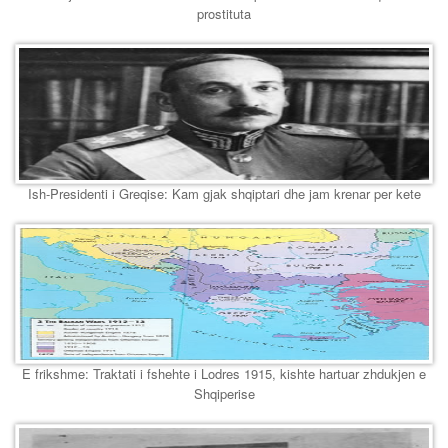
prostituta
Ish-Presidenti i Greqise: Kam gjak shqiptari dhe jam krenar per kete
E frikshme: Traktati i fshehte i Lodres 1915, kishte hartuar zhdukjen e
Shqiperise