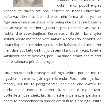
dukshme kur populli englez
vendosi të shkëputet prej ndikimit së kishës universale.
Lufta vazhdon e ashpër edhe sot nën forma të ndryshme.
Nga ana e universalistave lufta bëhej dhe bëhet në bazën e
një arsyeje shumë herë gjeniale, por gjithmonë arësye të
ftohtë dhe spekulonjëse. Kurse nacionalistët i ka shtytur
instikti, kishte me thanë vetë natyra. Natyra i do individet, do
shumëllojshmërinë ndër njerëz, ndër kafshët dhe bimët. Për
me i dalë zot këtij qëllimi, jo vetëm i ka krijuar racat, llojet e
kafshëvet dhe të bimëvet, por iu ka dhanë armët dhe mjetet
ma të rafinuara për t’u mbrojtur.
Universalistat nuk pranojne kufi nga jashtë, por aq më të
ngushtë i venë kufijtë nga mbrenda. Flasin për njerëzin
mbarë, për ide të përgjithshme, për njësi dhe vllazëri të
përbotshme. Forma e universalizmit eshte imperializmi,
qofte fetar ose shekullar. Siç thashë imperializmi përdor si
parim të domosdoshëm shprehjen: “kufi të gjërë nga jashtë