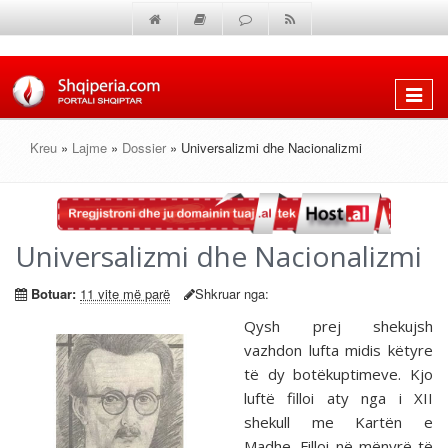
Shfaq
menun
Kreu
»
Lajme
»
Dossier
» Universalizmi dhe Nacionalizmi
Universalizmi dhe Nacionalizmi
Botuar:
11 vite më parë
Shkruar nga:
Qysh prej shekujsh
vazhdon lufta midis këtyre
të dy botëkuptimeve. Kjo
luftë filloi aty nga i XII
shekull me Kartën e
Madhe. Filloi në mënyrë të