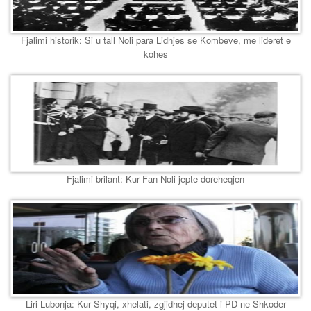
Fjalimi historik: Si u tall Noli para Lidhjes se Kombeve, me lideret e
kohes
Fjalimi brilant: Kur Fan Noli jepte doreheqjen
Liri Lubonja: Kur Shyqi, xhelati, zgjidhej deputet i PD ne Shkoder