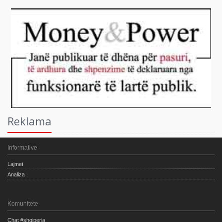
Reklama
Informative
Lajmet
Analiza
Komunitete
Chat #shqiperia