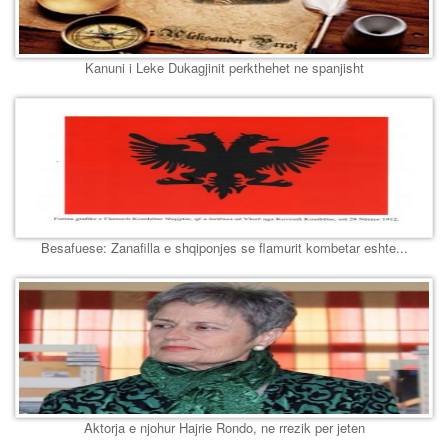
Kanuni i Leke Dukagjinit perkthehet ne spanjisht
Besafuese: Zanafilla e shqiponjes se flamurit kombetar eshte...
Aktorja e njohur Hajrie Rondo, ne rrezik per jeten