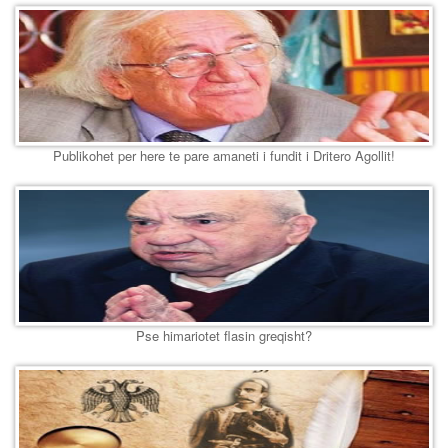
Publikohet per here te pare amaneti i fundit i Dritero Agollit!
Pse himariotet flasin greqisht?