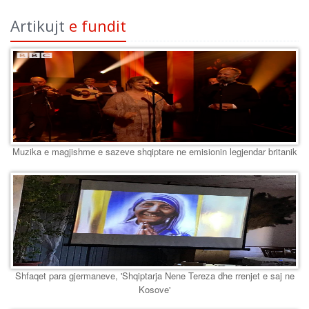
Artikujt
e fundit
Muzika e magjishme e sazeve shqiptare ne emisionin legjendar britanik
Shfaqet para gjermaneve, 'Shqiptarja Nene Tereza dhe rrenjet e saj ne
Kosove'