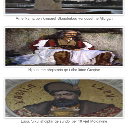
Amerika na ben krenare! Skenderbeu vendoset ne Micigan
Njihuni me shqiptarin qe i dha lirine Greqise
Lupu, 'ujku' shqiptar qe sundoi per 19 vjet Moldavine