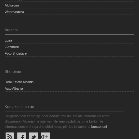
Albforumi
Webmastera
Argetim
Lojra
Gazmore
Foto Shqiptare
Shërbime
Real Estate Albania
Auto Albania
Kontaktoni me ne:
Shqiperia.com është një ndër portalet me më shumë informacion rreth
Shqipërisë (Albania) në internet. Ne jemi vazhdimisht në kërkim të
informacioneve të reja dhe shkrimeve, për ide ju lutem na
kontaktoni
.