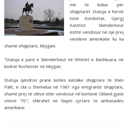
më të bukur për
shqiptarët. Statuja e heroit
tonë Kombëtar, Gjergj
Kastriot Skënderbeut
është vendosur në një prej
vendeve amerikane ku ka
shumë shqiptarë, Miçigani.
“Statuja e parë e Skënderbeut në Shtetet e Bashkuara, në
kodrat Rochester në Miçigan.
Statuja qëndron pranë kishës katolike shqiptare të Shën
Palit, e cila u themelua në 1981 nga emigrantë shqiptarë,
shumë prej të cilëve ishin vendosur në kontenë Okland gjatë
viteve ’70.”, shkruhet ne faqen zyrtare te ambasades
amerikane.