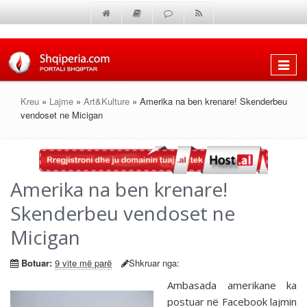
Shfaq
menun
Kreu
»
Lajme
»
Art&Kulture
» Amerika na ben krenare! Skenderbeu
vendoset ne Micigan
Amerika na ben krenare!
Skenderbeu vendoset ne
Micigan
Botuar:
9 vite më parë
Shkruar nga:
Ambasada amerikane ka
postuar në Facebook lajmin