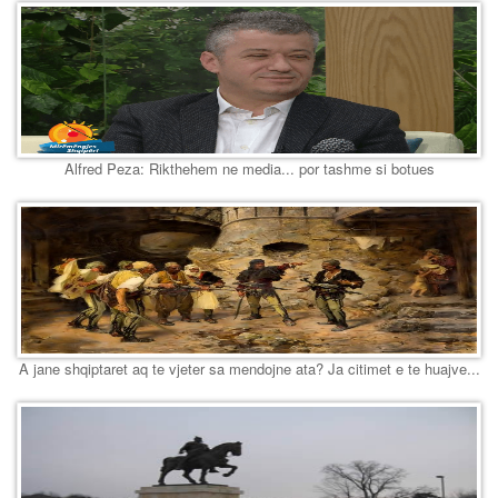
Alfred Peza: Rikthehem ne media... por tashme si botues
A jane shqiptaret aq te vjeter sa mendojne ata? Ja citimet e te huajve...