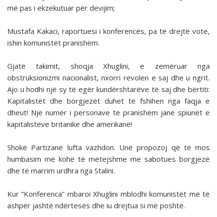
më pas i ekzekutuar për devijim;
Mustafa Kakaci, raportuesi i konferencës, pa të drejtë vote,
ishin komunistët pranishëm.
Gjatë takimit, shoqja Xhuglini, e zemëruar nga
obstruksionizmi nacionalist, nxorri revolen e saj dhe u ngrit.
Ajo u hodhi një sy të egër kundërshtarëve të saj dhe bërtiti:
Kapitalistët dhe borgjezët duhet të fshihen nga faqja e
dheut! Një numër i personave të pranishëm janë spiunët e
kapitalistëve britanike dhe amerikanë!
Shokë Partizanë lufta vazhdon. Unë propozoj që të mos
humbasim më kohë të mëtejshme me sabotues borgjezë
dhe të marrim urdhra nga Stalini.
Kur “Konferenca” mbaroi Xhuglini mblodhi komunistët më të
ashpër jashtë ndërtesës dhe iu drejtua si më poshtë.