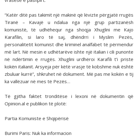
vrasëse e pashpirt.
“Katër ditë pas takimit një makinë që lëvizte përgjatë rrugës
Tiranë – Kavajë u ndalua nga një grup partizanësh
komunistë, të udhëhequr nga shoqja Xhuglini me Kajo
Karafilin, si laro të saj, dhëndrri i Myslim Pezës,
personalitetit komunist dhe kriminel analfabet të përmendur
më lart. Në mesin e udhëtarëve ishte një italian i cili punonte
në ndërtimin e rrugës. Xhuglini urdhëroi Karafili t’i priste
kokën italianit. Arsyeja për këtë vrasje të kobshme nuk është
zbuluar kurrë”, shkruhet në dokument. Më pas me kokën e tij
ka vallëzuar në mes të Pezës…
Të gjitha faktet tronditëse i lexoni në dokumentin që
Opinion.al e publikon të plotë:
Partia Komuniste e Shqipërisë
Burimi Paris: Nuk ka informacion