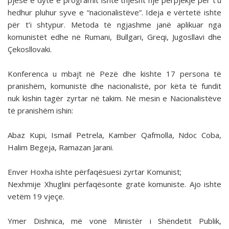
pjesë e dytë e programit ishte thjesht një përpjekje për t’u
hedhur pluhur syve e “nacionalistëve”. Ideja e vërtetë ishte
për t’i shtypur. Metoda të ngjashme janë aplikuar nga
komunistët edhe në Rumani, Bullgari, Greqi, Jugosllavi dhe
Çekosllovaki.
Konferenca u mbajt në Pezë dhe kishte 17 persona të
pranishëm, komunistë dhe nacionalistë, por këta të fundit
nuk kishin tagër zyrtar në takim. Në mesin e Nacionalistëve
të pranishëm ishin:
Abaz Kupi, Ismail Petrela, Kamber Qafmolla, Ndoc Coba,
Halim Begeja, Ramazan Jarani.
Enver Hoxha ishte përfaqësuesi zyrtar Komunist;
Nexhmije Xhuglini përfaqësonte gratë komuniste. Ajo ishte
vetëm 19 vjeçe.
Ymer Dishnica, më vonë Ministër i Shëndetit Publik,