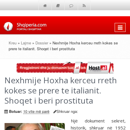
Shfaq
menun
Kreu
»
Lajme
»
Dossier
» Nexhmije Hoxha kerceu rreth kokes se
prere te italianit. Shoqet i beri prostituta
Nexhmije Hoxha kerceu rreth
kokes se prere te italianit.
Shoqet i beri prostituta
Botuar:
10 vite më parë
Shkruar nga:
Një dokument sekret,
historik, shkruar në 1952