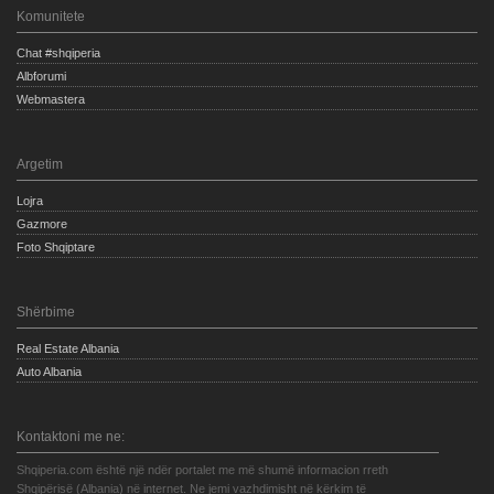
Komunitete
Chat #shqiperia
Albforumi
Webmastera
Argetim
Lojra
Gazmore
Foto Shqiptare
Shërbime
Real Estate Albania
Auto Albania
Kontaktoni me ne:
Shqiperia.com është një ndër portalet me më shumë informacion rreth
Shqipërisë (Albania) në internet. Ne jemi vazhdimisht në kërkim të