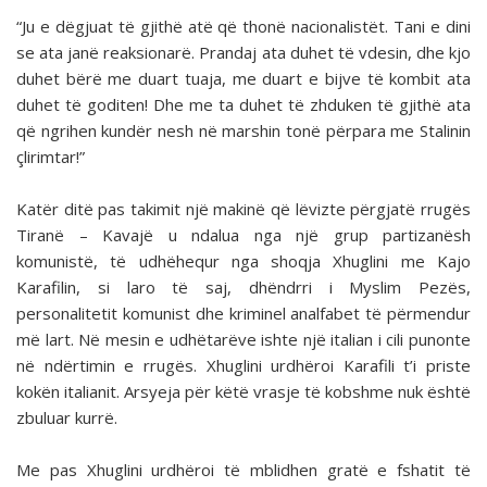
“Ju e dëgjuat të gjithë atë që thonë nacionalistët. Tani e dini
se ata janë reaksionarë. Prandaj ata duhet të vdesin, dhe kjo
duhet bërë me duart tuaja, me duart e bijve të kombit ata
duhet të goditen! Dhe me ta duhet të zhduken të gjithë ata
që ngrihen kundër nesh në marshin tonë përpara me Stalinin
çlirimtar!”
Katër ditë pas takimit një makinë që lëvizte përgjatë rrugës
Tiranë – Kavajë u ndalua nga një grup partizanësh
komunistë, të udhëhequr nga shoqja Xhuglini me Kajo
Karafilin, si laro të saj, dhëndrri i Myslim Pezës,
personalitetit komunist dhe kriminel analfabet të përmendur
më lart. Në mesin e udhëtarëve ishte një italian i cili punonte
në ndërtimin e rrugës. Xhuglini urdhëroi Karafili t’i priste
kokën italianit. Arsyeja për këtë vrasje të kobshme nuk është
zbuluar kurrë.
Me pas Xhuglini urdhëroi të mblidhen gratë e fshatit të