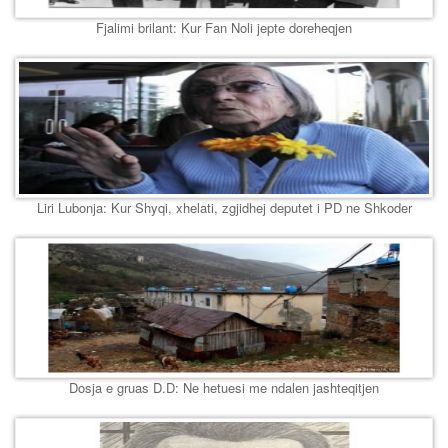
Fjalimi brilant: Kur Fan Noli jepte doreheqjen
Liri Lubonja: Kur Shyqi, xhelati, zgjidhej deputet i PD ne Shkoder
Dosja e gruas D.D: Ne hetuesi me ndalen jashteqitjen