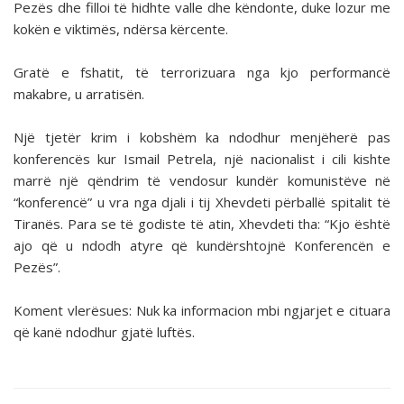
Pezës dhe filloi të hidhte valle dhe këndonte, duke lozur me
kokën e viktimës, ndërsa kërcente.
Gratë e fshatit, të terrorizuara nga kjo performancë
makabre, u arratisën.
Një tjetër krim i kobshëm ka ndodhur menjëherë pas
konferencës kur Ismail Petrela, një nacionalist i cili kishte
marrë një qëndrim të vendosur kundër komunistëve në
“konferencë” u vra nga djali i tij Xhevdeti përballë spitalit të
Tiranës. Para se të godiste të atin, Xhevdeti tha: “Kjo është
ajo që u ndodh atyre që kundërshtojnë Konferencën e
Pezës”.
Koment vlerësues: Nuk ka informacion mbi ngjarjet e cituara
që kanë ndodhur gjatë luftës.