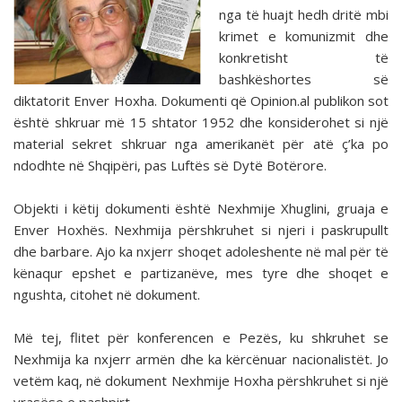
nga të huajt hedh dritë mbi
krimet e komunizmit dhe
konkretisht të
bashkëshortes së
diktatorit Enver Hoxha. Dokumenti që Opinion.al publikon sot
është shkruar më 15 shtator 1952 dhe konsiderohet si një
material sekret shkruar nga amerikanët për atë ç’ka po
ndodhte në Shqipëri, pas Luftës së Dytë Botërore.
Objekti i këtij dokumenti është Nexhmije Xhuglini, gruaja e
Enver Hoxhës. Nexhmija përshkruhet si njeri i paskrupullt
dhe barbare. Ajo ka nxjerr shoqet adoleshente në mal për të
kënaqur epshet e partizanëve, mes tyre dhe shoqet e
ngushta, citohet në dokument.
Më tej, flitet për konferencen e Pezës, ku shkruhet se
Nexhmija ka nxjerr armën dhe ka kërcënuar nacionalistët. Jo
vetëm kaq, në dokument Nexhmije Hoxha përshkruhet si një