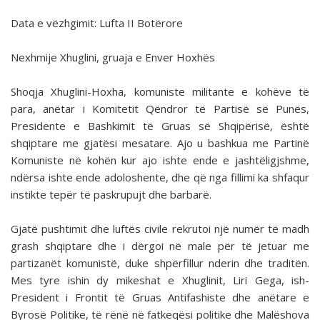
Data e vëzhgimit: Lufta II Botërore
Nexhmije Xhuglini, gruaja e Enver Hoxhës
Shoqja Xhuglini-Hoxha, komuniste militante e kohëve të
para, anëtar i Komitetit Qëndror të Partisë së Punës,
Presidente e Bashkimit të Gruas së Shqipërisë, është
shqiptare me gjatësi mesatare. Ajo u bashkua me Partinë
Komuniste në kohën kur ajo ishte ende e jashtëligjshme,
ndërsa ishte ende adoloshente, dhe që nga fillimi ka shfaqur
instikte tepër të paskrupujt dhe barbarë.
Gjatë pushtimit dhe luftës civile rekrutoi një numër të madh
grash shqiptare dhe i dërgoi në male për të jetuar me
partizanët komunistë, duke shpërfillur nderin dhe traditën.
Mes tyre ishin dy mikeshat e Xhuglinit, Liri Gega, ish-
President i Frontit të Gruas Antifashiste dhe anëtare e
Byrosë Politike, të rënë në fatkeqësi politike dhe Malëshova