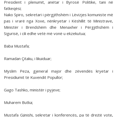
President i plenumit, anëtar i Byrosë Politike, tani në
fatkeqësi;
Nako Spiro, sekretari i përgjithshëm i Lëvizjes komuniste më
pas i vrarë nga Xoxe, nënkryetar i Këshillit të Ministrave,
Ministër i Brendshëm dhe Menaxher i Përgjithshëm i
Sigurisë, i cili edhe vetë më vonë u ekzekutua;
Baba Mustafa;
Ramadan Çitaku, i likuiduar;
Myslim Peza, gjeneral major dhe zëvendës kryetar i
Presidiumit të Kuvendit Popullor;
Gago Tashko, ministër i pyjeve;
Muharem Butka;
Mustafa Gjinishi, sekretar i konferencës, pa të drejtë vote,