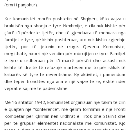
(emri i panjohur).
Kur komunistët morën pushtetin në Shqipëri, këto vajza u
braktisën nga shoqja e tyre Nexhmije, e cila nuk kishte për
çfarë t’i përdorte tjetër, dhe të gjenduara të mohuara nga
familjet e tyre, që kishin poshtëruar, ato nuk kishin zgjedhje
tjetër, por të jetonin në rrugë. Qeveria Komuniste,
megjithatë, nxorri një vendim për mbrojtjen e tyre. Familjet
e tyre u urdhëruan për t’i marrë përsëri dhe askush nuk
kishte të drejtë të refuzojë martesën me to për shkak të
kaluarës së tyre të neveritshme. Ky aktivitet, i pamenduar
dhe tepër tronditës nga ana e një vajze të re, është ndër
veprat e saj më të padëmshme.
Më 16 shtator 1942, komunistët organizuan një takim të cilin
e quajtën një “konferencë”, me qëllim formimin e një Fronti
Kombëtar për Çlirimin nën urdhrat e Titos dhe Stalinit dhe
për të grupuar elementët nacionalistë me komunistët. Kjo