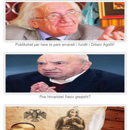
Publikohet per here te pare amaneti i fundit i Dritero Agollit!
Pse himariotet flasin greqisht?