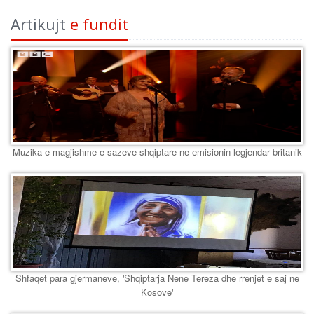
Artikujt
e fundit
Muzika e magjishme e sazeve shqiptare ne emisionin legjendar britanik
Shfaqet para gjermaneve, 'Shqiptarja Nene Tereza dhe rrenjet e saj ne
Kosove'