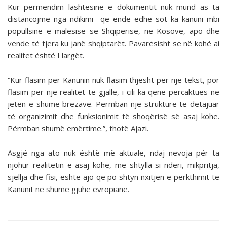
Kur përmendim lashtësinë e dokumentit nuk mund as ta
distancojmë nga ndikimi që ende edhe sot ka kanuni mbi
popullsinë e malësisë së Shqipërisë, në Kosovë, apo dhe
vende të tjera ku janë shqiptarët. Pavarësisht se në kohë ai
realitet është I largët.
“Kur flasim për Kanunin nuk flasim thjesht për një tekst, por
flasim për një realitet të gjallë, i cili ka qenë përcaktues në
jetën e shumë brezave. Përmban një strukturë të detajuar
të organizimit dhe funksionimit të shoqërisë së asaj kohe.
Përmban shumë emërtime.”, thotë Ajazi.
Asgjë nga ato nuk është më aktuale, ndaj nevoja për ta
njohur realitetin e asaj kohe, me shtylla si nderi, mikpritja,
sjellja dhe fisi, është ajo që po shtyn nxitjen e përkthimit të
Kanunit në shumë gjuhë evropiane.