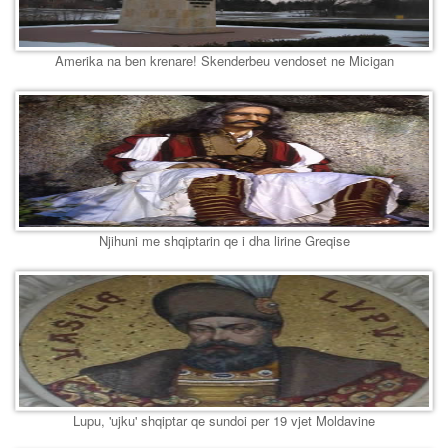
Amerika na ben krenare! Skenderbeu vendoset ne Micigan
Njihuni me shqiptarin qe i dha lirine Greqise
Lupu, 'ujku' shqiptar qe sundoi per 19 vjet Moldavine