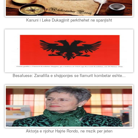
Kanuni i Leke Dukagjinit perkthehet ne spanjisht
Besafuese: Zanafilla e shqiponjes se flamurit kombetar eshte...
Aktorja e njohur Hajrie Rondo, ne rrezik per jeten