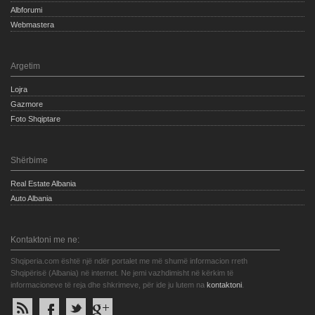
Albforumi
Webmastera
Argetim
Lojra
Gazmore
Foto Shqiptare
Shërbime
Real Estate Albania
Auto Albania
Kontaktoni me ne:
Shqiperia.com është një ndër portalet me më shumë informacion rreth
Shqipërisë (Albania) në internet. Ne jemi vazhdimisht në kërkim të
informacioneve të reja dhe shkrimeve, për ide ju lutem na
kontaktoni
.