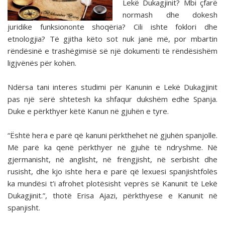
Lekë Dukagjinit? Mbi çfarë
normash dhe dokesh
juridike funksiononte shoqëria? Cili ishte foklori dhe
etnologjia? Të gjitha këto sot nuk janë më, por mbartin
rëndësinë e trashëgimisë së një dokumenti të rëndësishëm
ligjvënës për kohën.
Ndërsa tani interes studimi për Kanunin e Lekë Dukagjinit
pas një sërë shtetesh ka shfaqur dukshëm edhe Spanja.
Duke e përkthyer këtë Kanun në gjuhën e tyre.
“Është hera e parë që kanuni përkthehet në gjuhën spanjolle.
Më parë ka qenë përkthyer në gjuhë të ndryshme. Në
gjermanisht, në anglisht, në frëngjisht, në serbisht dhe
rusisht, dhe kjo ishte hera e parë që lexuesi spanjishtfolës
ka mundësi t’i afrohet plotësisht veprës së Kanunit të Lekë
Dukagjinit.”, thotë Erisa Ajazi, përkthyese e Kanunit në
spanjisht.