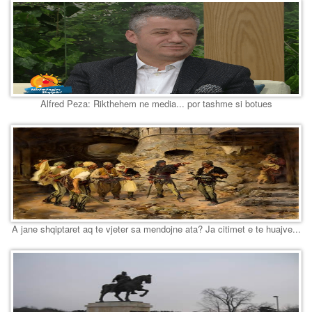
Alfred Peza: Rikthehem ne media... por tashme si botues
A jane shqiptaret aq te vjeter sa mendojne ata? Ja citimet e te huajve...