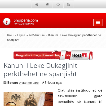
Shfaq
menun
Kreu
»
Lajme
»
Art&Kulture
» Kanuni i Leke Dukagjinit perkthehet ne
spanjisht
Kanuni i Leke Dukagjinit
perkthehet ne spanjisht
Botuar:
9 vite më parë
Shkruar nga:
Cilat ishin institucionet që
funksiononin gjatë
periudhës së Kanunit të