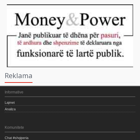
Reklama
Informative
Lajmet
Analiza
Komunitete
Chat #shqiperia