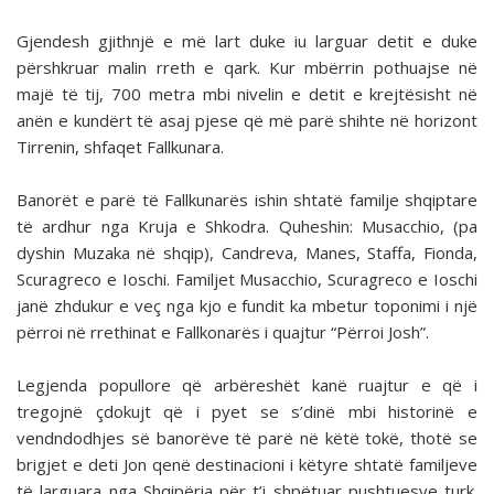
Gjendesh gjithnjë e më lart duke iu larguar detit e duke
përshkruar malin rreth e qark. Kur mbërrin pothuajse në
majë të tij, 700 metra mbi nivelin e detit e krejtësisht në
anën e kundërt të asaj pjese që më parë shihte në horizont
Tirrenin, shfaqet Fallkunara.
Banorët e parë të Fallkunarës ishin shtatë familje shqiptare
të ardhur nga Kruja e Shkodra. Quheshin: Musacchio, (pa
dyshin Muzaka në shqip), Candreva, Manes, Staffa, Fionda,
Scuragreco e Ioschi. Familjet Musacchio, Scuragreco e Ioschi
janë zhdukur e veç nga kjo e fundit ka mbetur toponimi i një
përroi në rrethinat e Fallkonarës i quajtur “Përroi Josh”.
Legjenda popullore që arbëreshët kanë ruajtur e që i
tregojnë çdokujt që i pyet se s’dinë mbi historinë e
vendndodhjes së banorëve të parë në këtë tokë, thotë se
brigjet e deti Jon qenë destinacioni i këtyre shtatë familjeve
të larguara nga Shqipëria për t’i shpëtuar pushtuesve turk.