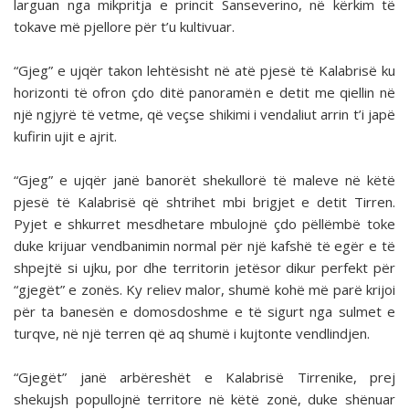
larguan nga mikpritja e princit Sanseverino, në kërkim të
tokave më pjellore për t’u kultivuar.
“Gjeg” e ujqër takon lehtësisht në atë pjesë të Kalabrisë ku
horizonti të ofron çdo ditë panoramën e detit me qiellin në
një ngjyrë të vetme, që veçse shikimi i vendaliut arrin t’i japë
kufirin ujit e ajrit.
“Gjeg” e ujqër janë banorët shekullorë të maleve në këtë
pjesë të Kalabrisë që shtrihet mbi brigjet e detit Tirren.
Pyjet e shkurret mesdhetare mbulojnë çdo pëllëmbë toke
duke krijuar vendbanimin normal për një kafshë të egër e të
shpejtë si ujku, por dhe territorin jetësor dikur perfekt për
“gjegët” e zonës. Ky reliev malor, shumë kohë më parë krijoi
për ta banesën e domosdoshme e të sigurt nga sulmet e
turqve, në një terren që aq shumë i kujtonte vendlindjen.
“Gjegët” janë arbëreshët e Kalabrisë Tirrenike, prej
shekujsh popullojnë territore në këtë zonë, duke shënuar