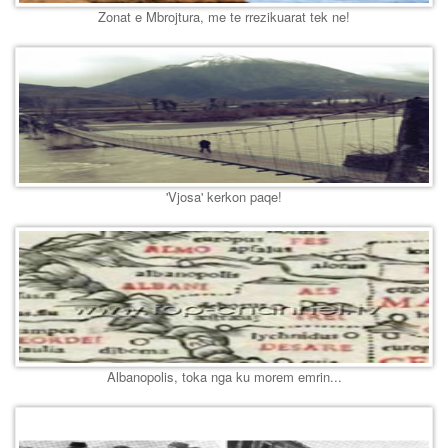
Zonat e Mbrojtura, me te rrezikuarat tek ne!
'Vjosa' kerkon paqe!
Albanopolis, toka nga ku morem emrin...