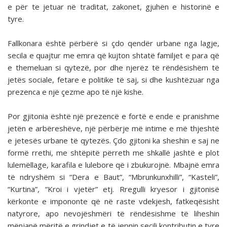
e për te jetuar në traditat, zakonet, gjuhën e historinë e
tyre.
Fallkonara është përbërë si çdo qendër urbane nga lagje,
secila e quajtur me emra që kujton shtatë familjet e para që
e themeluan si qytezë, por dhe njerëz të rëndësishëm të
jetës sociale, fetare e politike të saj, si dhe kushtëzuar nga
prezenca e një çezme apo të një kishe.
Por gjitonia është një prezencë e fortë e ende e pranishme
jetën e arbëreshëve, një përbërje më intime e më thjeshtë
e jetesës urbane të qytezës. Çdo gjitoni ka sheshin e saj ne
formë rrethi, me shtëpitë përreth me shkallë jashtë e plot
lulemëllage, karafila e lulebore që i zbukurojnë. Mbajnë emra
të ndryshëm si “Dera e Baut”, “Mbrunkunxhilli”, “Kasteli”,
“Kurtina”, “Kroi i vjetër” etj. Rregulli kryesor i gjitonisë
kërkonte e impononte që në raste vdekjesh, fatkeqësisht
natyrore, apo nevojëshmëri të rëndësishme të liheshin
mënjanë mëritë e grindjet e të jepnin secili kontributin e tyre