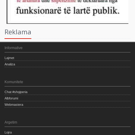
Reklama
Informative
Lajmet
Analiza
Komunitete
Chat #shqiperia
Albforumi
Webmastera
Argetim
Lojra