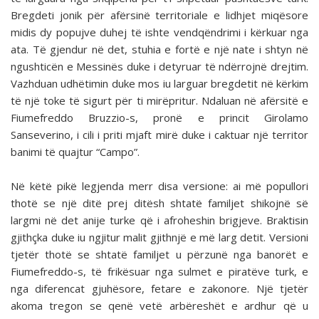
Bregdeti jonik për afërsinë territoriale e lidhjet miqësore
midis dy popujve duhej të ishte vendqëndrimi i kërkuar nga
ata. Të gjendur në det, stuhia e fortë e një nate i shtyn në
ngushticën e Messinës duke i detyruar të ndërrojnë drejtim.
Vazhduan udhëtimin duke mos iu larguar bregdetit në kërkim
të një toke të sigurt për ti mirëpritur. Ndaluan në afërsitë e
Fiumefreddo Bruzzio-s, pronë e princit Girolamo
Sanseverino, i cili i priti mjaft mirë duke i caktuar një territor
banimi të quajtur “Campo”.
Në këtë pikë legjenda merr disa versione: ai më popullori
thotë se një ditë prej ditësh shtatë familjet shikojnë së
largmi në det anije turke që i afroheshin brigjeve. Braktisin
gjithçka duke iu ngjitur malit gjithnjë e më larg detit. Versioni
tjetër thotë se shtatë familjet u përzunë nga banorët e
Fiumefreddo-s, të frikësuar nga sulmet e piratëve turk, e
nga diferencat gjuhësore, fetare e zakonore. Një tjetër
akoma tregon se qenë vetë arbëreshët e ardhur që u