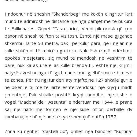
I ndodhur në sheshin “Skanderbeg” me kokën e ngritur lart
mund të admirosh në distancë një nga pamjet më të bukura
të Fallkunarës. Quhet “Castellucio”, vendi piktoresk që çdo
banor në shesh të fton ta vizitosh. Është një masë gjigande
shkëmbi i lartë 50 metra, pak i përkulur para, që i ngjan një
kulle shkëmbi të mbirë nga toka. Nuk është një ndërtim i
epokës mesjetare, siç mund të mendosh në vështrim të
parë, nuk ka as urë e as kullë brenda tij, është një krijim i
natyrës veshur nga të gjitha anët me gjelbërimin e bimëve
të zonës. Për t’u ngjitur deri aty mjaftojnë 127 shkallë guri e
në pikën e tij më të lartë është vendosur një kryq i madh
çimentoje. Pak shkallë poshtë kryqit ndodhet një kishë e
vogël “Madona dell’ Assunta” e ndërtuar më 1544, e pranë
saj një hark me formën e një kulle ofron përballë dy
kambana, që në një anë të tyre shënojnë datën 1757.
Zona ku ngrihet “Castellucio”, quhet nga banorët “Kurtina”