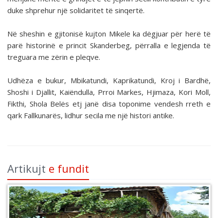
duke shprehur një solidaritet të sinqertë.
Në sheshin e gjitonisë kujton Mikele ka dëgjuar për herë të
parë historinë e princit Skanderbeg, përralla e legjenda të
treguara me zërin e pleqve.
Udhëza e bukur, Mbikatundi, Kaprikatundi, Kroj i Bardhë,
Shoshi i Djallit, Kaiëndulla, Prroi Markes, Hjimaza, Kori Moll,
Fikthi, Shola Belës etj janë disa toponime vendesh rreth e
qark Fallkunarës, lidhur secila me një histori antike.
Artikujt
e fundit