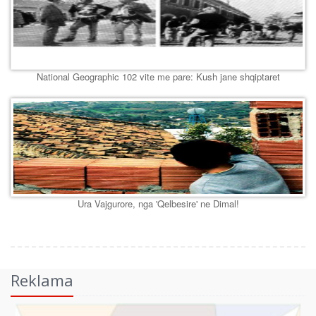
National Geographic 102 vite me pare: Kush jane shqiptaret
Ura Vajgurore, nga 'Qelbesire' ne Dimal!
Reklama