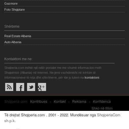
Gazmore
Foto Shqiptare
Shërbime
Real Estate Albania
Auto Albania
Kontaktoni me ne:
Shqiperia.com është një ndër portalet me më shumë informacion rreth
Shqipërisë (Albania) në internet. Ne jemi vazhdimisht në kërkim të
informacioneve të reja dhe shkrimeve, për ide ju lutem na
kontaktoni
.
Shqiperia.com:
Kontribues
»
Kontakt
»
Reklama
»
Konfidenca
Shko në fillim
Të drejtat Shqiperia.com . 2001 - 2022. Mundësuar nga
ShqiperiaCom
sh.p.k.