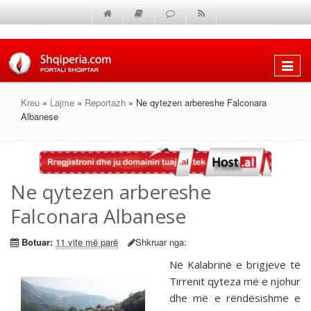
Shfaq
menun
Kreu
»
Lajme
»
Reportazh
» Ne qytezen arbereshe Falconara
Albanese
Ne qytezen arbereshe
Falconara Albanese
Botuar:
11 vite më parë
Shkruar nga:
Në Kalabrinë e brigjeve të
Tirrenit qyteza më e njohur
dhe më e rëndësishme e