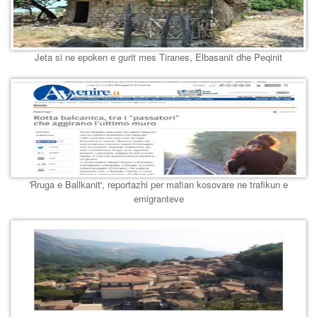
Jeta si ne epoken e gurit mes Tiranes, Elbasanit dhe Peqinit
'Rruga e Ballkanit', reportazhi per mafian kosovare ne trafikun e
emigranteve