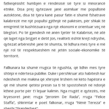
fatkeqësisht humbjen e rëndësisë së tyre si minorancë
etnike. Disa prej qytezave janë asimiluar me popullsinë
autoktone, disa të tjera kanë pasur fatin e shumë fshatrave
kalabrezë me një popullsi gjithnjë në pakësim, për shkak të
emigrimit të kushtëzuara nga një ekonomi e orientuar veç në
blegtori. Po të gjendesh në anën tjetër të Kalabrisë, në atë
që laget nga brigjet e detit Jon, realiteti është krejt ndryshe,
qytezat arbëreshë janë të shumta, të lidhura mes tyre e më
një rol të respektueshëm në jetën sociale-ekonomike të
territorit.
Fallkunara ka shumë rrugica të ngushta, që lidhin mes tyre
shtëpi e ndërtesa publike. Duke i përshkruar ato habitesh kur
ndeshesh me makina që xhirojnë lirshëm në këto hapësira e
që më shumë qetësi presin sa ti të spostohesh në ndonjë
kthinë porte për t’i lejuar kalimin. Nga rrugët e qytezës, më
kryesoret janë: rruga “Jeronim De Rada”, rruga “Felice
Staffa”, shkrimtar e poet falkonar, rruga “Nënë Tereza” e
sheshi “Skanderbeg”.