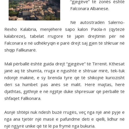
“gjegëve” të zonës është
Falconara Albanese.
Në autostradën Salerno-
Rexho Kalabria, menjëherë sapo kalon Paola-n (qytezë
kalabreze), tabelat rrugore të japin drejtimin për në
Falconara e në udhëkryqin e parë drejt saj gjen të shkruar në
shqip Fallkunarë.
Mali përballë është guida drejt “gjegëve” të Tirrenit. Kthesat
janë aq të shumta, rruga e ngushtë e shtruar mirë, tek-tuk
ndonjë makinë, e sy brenda tyre që të shikojnë kuriozisht
deri sa humbet pas anës së malit. Herë majtas, herë
djathtas, gjithnjë e në ngjitje duke shpresuar që përballë të
shfaqet Fallkonara.
Asnjë shtëpi nuk ndesh buzë rrugës, veç nga një anë pyje e
nga ana tjetër një masë e pafundme deti e qielli, lidhur në
një ngjyrë unike që të lë pa frymë nga bukuria.