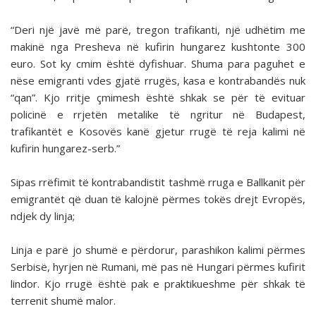
“Deri një javë më parë, tregon trafikanti, një udhëtim me
makinë nga Presheva në kufirin hungarez kushtonte 300
euro. Sot ky cmim është dyfishuar. Shuma para paguhet e
nëse emigranti vdes gjatë rrugës, kasa e kontrabandës nuk
“qan”. Kjo rritje çmimesh është shkak se për të evituar
policinë e rrjetën metalike të ngritur në Budapest,
trafikantët e Kosovës kanë gjetur rrugë të reja kalimi në
kufirin hungarez-serb.”
Sipas rrëfimit të kontrabandistit tashmë rruga e Ballkanit për
emigrantët që duan të kalojnë përmes tokës drejt Evropës,
ndjek dy linja;
Linja e parë jo shumë e përdorur, parashikon kalimi përmes
Serbisë, hyrjen në Rumani, më pas në Hungari përmes kufirit
lindor. Kjo rrugë është pak e praktikueshme për shkak të
terrenit shumë malor.