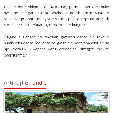
Linja e dytë shkon drejt Kroacisë, përmes Serbisë, duke
hyrë në Hungari e duke vazhduar në drejtimin Austri e
Sllovaki. Kjo është mënyra e vetme për të vepruar përreth
rrethit 175 km kërkuar nga kryeministri hungarez.
“Lugina e Preshevës, shkruan gazetari është një tokë e
humbur ku është më lehtë të gjesh një kontrabandist se sa
një hidraulik. Pikërisht këtu dredhojnë shtigjet më të
paarritshme.”
Artikujt
e fundit