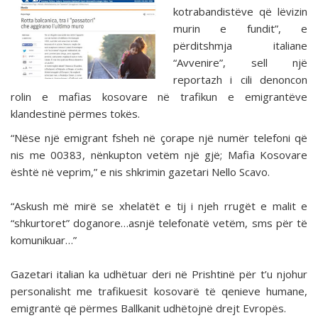
kotrabandistëve që lëvizin
murin e fundit”, e
përditshmja italiane
“Avvenire”, sell një
reportazh i cili denoncon
rolin e mafias kosovare në trafikun e emigrantëve
klandestinë përmes tokës.
“Nëse një emigrant fsheh në çorape një numër telefoni që
nis me 00383, nënkupton vetëm një gjë; Mafia Kosovare
është në veprim,” e nis shkrimin gazetari Nello Scavo.
“Askush më mirë se xhelatët e tij i njeh rrugët e malit e
“shkurtoret” doganore…asnjë telefonatë vetëm, sms për të
komunikuar…”
Gazetari italian ka udhëtuar deri në Prishtinë për t’u njohur
personalisht me trafikuesit kosovarë të qenieve humane,
emigrantë që përmes Ballkanit udhëtojnë drejt Evropës.