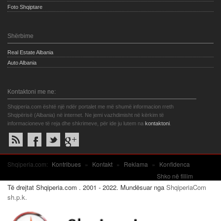
Foto Shqiptare
Shërbime
Real Estate Albania
Auto Albania
Kontaktoni me ne:
Shqiperia.com është një ndër portalet me më shumë informacion rreth
Shqipërisë (Albania) në internet. Ne jemi vazhdimisht në kërkim të
informacioneve të reja dhe shkrimeve, për ide ju lutem na
kontaktoni
.
Shqiperia.com:
Kontribues
»
Kontakt
»
Reklama
»
Konfidenca
Shko në fillim
Të drejtat Shqiperia.com . 2001 - 2022. Mundësuar nga
ShqiperiaCom
sh.p.k.