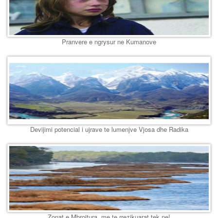
Pranvere e ngrysur ne Kumanove
Devijimi potencial i ujrave te lumenjve Vjosa dhe Radika
Zonat e Mbrojtura, me te rrezikuarat tek ne!