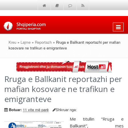
Shfaq
menun
Kreu
»
Lajme
»
Reportazh
» Rruga e Ballkanit reportazhi per mafian
kosovare ne trafikun e emigranteve
Rruga e Ballkanit reportazhi per
mafian kosovare ne trafikun e
emigranteve
Botuar:
11 vite më parë
Shkruar nga:
Me titullin “Rruga e
Ballkanit”, mes