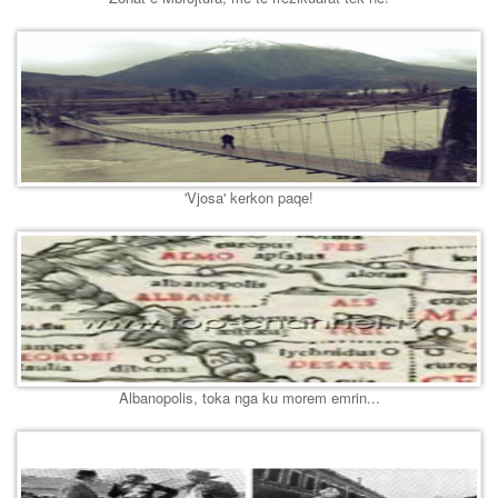
'Vjosa' kerkon paqe!
Albanopolis, toka nga ku morem emrin...