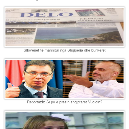
Sllovenet te mahnitur nga Shqiperia dhe bunkeret
Reportazh: Si po e presin shqiptaret Vucicin?