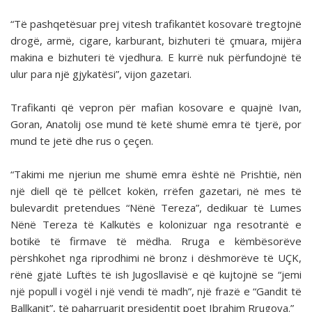
“Të pashqetësuar prej vitesh trafikantët kosovarë tregtojnë
drogë, armë, cigare, karburant, bizhuteri të çmuara, mijëra
makina e bizhuteri të vjedhura. E kurrë nuk përfundojnë të
ulur para një gjykatësi”, vijon gazetari.
Trafikanti që vepron për mafian kosovare e quajnë Ivan,
Goran, Anatolij ose mund të ketë shumë emra të tjerë, por
mund te jetë dhe rus o çeçen.
“Takimi me njeriun me shumë emra është në Prishtië, nën
një diell që të pëllcet kokën, rrëfen gazetari, në mes të
bulevardit pretendues “Nënë Tereza”, dedikuar të Lumes
Nënë Tereza të Kalkutës e kolonizuar nga resotrantë e
botikë të firmave të mëdha. Rruga e këmbësorëve
përshkohet nga riprodhimi në bronz i dëshmorëve të UÇK,
rënë gjatë Luftës të ish Jugosllavisë e që kujtojnë se “jemi
një popull i vogël i një vendi të madh”, një frazë e “Gandit të
Ballkanit”, të paharruarit presidentit poet Ibrahim Rrugova.”