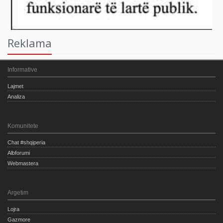
Reklama
Informative
Lajmet
Analiza
Komunitete
Chat #shqiperia
Albforumi
Webmastera
Argetim
Lojra
Gazmore