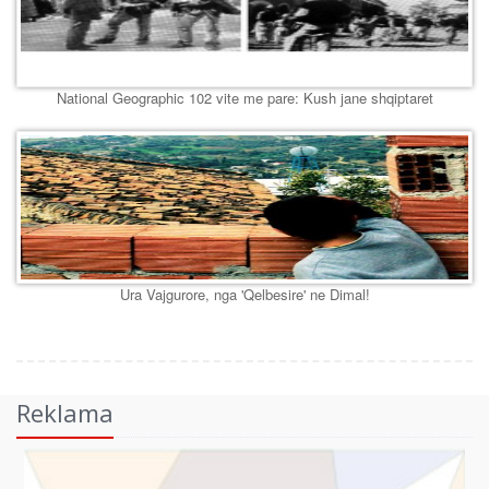
National Geographic 102 vite me pare: Kush jane shqiptaret
Ura Vajgurore, nga 'Qelbesire' ne Dimal!
Reklama