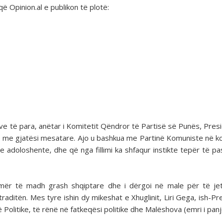
që Opinion.al e publikon të plotë:
ve të para, anëtar i Komitetit Qëndror të Partisë së Punës, Pres
e me gjatësi mesatare. Ajo u bashkua me Partinë Komuniste në k
e adoloshente, dhe që nga fillimi ka shfaqur instikte tepër të pa
 numër të madh grash shqiptare dhe i dërgoi në male për të j
raditën. Mes tyre ishin dy mikeshat e Xhuglinit, Liri Gega, ish-Pre
Politike, të rënë në fatkeqësi politike dhe Malëshova (emri i panj