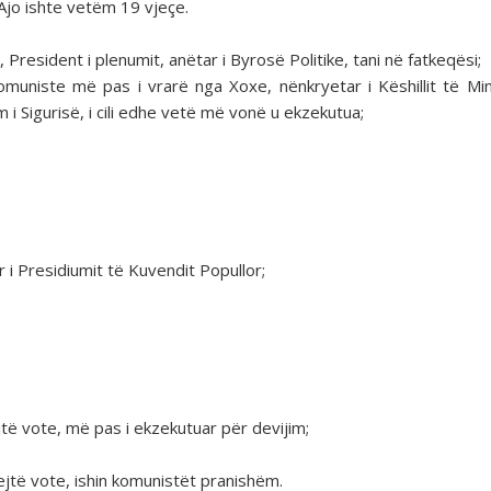
Ajo ishte vetëm 19 vjeçe.
President i plenumit, anëtar i Byrosë Politike, tani në fatkeqësi;
komuniste më pas i vrarë nga Xoxe, nënkryetar i Këshillit të Min
 Sigurisë, i cili edhe vetë më vonë u ekzekutua;
i Presidiumit të Kuvendit Popullor;
jtë vote, më pas i ekzekutuar për devijim;
ejtë vote, ishin komunistët pranishëm.