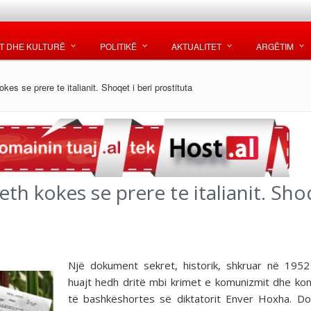
T DHE KULTURË
POLITIKË
AKTUALITET
ARGËTIM
es se prere te italianit. Shoqet i beri prostituta
h kokes se prere te italianit. Shoq
Një dokument sekret, historik, shkruar në 195
huajt hedh dritë mbi krimet e komunizmit dhe kon
të bashkëshortes së diktatorit Enver Hoxha. D