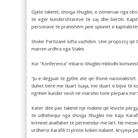
Gjatë takimit, shoqja Xhuglini, e zemëruar nga obstr
të egër kundërshtarëve të saj dhe bërtiti: Kapi
personave të pranishëm janë spiunët e kapitalistë
Shokë Partizanë lufta vazhdon. Unë propozoj q
marrim urdhra nga Stalini.
Kur “Konferenca” mbaroi Xhuglini mblodhi komunis
“Ju e dëgjuat të gjithë atë që thonë nacionalistët.
duhet bërë me duart tuaja, me duart e bijve të k
ngrihen kundër nesh në marshin tonë përpara me Sta
Katër ditë pas takimit një makinë që lëvizte përg
të udhëhequr nga shoqja Xhuglini me Kajo Karafil
kriminel analfabet të përmendur më lart. Në mesin e
urdhëroi Karafili t’i priste kokën italianit. Arsyej