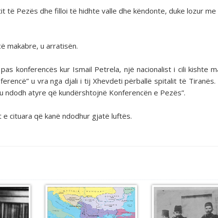
it të Pezës dhe filloi të hidhte valle dhe këndonte, duke lozur me
cë makabre, u arratisën.
s konferencës kur Ismail Petrela, një nacionalist i cili kishte m
ncë” u vra nga djali i tij Xhevdeti përballë spitalit të Tiranës.
që u ndodh atyre që kundërshtojnë Konferencën e Pezës”.
 e cituara që kanë ndodhur gjatë luftës.