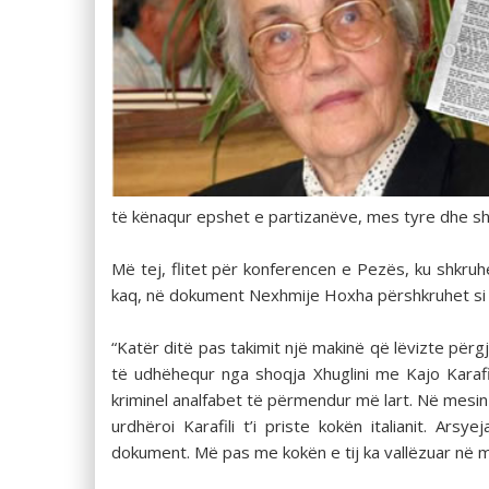
të kënaqur epshet e partizanëve, mes tyre dhe sh
Më tej, flitet për konferencen e Pezës, ku shkru
kaq, në dokument Nexhmije Hoxha përshkruhet si 
“Katër ditë pas takimit një makinë që lëvizte për
të udhëhequr nga shoqja Xhuglini me Kajo Karafil
kriminel analfabet të përmendur më lart. Në mesin e
urdhëroi Karafili t’i priste kokën italianit. Ar
dokument. Më pas me kokën e tij ka vallëzuar në