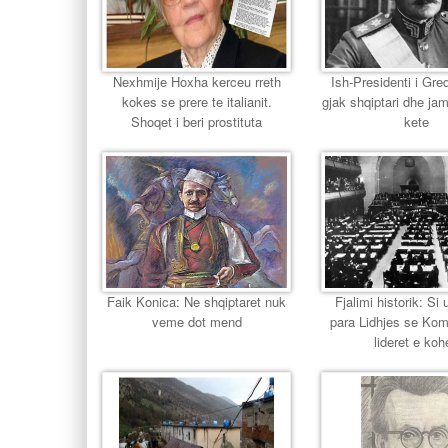
Nexhmije Hoxha kerceu rreth
Ish-Presidenti i Gr
kokes se prere te italianit.
gjak shqiptari dhe jam
Shoqet i beri prostituta
kete
Faik Konica: Ne shqiptaret nuk
Fjalimi historik: Si u
veme dot mend
para Lidhjes se Ko
lideret e koh