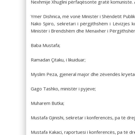
Nexhmije Xhuglini përfaqësonte gratë komuniste. 
Ymer Dishnica, më vonë Ministër i Shëndetit Publik, 
Nako Spiro, sekretari i përgjithshëm i Lëvizjes 
Ministër i Brendshëm dhe Menaxher i Përgjithshëm i
Baba Mustafa;
Ramadan Çitaku, i likuiduar;
Myslim Peza, gjeneral major dhe zëvendës kryetar 
Gago Tashko, ministër i pyjeve;
Muharem Butka;
Mustafa Gjinishi, sekretar i konferencës, pa të dre
Mustafa Kakaci, raportuesi i konferencës, pa të dr