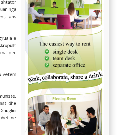
 shtator
ruar nga
ri, pas
gruaja e
krupullt
 mal për
Jo vetëm
munistë,
nist dhe
 Xhuglini
ruhet në