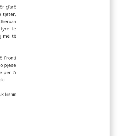
ër çfarë
 tjetër,
rdhëruan
 tyre të
aj më të
ë Fronti
jo pjesë
 për t’i
ki.
k kishin