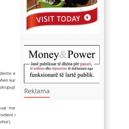
idente e
ohën kur
skrupujt
Reklama
etuar me
sident i
ohur).