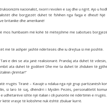
uksionizmi nacionalist, nxorri revolen e saj dhe u ngrit. Ajo u hod
talistët dhe borgjezët duhet të fshihen nga faqja e dheut! Një
ve britanike dhe amerikanë!
ë të mos humbasim më kohë të mëtejshme me sabotues borgjez
tët më të ashpër jashtë ndërtesës dhe iu drejtua si më poshtë.
 Tani e dini se ata janë reaksionarë. Prandaj ata duhet të vdesin,
ombit ata duhet të goditen! Dhe me ta duhet të zhduken të gjith
linin çlirimtar!”
jatë rrugës Tiranë – Kavajë u ndalua nga një grup partizanësh ko
in, si laro të saj, dhëndrri i Myslim Pezës, personalitetit komu
 udhëtarëve ishte një italian i cili punonte në ndërtimin e rrugës.
a për këtë vrasje të kobshme nuk është zbuluar kurrë.