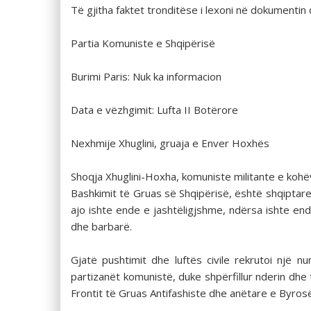
Të gjitha faktet tronditëse i lexoni në dokumentin 
Partia Komuniste e Shqipërisë
Burimi Paris: Nuk ka informacion
Data e vëzhgimit: Lufta II Botërore
Nexhmije Xhuglini, gruaja e Enver Hoxhës
Shoqja Xhuglini-Hoxha, komuniste militante e kohë
Bashkimit të Gruas së Shqipërisë, është shqiptar
ajo ishte ende e jashtëligjshme, ndërsa ishte end
dhe barbarë.
Gjatë pushtimit dhe luftës civile rekrutoi një
partizanët komunistë, duke shpërfillur nderin dhe t
Frontit të Gruas Antifashiste dhe anëtare e Byrosë 