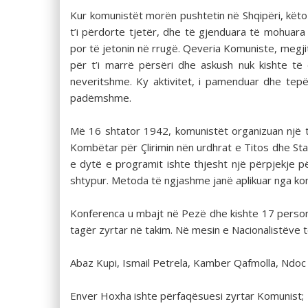
Kur komunistët morën pushtetin në Shqipëri, këto 
t’i përdorte tjetër, dhe të gjenduara të mohuara n
por të jetonin në rrugë. Qeveria Komuniste, megjit
për t’i marrë përsëri dhe askush nuk kishte të
neveritshme. Ky aktivitet, i pamenduar dhe tep
padëmshme.
Më 16 shtator 1942, komunistët organizuan një ta
Kombëtar për Çlirimin nën urdhrat e Titos dhe Sta
e dytë e programit ishte thjesht një përpjekje për
shtypur. Metoda të ngjashme janë aplikuar nga komu
Konferenca u mbajt në Pezë dhe kishte 17 persona
tagër zyrtar në takim. Në mesin e Nacionalistëve t
Abaz Kupi, Ismail Petrela, Kamber Qafmolla, Ndoc
Enver Hoxha ishte përfaqësuesi zyrtar Komunist;