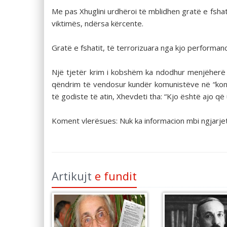
Me pas Xhuglini urdhëroi të mblidhen gratë e fshat
viktimës, ndërsa kërcente.
Gratë e fshatit, të terrorizuara nga kjo performan
Një tjetër krim i kobshëm ka ndodhur menjëherë pa
qëndrim të vendosur kundër komunistëve në “konfere
të godiste të atin, Xhevdeti tha: “Kjo është ajo 
Koment vlerësues: Nuk ka informacion mbi ngjarjet
Artikujt
e fundit