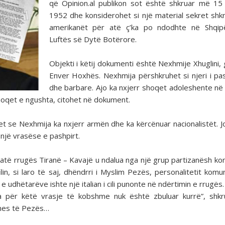
që Opinion.al publikon sot është shkruar më 15
1952 dhe konsiderohet si një material sekret shk
amerikanët për atë ç’ka po ndodhte në Shqipë
Luftës së Dytë Botërore.
Objekti i këtij dokumenti është Nexhmije Xhuglini, 
Enver Hoxhës. Nexhmija përshkruhet si njeri i pas
dhe barbare. Ajo ka nxjerr shoqet adoleshente në
oqet e ngushta, citohet në dokument.
het se Nexhmija ka nxjerr armën dhe ka kërcënuar nacionalistët. 
një vrasëse e pashpirt.
gjatë rrugës Tiranë – Kavajë u ndalua nga një grup partizanësh ko
in, si laro të saj, dhëndrri i Myslim Pezës, personalitetit komu
 udhëtarëve ishte një italian i cili punonte në ndërtimin e rrugës.
syeja për këtë vrasje të kobshme nuk është zbuluar kurrë”, shk
 mes të Pezës…