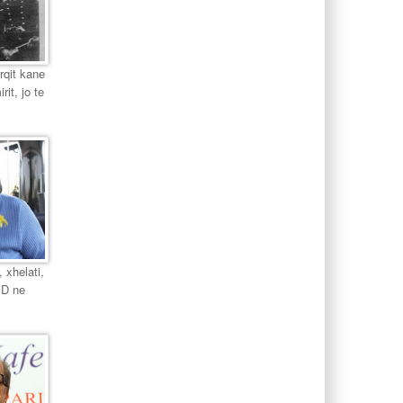
urqit kane
it, jo te
 xhelati,
PD ne