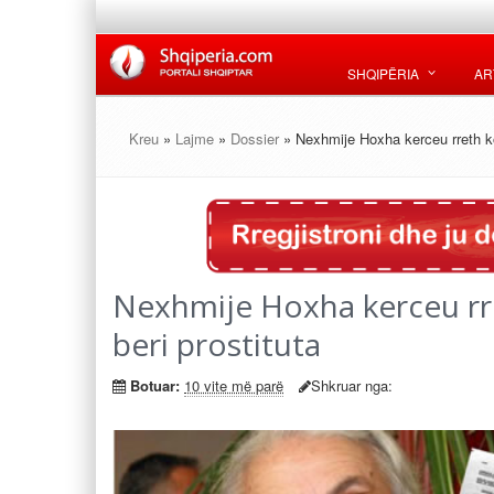
SHQIPËRIA
AR
Kreu
»
Lajme
»
Dossier
» Nexhmije Hoxha kerceu rreth kok
Nexhmije Hoxha kerceu rret
beri prostituta
Botuar:
10 vite më parë
Shkruar nga: