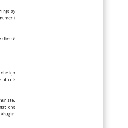
hi një sy
 numër i
ë dhe të
 dhe kjo
ë ata që
munistë,
nist dhe
 Xhuglini