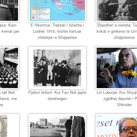
eqise: Kam
E frikshme: Traktati i fshehte i
'Zbardhet' e verteta: T
 krenar per
Lodres 1915, kishte hartuar
kokat e grekeve te Izmir
zhdukjen e Shqiperise
shqiptareve
 tall Noli
Fjalimi brilant: Kur Fan Noli jepte
Liri Lubonja: Kur Shyqi,
mbeve, me
doreheqjen
zgjidhej deputet i 
es
Shkoder