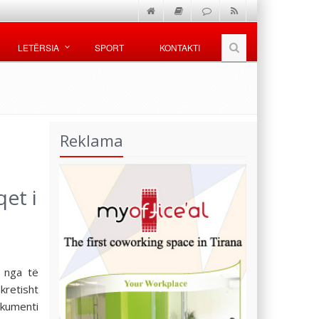
LETËRSIA
SPORT
KONTAKTI
Reklama
et i
2 nga të
kretisht
okumenti