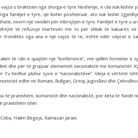
vajza u braktisën nga shoqja e tyre Nexhmije, e cila nuk kishte p
ga familjet e tyre, që kishin poshtëruar, ato nuk kishin zgjedhje
hatë, nxorri një vendim për mbrojtjen e tyre. Familjet e tyre u u
 drejtë të refuzojë martesën me to për shkak të kaluarës së
ër tronditës nga ana e një vajze të re, është ndër veprat e s
kim të cilin e quajtën një “konferencë”, me qëllim formimin e nj
linit dhe për të grupuar elementët nacionalistë me komunistët. K
 t’u hedhur pluhur syve e “nacionalistëve”. Ideja e vërtetë ishte
nistët edhe në Rumani, Bullgari, Greqi, Jugosllavi dhe Çekosllova
 të pranishëm, komunistë dhe nacionalistë, por këta të fundit nu
ë pranishëm ishin:
 Coba, Halim Begeja, Ramazan Jarani.