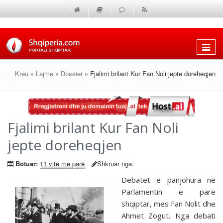
Shfaq
menun
Kreu
»
Lajme
»
Dossier
» Fjalimi brilant Kur Fan Noli jepte doreheqjen
Fjalimi brilant Kur Fan Noli
jepte doreheqjen
Botuar:
11 vite më parë
Shkruar nga:
Debatet e panjohura në
Parlamentin e parë
shqiptar, mes Fan Nolit dhe
Ahmet Zogut. Nga debati