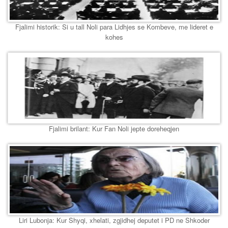
Fjalimi historik: Si u tall Noli para Lidhjes se Kombeve, me lideret e
kohes
Fjalimi brilant: Kur Fan Noli jepte doreheqjen
Liri Lubonja: Kur Shyqi, xhelati, zgjidhej deputet i PD ne Shkoder