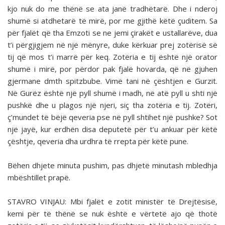
kjo nuk do me thënë se ata janë tradhëtarë. Dhe i nderoj
shumë si atdhetarë të mirë, por me gjithë këtë çuditem. Sa
për fjalët që tha Emzoti se ne jemi çirakët e ustallarëve, dua
t’i përgjigjem në një mënyre, duke kërkuar prej zotërisë së
tij që mos t’i marrë për keq. Zotëria e tij është një orator
shumë i mirë, por përdor pak fjalë hovarda, që në gjuhen
gjermane dmth spitzbube. Vimë tani në çështjen e Gurzit.
Në Gurëz është një pyll shumë i madh, në atë pyll u shti një
pushkë dhe u plagos një njeri, siç tha zotëria e tij. Zotëri,
ç’mundet të bëjë qeveria pse në pyll shtihet një pushke? Sot
një jayë, kur erdhën disa deputetë për t’u ankuar për këtë
çështje, qeveria dha urdhra të rrepta për këtë pune.
Bëhen dhjete minuta pushim, pas dhjetë minutash mbledhja
mbështillet prapë.
STAVRO VINJAU: Mbi fjalët e zotit ministër të Dre­jtësisë,
kemi për të thënë se nuk është e vërtetë ajo që thotë