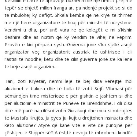
Këshillin e Lartë të aprovojë buxhetin me një deficit prej më
tepër se dhjetë milion franga ar, pa ndonjë projekt se si do
te mbulohej ky defiçit. Shkela këmbë që në krye të thirren
me një herë or­ganizatorë të huaj për ministri të ndryshme.
Vendimi u dha, por unë vura re që kolegët e mi s’kishin
dëshirë dhe as nxi­tim që ky vendim të vihej në veprim.
Provën e kini përpara sysh. Guverna jonë s’ka sjellë asnjë
organizator veç organi­zatorit austriak të ushtriseë i cili
rastisi të ndodhej këtu dhe të cilin guverna jonë s’e ka lënë
të bëjë asnjë organizim…
Tani, zoti Kryetar, nemni leje të bëj disa vërejtje mbi
aluzionet e bukura dhe të holla të zotit Sejfi Vllamasi për
sëmundjen time misterioze e për gishtin e jashtëm si dhe
për aluzionin e ministrit të Punëve të Brendshme, i cili disa
ditë më parë na cilësoi zotin Gurakuqi dhe mua si mbrojtës
të Mustafa Krujës. Ju pyes ju, kujt u drejtohen insinuata dhe
këto aluzione? Atyre që kanë vite e vite që punojnë për
çështjen e Shqipërisë? A është nevoja të mbrohemi kundër