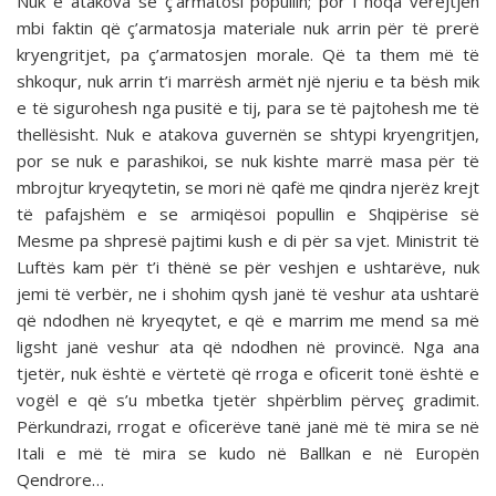
Nuk e atakova se ç’armatosi popullin; por i hoqa vërejtjen
mbi faktin që ç’armatosja materiale nuk arrin për të prerë
kryengritjet, pa ç’armatosjen morale. Që ta them më të
shkoqur, nuk arrin t’i marrësh armët një njeriu e ta bësh mik
e të sigurohesh nga pusitë e tij, para se të pajtohesh me të
thellësisht. Nuk e atakova guvernën se shtypi kryengritjen,
por se nuk e parashikoi, se nuk kishte marrë masa për të
mbrojtur kryeqytetin, se mori në qafë me qindra njerëz krejt
të pafajshëm e se armiqësoi popullin e Shqipërise së
Mesme pa shpresë pajtimi kush e di për sa vjet. Ministrit të
Luftës kam për t’i thënë se për veshjen e ushtarëve, nuk
jemi të verbër, ne i shohim qysh janë të ve­shur ata ushtarë
që ndodhen në kryeqytet, e që e marrim me mend sa më
ligsht janë veshur ata që ndodhen në provincë. Nga ana
tjetër, nuk është e vërtetë që rroga e oficerit tonë është e
vogël e që s’u mbetka tjetër shpërblim përveç grad­imit.
Përkundrazi, rrogat e oficerëve tanë janë më të mira se në
Itali e më të mira se kudo në Ballkan e në Europën
Qendrore…