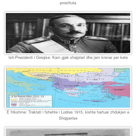
prostituta
Ish-Presidenti i Greqise: Kam gjak shqiptari dhe jam krenar per kete
E frikshme: Traktati i fshehte i Lodres 1915, kishte hartuar zhdukjen e
Shqiperise