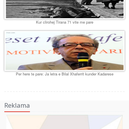
Kur clirohej Tirana 71 vite me pare
Per here te pare: Ja letra e Bilal Xhaferrit kunder Kadarese
Reklama