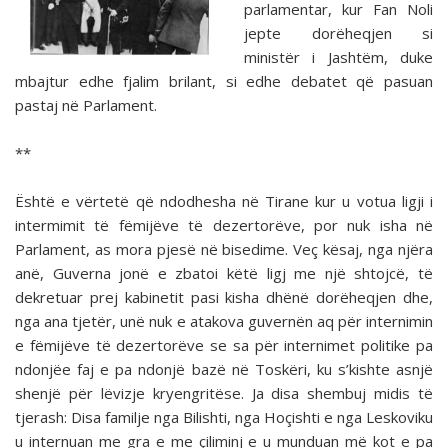
parlamentar, kur Fan Noli
jepte dorëheqjen si
ministër i Jashtëm, duke
mbajtur edhe fjalim brilant, si edhe debatet që pasuan
pastaj në Parlament.
**
Është e vërtetë që ndodhesha në Tirane kur u votua ligji i
intermimit të fëmijëve të dezertorëve, por nuk isha në
Parlament, as mora pjesë në bisedime. Veç kësaj, nga njëra
anë, Guverna jonë e zbatoi këtë ligj me një shtojcë, të
dekretuar prej kabinetit pasi kisha dhënë dorëheqjen dhe,
nga ana tjetër, unë nuk e atakova guvernën aq për interni­min
e fëmijëve të dezertorëve se sa për internimet politike pa
ndonjëe faj e pa ndonjë bazë në Toskëri, ku s’kishte asnjë
shenjë për lëvizje kryengritëse. Ja disa shembuj midis të
tjerash: Disa familje nga Bilishti, nga Hoçishti e nga Les­koviku
u internuan me gra e me çiliminj e u munduan më kot e pa