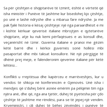
Sa për çështjen e shqiptarëve të Izmirit, është e vër­tetë që
isha ministër i Punëve të Jashtme kur bisedohej kjo çështje,
po unë e lashë ndryshe dhe u mbarua fare ndry­she. Ja me
pak fjalë historia e kësaj çështjeje: një nga para­ardhësit e mi
i kishte kërkuar qeverisë italiane mbrojtjen e qytetarëve
shqiptare, atje ku nuk kemi përfaqësues e as konsull dhe,
veçanërisht në Izmir. Guverna italiane e pra­noi me gëzim
këtë barrë dhe i kërkoi guvernës sonë hollësi mbi
pasaportat dhe mbi taksat konsullore. Në një përgjigje të
dhënë prej meje, e falenderonim qeverine italiane për këtë
lehtësi…
Konflikti u rreptësua dhe kapërceu e marrëveshjes, kur u
vendos të shkoja në konferencën e Gjenovës. Unë isha i
mendjes që s’duhej bërë asnëe emërim pa pëlqimin tim nga
njëra anë, dhe që, nga ana tjetër, duhej të pyetesha për çdo
çështje të jashtme me rëndësi, para se të jepej një vendim.
Kryeministri, i cili duhej të bëhej zëvëndës i punëve të