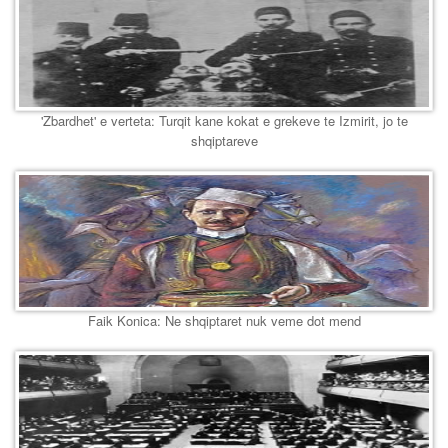
'Zbardhet' e verteta: Turqit kane kokat e grekeve te Izmirit, jo te
shqiptareve
Faik Konica: Ne shqiptaret nuk veme dot mend