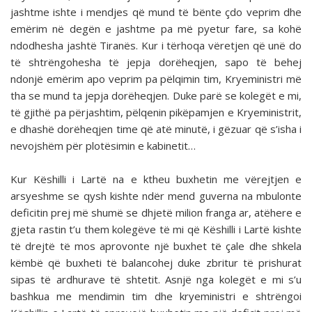
jashtme ishte i mendjes që mund të bënte çdo veprim dhe
emërim në degën e jashtme pa më pyetur fare, sa kohë
ndodhesha jashtë Tiranës. Kur i tërhoqa vëretjen që unë do
të shtrëngohesha të jepja dorëheqjen, sapo të behej
ndonjë emërim apo veprim pa pëlqimin tim, Kryeministri më
tha se mund ta jepja dorëheqjen. Duke parë se kolegët e mi,
të gjithë pa përjashtim, pëlqenin pikëpamjen e Kryeministrit,
e dhashë dorëheqjen time që atë minutë, i gëzuar që s’isha i
nevojshëm për plotësimin e kabinetit…
Kur Këshilli i Lartë na e ktheu buxhetin me vërejtjen e
arsyeshme se qysh kishte ndër mend guverna na mbulonte
deficitin prej më shumë se dhjetë milion franga ar, atëhere e
gjeta rastin t’u them kolegëve të mi që Këshilli i Lartë kishte
të drejtë të mos aprovonte një buxhet të çale dhe shkela
këmbë që buxheti të balancohej duke zbritur të pri­shurat
sipas të ardhurave të shtetit. Asnjë nga kolegët e mi s’u
bashkua me mendimin tim dhe kryeministri e shtrëngoi