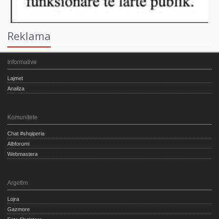
Reklama
Informative
Lajmet
Analiza
Komunitete
Chat #shqiperia
Albforumi
Webmastera
Argetim
Lojra
Gazmore