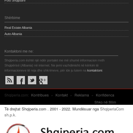
Foto Shqiptare
Shërbime
Real Estate Albania
Auto Albania
Kontaktoni me ne:
Shqiperia.com është një ndër portalet me më shumë informacion rreth
Shqipërisë (Albania) në internet. Ne jemi vazhdimisht në kërkim të
informacioneve të reja dhe shkrimeve, për ide ju lutem na
kontaktoni
.
Shqiperia.com:
Kontribues
»
Kontakt
»
Reklama
»
Konfidenca
Shko në fillim
Të drejtat Shqiperia.com . 2001 - 2022. Mundësuar nga
ShqiperiaCom
sh.p.k.