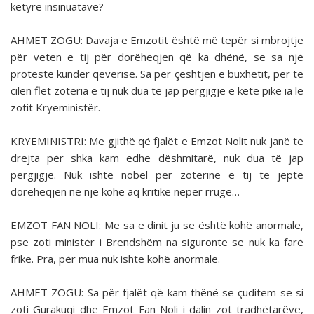
këtyre insinuatave?
AHMET ZOGU: Davaja e Emzotit është më tepër si mbrojtje
për veten e tij për dorëheqjen që ka dhënë, se sa një
protestë kundër qeverisë. Sa për çështjen e buxhetit, për të
cilën flet zotëria e tij nuk dua të jap përgjigje e këtë pikë ia lë
zotit Kryeministër.
KRYEMINISTRI: Me gjithë që fjalët e Emzot Nolit nuk janë të
drejta për shka kam edhe dëshmitarë, nuk dua të jap
përgjigje. Nuk ishte nobël për zotërinë e tij të jepte
dorëheqjen në një kohë aq kritike nëpër rrugë…
EMZOT FAN NOLI: Me sa e dinit ju se është kohë anormale,
pse zoti ministër i Brendshëm na siguronte se nuk ka farë
frike. Pra, për mua nuk ishte kohë anormale.
AHMET ZOGU: Sa për fjalët që kam thënë se çu­ditem se si
zoti Gurakuqi dhe Emzot Fan Noli i dalin zot tradhëtarëve,