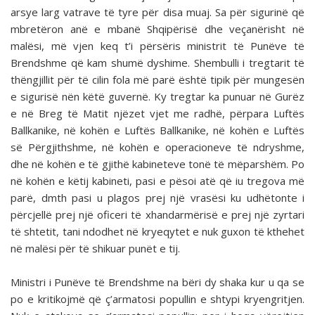
arsye larg vatrave të tyre për disa muaj. Sa për sigurinë që
mbretëron anë e mbanë Shqipërisë dhe veçanërisht në
malësi, më vjen keq t’i përsëris ministrit të Punëve të
Brendshme që kam shumë dyshime. Shembulli i tregtarit të
thëngjillit për të cilin fola më parë është tipik për mungesën
e sigurisë nën këtë guvernë. Ky tregtar ka punuar në Gurëz
e në Breg të Matit njëzet vjet me radhë, përpara Luftës
Ballkanike, në kohën e Luftës Ballkanike, në kohën e Luftës
së Përgjithshme, në kohën e operacione­ve të ndryshme,
dhe në kohën e të gjithë kabineteve tonë të mëparshëm. Po
në kohën e këtij kabineti, pasi e pësoi atë që iu tregova më
parë, dmth pasi u plagos prej një vrasësi ku udhëtonte i
përcjellë prej një oficeri të xhandarmërisë e prej një zyrtari
të shtetit, tani ndodhet në kryeqytet e nuk guxon të kthehet
në malësi për të shikuar punët e tij.
Ministri i Punëve të Brendshme na bëri dy shaka kur u qa se
po e kritikojmë që ç’armatosi popullin e shtypi kry­engritjen.