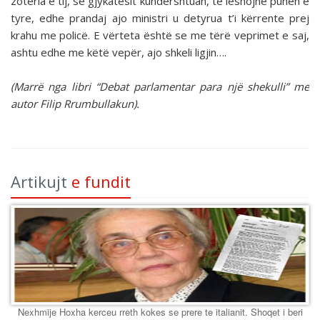
zotëria e tij, se gjykatësit kundërshtuan, të lëshojnë punën e
tyre, edhe prandaj ajo ministri u detyrua t’i kërrente prej
krahu me policë. E vërteta është se me tërë veprimet e saj,
ashtu edhe me këtë vepër, ajo shkeli ligjin….
(Marrë nga libri “Debat parlamentar para një shekulli” me
autor Filip Rrumbullakun).
Artikujt
e fundit
Nexhmije Hoxha kerceu rreth kokes se prere te italianit. Shoqet i beri