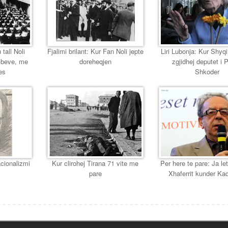
 tall Noli
Fjalimi brilant: Kur Fan Noli jepte
Liri Lubonja: Kur Shyqi,
mbeve, me
doreheqjen
zgjidhej deputet i 
es
Shkoder
cionalizmi
Kur clirohej Tirana 71 vite me
Per here te pare: Ja let
pare
Xhaferrit kunder Ka