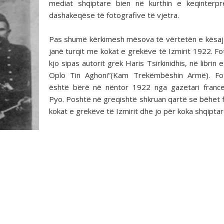
mediat shqiptare bien në kurthin e keqinterpr
dashakeqëse të fotografive të vjetra.
Pas shumë kërkimesh mësova të vërtetën e kësaj
janë turqit me kokat e grekëve të Izmirit 1922. Fo
kjo sipas autorit grek Haris Tsirkinidhis, në librin e
Oplo Tin Aghoni”(Kam Trekëmbëshin Armë). Fot
është bërë në nëntor 1922 nga gazetari franc
Pyo. Poshtë në greqishtë shkruan qartë se bëhet f
kokat e grekëve të Izmirit dhe jo për koka shqiptar