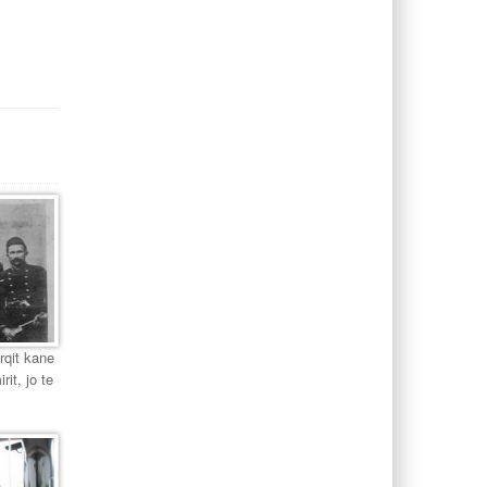
urqit kane
it, jo te