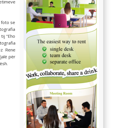
etimeve
 foto se
tografia
 tij “Eho
ografia
ez Rene
jalë për
ësh.