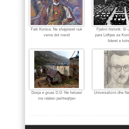
Faik Konica: Ne shqiptaret nuk
Fjalimi historik: Si u
veme dot mend
para Lidhjes se Ko
lideret e koh
Dosja e gruas D.D: Ne hetuesi
Universalizmi dhe Na
me ndalen jashteqitjen