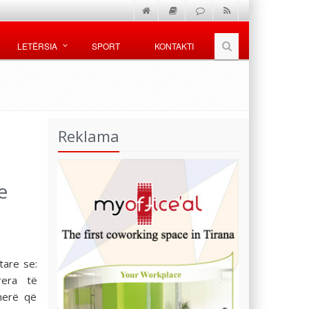
LETËRSIA
SPORT
KONTAKTI
Reklama
e
tare se:
era të
herë që