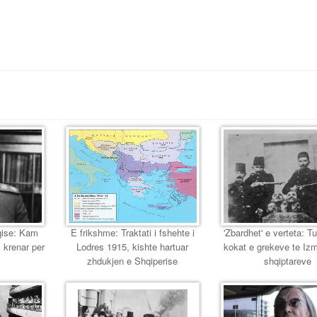
eqise: Kam
E frikshme: Traktati i fshehte i
'Zbardhet' e verteta: T
 krenar per
Lodres 1915, kishte hartuar
kokat e grekeve te Izmir
zhdukjen e Shqiperise
shqiptareve