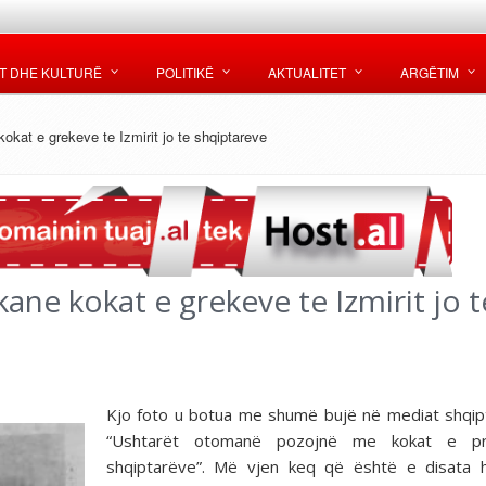
T DHE KULTURË
POLITIKË
AKTUALITET
ARGËTIM
kokat e grekeve te Izmirit jo te shqiptareve
ane kokat e grekeve te Izmirit jo t
Kjo foto u botua me shumë bujë në mediat shqip
“Ushtarët otomanë pozojnë me kokat e pr
shqiptarëve”. Më vjen keq që është e disata 