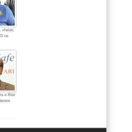
 xhelati,
PD ne
ra e Bilal
darese