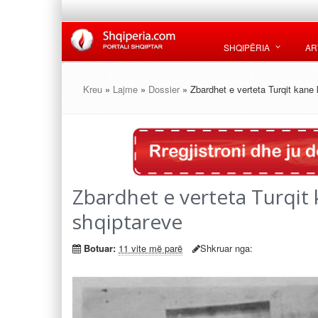
SHQIPËRIA
AR
Kreu
»
Lajme
»
Dossier
» Zbardhet e verteta Turqit kane 
Zbardhet e verteta Turqit k
shqiptareve
Botuar:
11 vite më parë
Shkruar nga: