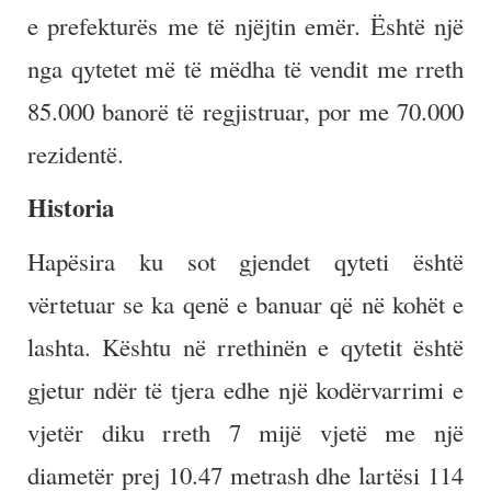
e prefekturës me të njëjtin emër. Është një
nga qytetet më të mëdha të vendit me rreth
85.000 banorë të regjistruar, por me 70.000
rezidentë.
Historia
Hapësira ku sot gjendet qyteti është
vërtetuar se ka qenë e banuar që në kohët e
lashta. Kështu në rrethinën e qytetit është
gjetur ndër të tjera edhe një kodërvarrimi e
vjetër diku rreth 7 mijë vjetë me një
diametër prej 10.47 metrash dhe lartësi 114