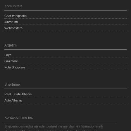
Komunitete
Chat #shqiperia
Albforumi
Webmastera
Argetim
Lojra
Gazmore
Foto Shqiptare
Shërbime
Real Estate Albania
Auto Albania
Kontaktoni me ne:
Shqiperia.com është një ndër portalet me më shumë informacion rreth