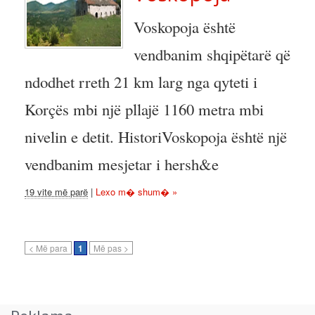
Voskopoja është
vendbanim shqipëtarë që
ndodhet rreth 21 km larg nga qyteti i
Korçës mbi një pllajë 1160 metra mbi
nivelin e detit. HistoriVoskopoja është një
vendbanim mesjetar i hersh&e
19 vite më parë
|
Lexo m� shum� »
< Më para
1
Më pas >