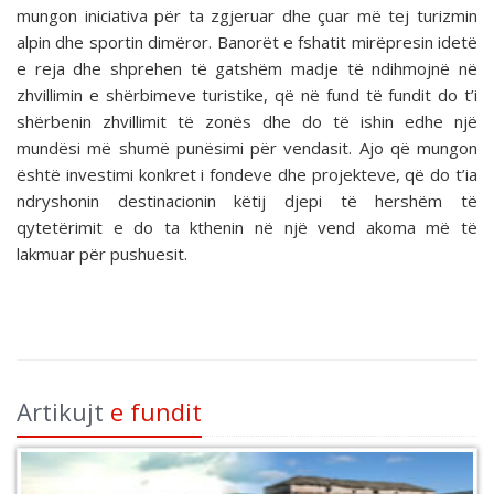
mungon iniciativa për ta zgjeruar dhe çuar më tej turizmin
alpin dhe sportin dimëror. Banorët e fshatit mirëpresin idetë
e reja dhe shprehen të gatshëm madje të ndihmojnë në
zhvillimin e shërbimeve turistike, që në fund të fundit do t’i
shërbenin zhvillimit të zonës dhe do të ishin edhe një
mundësi më shumë punësimi për vendasit. Ajo që mungon
është investimi konkret i fondeve dhe projekteve, që do t’ia
ndryshonin destinacionin këtij djepi të hershëm të
qytetërimit e do ta kthenin në një vend akoma më të
lakmuar për pushuesit.
Artikujt
e fundit