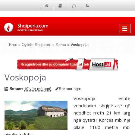
Shfaq
menun
Kreu
»
Qytete Shqiptare
»
Korca
» Voskopoja
Voskopoja
Botuar:
19 vite më parë
Shkruar nga:
Voskopoja është
vendbanim shqipëtarë që
ndodhet rreth 21 km larg
nga qyteti i Korçës mbi një
pllajë 1160 metra mbi
nivelin e detit.