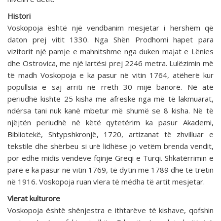
Histori
Voskopoja është një vendbanim mesjetar i hershëm që
daton prej vitit 1330. Nga Shën Prodhomi hapet para
vizitorit një pamje e mahnitshme nga duken majat e Lënies
dhe Ostrovica, me një lartësi prej 2246 metra. Lulëzimin më
të madh Voskopoja e ka pasur në vitin 1764, atëherë kur
popullsia e saj arriti në rreth 30 mijë banorë. Në atë
periudhë kishte 25 kisha me afreske nga më të lakmuarat,
ndërsa tani nuk kanë mbetur më shumë se 8 kisha. Në të
njëjtën periudhë në këtë qytetërim ka pasur Akademi,
Bibliotekë, Shtypshkronjë, 1720, artizanat të zhvilluar e
tekstile dhe shërbeu si urë lidhëse jo vetëm brenda vendit,
por edhe midis vendeve fqinje Greqi e Turqi. Shkatërrimin e
parë e ka pasur në vitin 1769, të dytin më 1789 dhe të tretin
në 1916. Voskopoja ruan vlera të mëdha të artit mesjetar.
Vlerat kulturore
Voskopoja është shënjestra e ithtarëve të kishave, qofshin