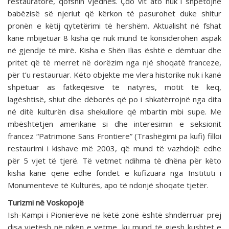
restauratorë, qofshin vjedhës. Çdo vit ato nuk i shpëtojnë
babëzisë së njeriut që kërkon të pasurohet duke shitur
pronën e këtij qytetërimi të hershëm. Aktualisht në fshat
kanë mbijetuar 8 kisha që nuk mund të konsiderohen aspak
në gjendje të mirë. Kisha e Shën Ilias është e dëmtuar dhe
pritet që të merret në dorëzim nga një shoqatë franceze,
për t’u restauruar. Këto objekte me vlera historike nuk i kanë
shpëtuar as fatkeqësive të natyrës, motit të keq,
lagështisë, shiut dhe dëborës që po i shkatërrojnë nga dita
në ditë kulturën disa shekullore që mbartin mbi supe. Me
mbështetjen amerikane si dhe interesimin e seksionit
francez “Patrimone Sans Frontiere” (Trashëgimi pa kufi) filloi
restaurimi i kishave më 2003, që mund të vazhdojë edhe
për 5 vjet të tjerë. Të vetmet ndihma të dhëna për këto
kisha kanë qenë edhe fondet e kufizuara nga Instituti i
Monumenteve të Kulturës, apo të ndonjë shoqate tjetër.
Turizmi në Voskopojë
Ish-Kampi i Pionierëve në këtë zonë është shndërruar prej
disa vjetësh në pikën e vetme, ku mund të gjesh kushtet e