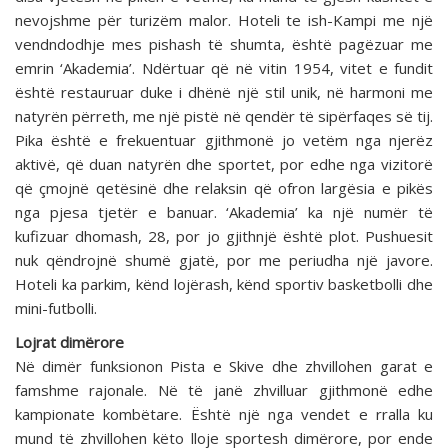
nevojshme për turizëm malor. Hoteli te ish-Kampi me një
vendndodhje mes pishash të shumta, është pagëzuar me
emrin ‘Akademia’. Ndërtuar që në vitin 1954, vitet e fundit
është restauruar duke i dhënë një stil unik, në harmoni me
natyrën përreth, me një pistë në qendër të sipërfaqes së tij.
Pika është e frekuentuar gjithmonë jo vetëm nga njerëz
aktivë, që duan natyrën dhe sportet, por edhe nga vizitorë
që çmojnë qetësinë dhe relaksin që ofron largësia e pikës
nga pjesa tjetër e banuar. ‘Akademia’ ka një numër të
kufizuar dhomash, 28, por jo gjithnjë është plot. Pushuesit
nuk qëndrojnë shumë gjatë, por me periudha një javore.
Hoteli ka parkim, kënd lojërash, kënd sportiv basketbolli dhe
mini-futbolli.
Lojrat dimërore
Në dimër funksionon Pista e Skive dhe zhvillohen garat e
famshme rajonale. Në të janë zhvilluar gjithmonë edhe
kampionate kombëtare. Është një nga vendet e rralla ku
mund të zhvillohen këto lloje sportesh dimërore, por ende