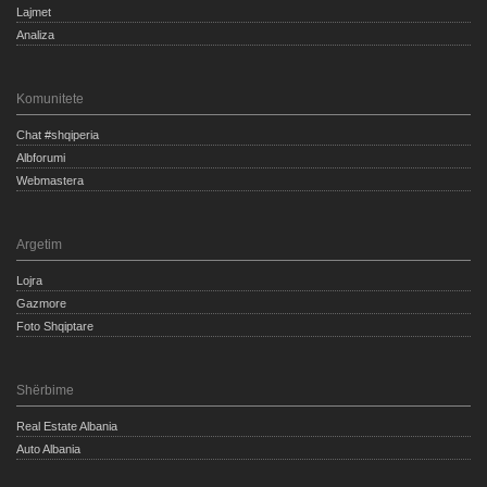
Lajmet
Analiza
Komunitete
Chat #shqiperia
Albforumi
Webmastera
Argetim
Lojra
Gazmore
Foto Shqiptare
Shërbime
Real Estate Albania
Auto Albania