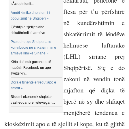
deklarata, peticione e
sÃ« opinionit...
ftesa për t’u përfshirë
Armët kimike dhe triumfi i
populizmit në Shqipëri »
në kundërshtimin e
Çështja e sjelljes dhe
shkatërrimit të lëndëve
shkatërrimit të armëve...
Pse duhet qe Shqiperia te
helmuese luftarake
kontribuoje ne shkaterrimin e
armeve kimike Siriane »
(LHL) siriane prej
Këto ditë nuk guxon dot të
Shqipërisë. Siç e do
hapësh Facebook-un apo
Twitter-in...
zakoni në vendin tonë
Dora e fshehtë e tregut apo e
mjafton që diçka të
shtetit »
Sistemi ekonomik shqiptar i
bjerë në sy dhe shfaqet
trashëguar prej tetëvjeçarit...
menjëherë tendenca e
kioskëzimit apo e të sjellit si kope, ku të gjithë