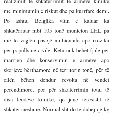
realizimit të shkatërrimit të armëve kimike
me minimumin e riskut dhe pa kurrfarë dëmi.
Po ashtu, Belgjika vitin e kaluar ka
shkatërruar mbi 105 tonë municion LHL pa
më të voglën pasojë ambientale apo rreziku
për popullsinë civile. Këtu nuk bëhet fjalë për
marrjen dhe konservimin e armëve apo
skorjeve bërthamore në territorin tonë, për të
cilën bëhen dendur revolta në vendet
perëndimore, por për shkatërrimin total të
disa lëndëve kimike, që janë tërësisht të
shkatërrueshme. Normalisht do të duhej që ky