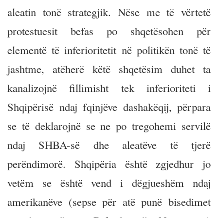
aleatin tonë strategjik. Nëse me të vërtetë
protestuesit befas po shqetësohen për
elementë të inferioritetit në politikën tonë të
jashtme, atëherë këtë shqetësim duhet ta
kanalizojnë fillimisht tek inferioriteti i
Shqipërisë ndaj fqinjëve dashakëqij, përpara
se të deklarojnë se ne po tregohemi servilë
ndaj SHBA-së dhe aleatëve të tjerë
perëndimorë. Shqipëria është zgjedhur jo
vetëm se është vend i dëgjueshëm ndaj
amerikanëve (sepse për atë punë bisedimet