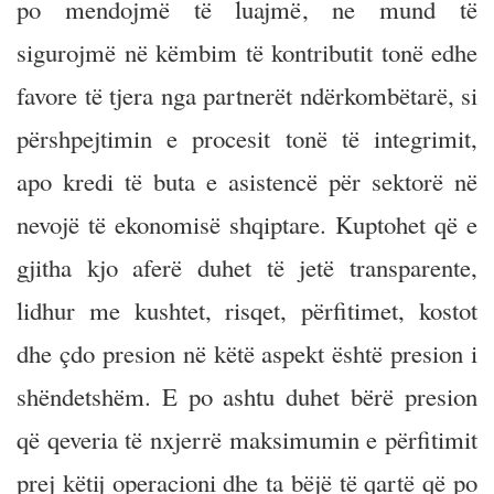
po mendojmë të luajmë, ne mund të
sigurojmë në këmbim të kontributit tonë edhe
favore të tjera nga partnerët ndërkombëtarë, si
përshpejtimin e procesit tonë të integrimit,
apo kredi të buta e asistencë për sektorë në
nevojë të ekonomisë shqiptare. Kuptohet që e
gjitha kjo aferë duhet të jetë transparente,
lidhur me kushtet, risqet, përfitimet, kostot
dhe çdo presion në këtë aspekt është presion i
shëndetshëm. E po ashtu duhet bërë presion
që qeveria të nxjerrë maksimumin e përfitimit
prej këtij operacioni dhe ta bëjë të qartë që po