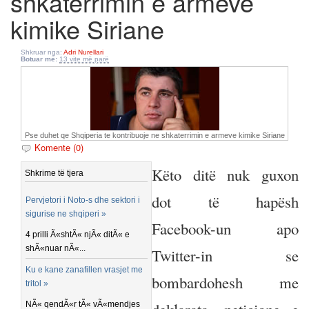
shkaterrimin e armeve
kimike Siriane
Shkruar nga:
Adri Nurellari
Botuar më:
13 vite më parë
Pse duhet qe Shqiperia te kontribuoje ne shkaterrimin e armeve kimike Siriane
Komente (0)
Këto ditë nuk guxon
Shkrime të tjera
dot të hapësh
Pervjetori i Noto-s dhe sektori i
sigurise ne shqiperi »
Facebook-un apo
4 prilli Ã«shtÃ« njÃ« ditÃ« e
shÃ«nuar nÃ«...
Twitter-in se
Ku e kane zanafillen vrasjet me
bombardohesh me
tritol »
NÃ« qendÃ«r tÃ« vÃ«mendjes