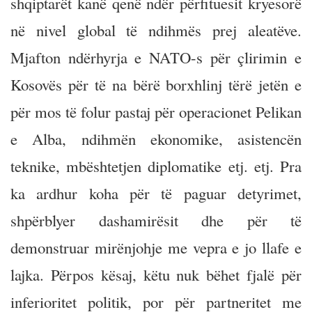
shqiptarët kanë qenë ndër përfituesit kryesorë
në nivel global të ndihmës prej aleatëve.
Mjafton ndërhyrja e NATO-s për çlirimin e
Kosovës për të na bërë borxhlinj tërë jetën e
për mos të folur pastaj për operacionet Pelikan
e Alba, ndihmën ekonomike, asistencën
teknike, mbështetjen diplomatike etj. etj. Pra
ka ardhur koha për të paguar detyrimet,
shpërblyer dashamirësit dhe për të
demonstruar mirënjohje me vepra e jo llafe e
lajka. Përpos kësaj, këtu nuk bëhet fjalë për
inferioritet politik, por për partneritet me