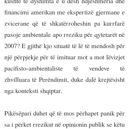
kushte të dyshimta e u desh ndjeshmëria dhe
financimi amerikan me ekspertizë gjermane e
zvicerane që të shkatërroheshin pa kurrfarë
pasoje ambientale apo rreziku për qytetarët në
2007? E gjithë kjo situatë të lë të mendosh për
një përpjekje për të imituar mot a mot lëvizjet
pacifisto-ambientaliste të vendeve të
zhvilluara të Perëndimit, duke dalë krejtësisht
nga konteksti shqiptar.
Pikësëpari duhet që të mos përhapet panik për
sa i përket rrezikut në opinionin publik se këtu