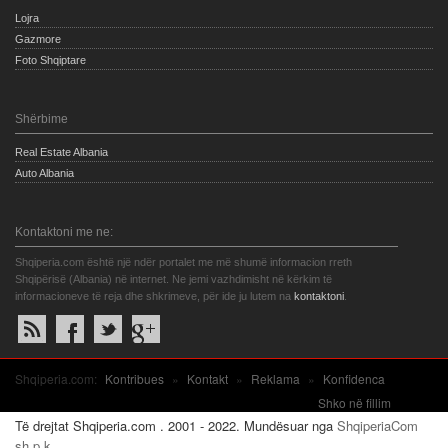
Lojra
Gazmore
Foto Shqiptare
Shërbime
Real Estate Albania
Auto Albania
Kontaktoni me ne:
Shqiperia.com është një ndër portalet me më shumë informacion rreth
Shqipërisë (Albania) në internet. Ne jemi vazhdimisht në kërkim të
informacioneve të reja dhe shkrimeve, për ide ju lutem na
kontaktoni
.
Shqiperia.com:
Kontribues
»
Kontakt
»
Reklama
»
Konfidenca
Shko në fillim
Të drejtat Shqiperia.com . 2001 - 2022. Mundësuar nga
ShqiperiaCom
sh.p.k.