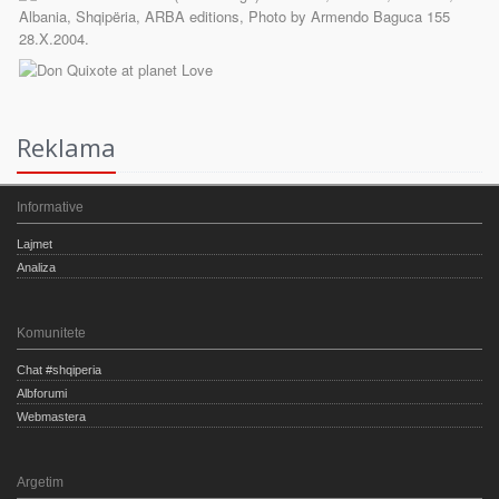
Reklama
Informative
Lajmet
Analiza
Komunitete
Chat #shqiperia
Albforumi
Webmastera
Argetim