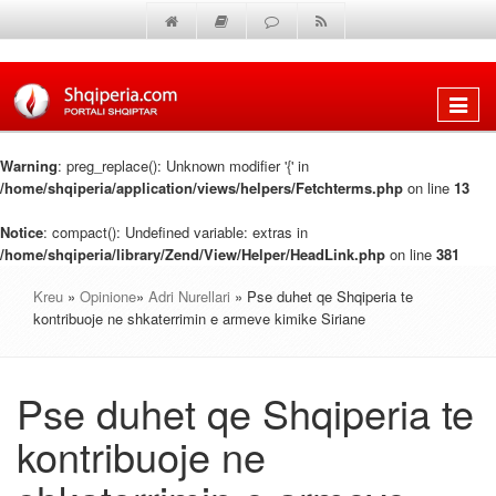
Shfaq
menun
Warning
: preg_replace(): Unknown modifier '{' in
/home/shqiperia/application/views/helpers/Fetchterms.php
on line
13
Notice
: compact(): Undefined variable: extras in
/home/shqiperia/library/Zend/View/Helper/HeadLink.php
on line
381
Kreu
»
Opinione
»
Adri Nurellari
» Pse duhet qe Shqiperia te
kontribuoje ne shkaterrimin e armeve kimike Siriane
Pse duhet qe Shqiperia te
kontribuoje ne