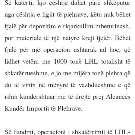
Së katërti, kjo çështje duhet parë shkëputur
nga çështja e ligjit të plehrave, këtu nuk bëhet
fjalë për depozitim e riqarkullim mbeturinash,
por materiale të një natyre krejt tjetër. Bëhet
fjalë për një operacion ushtarak ad hoc, që
lidhet vetëm me 1000 tonë LHL totalisht të
shkatërrueshme, e jo me mijëra tonë plehra që
do të vinin në mënyrë të vazhdueshme e që
ishin kundërshtuar me të drejtë prej Aleancës
Kundër Importit të Plehrave.
Së fundmi, operacioni i shkatërrimit të LHL-