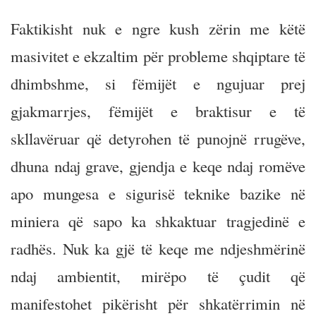
Faktikisht nuk e ngre kush zërin me këtë
masivitet e ekzaltim për probleme shqiptare të
dhimbshme, si fëmijët e ngujuar prej
gjakmarrjes, fëmijët e braktisur e të
skllavëruar që detyrohen të punojnë rrugëve,
dhuna ndaj grave, gjendja e keqe ndaj romëve
apo mungesa e sigurisë teknike bazike në
miniera që sapo ka shkaktuar tragjedinë e
radhës. Nuk ka gjë të keqe me ndjeshmërinë
ndaj ambientit, mirëpo të çudit që
manifestohet pikërisht për shkatërrimin në