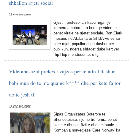
shkallon rrjeti social
11 vite më parë
Gjesti i profesorit, i kapur nga nje
kamera amatore, ka bere qe video te
behet virale ne rrjetet sociale. Ron Clark,
mesues ne Atalanta te SHBA-ve eshte
bere mjaft popullor dhe i dashur per
publikun, ndersa shfaqet duke kercyer
Hip-Hop me studentet e tij.
Videomesazhi prekes i vajzes per te atin I dashur
babi mua do te me quajne k**** dhe per kete fajtor
do te jesh ti
11 vite më parë
Sipas Organizates Boterore te
Shendetesise, nje ne tre femra behet
pjese e dhunes fizike dhe seksuale.
Kompania norvegjeze 'Care Norway' ka