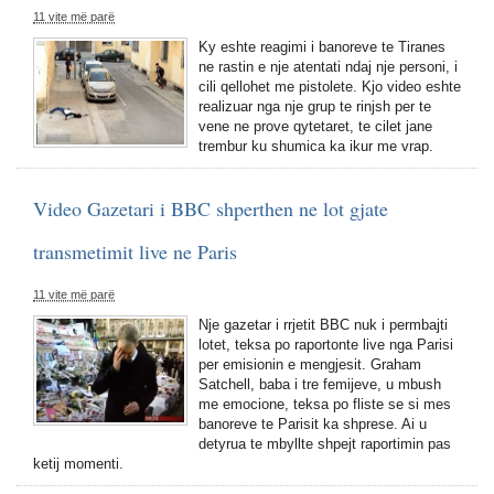
11 vite më parë
Ky eshte reagimi i banoreve te Tiranes
ne rastin e nje atentati ndaj nje personi, i
cili qellohet me pistolete. Kjo video eshte
realizuar nga nje grup te rinjsh per te
vene ne prove qytetaret, te cilet jane
trembur ku shumica ka ikur me vrap.
Video Gazetari i BBC shperthen ne lot gjate
transmetimit live ne Paris
11 vite më parë
Nje gazetar i rrjetit BBC nuk i permbajti
lotet, teksa po raportonte live nga Parisi
per emisionin e mengjesit. Graham
Satchell, baba i tre femijeve, u mbush
me emocione, teksa po fliste se si mes
banoreve te Parisit ka shprese. Ai u
detyrua te mbyllte shpejt raportimin pas
ketij momenti.