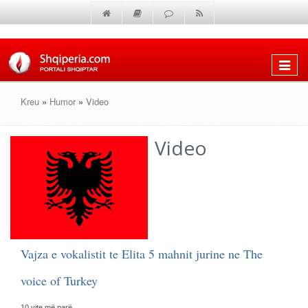
Shfaq
menun
Kreu
»
Humor
»
Video
Video
Vajza e vokalistit te Elita 5 mahnit jurine ne The
voice of Turkey
10 vite më parë