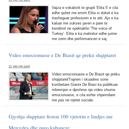
Vajza e vokalistit te grupit 'Elita 5' e cila
edhe quhet me emrin Elita si duket e ka
trasheguar profesionin e te atit. Ajo e ka
kaluar me sukses javen e pare te
kendimit ne spektaklin 'The voice of
Turkey'. Elita e ka mahnitur edhe jurine
me zerin dhe performancen e saj.
Video emocionuese e De Biasit qe preku shqiptaret
11 vite më parë
Video emocionuese e De Biasit qe preku
shqiptaretTrajneri i skuadres sone
kombetare Gianni De Biasi ka publikuar
mbremjen e djeshme nje video shume
emocionuese, e cila eshte shperndare
me pas ne rrjetet sociale.
Gjyshja shqiptare feston 100 vjetorin e lindjes me
Mercedes dhe puro kubaneze