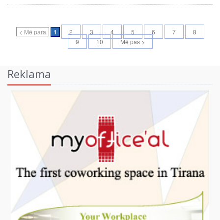
< Më para
1
2
3
4
5
6
7
8
9
10
Më pas >
Reklama