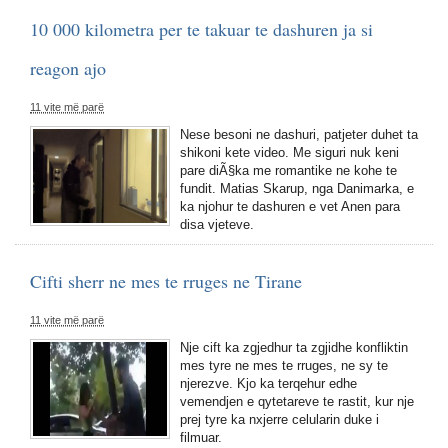
10 000 kilometra per te takuar te dashuren ja si
reagon ajo
11 vite më parë
Nese besoni ne dashuri, patjeter duhet ta
shikoni kete video. Me siguri nuk keni
pare diÃ§ka me romantike ne kohe te
fundit. Matias Skarup, nga Danimarka, e
ka njohur te dashuren e vet Anen para
disa vjeteve.
Cifti sherr ne mes te rruges ne Tirane
11 vite më parë
Nje cift ka zgjedhur ta zgjidhe konfliktin
mes tyre ne mes te rruges, ne sy te
njerezve. Kjo ka terqehur edhe
vemendjen e qytetareve te rastit, kur nje
prej tyre ka nxjerre celularin duke i
filmuar.