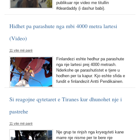
publikuar nje video me titullin
#deardaddy (i dashur babi).
Hidhet pa parashute nga mbi 4000 metra lartesi
(Video)
11 vite më parë
Finlandezi eshte hedhur pa parashute
nga nje lartesi prej 4000 metrash.
Nderkohe qe parashutistet e tjere u
hodhen per ta kapur. Kjo eshte sfida e
fundit e finlandezit Antti Pendikainen.
Si reagojne qytetaret e Tiranes kur dhunohet nje i
pastrehe
11 vite më parë
Nje grup te rinjsh nga kryeqyteti kane
marre nje nisme per te bere nje