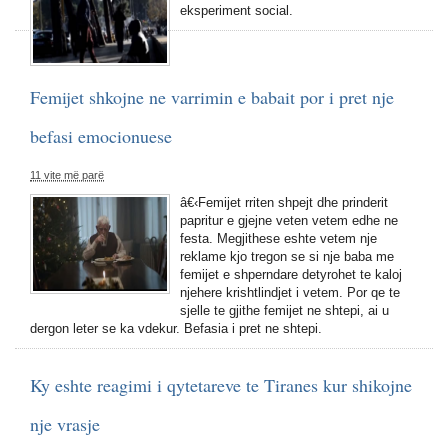
eksperiment social.
Femijet shkojne ne varrimin e babait por i pret nje
befasi emocionuese
11 vite më parë
â€‹Femijet rriten shpejt dhe prinderit
papritur e gjejne veten vetem edhe ne
festa. Megjithese eshte vetem nje
reklame kjo tregon se si nje baba me
femijet e shperndare detyrohet te kaloj
njehere krishtlindjet i vetem. Por qe te
sjelle te gjithe femijet ne shtepi, ai u
dergon leter se ka vdekur. Befasia i pret ne shtepi.
Ky eshte reagimi i qytetareve te Tiranes kur shikojne
nje vrasje