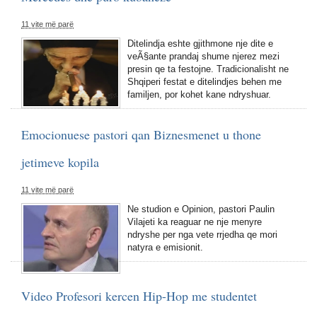
11 vite më parë
Ditelindja eshte gjithmone nje dite e
veÃ§ante prandaj shume njerez mezi
presin qe ta festojne. Tradicionalisht ne
Shqiperi festat e ditelindjes behen me
familjen, por kohet kane ndryshuar.
Emocionuese pastori qan Biznesmenet u thone
jetimeve kopila
11 vite më parë
Ne studion e Opinion, pastori Paulin
Vilajeti ka reaguar ne nje menyre
ndryshe per nga vete rrjedha qe mori
natyra e emisionit.
Video Profesori kercen Hip-Hop me studentet