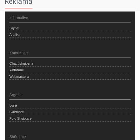
Reklama
Informative
Lajmet
Analiza
Komunitete
Chat #shqiperia
Albforumi
Webmastera
Argetim
Lojra
Gazmore
Foto Shqiptare
Shërbime