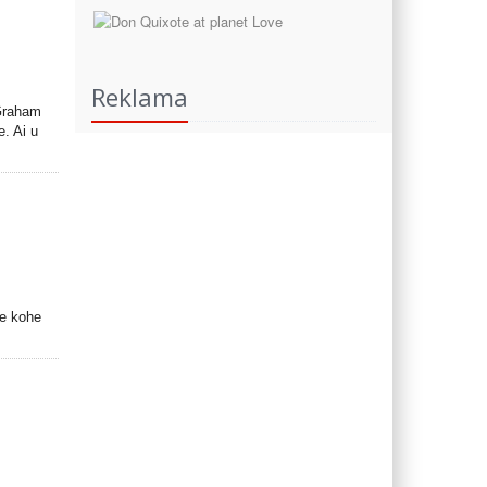
Reklama
 Graham
e. Ai u
ne kohe