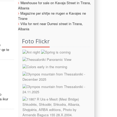
Warehouse for sale on Kavaja Street in Tirana,
Albania
Magazine per shitje ne rrugen e Kavajes ne
Tirane
Villa for rent near Durresi street in Tirana,
Albania
Foto Flickr
e
r qe te
o
a ikur