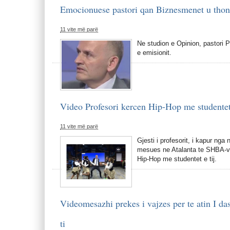
Emocionuese pastori qan Biznesmenet u thone
11 vite më parë
Ne studion e Opinion, pastori P
e emisionit.
Video Profesori kercen Hip-Hop me studentet 
11 vite më parë
Gjesti i profesorit, i kapur nga
mesues ne Atalanta te SHBA-ve 
Hip-Hop me studentet e tij.
Videomesazhi prekes i vajzes per te atin I da
ti