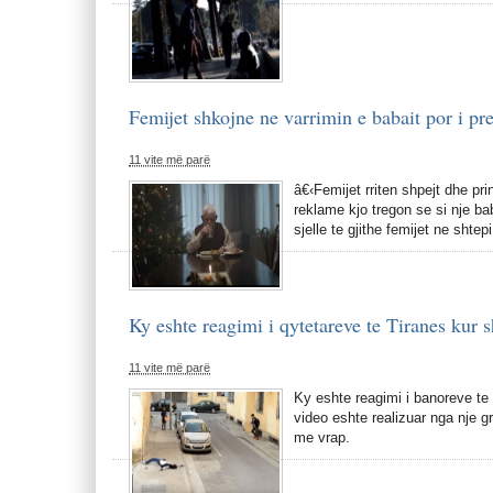
Femijet shkojne ne varrimin e babait por i pr
11 vite më parë
â€‹Femijet rriten shpejt dhe pr
reklame kjo tregon se si nje ba
sjelle te gjithe femijet ne shtep
Ky eshte reagimi i qytetareve te Tiranes kur s
11 vite më parë
Ky eshte reagimi i banoreve te T
video eshte realizuar nga nje gr
me vrap.