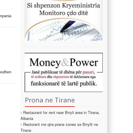
ompania
 hodhen
Prona ne Tirane
Restaurant for rent near Brryli area in Tirana,
Albania
Restorant me qira prane zones se Brrylit ne
Tirane