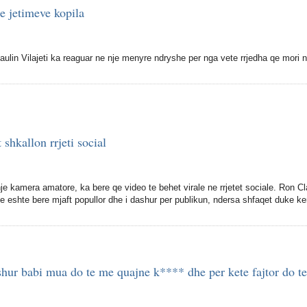
 jetimeve kopila
aulin Vilajeti ka reaguar ne nje menyre ndryshe per nga vete rrjedha qe mori 
shkallon rrjeti social
 nje kamera amatore, ka bere qe video te behet virale ne rrjetet sociale. Ron Cl
eshte bere mjaft popullor dhe i dashur per publikun, ndersa shfaqet duke ke
shur babi mua do te me quajne k**** dhe per kete fajtor do te