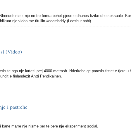
Shendetesise, nje ne tre femra behet pjese e dhunes fizike dhe seksuale. K
likuar nje video me titullin #deardaddy (i dashur babi).
si (Video)
ashute nga nje lartesi prej 4000 metrash. Nderkohe qe parashutistet e tjere u
fundit e finlandezit Antti Pendikainen.
nje i pastrehe
ti kane marre nje nisme per te bere nje eksperiment social.