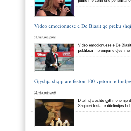
jurine me zerin dhe performanc
Video emocionuese e De Biasit qe preku shqi
11 vite më parë
Video emocionuese e De Biasit 
publikuar mbremjen e djeshme n
Gjyshja shqiptare feston 100 vjetorin e lind
11 vite më parë
Ditelindja eshte gjithmone nje 
Shqiperi festat e ditelindjes b