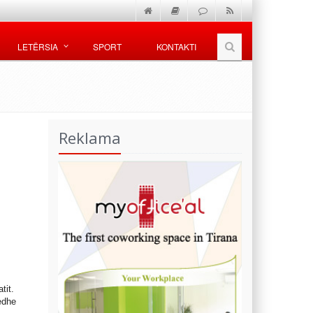
LETËRSIA
SPORT
KONTAKTI
Reklama
tit.
edhe