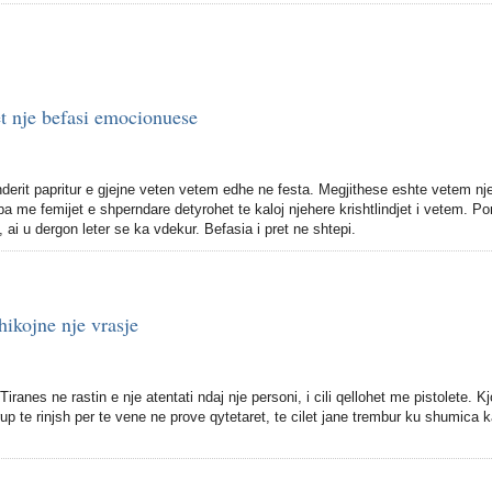
et nje befasi emocionuese
inderit papritur e gjejne veten vetem edhe ne festa. Megjithese eshte vetem nj
ba me femijet e shperndare detyrohet te kaloj njehere krishtlindjet i vetem. Po
i, ai u dergon leter se ka vdekur. Befasia i pret ne shtepi.
hikojne nje vrasje
iranes ne rastin e nje atentati ndaj nje personi, i cili qellohet me pistolete. Kj
up te rinjsh per te vene ne prove qytetaret, te cilet jane trembur ku shumica k