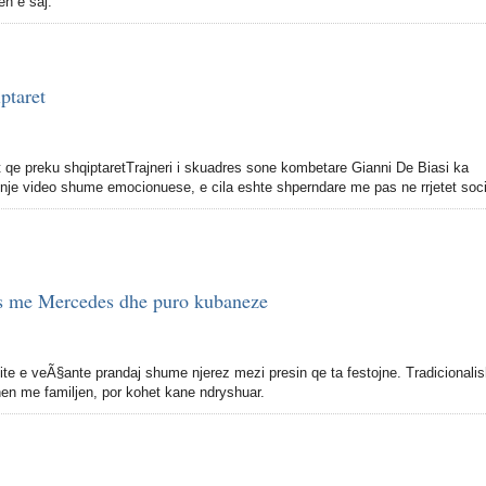
en e saj.
ptaret
qe preku shqiptaretTrajneri i skuadres sone kombetare Gianni De Biasi ka
je video shume emocionuese, e cila eshte shperndare me pas ne rrjetet soci
jes me Mercedes dhe puro kubaneze
dite e veÃ§ante prandaj shume njerez mezi presin qe ta festojne. Tradicionalis
ehen me familjen, por kohet kane ndryshuar.