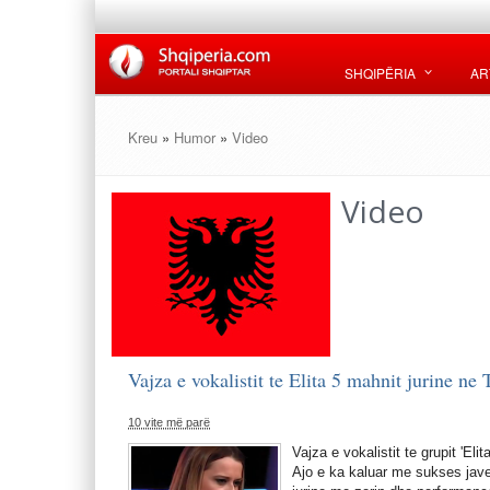
SHQIPËRIA
AR
Kreu
»
Humor
»
Video
Video
Vajza e vokalistit te Elita 5 mahnit jurine ne
10 vite më parë
Vajza e vokalistit te grupit 'Eli
Ajo e ka kaluar me sukses javen