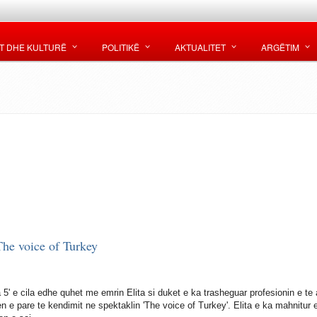
T DHE KULTURË
POLITIKË
AKTUALITET
ARGËTIM
 The voice of Turkey
ta 5' e cila edhe quhet me emrin Elita si duket e ka trasheguar profesionin e te a
 e pare te kendimit ne spektaklin 'The voice of Turkey'. Elita e ka mahnitur 