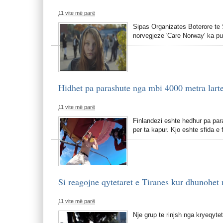
11 vite më parë
Sipas Organizates Boterore te 
norvegjeze 'Care Norway' ka pub
Hidhet pa parashute nga mbi 4000 metra larte
11 vite më parë
Finlandezi eshte hedhur pa par
per ta kapur. Kjo eshte sfida e 
Si reagojne qytetaret e Tiranes kur dhunohet 
11 vite më parë
Nje grup te rinjsh nga kryeqyte