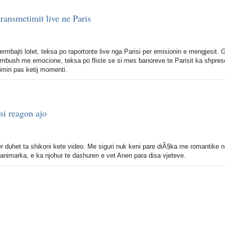
ransmetimit live ne Paris
permbajti lotet, teksa po raportonte live nga Parisi per emisionin e mengjesit.
u mbush me emocione, teksa po fliste se si mes banoreve te Parisit ka shpres
timin pas ketij momenti.
si reagon ajo
er duhet ta shikoni kete video. Me siguri nuk keni pare diÃ§ka me romantike 
Danimarka, e ka njohur te dashuren e vet Anen para disa vjeteve.