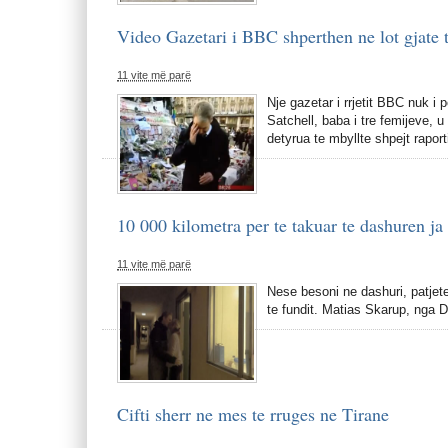
Video Gazetari i BBC shperthen ne lot gjate t
11 vite më parë
Nje gazetar i rrjetit BBC nuk i 
Satchell, baba i tre femijeve, 
detyrua te mbyllte shpejt rapor
10 000 kilometra per te takuar te dashuren ja 
11 vite më parë
Nese besoni ne dashuri, patjet
te fundit. Matias Skarup, nga 
Cifti sherr ne mes te rruges ne Tirane