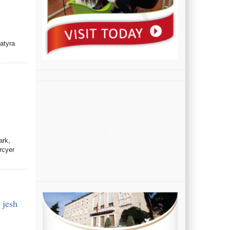
natyra
ark,
rcyer
 jesh