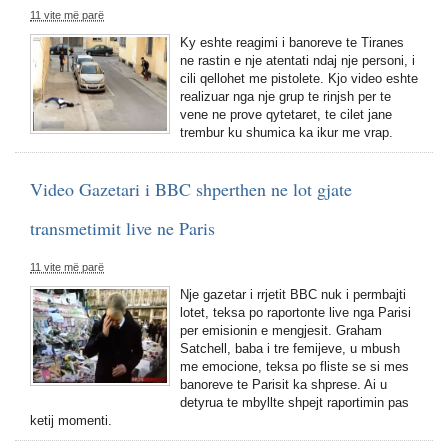
11 vite më parë
Ky eshte reagimi i banoreve te Tiranes
ne rastin e nje atentati ndaj nje personi, i
cili qellohet me pistolete. Kjo video eshte
realizuar nga nje grup te rinjsh per te
vene ne prove qytetaret, te cilet jane
trembur ku shumica ka ikur me vrap.
Video Gazetari i BBC shperthen ne lot gjate
transmetimit live ne Paris
11 vite më parë
Nje gazetar i rrjetit BBC nuk i permbajti
lotet, teksa po raportonte live nga Parisi
per emisionin e mengjesit. Graham
Satchell, baba i tre femijeve, u mbush
me emocione, teksa po fliste se si mes
banoreve te Parisit ka shprese. Ai u
detyrua te mbyllte shpejt raportimin pas
ketij momenti.