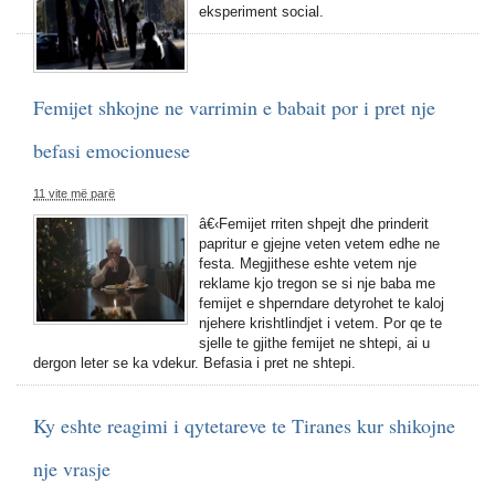
eksperiment social.
Femijet shkojne ne varrimin e babait por i pret nje
befasi emocionuese
11 vite më parë
â€‹Femijet rriten shpejt dhe prinderit
papritur e gjejne veten vetem edhe ne
festa. Megjithese eshte vetem nje
reklame kjo tregon se si nje baba me
femijet e shperndare detyrohet te kaloj
njehere krishtlindjet i vetem. Por qe te
sjelle te gjithe femijet ne shtepi, ai u
dergon leter se ka vdekur. Befasia i pret ne shtepi.
Ky eshte reagimi i qytetareve te Tiranes kur shikojne
nje vrasje