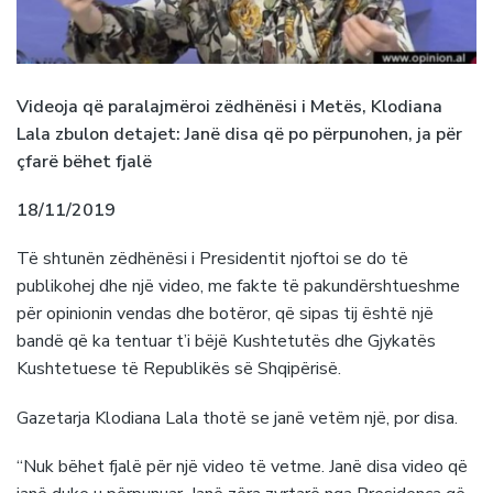
Videoja që paralajmëroi zëdhënësi i Metës, Klodiana
Lala zbulon detajet: Janë disa që po përpunohen, ja për
çfarë bëhet fjalë
18/11/2019
Të shtunën zëdhënësi i Presidentit njoftoi se do të
publikohej dhe një video, me fakte të pakundërshtueshme
për opinionin vendas dhe botëror, që sipas tij është një
bandë që ka tentuar t’i bëjë Kushtetutës dhe Gjykatës
Kushtetuese të Republikës së Shqipërisë.
Gazetarja Klodiana Lala thotë se janë vetëm një, por disa.
“Nuk bëhet fjalë për një video të vetme. Janë disa video që