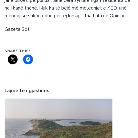
janë duke u përpunuar. Janë zëra zyrtarë nga Presidenca që
na i kanë thënë. Nuk ka të bëjë më mbledhjet e KED, unë
mendoj se shkon edhe përtej kësaj.”- tha Lala në Opinion.
Gazeta Sot.
SHARE THIS:
Lajme te ngjashme