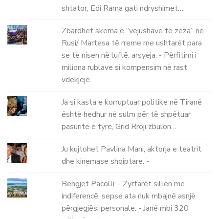
shtator, Edi Rama gati ndryshimet…
Zbardhet skema e “vejushave të zeza” në
Rusi/ Martesa të rreme me ushtarët para
se të nisen në luftë, arsyeja: - Përfitimi i
miliona rublave si kompensim në rast
vdekjeje
Ja si kasta e korruptuar politike në Tiranë
është hedhur në sulm për të shpëtuar
pasuritë e tyre, Grid Rroji zbulon…
Ju kujtohet Pavlina Mani, aktorja e teatrit
dhe kinemase shqiptare. -
Behgjet Pacolli: - Zyrtarët sillen me
indiferencë, sepse ata nuk mbajnë asnjë
përgjegjësi personale. - Janë mbi 320