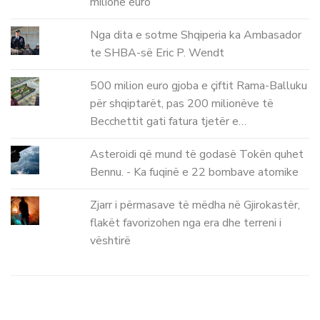
milionë euro
Nga dita e sotme Shqiperia ka Ambasador
te SHBA-së Eric P. Wendt
500 milion euro gjoba e çiftit Rama-Balluku
për shqiptarët, pas 200 milionëve të
Becchettit gati fatura tjetër e…
Asteroidi që mund të godasë Tokën quhet
Bennu. - Ka fuqinë e 22 bombave atomike
Zjarr i përmasave të mëdha në Gjirokastër,
flakët favorizohen nga era dhe terreni i
vështirë