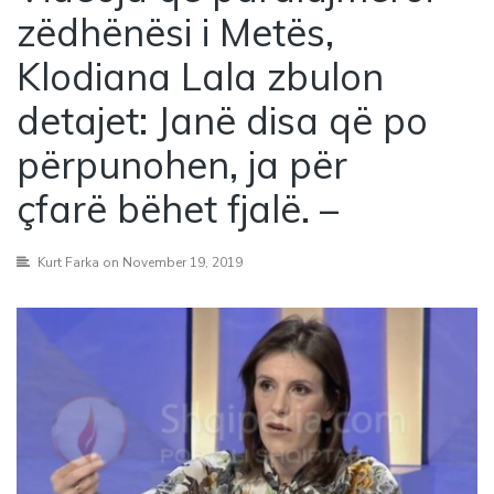
zëdhënësi i Metës,
Klodiana Lala zbulon
detajet: Janë disa që po
përpunohen, ja për
çfarë bëhet fjalë. –
Kurt Farka
on November 19, 2019