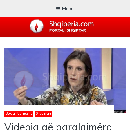
Menu
SHQIPERIA.COM
Blogu i ShqiperiaCom
Blogu i Udhëtarit
Shoqerore
Videoja që paralajmëroi