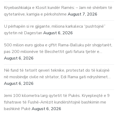
Kryebashkiakja e Klosit kundër Ramës: – Jam në shërbim të
qytetarëve, karrigia e përkohshme
August 7, 2026
U përhapën si re gjigante, miliona karkaleca “pushtojnë”
qytetin në Dagestan
August 6, 2026
500 milion euro gjoba e çiftit Rama-Balluku për shqiptarët,
pas 200 milionëve të Becchettit gati fatura tjetër e…
August 6, 2026
Në fund të tetorit qeveri teknike, protestat do të kalojnë
në mosbindje civile në shtator, Edi Rama gati ndryshimet…
August 6, 2026
Jemi 100 kilometra larg qytetit të Pukës. Kryepleqtë e 9
fshatrave të Fushë-Arrëzit kundërshtojnë bashkimin me
bashkinë Pukë
August 6, 2026