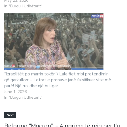
May 22, 2026
In "Blogu i Udhëtarit"
“Izraelitët po marrin tokën”/ Lala flet mbi pretendimin
që qarkullon: – Letrat e pronave janë falsifikuar vite më
parë! Një rus dhe një bullgar…
June 1, 2026
In "Blogu i Udhëtarit"
Next
Reforma “Macron”: – 4 parime të reja për t’u