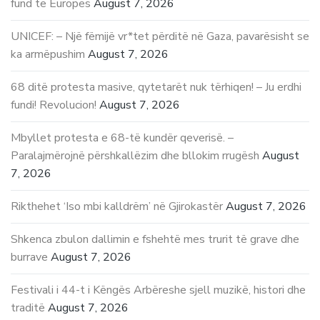
fund të Europës
August 7, 2026
UNICEF: – Një fëmijë vr*tet përditë në Gaza, pavarësisht se
ka armëpushim
August 7, 2026
68 ditë protesta masive, qytetarët nuk tërhiqen! – Ju erdhi
fundi! Revolucion!
August 7, 2026
Mbyllet protesta e 68-të kundër qeverisë. –
Paralajmërojnë përshkallëzim dhe bllokim rrugësh
August
7, 2026
Rikthehet ‘Iso mbi kalldrëm’ në Gjirokastër
August 7, 2026
Shkenca zbulon dallimin e fshehtë mes trurit të grave dhe
burrave
August 7, 2026
Festivali i 44-t i Këngës Arbëreshe sjell muzikë, histori dhe
traditë
August 7, 2026