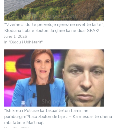
“‘Zvërneci’ do të përvëlojë njerëz në nivel të lartë”,
Klodiana Lala e zbulon: Ja çfarë ka në duar SPAK!
June 1, 2026
In "Blogu i Udhëtarit"
“Ish kreu i Policisë ka takuar Jeton Lamin në
paraburgim”/Lala zbulon detajet: – Ka mësuar të dhëna
mbi fatin e Martinajt