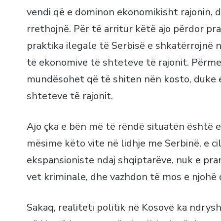
vendi që e dominon ekonomikisht rajonin, d
rrethojnë. Për të arritur këtë ajo përdor pr
praktika ilegale të Serbisë e shkatërrojnë
të ekonomive të shteteve të rajonit. Përm
mundësohet që të shiten nën kosto, duke 
shteteve të rajonit.
Ajo çka e bën më të rëndë situatën është ed
mësime këto vite në lidhje me Serbinë, e cil
ekspansioniste ndaj shqiptarëve, nuk e pra
vet kriminale, dhe vazhdon të mos e njohë d
Sakaq, realiteti politik në Kosovë ka ndrys