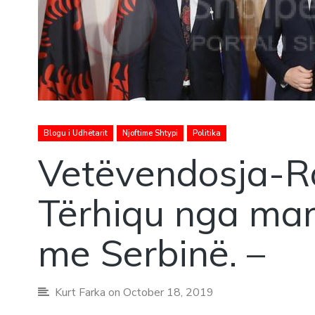
Blogu i Udhëtarit
Njoftime Shtypi
Politika
Vetëvendosja-R
Tërhiqu nga mar
me Serbinë. –
Kurt Farka
on October 18, 2019