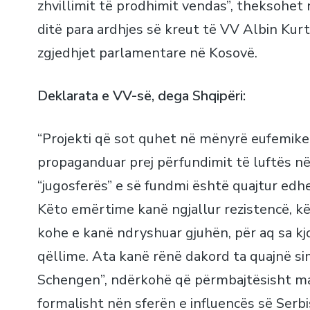
zhvillimit të prodhimit vendas”, theksohe
ditë para ardhjes së kreut të VV Albin Kurti 
zgjedhjet parlamentare në Kosovë.
Deklarata e VV-së, dega Shqipëri:
“Projekti që sot quhet në mënyrë eufemike 
propaganduar prej përfundimit të luftës në 
“jugosferës” e së fundmi është quajtur edhe
Këto emërtime kanë ngjallur rezistencë, kë
kohe e kanë ndryshuar gjuhën, për aq sa kjo
qëllime. Ata kanë rënë dakord ta quajnë si
Schengen”, ndërkohë që përmbajtësisht mar
formalisht nën sferën e influencës së Serbis