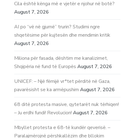
Cila është kënga më e vjetër e njohur në botë?
August 7, 2026
AI po “vë në gjumë” trurin? Studimi ngre
shqetësime për kujtesën dhe mendimin kritik
August 7, 2026
Miliona për fasada, dështim me kanalizimet,
Shqipëria në fund të Europës
August 7, 2026
UNICEF: – Një fëmijë vr*tet përditë në Gaza,
pavarësisht se ka armëpushim
August 7, 2026
68 ditë protesta masive, qytetarët nuk tërhiqen!
– Ju erdhi fundi! Revolucion!
August 7, 2026
Mbyllet protesta e 68-të kundër qeverisë. –
Paralajmërojnë përshkallëzim dhe bllokim