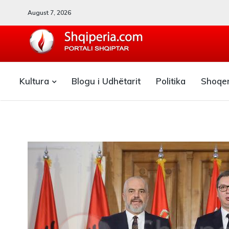
August 7, 2026
SHQIPERIA.COM
Kultura
Blogu i Udhëtarit
Politika
Shoqe
Blogu i ShqiperiaCom