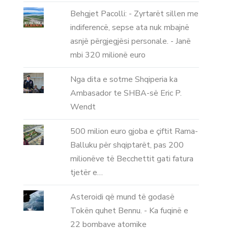
Behgjet Pacolli: - Zyrtarët sillen me
indiferencë, sepse ata nuk mbajnë
asnjë përgjegjësi personale. - Janë
mbi 320 milionë euro
Nga dita e sotme Shqiperia ka
Ambasador te SHBA-së Eric P.
Wendt
500 milion euro gjoba e çiftit Rama-
Balluku për shqiptarët, pas 200
milionëve të Becchettit gati fatura
tjetër e…
Asteroidi që mund të godasë
Tokën quhet Bennu. - Ka fuqinë e
22 bombave atomike