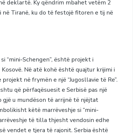
t në deklartë. Ky qëndrim mbahet vetëm 2
në Tiranë, ku do të festojë fitoren e tij në
si “mini-Schengen”, është projekt i
Kosovë. Në atë kohë është quajtur krijimi i
 projekt në frymën e një “Jugosllavie të Re”.
shtu që përfaqësuesit e Serbisë pas një
 gjë u mundëson të arrijnë të njëjtat
mbolikisht këtë marrëveshje si “mini-
rëveshje të tilla thjesht vendosin edhe
ë vendet e tjera të rajonit. Serbia është