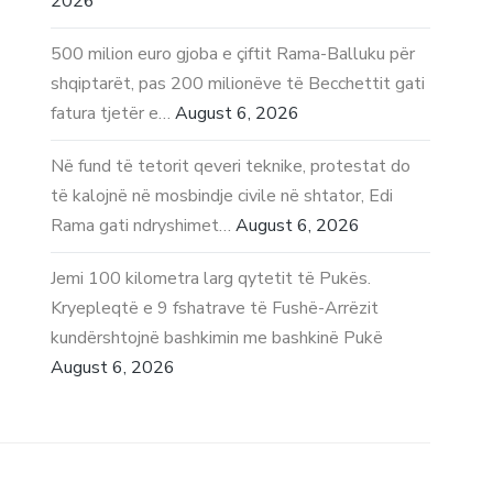
2026
500 milion euro gjoba e çiftit Rama-Balluku për
shqiptarët, pas 200 milionëve të Becchettit gati
fatura tjetër e…
August 6, 2026
Në fund të tetorit qeveri teknike, protestat do
të kalojnë në mosbindje civile në shtator, Edi
Rama gati ndryshimet…
August 6, 2026
Jemi 100 kilometra larg qytetit të Pukës.
Kryepleqtë e 9 fshatrave të Fushë-Arrëzit
kundërshtojnë bashkimin me bashkinë Pukë
August 6, 2026