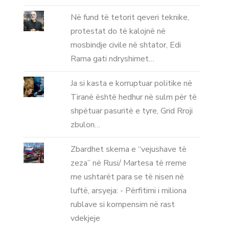
Në fund të tetorit qeveri teknike,
protestat do të kalojnë në
mosbindje civile në shtator, Edi
Rama gati ndryshimet…
Ja si kasta e korruptuar politike në
Tiranë është hedhur në sulm për të
shpëtuar pasuritë e tyre, Grid Rroji
zbulon…
Zbardhet skema e “vejushave të
zeza” në Rusi/ Martesa të rreme
me ushtarët para se të nisen në
luftë, arsyeja: - Përfitimi i miliona
rublave si kompensim në rast
vdekjeje