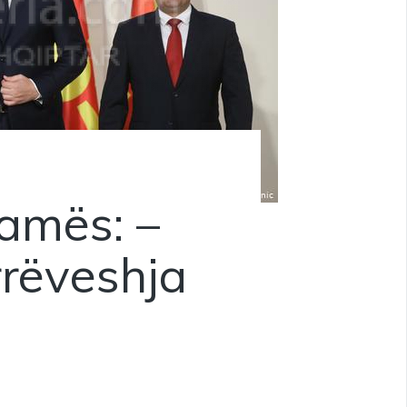
amës: –
rëveshja