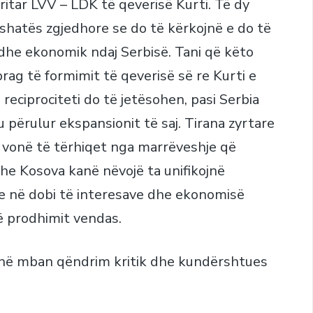
eritar LVV – LDK të qeverisë Kurti. Të dy
ushatës zgjedhore se do të kërkojnë e do të
k dhe ekonomik ndaj Serbisë. Tani që këto
rag të formimit të qeverisë së re Kurti e
reciprociteti do të jetësohen, pasi Serbia
përulur ekspansionit të saj. Tirana zyrtare
ë vonë të tërhiqet nga marrëveshje që
he Kosova kanë nëvojë ta unifikojnë
re në dobi të interesave dhe ekonomisë
ë prodhimit vendas.
në mban qëndrim kritik dhe kundërshtues