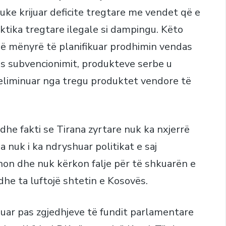
uke krijuar deficite tregtare me vendet që e
aktika tregtare ilegale si dampingu. Këto
 në mënyrë të planifikuar prodhimin vendas
es subvencionimit, produkteve serbe u
eliminuar nga tregu produktet vendore të
he fakti se Tirana zyrtare nuk ka nxjerrë
a nuk i ka ndryshuar politikat e saj
non dhe nuk kërkon falje për të shkuarën e
he ta luftojë shtetin e Kosovës.
huar pas zgjedhjeve të fundit parlamentare