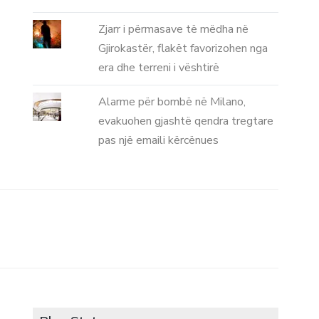
Zjarr i përmasave të mëdha në
Gjirokastër, flakët favorizohen nga
era dhe terreni i vështirë
Alarme për bombë në Milano,
evakuohen gjashtë qendra tregtare
pas një emaili kërcënues