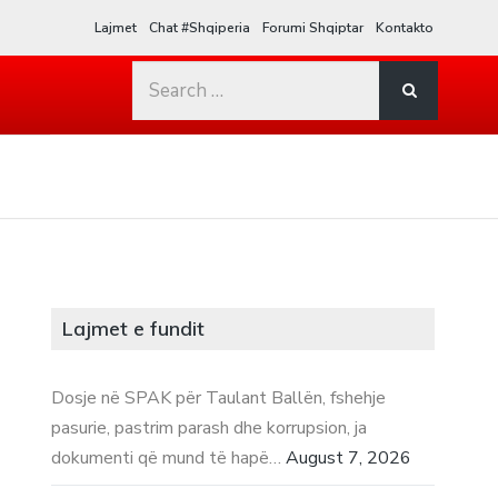
Lajmet
Chat #Shqiperia
Forumi Shqiptar
Kontakto
Search
for:
Lajmet e fundit
Dosje në SPAK për Taulant Ballën, fshehje
pasurie, pastrim parash dhe korrupsion, ja
dokumenti që mund të hapë…
August 7, 2026