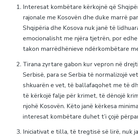
Interesat kombëtare kërkojnë që Shqipëri
rajonale me Kosovën dhe duke marrë para
Shqipëria dhe Kosova nuk janë të lidhuara
emocionalisht me njëra tjetrën, por edhe
takon marrëdhënieve ndërkombëtare me 
Tirana zyrtare gabon kur vepron në drej
Serbisë, para se Serbia të normalizojë ve
shkuarën e vet, të ballafaqohet me të dhe
të kërkojë falje për krimet, të dënojë kr
njohë Kosovën. Këto janë kërkesa minima
interesat kombëtare duhet t’i çojë përp
Iniciativat e tilla, të tregtisë së lirë, n