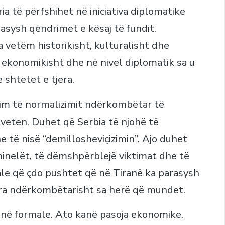
a të përfshihet në iniciativa diplomatike
sysh qëndrimet e kësaj të fundit.
 vetëm historikisht, kulturalisht dhe
 ekonomikisht dhe në nivel diplomatik sa u
shtetet e tjera.
tim të normalizimit ndërkombëtar të
tveten. Duhet që Serbia të njohë të
 të nisë “demillosheviçizimin”. Ajo duhet
iminelët, të dëmshpërblejë viktimat dhe të
le që çdo pushtet që në Tiranë ka parasysh
ara ndërkombëtarisht sa herë që mundet.
uk janë formale. Ato kanë pasoja ekonomike.