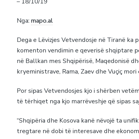
– 18/10/19
Nga:
mapo.al
Dega e Lëvizjes Vetvendosje në Tiranë ka p
komenton vendimin e qeverisë shqiptare pë
në Ballkan mes Shqipërisë, Maqedonisë dhe 
kryeministrave, Rama, Zaev dhe Vuçiç mori
Por sipas Vetvendosjes kjo i shërben vetëm 
të tërhiqet nga kjo marrëveshje që sipas 
“Shqipëria dhe Kosova kanë nëvojë ta unifik
tregtare në dobi të interesave dhe ekonom