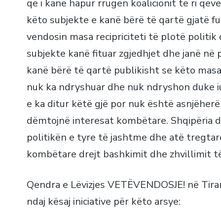
që i kanë hapur rrugën koalicionit të ri qev
këto subjekte e kanë bërë të qartë gjatë f
vendosin masa recipriciteti të plotë politi
subjekte kanë fituar zgjedhjet dhe janë në p
kanë bërë të qartë publikisht se këto masa 
nuk ka ndryshuar dhe nuk ndryshon duke iu 
e ka ditur këtë gjë por nuk është asnjëher
dëmtojnë interesat kombëtare. Shqipëria d
politikën e tyre të jashtme dhe atë tregta
kombëtare drejt bashkimit dhe zhvillimit t
Qendra e Lëvizjes VETËVENDOSJE! në Tira
ndaj kësaj iniciative për këto arsye: