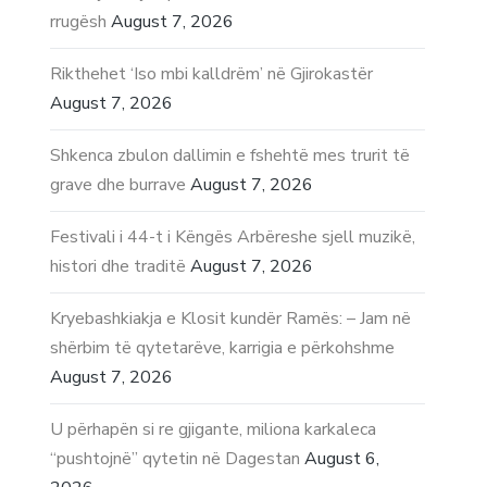
rrugësh
August 7, 2026
Rikthehet ‘Iso mbi kalldrëm’ në Gjirokastër
August 7, 2026
Shkenca zbulon dallimin e fshehtë mes trurit të
grave dhe burrave
August 7, 2026
Festivali i 44-t i Këngës Arbëreshe sjell muzikë,
histori dhe traditë
August 7, 2026
Kryebashkiakja e Klosit kundër Ramës: – Jam në
shërbim të qytetarëve, karrigia e përkohshme
August 7, 2026
U përhapën si re gjigante, miliona karkaleca
“pushtojnë” qytetin në Dagestan
August 6,