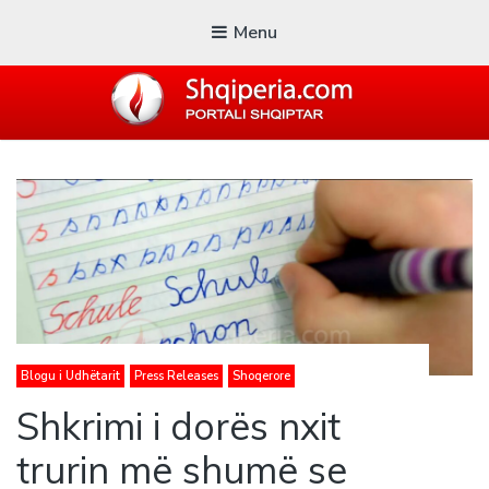
Menu
SHQIPERIA.COM
Blogu i ShqiperiaCom
Blogu i Udhëtarit
Press Releases
Shoqerore
Shkrimi i dorës nxit
trurin më shumë se