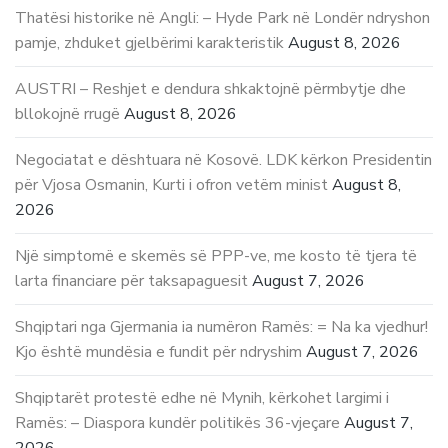
Thatësi historike në Angli: – Hyde Park në Londër ndryshon
pamje, zhduket gjelbërimi karakteristik
August 8, 2026
AUSTRI – Reshjet e dendura shkaktojnë përmbytje dhe
bllokojnë rrugë
August 8, 2026
Negociatat e dështuara në Kosovë. LDK kërkon Presidentin
për Vjosa Osmanin, Kurti i ofron vetëm minist
August 8,
2026
Një simptomë e skemës së PPP-ve, me kosto të tjera të
larta financiare për taksapaguesit
August 7, 2026
Shqiptari nga Gjermania ia numëron Ramës: = Na ka vjedhur!
Kjo është mundësia e fundit për ndryshim
August 7, 2026
Shqiptarët protestë edhe në Mynih, kërkohet largimi i
Ramës: – Diaspora kundër politikës 36-vjeçare
August 7,
2026