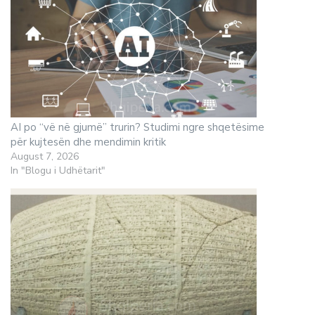
AI po “vë në gjumë” trurin? Studimi ngre shqetësime
për kujtesën dhe mendimin kritik
August 7, 2026
In "Blogu i Udhëtarit"