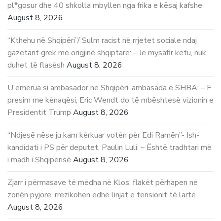
pl*gosur dhe 40 shkolla mbyllen nga frika e kësaj kafshe
August 8, 2026
“Kthehu në Shqipëri”/ Sulm racist në rrjetet sociale ndaj
gazetarit grek me origjinë shqiptare: – Je mysafir këtu, nuk
duhet të flasësh
August 8, 2026
U emërua si ambasador në Shqipëri, ambasada e SHBA: – E
presim me kënaqësi, Eric Wendt do të mbështesë vizionin e
Presidentit Trump
August 8, 2026
“Ndjesë nëse ju kam kërkuar votën për Edi Ramën”- Ish-
kandidati i PS për deputet, Paulin Luli: – Është tradhtari më
i madh i Shqipërisë
August 8, 2026
Zjarr i përmasave të mëdha në Klos, flakët përhapen në
zonën pyjore, rrezikohen edhe linjat e tensionit të lartë
August 8, 2026