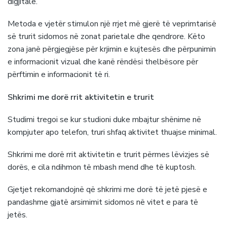
digjitale.
Metoda e vjetër stimulon një rrjet më gjerë të veprimtarisë
së trurit sidomos në zonat parietale dhe qendrore. Këto
zona janë përgjegjëse për krjimin e kujtesës dhe përpunimin
e informacionit vizual dhe kanë rëndësi thelbësore për
përftimin e informacionit të ri.
Shkrimi me dorë rrit aktivitetin e trurit
Studimi tregoi se kur studioni duke mbajtur shënime në
kompjuter apo telefon, truri shfaq aktivitet thuajse minimal.
Shkrimi me dorë rrit aktivitetin e trurit përmes lëvizjes së
dorës, e cila ndihmon të mbash mend dhe të kuptosh.
Gjetjet rekomandojnë që shkrimi me dorë të jetë pjesë e
pandashme gjatë arsimimit sidomos në vitet e para të
jetës.