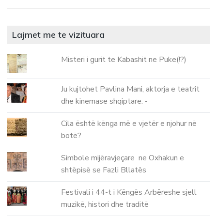
Lajmet me te vizituara
Misteri i gurit te Kabashit ne Puke(!?)
Ju kujtohet Pavlina Mani, aktorja e teatrit
dhe kinemase shqiptare. -
Cila është kënga më e vjetër e njohur në
botë?
Simbole mijëravjeçare ne Oxhakun e
shtëpisë se Fazli Bllatës
Festivali i 44-t i Këngës Arbëreshe sjell
muzikë, histori dhe traditë