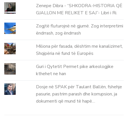
Zenepe Dibra - “SHKODRA-HISTORIA QË
GJALLON ME RELIKET E SAJ”- Libri i Ri.
Zogjtë fluturojnë në gjumë. Zog interpretimi
ëndrrash, zog ëndrrash
Miliona për fasada, dështim me kanalizimet,
Shqipëria në fund të Europës
Guri i Qytetit Permet pike arkeologjike
kthehet ne han
Dosje në SPAK për Taulant Ballën, fshehje
pasurie, pastrim parash dhe korrupsion, ja
dokumenti që mund të hapë…