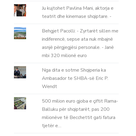
Ju kujtohet Pavlina Mani, aktorja e
teatrit dhe kinemase shqiptare. -
Behgjet Pacolli: - Zyrtarët sillen me
indiferencë, sepse ata nuk mbajnë
asnjë përgjegjësi personale. - Janë
mbi 320 milionë euro
Nga dita e sotme Shqiperia ka
Ambasador te SHBA-së Eric P.
Wendt
500 milion euro gjoba e çiftit Rama-
Balluku për shqiptarët, pas 200
milionëve të Becchettit gati fatura
tjetër e…