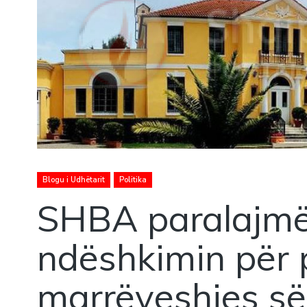
Blogu i Udhëtarit
Politika
SHBA paralajm
ndëshkimin për p
marrëveshjes së