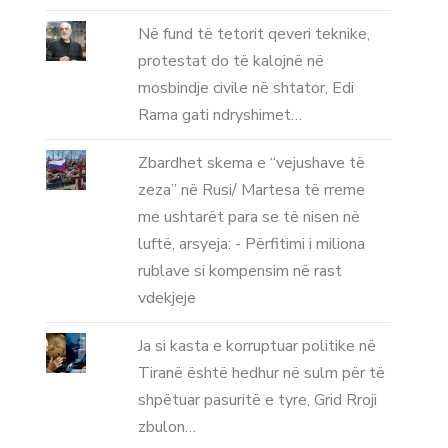
Në fund të tetorit qeveri teknike,
protestat do të kalojnë në
mosbindje civile në shtator, Edi
Rama gati ndryshimet…
Zbardhet skema e “vejushave të
zeza” në Rusi/ Martesa të rreme
me ushtarët para se të nisen në
luftë, arsyeja: - Përfitimi i miliona
rublave si kompensim në rast
vdekjeje
Ja si kasta e korruptuar politike në
Tiranë është hedhur në sulm për të
shpëtuar pasuritë e tyre, Grid Rroji
zbulon…