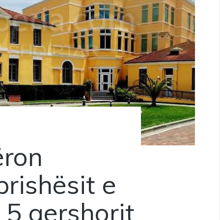
ëron
rishësit e
 5 qershorit