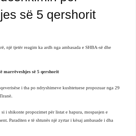
jes së 5 qershorit
arë, një tjetër reagim ka ardh nga ambasada e SHBA-së dhe
ë marrëveshjes së 5 qershorit
 qeverisëse i tha po ndryshimeve kushtetuese propozuar nga 29
Tiranë.
si i shikonte propozimet për listat e hapura, mospasjen e
nt. Paraditen e të shtunës një zyrtar i kësaj ambasade i dha