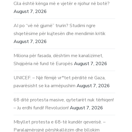
Cila është kënga më e vjetër e njohur në botë?
August 7, 2026
AI po “vë në gjumë” trurin? Studimi ngre
shqetësime për kujtesën dhe mendimin kritik
August 7, 2026
Miliona për fasada, dështim me kanalizimet,
Shqipëria në fund të Europës
August 7, 2026
UNICEF: – Një fëmijë vr*tet përditë në Gaza,
pavarësisht se ka armëpushim
August 7, 2026
68 ditë protesta masive, qytetarët nuk tërhiqen!
– Ju erdhi fundi! Revolucion!
August 7, 2026
Mbyllet protesta e 68-të kundër qeverisë. –
Paralajmërojnë përshkallëzim dhe bllokim