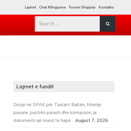
Lajmet
Chat #Shqiperia
Forumi Shqiptar
Kontakto
Search
for:
Lajmet e fundit
Dosje në SPAK për Taulant Ballën, fshehje
pasurie, pastrim parash dhe korrupsion, ja
dokumenti që mund të hapë…
August 7, 2026