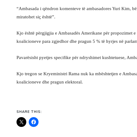
“Ambasada i qëndron komenteve të ambasadores Yuri Kim, bërë gj
miratohet siç është”.
Kjo është përgjigjia e Ambasadës Amerikane për propozimet e o
koalicioneve para zgjedhor dhe pragun 5 % të hyrjes në parlam
Pavarësisht pyetjes specifike për ndryshimet kushtetuese, Amb
Kjo tregon se Kryeministri Rama nuk ka mbështetjen e Ambasad
koalicioneve dhe pragun elektoral.
SHARE THIS: