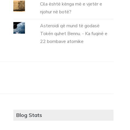
Cila është kënga më e vjetër e
njohur në botë?
Asteroidi që mund të godasë
Tokën quhet Bennu. - Ka fuqinë e
22 bombave atomike
Blog Stats