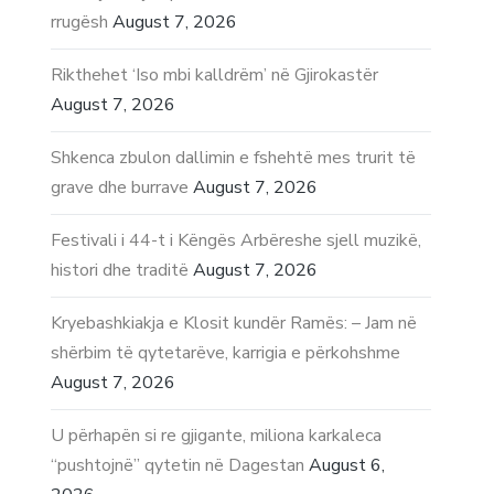
rrugësh
August 7, 2026
Rikthehet ‘Iso mbi kalldrëm’ në Gjirokastër
August 7, 2026
Shkenca zbulon dallimin e fshehtë mes trurit të
grave dhe burrave
August 7, 2026
Festivali i 44-t i Këngës Arbëreshe sjell muzikë,
histori dhe traditë
August 7, 2026
Kryebashkiakja e Klosit kundër Ramës: – Jam në
shërbim të qytetarëve, karrigia e përkohshme
August 7, 2026
U përhapën si re gjigante, miliona karkaleca
“pushtojnë” qytetin në Dagestan
August 6,