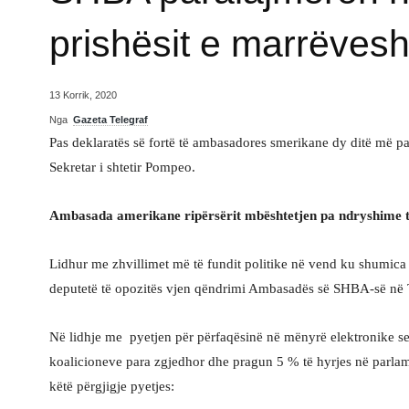
prishësit e marrëvesh
13 Korrik, 2020
Nga
Gazeta Telegraf
Pas deklaratës së fortë të ambasadores smerikane dy ditë më p
Sekretar i shtetir Pompeo.
Ambasada amerikane ripërsërit mbështetjen pa ndryshime t
Lidhur me zhvillimet më të fundit politike në vend ku shumica
deputetë të opozitës vjen qëndrimi Ambasadës së SHBA-së në 
Në lidhje me pyetjen për përfaqësinë në mënyrë elektronike se 
koalicioneve para zgjedhor dhe pragun 5 % të hyrjes në parlame
këtë përgjigje pyetjes: