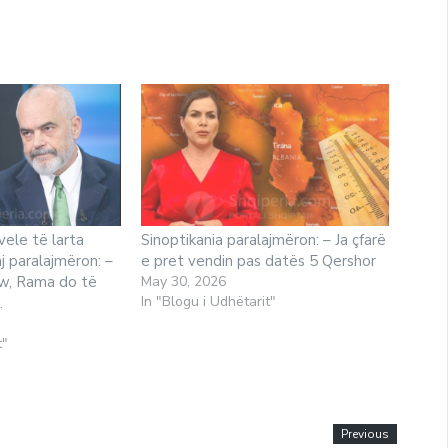
vele të larta
Sinoptikania paralajmëron: – Ja çfarë
j paralajmëron: –
e pret vendin pas datës 5 Qershor
w, Rama do të
May 30, 2026
In "Blogu i Udhëtarit"
.
t"
Previous