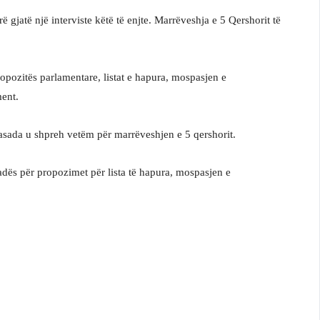
atë një interviste këtë të enjte. Marrëveshja e 5 Qershorit të
pozitës parlamentare, listat e hapura, mospasjen e
ent.
asada u shpreh vetëm për marrëveshjen e 5 qershorit.
ës për propozimet për lista të hapura, mospasjen e