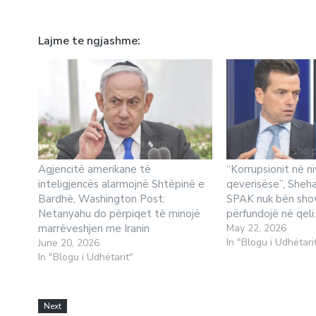
Lajme te ngjashme
Agjencitë amerikane të
“Korrupsionit në ni
inteligjencës alarmojnë Shtëpinë e
qeverisëse”, Sheha
Bardhë, Washington Post:
SPAK nuk bën sho
Netanyahu do përpiqet të minojë
përfundojë në qeli.
marrëveshjen me Iranin
May 22, 2026
In "Blogu i Udhëtari
June 20, 2026
In "Blogu i Udhëtarit"
Next