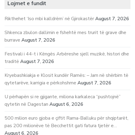
Lajmet e fundit
Rikthehet ‘Iso mbi kalldrëm’ në Gjirokastër
August 7, 2026
Shkenca zbulon dallimin e fshehtë mes trurit të grave dhe
burrave
August 7, 2026
Festivali i 44-t i Këngës Arbëreshe sjell muzikë, histori dhe
traditë
August 7, 2026
Kryebashkiakja e Klosit kundër Ramës: – Jam në shërbim të
qytetarëve, karrigia e përkohshme
August 7, 2026
U përhapën si re gjigante, miliona karkaleca “pushtojnë”
qytetin në Dagestan
August 6, 2026
500 milion euro gjoba e çiftit Rama-Balluku për shqiptarët,
pas 200 milionëve të Becchettit gati fatura tjetër e…
August 6, 2026