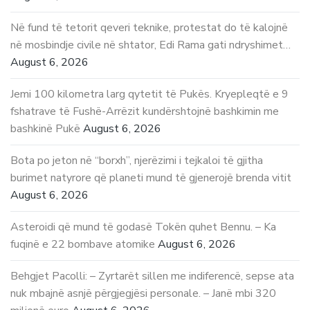
Në fund të tetorit qeveri teknike, protestat do të kalojnë
në mosbindje civile në shtator, Edi Rama gati ndryshimet…
August 6, 2026
Jemi 100 kilometra larg qytetit të Pukës. Kryepleqtë e 9
fshatrave të Fushë-Arrëzit kundërshtojnë bashkimin me
bashkinë Pukë
August 6, 2026
Bota po jeton në “borxh”, njerëzimi i tejkaloi të gjitha
burimet natyrore që planeti mund të gjenerojë brenda vitit
August 6, 2026
Asteroidi që mund të godasë Tokën quhet Bennu. – Ka
fuqinë e 22 bombave atomike
August 6, 2026
Behgjet Pacolli: – Zyrtarët sillen me indiferencë, sepse ata
nuk mbajnë asnjë përgjegjësi personale. – Janë mbi 320