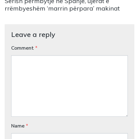
Sërish përmbytje në Spanjë, ujërat e
rrëmbyeshëm ‘marrin përpara’ makinat
Leave a reply
Comment
*
Name
*