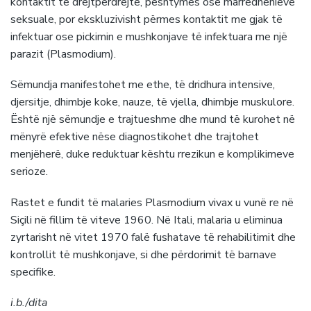
kontaktit të drejtpërdrejtë, pështymës ose marrëdhënieve
seksuale, por ekskluzivisht përmes kontaktit me gjak të
infektuar ose pickimin e mushkonjave të infektuara me një
parazit (Plasmodium).
Sëmundja manifestohet me ethe, të dridhura intensive,
djersitje, dhimbje koke, nauze, të vjella, dhimbje muskulore.
Është një sëmundje e trajtueshme dhe mund të kurohet në
mënyrë efektive nëse diagnostikohet dhe trajtohet
menjëherë, duke reduktuar kështu rrezikun e komplikimeve
serioze.
Rastet e fundit të malaries Plasmodium vivax u vunë re në
Siçili në fillim të viteve 1960. Në Itali, malaria u eliminua
zyrtarisht në vitet 1970 falë fushatave të rehabilitimit dhe
kontrollit të mushkonjave, si dhe përdorimit të barnave
specifike.
i.b./dita