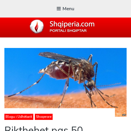
Menu
SHQIPERIA.COM
Blogu i ShqiperiaCom
Blogu i Udhëtarit
Shoqerore
Rikthehet pas 50