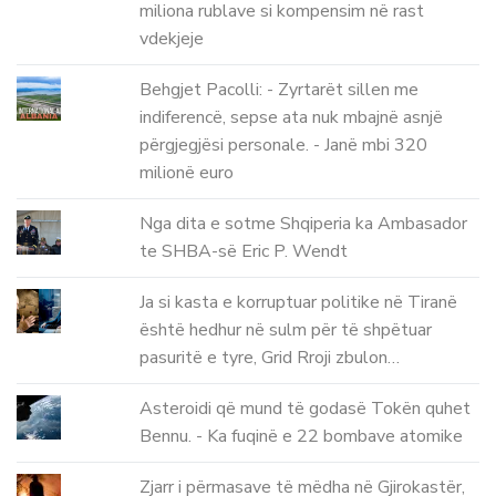
miliona rublave si kompensim në rast
vdekjeje
Behgjet Pacolli: - Zyrtarët sillen me
indiferencë, sepse ata nuk mbajnë asnjë
përgjegjësi personale. - Janë mbi 320
milionë euro
Nga dita e sotme Shqiperia ka Ambasador
te SHBA-së Eric P. Wendt
Ja si kasta e korruptuar politike në Tiranë
është hedhur në sulm për të shpëtuar
pasuritë e tyre, Grid Rroji zbulon…
Asteroidi që mund të godasë Tokën quhet
Bennu. - Ka fuqinë e 22 bombave atomike
Zjarr i përmasave të mëdha në Gjirokastër,