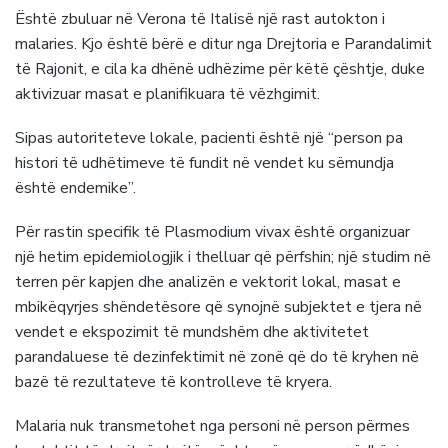
Është zbuluar në Verona të Italisë një rast autokton i
malaries. Kjo është bërë e ditur nga Drejtoria e Parandalimit
të Rajonit, e cila ka dhënë udhëzime për këtë çështje, duke
aktivizuar masat e planifikuara të vëzhgimit.
Sipas autoriteteve lokale, pacienti është një “person pa
histori të udhëtimeve të fundit në vendet ku sëmundja
është endemike”.
Për rastin specifik të Plasmodium vivax është organizuar
një hetim epidemiologjik i thelluar që përfshin; një studim në
terren për kapjen dhe analizën e vektorit lokal, masat e
mbikëqyrjes shëndetësore që synojnë subjektet e tjera në
vendet e ekspozimit të mundshëm dhe aktivitetet
parandaluese të dezinfektimit në zonë që do të kryhen në
bazë të rezultateve të kontrolleve të kryera.
Malaria nuk transmetohet nga personi në person përmes