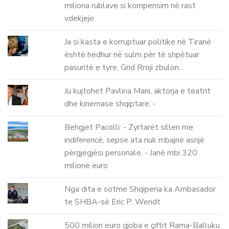
miliona rublave si kompensim në rast
vdekjeje
Ja si kasta e korruptuar politike në Tiranë
është hedhur në sulm për të shpëtuar
pasuritë e tyre, Grid Rroji zbulon…
Ju kujtohet Pavlina Mani, aktorja e teatrit
dhe kinemase shqiptare. -
Behgjet Pacolli: - Zyrtarët sillen me
indiferencë, sepse ata nuk mbajnë asnjë
përgjegjësi personale. - Janë mbi 320
milionë euro
Nga dita e sotme Shqiperia ka Ambasador
te SHBA-së Eric P. Wendt
500 milion euro gjoba e çiftit Rama-Balluku