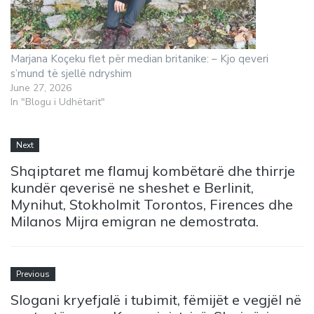
Marjana Koçeku flet për median britanike: – Kjo qeveri
s’mund të sjellë ndryshim
June 27, 2026
In "Blogu i Udhëtarit"
Next
Shqiptaret me flamuj kombëtarë dhe thirrje
kundër qeverisë ne sheshet e Berlinit,
Mynihut, Stokholmit Torontos, Firences dhe
Milanos Mijra emigran ne demostrata.
Previous
Slogani kryefjalë i tubimit, fëmijët e vegjël në