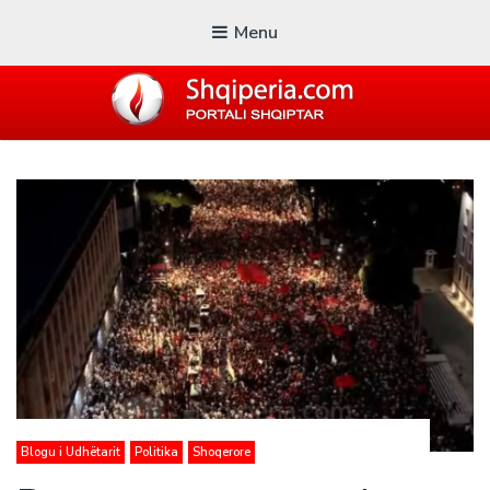
Menu
SHQIPERIA.COM
Blogu i ShqiperiaCom
Blogu i Udhëtarit
Politika
Shoqerore