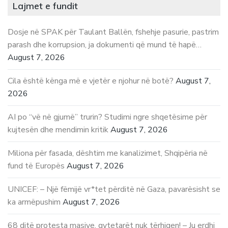
Lajmet e fundit
Dosje në SPAK për Taulant Ballën, fshehje pasurie, pastrim
parash dhe korrupsion, ja dokumenti që mund të hapë…
August 7, 2026
Cila është kënga më e vjetër e njohur në botë?
August 7,
2026
AI po “vë në gjumë” trurin? Studimi ngre shqetësime për
kujtesën dhe mendimin kritik
August 7, 2026
Miliona për fasada, dështim me kanalizimet, Shqipëria në
fund të Europës
August 7, 2026
UNICEF: – Një fëmijë vr*tet përditë në Gaza, pavarësisht se
ka armëpushim
August 7, 2026
68 ditë protesta masive, qytetarët nuk tërhiqen! – Ju erdhi