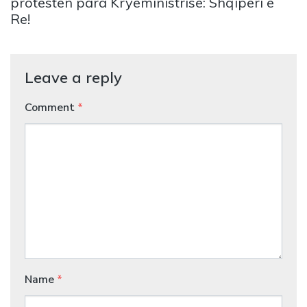
protestën para Kryeministrisë: Shqipëri e
Re!
Leave a reply
Comment
*
Name
*