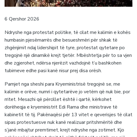
6 Qershor 2026
Ndryshe nga protestat politike, të cilat me kalimin e kohës
humbasin pjesëmarrës dhe besueshmëri për shkak të
zhgënjimit ndaj lidershipit të tyre, protestat qytetare po
tregojnë një dinamikë krejt tjetër. Mbështetja për to sa vjen
dhe zgjerohet, ndërsa njerëzit vazhdojnë t’u bashkohen
tubimeve edhe pasi kanë nisur prej disa orësh.
Pamjet nga sheshi para Kryeministrisë tregojnë se, me
kalimin e orëve, numri i qytetarëve jo vetëm që nuk bie, por
rritet. Mesazhi që përcillet është i qartë, kërkohet
dorëheqja e kryeministrit Edi Rama dhe ministrave të
kabinetit të tij. Pakënaqësi për 13 vitet e qeverisjes të cilat
sipas protestuesve nuk kanë realizuar pritshmëritë dhe
s’janë mbajtur premtimet, krejt ndryshe nga zotimet. Kjo