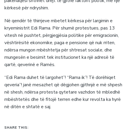
pakënaqësi shtrihet drejt të gjithë faktorit politik, me një
kërkesë për ndryshim.
Në qendër të thirrjeve mbetet kërkesa për largimin e
kryeministrit Edi Rama. Për shumë protestues, pas 13
vitesh në pushtet, përgjegjësia politike për emigracionin,
vështirësitë ekonomike, paga e pensione që nuk rriten,
ndërsa mungon mbështetja për shtresat sociale, dhe
mungesën e besimit tek institucionet ka një adresë të
qartë, qeverinë e Ramës.
“Edi Rama duhet të largohet”! “Rama ik”! Të dorëhiqet
qeveria”! janë mesazhet që dëgjohen gjithnjë e më shpesh
në shesh, ndërsa protesta qytetare vazhdon të mbledhë
mbështetës dhe të fitojë terren edhe kur revolta ka hyrë
në ditën e shtatë e saj.
SHARE THIS: