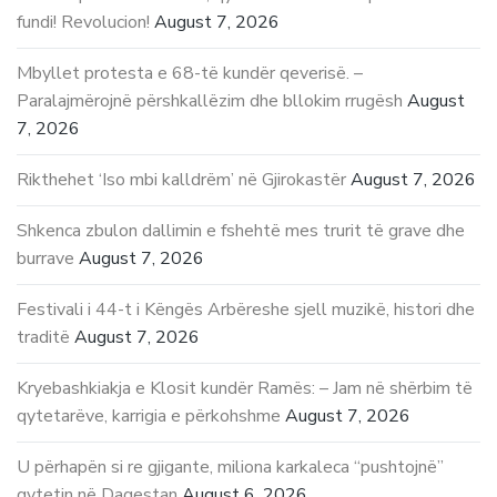
fundi! Revolucion!
August 7, 2026
Mbyllet protesta e 68-të kundër qeverisë. –
Paralajmërojnë përshkallëzim dhe bllokim rrugësh
August
7, 2026
Rikthehet ‘Iso mbi kalldrëm’ në Gjirokastër
August 7, 2026
Shkenca zbulon dallimin e fshehtë mes trurit të grave dhe
burrave
August 7, 2026
Festivali i 44-t i Këngës Arbëreshe sjell muzikë, histori dhe
traditë
August 7, 2026
Kryebashkiakja e Klosit kundër Ramës: – Jam në shërbim të
qytetarëve, karrigia e përkohshme
August 7, 2026
U përhapën si re gjigante, miliona karkaleca “pushtojnë”
qytetin në Dagestan
August 6, 2026