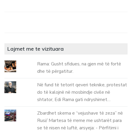
Lajmet me te vizituara
Rama: Gusht sfidues, na gjen më të fortë
dhe të përgatitur.
Në fund të tetorit qeveri teknike, protestat
do të kalojnë në mosbindje civile në
shtator, Edi Rama gati ndryshimet…
Zbardhet skema e “vejushave të zeza” në
Rusi/ Martesa të rreme me ushtarët para
se të nisen në luftë, arsyeja: - Përfitimi i