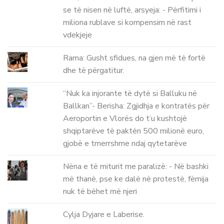
se të nisen në luftë, arsyeja: - Përfitimi i
miliona rublave si kompensim në rast
vdekjeje
Rama: Gusht sfidues, na gjen më të fortë
dhe të përgatitur.
“Nuk ka injorante të dytë si Balluku në
Ballkan”- Berisha: Zgjidhja e kontratës për
Aeroportin e Vlorës do t’u kushtojë
shqiptarëve të paktën 500 milionë euro,
gjobë e tmerrshme ndaj qytetarëve
Nëna e të miturit me paralizë: - Në bashki
më thanë, pse ke dalë në protestë, fëmija
nuk të bëhet më njeri
Cylja Dyjare e Laberise.