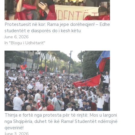
Protestuesit në kor: Rama jepe dorëheqjen! – Edhe
studentët e diasporës do i kesh këtu
June 6, 2026
In "Blogu i Udhëtarit"
Thirrja e fortë nga protesta për të rinjtë: Mos u largoni
nga Shqipëria, duhet të ikë Rama! Studentët ndërrojnë
qeverinë!
June 3, 2026