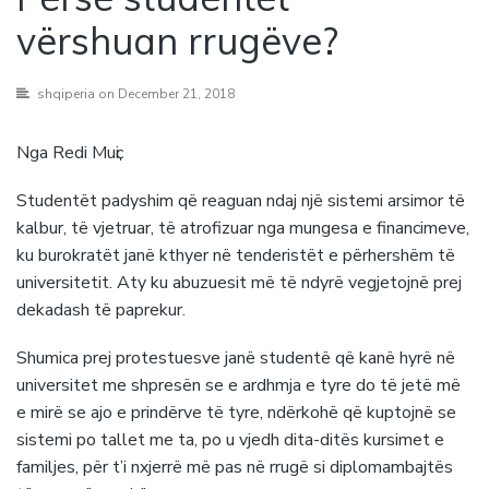
vërshuan rrugëve?
shqiperia
on December 21, 2018
Nga Redi Muҫi
Studentët padyshim që reaguan ndaj një sistemi arsimor të
kalbur, të vjetruar, të atrofizuar nga mungesa e financimeve,
ku burokratët janë kthyer në tenderistët e përhershëm të
universitetit. Aty ku abuzuesit më të ndyrë vegjetojnë prej
dekadash të paprekur.
Shumica prej protestuesve janë studentë që kanë hyrë në
universitet me shpresën se e ardhmja e tyre do të jetë më
e mirë se ajo e prindërve të tyre, ndërkohë që kuptojnë se
sistemi po tallet me ta, po u vjedh dita-ditës kursimet e
familjes, për t’i nxjerrë më pas në rrugë si diplomambajtës