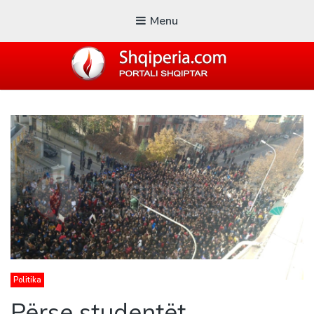
Menu
SHQIPERIA.COM
Blogu i ShqiperiaCom
Politika
Përse studentët