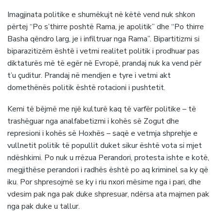
Imagjinata politike e shumëkujt në këtë vend nuk shkon
përtej “Po s’thirre poshtë Rama, je apolitik” dhe “Po thirre
Basha qëndro larg, je i infiltruar nga Rama”. Bipartitizmi si
biparazitizëm është i vetmi realitet politik i prodhuar pas
diktaturës më të egër në Evropë, prandaj nuk ka vend për
t’u çuditur. Prandaj në mendjen e tyre i vetmi akt
domethënës politik është rotacioni i pushtetit.
Kemi të bëjmë me një kulturë kaq të varfër politike – të
trashëguar nga analfabetizmi i kohës së Zogut dhe
represioni i kohës së Hoxhës – saqë e vetmja shprehje e
vullnetit politik të popullit duket sikur është vota si mjet
ndëshkimi. Po nuk u rrëzua Perandori, protesta ishte e kotë,
megjithëse perandori i radhës është po aq kriminel sa ky që
iku. Por shpresojmë se ky i riu nxori mësime nga i pari, dhe
vdesim pak nga pak duke shpresuar, ndërsa ata majmen pak
nga pak duke u tallur.