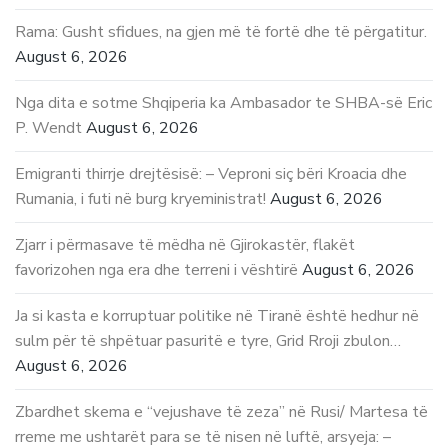
Rama: Gusht sfidues, na gjen më të fortë dhe të përgatitur.
August 6, 2026
Nga dita e sotme Shqiperia ka Ambasador te SHBA-së Eric
P. Wendt
August 6, 2026
Emigranti thirrje drejtësisë: – Veproni siç bëri Kroacia dhe
Rumania, i futi në burg kryeministrat!
August 6, 2026
Zjarr i përmasave të mëdha në Gjirokastër, flakët
favorizohen nga era dhe terreni i vështirë
August 6, 2026
Ja si kasta e korruptuar politike në Tiranë është hedhur në
sulm për të shpëtuar pasuritë e tyre, Grid Rroji zbulon…
August 6, 2026
Zbardhet skema e “vejushave të zeza” në Rusi/ Martesa të
rreme me ushtarët para se të nisen në luftë, arsyeja: –