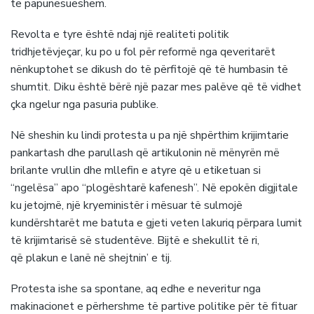
të papunësueshëm.
Revolta e tyre është ndaj një realiteti politik
tridhjetëvjeçar, ku po u fol për reformë nga qeveritarët
nënkuptohet se dikush do të përfitojë që të humbasin të
shumtit. Diku është bërë një pazar mes palëve që të vidhet
çka ngelur nga pasuria publike.
Në sheshin ku lindi protesta u pa një shpërthim krijimtarie
pankartash dhe parullash që artikulonin në mënyrën më
brilante vrullin dhe mllefin e atyre që u etiketuan si
“ngelësa” apo “plogështarë kafenesh”. Në epokën digjitale
ku jetojmë, një kryeministër i mësuar të sulmojë
kundërshtarët me batuta e gjeti veten lakuriq përpara lumit
të krijimtarisë së studentëve. Bijtë e shekullit të ri,
që plakun e lanë në shejtnin’ e tij.
Protesta ishe sa spontane, aq edhe e neveritur nga
makinacionet e përhershme të partive politike për të fituar