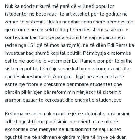
Nuk ka ndodhur kurrë më parë që vullneti popullor
(studentor në këtë rast) të artikulohet për të goditur në
zemër të sistemit. Nuk ka ndodhur ndonjëherë përmbysja e
një reforme në një sektor kaq të rëndësishëm sa arsimi, e
kontestuar kaq fort që para votimit të saj në parlament
(edhe nga LSI, që të mos harrojmë), në të cilën Edi Rama ka
investuar kaq shumë kapital politik. Përmbysja e reformës
është një goditje jo vetëm për Edi Ramën, por për të gjithë
sistemin politik të rrënjosur në kulturën e korrupsionit dhe
pandëshkueshmërisë. Abrogimi i ligjit në arsimin e lartë
është një fitore e prekshme për mbarë studentët dhe
përbën pikënisjen për reformimin rrënjësor të sistemit
arsimor, bazuar te kërkesat dhe ëndrrat e studentëve.
Reforma në arsim nuk mund të jetë sektoriale, pasi arsimi
lidhet ngushtë me punësimin, me orientimin e mbarë
ekonomisë dhe mënyrës së funksionimit të saj. Lidhet
ngushtë me të ardhmen e qindra mijëra të rinjve që duan