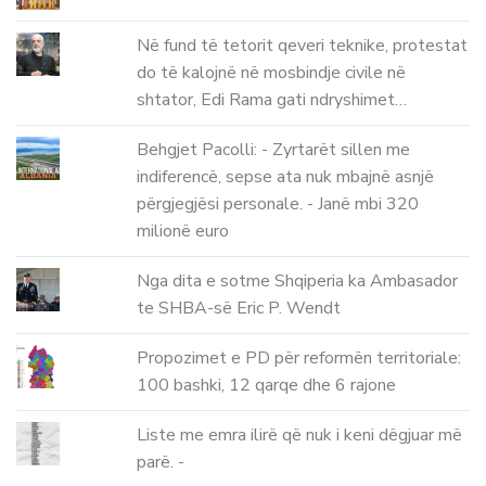
Në fund të tetorit qeveri teknike, protestat
do të kalojnë në mosbindje civile në
shtator, Edi Rama gati ndryshimet…
Behgjet Pacolli: - Zyrtarët sillen me
indiferencë, sepse ata nuk mbajnë asnjë
përgjegjësi personale. - Janë mbi 320
milionë euro
Nga dita e sotme Shqiperia ka Ambasador
te SHBA-së Eric P. Wendt
Propozimet e PD për reformën territoriale:
100 bashki, 12 qarqe dhe 6 rajone
Liste me emra ilirë që nuk i keni dëgjuar më
parë. -