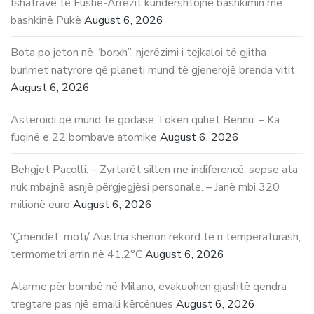
fshatrave të Fushë-Arrëzit kundërshtojnë bashkimin me
bashkinë Pukë
August 6, 2026
Bota po jeton në “borxh”, njerëzimi i tejkaloi të gjitha
burimet natyrore që planeti mund të gjenerojë brenda vitit
August 6, 2026
Asteroidi që mund të godasë Tokën quhet Bennu. – Ka
fuqinë e 22 bombave atomike
August 6, 2026
Behgjet Pacolli: – Zyrtarët sillen me indiferencë, sepse ata
nuk mbajnë asnjë përgjegjësi personale. – Janë mbi 320
milionë euro
August 6, 2026
‘Çmendet’ moti/ Austria shënon rekord të ri temperaturash,
termometri arrin në 41.2°C
August 6, 2026
Alarme për bombë në Milano, evakuohen gjashtë qendra
tregtare pas një emaili kërcënues
August 6, 2026