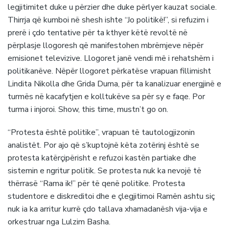
legjitimitet duke u përzier dhe duke përlyer kauzat sociale.
Thirrja që kumboi në shesh ishte “Jo politikë!”, si refuzim i
prerë i çdo tentative për ta kthyer këtë revoltë në
përplasje llogoresh që manifestohen mbrëmjeve nëpër
emisionet televizive. Llogoret janë vendi më i rehatshëm i
politikanëve. Nëpër llogoret përkatëse vrapuan fillimisht
Lindita Nikolla dhe Grida Duma, për ta kanalizuar energjinë e
turmës në kacafytjen e kolltukëve sa për sy e faqe. Por
turma i injoroi. Show, this time, mustn’t go on.
“Protesta është politike”, vrapuan të tautologjizonin
analistët. Por ajo që s’kuptojnë këta zotërinj është se
protesta katërçipërisht e refuzoi kastën partiake dhe
sistemin e ngritur politik. Se protesta nuk ka nevojë të
thërrasë “Rama ik!” për të qenë politike. Protesta
studentore e diskreditoi dhe e çlegjitimoi Ramën ashtu siç
nuk ia ka arritur kurrë çdo tallava xhamadanësh vija-vija e
orkestruar nga Lulzim Basha.