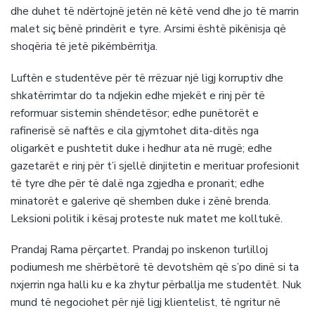
dhe duhet të ndërtojnë jetën në këtë vend dhe jo të marrin
malet siç bënë prindërit e tyre. Arsimi është pikënisja që
shoqëria të jetë pikëmbërritja.
Luftën e studentëve për të rrëzuar një ligj korruptiv dhe
shkatërrimtar do ta ndjekin edhe mjekët e rinj për të
reformuar sistemin shëndetësor; edhe punëtorët e
rafinerisë së naftës e cila gjymtohet dita-ditës nga
oligarkët e pushtetit duke i hedhur ata në rrugë; edhe
gazetarët e rinj për t’i sjellë dinjitetin e merituar profesionit
të tyre dhe për të dalë nga zgjedha e pronarit; edhe
minatorët e galerive që shemben duke i zënë brenda.
Leksioni politik i kësaj proteste nuk matet me kolltukë.
Prandaj Rama përçartet. Prandaj po inskenon turlilloj
podiumesh me shërbëtorë të devotshëm që s’po dinë si ta
nxjerrin nga halli ku e ka zhytur përballja me studentët. Nuk
mund të negociohet për një ligj klientelist, të ngritur në