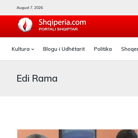
August 7, 2026
SHQIPERIA.COM
Kultura
Blogu i Udhëtarit
Politika
Shoqe
Blogu i ShqiperiaCom
Edi Rama