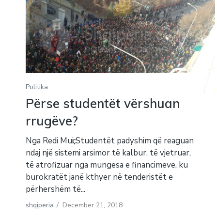
Politika
Përse studentët vërshuan
rrugëve?
Nga Redi Muҫi Studentët padyshim që reaguan
ndaj një sistemi arsimor të kalbur, të vjetruar,
të atrofizuar nga mungesa e financimeve, ku
burokratët janë kthyer në tenderistët e
përhershëm të...
shqiperia
/
December 21, 2018