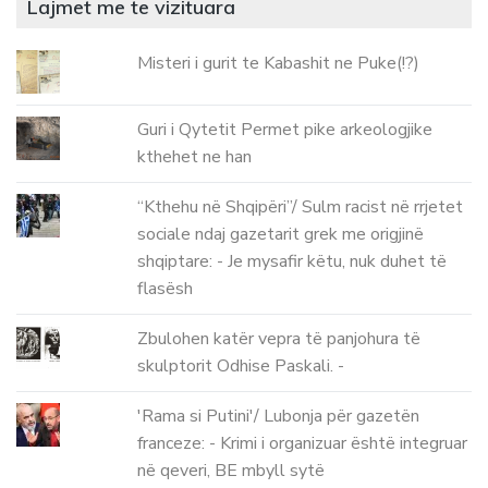
Lajmet me te vizituara
Misteri i gurit te Kabashit ne Puke(!?)
Guri i Qytetit Permet pike arkeologjike
kthehet ne han
“Kthehu në Shqipëri”/ Sulm racist në rrjetet
sociale ndaj gazetarit grek me origjinë
shqiptare: - Je mysafir këtu, nuk duhet të
flasësh
Zbulohen katër vepra të panjohura të
skulptorit Odhise Paskali. -
'Rama si Putini'/ Lubonja për gazetën
franceze: - Krimi i organizuar është integruar
në qeveri, BE mbyll sytë