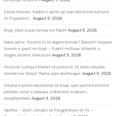
Dollia mokrare, tradita e vjetër që ruan identitetin kulturor
të Pogradecit…
August 9, 2026
Krujë, çfarë la pas beteja me flakët
August 9, 2026
Nana qante, thoshte le të digjem brenda”/ Banorët tregojnë
tmerrin e zjarrit në Krujë: – Flakët rrethuan shtëpitë, u
dogjën ullishte shekullore
August 9, 2026
Festa në Lushnje kthehet në protestë, të rinjtë mbushin
sheshin me thirrjet ‘Rama, jepe dorëheqjen’
August 9, 2026
Situatë e jashtëzakonshme në Krujë, zjarri jashtë kontrollit
përfshin zonat e banuara, urdhërohet evakuim i
menjëhershëm
August 9, 2026
Njoftim: – Shefi i Shtabit të Përgjithshëm të FA –