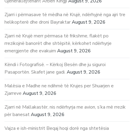
Gjenerallejtënant Arben Kingji
August 9, 2026
Zjarri i përmasave të mëdha në Krujë, ndërhyjnë nga ajri tre
helikopterë dhe droni Bayraktar
August 9, 2026
Zjarri në Krujë merr përmasa të frikshme, flakët po
rrezikojnë banorët dhe shtëpitë, kërkohet ndërhyrje
emergjente dhe evakuim
August 9, 2026
Këndi i Fotografisë. – Kërkoj Besën dhe ju siguroi
Pasaportën. Skafet jane gadi.
August 9, 2026
Malësia e Madhe ne ndihmë të Krujes per Shuarjen e
Zjarreve
August 9, 2026
Zjarri në Mallakastër, nis ndërhyrja me avion, s’ka më rrezik
për banesat
August 9, 2026
Vajza e ish-ministrit Beqaj hoqi dorë nga shtetësia