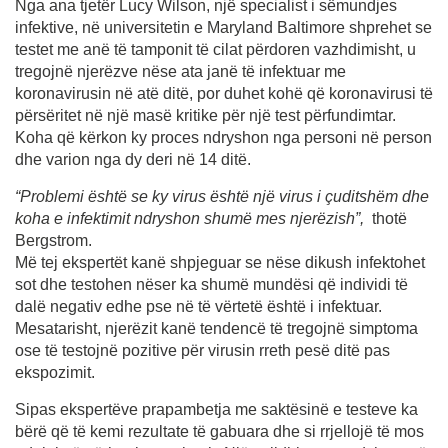
Nga ana tjetër Lucy Wilson, një specialist i sëmundjes
infektive, në universitetin e Maryland Baltimore shprehet se
testet me anë të tamponit të cilat përdoren vazhdimisht, u
tregojnë njerëzve nëse ata janë të infektuar me
koronavirusin në atë ditë, por duhet kohë që koronavirusi të
përsëritet në një masë kritike për një test përfundimtar.
Koha që kërkon ky proces ndryshon nga personi në person
dhe varion nga dy deri në 14 ditë.
“Problemi është se ky virus është një virus i çuditshëm dhe
koha e infektimit ndryshon shumë mes njerëzish”,
thotë
Bergstrom.
Më tej ekspertët kanë shpjeguar se nëse dikush infektohet
sot dhe testohen nëser ka shumë mundësi që individi të
dalë negativ edhe pse në të vërtetë është i infektuar.
Mesatarisht, njerëzit kanë tendencë të tregojnë simptoma
ose të testojnë pozitive për virusin rreth pesë ditë pas
ekspozimit.
Sipas ekspertëve prapambetja me saktësinë e testeve ka
bërë që të kemi rezultate të gabuara dhe si rrjellojë të mos