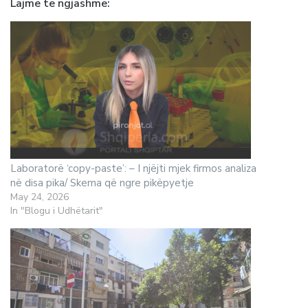
Lajme te ngjashme
Laboratorë ‘copy-paste’: – I njëjti mjek firmos analiza
në disa pika/ Skema që ngre pikëpyetje
May 24, 2026
In "Blogu i Udhëtarit"