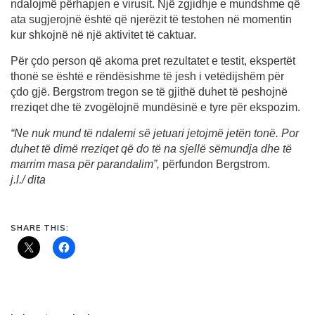
ndalojmë përhapjen e virusit. Një zgjidhje e mundshme që
ata sugjerojnë është që njerëzit të testohen në momentin
kur shkojnë në një aktivitet të caktuar.
Për çdo person që akoma pret rezultatet e testit, ekspertët
thonë se është e rëndësishme të jesh i vetëdijshëm për
çdo gjë. Bergstrom tregon se të gjithë duhet të peshojnë
rreziqet dhe të zvogëlojnë mundësinë e tyre për ekspozim.
“Ne nuk mund të ndalemi së jetuari jetojmë jetën tonë. Por
duhet të dimë rreziqet që do të na sjellë sëmundja dhe të
marrim masa për parandalim”,
përfundon Bergstrom.
j.l./ dita
SHARE THIS: