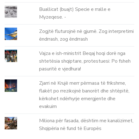
Buallicat (buajt) Specie e rralle e
Myzeqese. -
Zogjtë fluturojnë në gjumë. Zog interpretimi
ëndrrash, zog ëndrrash
Vajza e ish-ministrit Beqaj hoqi dorë nga
shtetësia shqiptare, protestuesi: Po fsheh
pasuritë e vjedhura!
Zjarri në Krujë merr përmasa të frikshme,
flakët po rrezikojnë banorët dhe shtëpitë,
kërkohet ndërhyrje emergjente dhe
evakuim
Miliona për fasada, dështim me kanalizimet,
Shqipëria në fund të Europës