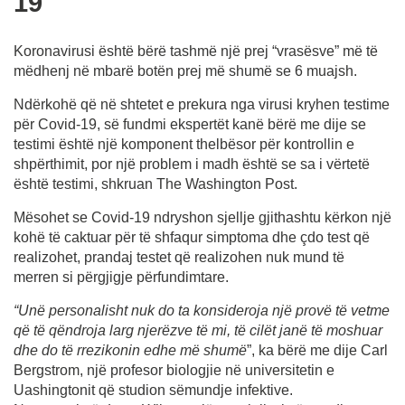
19
Koronavirusi është bërë tashmë një prej “vrasësve” më të
mëdhenj në mbarë botën prej më shumë se 6 muajsh.
Ndërkohë që në shtetet e prekura nga virusi kryhen testime
për Covid-19, së fundmi ekspertët kanë bërë me dije se
testimi është një komponent thelbësor për kontrollin e
shpërthimit, por një problem i madh është se sa i vërtetë
është testimi, shkruan The Washington Post.
Mësohet se Covid-19 ndryshon sjellje gjithashtu kërkon një
kohë të caktuar për të shfaqur simptoma dhe çdo test që
realizohet, prandaj testet që realizohen nuk mund të
merren si përgjigje përfundimtare.
“Unë personalisht nuk do ta konsideroja një provë të vetme
që të qëndroja larg njerëzve të mi, të cilët janë të moshuar
dhe do të rrezikonin edhe më shumë
”, ka bërë me dije Carl
Bergstrom, një profesor biologjie në universitetin e
Uashingtonit që studion sëmundje infektive.