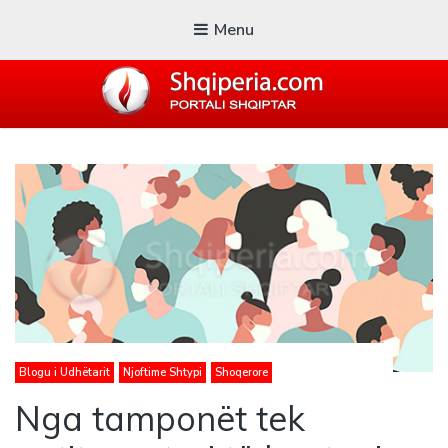
Menu
SHQIPERIA.COM
Blogu i ShqiperiaCom
Blogu i Udhëtarit
Njoftime Shtypi
Shoqerore
Nga tamponët tek