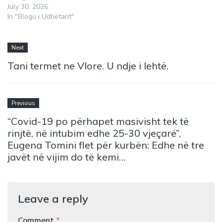
July 30, 2026
In "Blogu i Udhëtarit"
Next
Tani termet ne Vlore. U ndje i lehtë.
Previous
“Covid-19 po përhapet masivisht tek të
rinjtë, në intubim edhe 25-30 vjeçarë”,
Eugena Tomini flet për kurbën: Edhe në tre
javët në vijim do të kemi…
Leave a reply
Comment
*