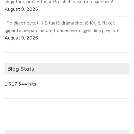
shqiptare, protestuesi: Po fsheh pasuritë e vjedhura!
August 9, 2026
“Po digjet qyteti!”/ Situatë dramatike në Krujë, flakët
gjigante përparojnë drejt banesave, digjen disa prej tyre
August 9, 2026
Blog Stats
1,617,344 hits