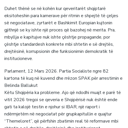
Duhet thënë se në kohën kur qeveritarët shqiptarë
eksitoheshin para kamerave për ritmin e shpejtë të çeljes
së negociatave, zyrtarët e Bashkimit Europian kujtonin
gjithnjë se ky ishte një proces që bazohej në merita. Pra,
mbyllja e kapitujve nuk ishte çështje propagande, por
çështje standardesh konkrete mbi shtetin e së drejtës,
drejtësinë, korrupsionin dhe funksionimin demokratik të
institucioneve.
Parlament, 12 Mars 2026. Partia Socialiste ngre 82
kartona të kuq në kuvend dhe rrëzon SPAK për arrestimin e
Belinda Ballukut
Këtu Shqipëria ka probleme. Ajo që ndodhi muajt e parë të
vitit 2026 tregoi se qeveria e Shqipërisë nuk është ende
gati ta kalojë testin e njohur si IBAR, një raport i
ndërmjetëm në negociatat për grupkapitullin e quajtur
“Themeloret”, që përfshin zbatimin real të reformave mbi