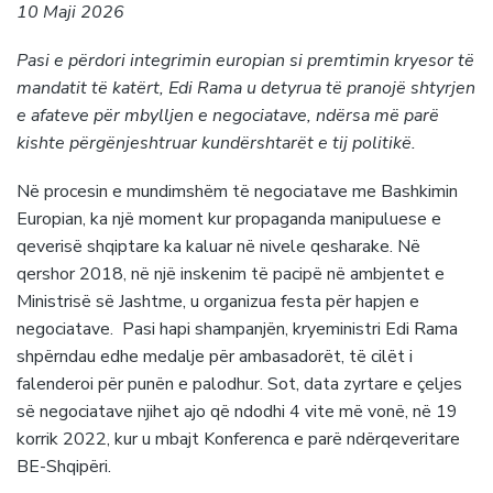
10 Maji 2026
Pasi e përdori integrimin europian si premtimin kryesor të
mandatit të katërt, Edi Rama u detyrua të pranojë shtyrjen
e afateve për mbylljen e negociatave, ndërsa më parë
kishte përgënjeshtruar kundërshtarët e tij politikë.
Në procesin e mundimshëm të negociatave me Bashkimin
Europian, ka një moment kur propaganda manipuluese e
qeverisë shqiptare ka kaluar në nivele qesharake. Në
qershor 2018, në një inskenim të pacipë në ambjentet e
Ministrisë së Jashtme, u organizua festa për hapjen e
negociatave. Pasi hapi shampanjën, kryeministri Edi Rama
shpërndau edhe medalje për ambasadorët, të cilët i
falenderoi për punën e palodhur. Sot, data zyrtare e çeljes
së negociatave njihet ajo që ndodhi 4 vite më vonë, në 19
korrik 2022, kur u mbajt Konferenca e parë ndërqeveritare
BE-Shqipëri.