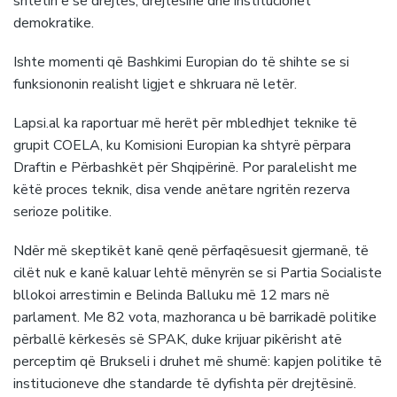
shtetin e së drejtës, drejtësinë dhe institucionet
demokratike.
Ishte momenti që Bashkimi Europian do të shihte se si
funksiononin realisht ligjet e shkruara në letër.
Lapsi.al ka raportuar më herët për mbledhjet teknike të
grupit COELA, ku Komisioni Europian ka shtyrë përpara
Draftin e Përbashkët për Shqipërinë. Por paralelisht me
këtë proces teknik, disa vende anëtare ngritën rezerva
serioze politike.
Ndër më skeptikët kanë qenë përfaqësuesit gjermanë, të
cilët nuk e kanë kaluar lehtë mënyrën se si Partia Socialiste
bllokoi arrestimin e Belinda Balluku më 12 mars në
parlament. Me 82 vota, mazhoranca u bë barrikadë politike
përballë kërkesës së SPAK, duke krijuar pikërisht atë
perceptim që Brukseli i druhet më shumë: kapjen politike të
institucioneve dhe standarde të dyfishta për drejtësinë.