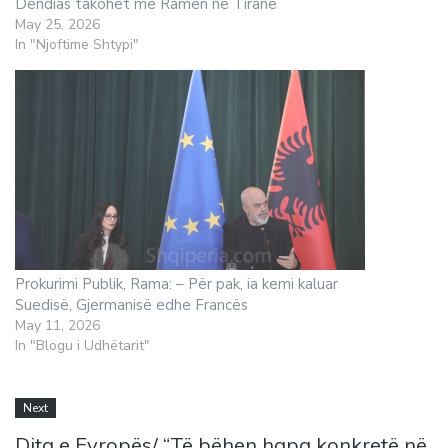
Dendias takohet me Ramën në Tiranë
May 25, 2026
In "Njoftime Shtypi"
Prokurimi Publik, Rama: – Për pak, ia kemi kaluar
Suedisë, Gjermanisë edhe Francës
May 11, 2026
In "Blogu i Udhëtarit"
Next
Dita e Evropës/ “Të bëhen hapa konkretë në