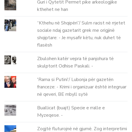
Guri i Qytetit Permet pike arkeologjike
kthehet ne han
“Kthehu në Shqipëri”/ Sulm racist në rrjetet
sociale ndaj gazetarit grek me origjinë
shqiptare: - Je mysafir këtu, nuk duhet të
flasësh
Zbulohen katër vepra të panjohura të
skulptorit Odhise Paskali. -
'Rama si Putini'/ Lubonja për gazetën
franceze: - Krimi i organizuar është integruar
në qeveri, BE mbyll sytë
Buallicat (buajt) Specie e rralle e
Myzeqese. -
Zogjtë fluturojnë në gjumë. Zog interpretimi