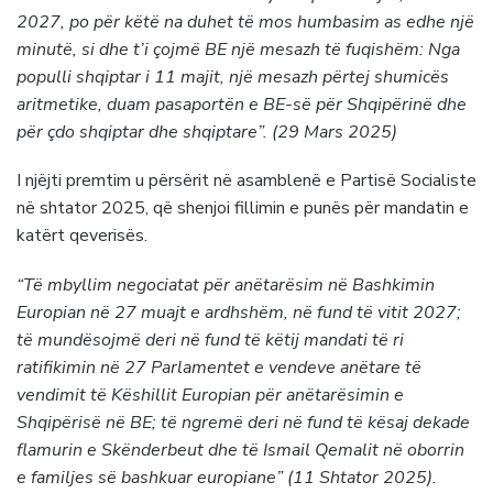
2027, po për këtë na duhet të mos humbasim as edhe një
minutë, si dhe t’i çojmë BE një mesazh të fuqishëm: Nga
populli shqiptar i 11 majit, një mesazh përtej shumicës
aritmetike, duam pasaportën e BE-së për Shqipërinë dhe
për çdo shqiptar dhe shqiptare”. (29 Mars 2025)
I njëjti premtim u përsërit në asamblenë e Partisë Socialiste
në shtator 2025, që shenjoi fillimin e punës për mandatin e
katërt qeverisës.
“Të mbyllim negociatat për anëtarësim në Bashkimin
Europian në 27 muajt e ardhshëm, në fund të vitit 2027;
të mundësojmë deri në fund të këtij mandati të ri
ratifikimin në 27 Parlamentet e vendeve anëtare të
vendimit të Këshillit Europian për anëtarësimin e
Shqipërisë në BE; të ngremë deri në fund të kësaj dekade
flamurin e Skënderbeut dhe të Ismail Qemalit në oborrin
e familjes së bashkuar europiane” (11 Shtator 2025).