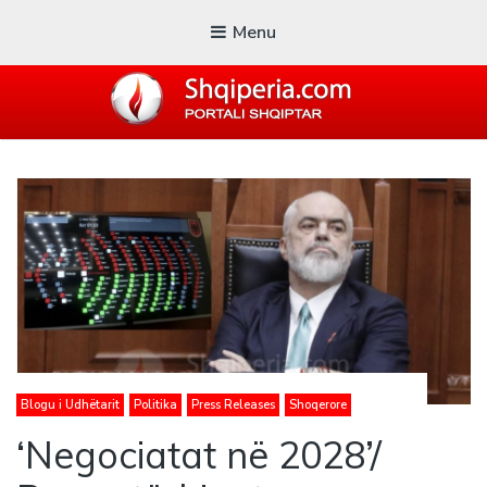
Menu
SHQIPERIA.COM
Blogu i ShqiperiaCom
Blogu i Udhëtarit
Politika
Press Releases
Shoqerore
‘Negociatat në 2028’/