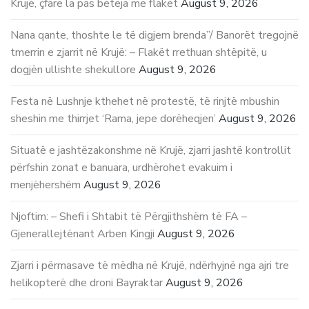
Krujë, çfarë la pas beteja me flakët
August 9, 2026
Nana qante, thoshte le të digjem brenda”/ Banorët tregojnë
tmerrin e zjarrit në Krujë: – Flakët rrethuan shtëpitë, u
dogjën ullishte shekullore
August 9, 2026
Festa në Lushnje kthehet në protestë, të rinjtë mbushin
sheshin me thirrjet ‘Rama, jepe dorëheqjen’
August 9, 2026
Situatë e jashtëzakonshme në Krujë, zjarri jashtë kontrollit
përfshin zonat e banuara, urdhërohet evakuim i
menjëhershëm
August 9, 2026
Njoftim: – Shefi i Shtabit të Përgjithshëm të FA –
Gjenerallejtënant Arben Kingji
August 9, 2026
Zjarri i përmasave të mëdha në Krujë, ndërhyjnë nga ajri tre
helikopterë dhe droni Bayraktar
August 9, 2026