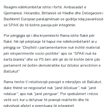
Reagimi ndërkombëtar ishte i fortë. Ambasadat e
Gjermanisë, Holandës, Britanisë së Madhe dhe Delegacioni i
Bashkimit Europian paralajmëruan se goditja ndaj pavarësisë
së SPAK do të kishte pasoja për integrimin.
Por përgjigjia që i dha kryeministri Rama ishte flakë për
flakë. Në një përplasje të hapur me ndërkombëtarët ai u
përgjigj se
“Dinjiteti i parlamentarëve nuk është material
për eksperimente socio-politike
” apo se
“SPAK nuk ka
karta bianka” dhe se PS bëri atë që do të kishte bërë çdo
parlament në botën demokratike kur bllokoi arrestimin e
Ballukut”
Rama tentoi t’i relativizojë pasojat e mbrojtjes së Ballukut,
duke thënë se negociatat nuk
“janë bllokuar”
, nuk “
janë
ndaluar”
, apo nuk
“janë penguar
”. Por spekulimet i rrëzoi
vetë sot, kur u detyruar të pranojë realitetin dhe të
ndryshojë afatet e premtuara të integrimit.