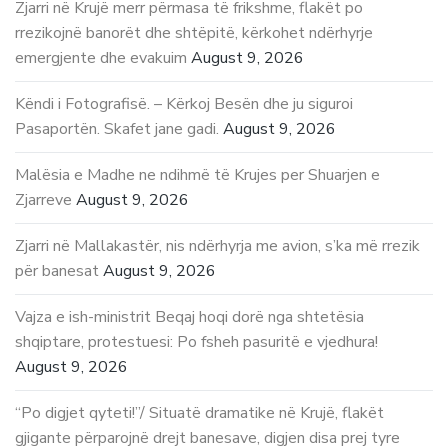
Zjarri në Krujë merr përmasa të frikshme, flakët po
rrezikojnë banorët dhe shtëpitë, kërkohet ndërhyrje
emergjente dhe evakuim
August 9, 2026
Këndi i Fotografisë. – Kërkoj Besën dhe ju siguroi
Pasaportën. Skafet jane gadi.
August 9, 2026
Malësia e Madhe ne ndihmë të Krujes per Shuarjen e
Zjarreve
August 9, 2026
Zjarri në Mallakastër, nis ndërhyrja me avion, s’ka më rrezik
për banesat
August 9, 2026
Vajza e ish-ministrit Beqaj hoqi dorë nga shtetësia
shqiptare, protestuesi: Po fsheh pasuritë e vjedhura!
August 9, 2026
“Po digjet qyteti!”/ Situatë dramatike në Krujë, flakët
gjigante përparojnë drejt banesave, digjen disa prej tyre