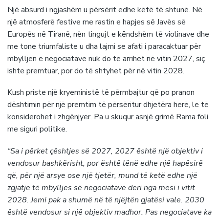
Një absurd i ngjashëm u përsërit edhe këtë të shtunë. Në
një atmosferë festive me rastin e hapjes së Javës së
Europës në Tiranë, nën tingujt e këndshëm të violinave dhe
me tone triumfaliste u dha lajmi se afati i paracaktuar për
mbylljen e negociatave nuk do të arrihet në vitin 2027, siç
ishte premtuar, por do të shtyhet për në vitin 2028.
Kush priste një kryeministë të përmbajtur që po pranon
dështimin për një premtim të përsëritur dhjetëra herë, le të
konsiderohet i zhgënjyer. Pa u skuqur asnjë grimë Rama foli
me siguri politike.
“Sa i përket çështjes së 2027, 2027 është një objektiv i
vendosur bashkërisht, por është lënë edhe një hapësirë
që, për një arsye ose një tjetër, mund të ketë edhe një
zgjatje të mbylljes së negociatave deri nga mesi i vitit
2028. Jemi pak a shumë në të njëjtën gjatësi vale. 2030
është vendosur si një objektiv madhor. Pas negociatave ka