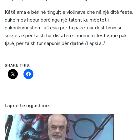
Këtë ama e bëri në tingujt e violinave dhe në një ditë feste,
duke mos hequr dorë nga një talent ku mbetet i
pakonkurueshëm; aftësia për ta paketuar dështimin si
sukses e për ta shitur disfatën si moment festiv, me pak
fjalë, për ta shitur sapunin për djathë./Lapsi.al/
SHARE THIS:
Lajme te ngjashme