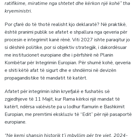
ratifikime, miratime nga shtetet dhe kërkon një kohë” tha
kryeministri.
Por çfarë do të thotë realisht kjo deklaratë? Në praktikë,
është pranimi publik se afatet e shpallura nga qeveria për
procesin e integrimit kanë rënë. Viti 2027 ishte paraqitur jo
si dëshirë politike, por si objektiv strategjik, i dakordësuar
me institucionet europiane dhe i përfshirë në Planin
Kombëtar për Integrimin Europian. Për shumë kohë, qeveria
e shiti këtë afat të sigurt dhe e shndërroi në devizën
propagandistike të mandatit të katërt.
Afatet për integrimin ishin kryefjalë e fushatës së
zgjedhjeve të 11 Majit, kur Rama kërkoi një mandat të
katërt, ndërsa valëviste pa u lodhur flamurin e Bashkimit
Europian, me premtimi ekskluziv të “Edit” për një pasaportë
europiane.
“Ne kemi shansin historik t’i mbyllim për tre vjet, 2024-