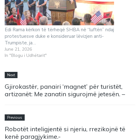
Edi Rama kërkon të tërheqë SHBA në “luftën” ndaj
protestuesve duke e konsideruar lëvizjen anti-
Trumpiste, ja…
June 21, 2026
In "Blogu i Udhëtarit"
Next
Gjirokastër, panairi ‘magnet’ për turistët,
artizanët: Me zanatin sigurojmë jetesën. –
Previous
Robotët inteligjentë si njeriu, rrezikojnë të
kenë paragjykime.-