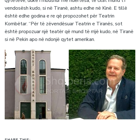
qyteteve, duke i mbushur me ndërtesa, të cilat mund t’i
vendosësh kudo, si në Tiranë, ashtu edhe në Kinë. E tillë
është edhe godina e re që propozohet për Teatrin
Kombëtar. “Për të zëvendësuar Teatrin e Tiranës, sot
është propozuar një teatër që mund të rrijë kudo, në Tiranë
si në Pekin apo në ndonjë qytet amerikan.
SHARE THIS: