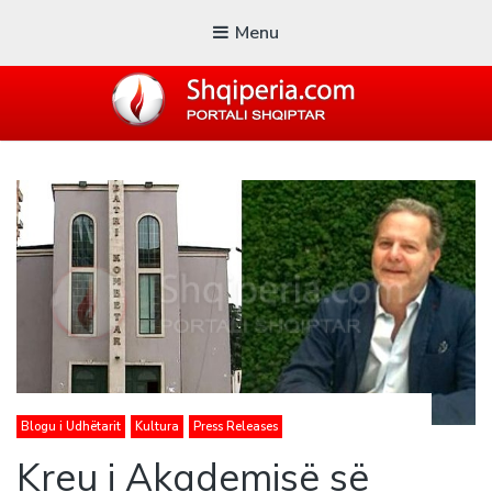
Menu
SHQIPERIA.COM
Blogu i ShqiperiaCom
Blogu i Udhëtarit
Kultura
Press Releases
Kreu i Akademisë së