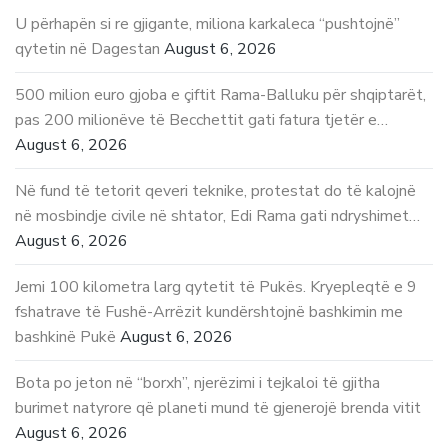
U përhapën si re gjigante, miliona karkaleca “pushtojnë”
qytetin në Dagestan
August 6, 2026
500 milion euro gjoba e çiftit Rama-Balluku për shqiptarët,
pas 200 milionëve të Becchettit gati fatura tjetër e…
August 6, 2026
Në fund të tetorit qeveri teknike, protestat do të kalojnë
në mosbindje civile në shtator, Edi Rama gati ndryshimet…
August 6, 2026
Jemi 100 kilometra larg qytetit të Pukës. Kryepleqtë e 9
fshatrave të Fushë-Arrëzit kundërshtojnë bashkimin me
bashkinë Pukë
August 6, 2026
Bota po jeton në “borxh”, njerëzimi i tejkaloi të gjitha
burimet natyrore që planeti mund të gjenerojë brenda vitit
August 6, 2026