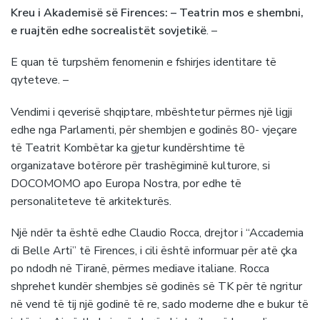
Kreu i Akademisë së Firences: – Teatrin mos e shembni,
e ruajtën edhe socrealistët sovjetikë
. –
E quan të turpshëm fenomenin e fshirjes identitare të
qyteteve. –
Vendimi i qeverisë shqiptare, mbështetur përmes një ligji
edhe nga Parlamenti, për shembjen e godinës 80- vjeçare
të Teatrit Kombëtar ka gjetur kundërshtime të
organizatave botërore për trashëgiminë kulturore, si
DOCOMOMO apo Europa Nostra, por edhe të
personaliteteve të arkitekturës.
Një ndër ta është edhe Claudio Rocca, drejtor i “Accademia
di Belle Arti” të Firences, i cili është informuar për atë çka
po ndodh në Tiranë, përmes mediave italiane. Rocca
shprehet kundër shembjes së godinës së TK për të ngritur
në vend të tij një godinë të re, sado moderne dhe e bukur të