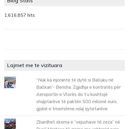
Blog Stats
1,616,857 hits
Lajmet me te vizituara
“Nuk ka injorante të dytë si Balluku në
Ballkan”- Berisha: Zgjidhja e kontratës për
Aeroportin e Vlorës do t’u kushtojë
shqiptarëve të paktën 500 milionë euro,
gjobë e tmerrshme ndaj qytetarëve
Zbardhet skema e “vejushave të zeza” në