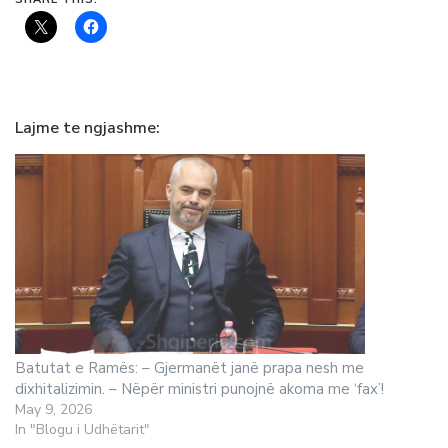
Lajme te ngjashme
Batutat e Ramës: – Gjermanët janë prapa nesh me
dixhitalizimin. – Nëpër ministri punojnë akoma me ‘fax’!
May 9, 2026
In "Blogu i Udhëtarit"