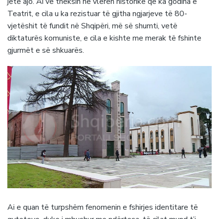
jetë ajo. Ai vë theksin në vlerën historike që ka godina e
Teatrit, e cila u ka rezistuar të gjitha ngjarjeve të 80-
vjetëshit të fundit në Shqipëri, më së shumti, vetë
diktaturës komuniste, e cila e kishte me merak të fshinte
gjurmët e së shkuarës.
Ai e quan të turpshëm fenomenin e fshirjes identitare të