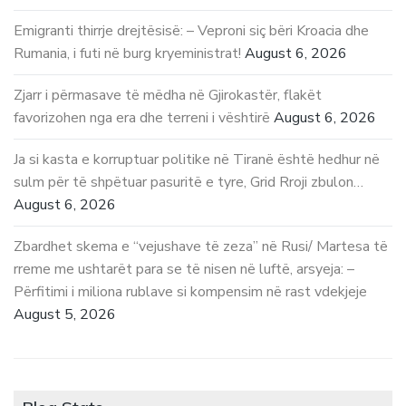
Emigranti thirrje drejtësisë: – Veproni siç bëri Kroacia dhe
Rumania, i futi në burg kryeministrat!
August 6, 2026
Zjarr i përmasave të mëdha në Gjirokastër, flakët
favorizohen nga era dhe terreni i vështirë
August 6, 2026
Ja si kasta e korruptuar politike në Tiranë është hedhur në
sulm për të shpëtuar pasuritë e tyre, Grid Rroji zbulon…
August 6, 2026
Zbardhet skema e “vejushave të zeza” në Rusi/ Martesa të
rreme me ushtarët para se të nisen në luftë, arsyeja: –
Përfitimi i miliona rublave si kompensim në rast vdekjeje
August 5, 2026