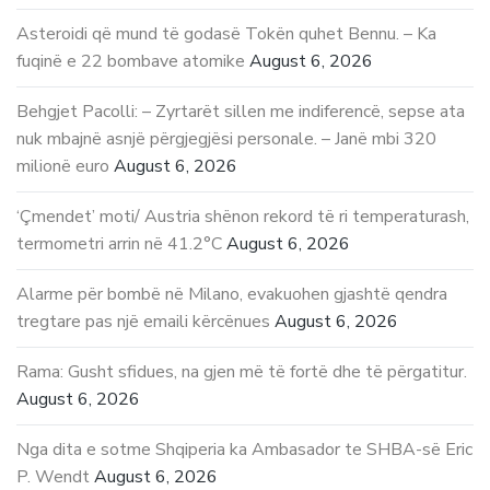
Asteroidi që mund të godasë Tokën quhet Bennu. – Ka
fuqinë e 22 bombave atomike
August 6, 2026
Behgjet Pacolli: – Zyrtarët sillen me indiferencë, sepse ata
nuk mbajnë asnjë përgjegjësi personale. – Janë mbi 320
milionë euro
August 6, 2026
‘Çmendet’ moti/ Austria shënon rekord të ri temperaturash,
termometri arrin në 41.2°C
August 6, 2026
Alarme për bombë në Milano, evakuohen gjashtë qendra
tregtare pas një emaili kërcënues
August 6, 2026
Rama: Gusht sfidues, na gjen më të fortë dhe të përgatitur.
August 6, 2026
Nga dita e sotme Shqiperia ka Ambasador te SHBA-së Eric
P. Wendt
August 6, 2026