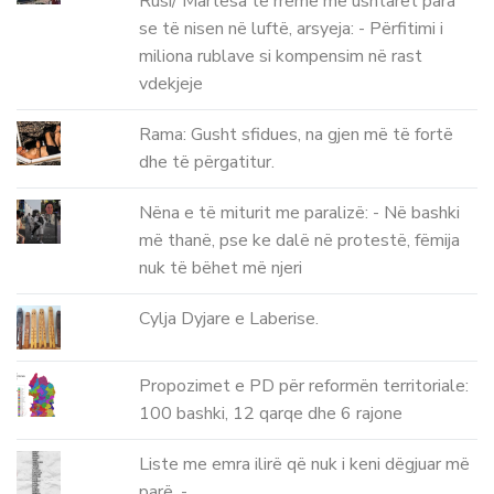
Rusi/ Martesa të rreme me ushtarët para
se të nisen në luftë, arsyeja: - Përfitimi i
miliona rublave si kompensim në rast
vdekjeje
Rama: Gusht sfidues, na gjen më të fortë
dhe të përgatitur.
Nëna e të miturit me paralizë: - Në bashki
më thanë, pse ke dalë në protestë, fëmija
nuk të bëhet më njeri
Cylja Dyjare e Laberise.
Propozimet e PD për reformën territoriale:
100 bashki, 12 qarqe dhe 6 rajone
Liste me emra ilirë që nuk i keni dëgjuar më
parë. -