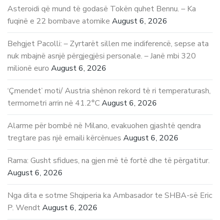
Asteroidi që mund të godasë Tokën quhet Bennu. – Ka
fuqinë e 22 bombave atomike
August 6, 2026
Behgjet Pacolli: – Zyrtarët sillen me indiferencë, sepse ata
nuk mbajnë asnjë përgjegjësi personale. – Janë mbi 320
milionë euro
August 6, 2026
‘Çmendet’ moti/ Austria shënon rekord të ri temperaturash,
termometri arrin në 41.2°C
August 6, 2026
Alarme për bombë në Milano, evakuohen gjashtë qendra
tregtare pas një emaili kërcënues
August 6, 2026
Rama: Gusht sfidues, na gjen më të fortë dhe të përgatitur.
August 6, 2026
Nga dita e sotme Shqiperia ka Ambasador te SHBA-së Eric
P. Wendt
August 6, 2026