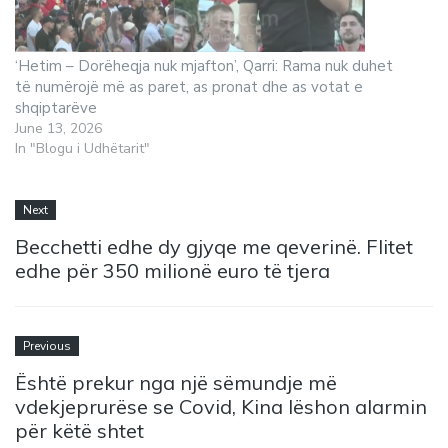
‘Hetim – Dorëheqja nuk mjafton’, Qarri: Rama nuk duhet
të numërojë më as paret, as pronat dhe as votat e
shqiptarëve
June 13, 2026
In "Blogu i Udhëtarit"
Next
Becchetti edhe dy gjyqe me qeverinë. Flitet
edhe për 350 milionë euro të tjera
Previous
Është prekur nga një sëmundje më
vdekjeprurëse se Covid, Kina lëshon alarmin
për këtë shtet