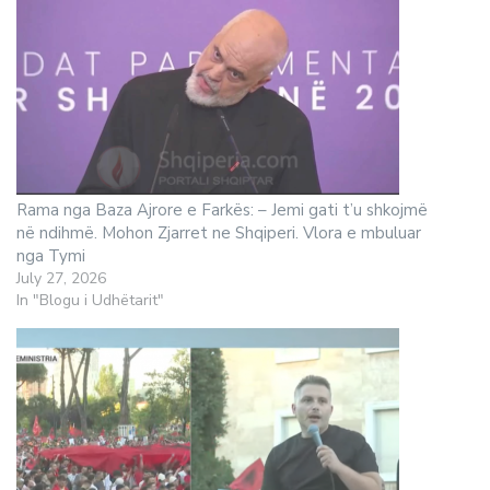
Rama nga Baza Ajrore e Farkës: – Jemi gati t’u shkojmë
në ndihmë. Mohon Zjarret ne Shqiperi. Vlora e mbuluar
nga Tymi
July 27, 2026
In "Blogu i Udhëtarit"