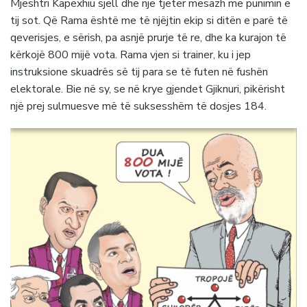
Mjeshtri Kapexhiu sjell dhe një tjetër mesazh me punimin e
tij sot. Që Rama është me të njëjtin ekip si ditën e parë të
qeverisjes, e sërish, pa asnjë prurje të re, dhe ka kurajon të
kërkojë 800 mijë vota. Rama vjen si trainer, ku i jep
instruksione skuadrës së tij para se të futen në fushën
elektorale. Bie në sy, se në krye gjendet Gjiknuri, pikërisht
një prej sulmuesve më të suksesshëm të dosjes 184.