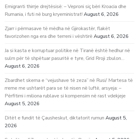
Emigranti thirrje drejtësisë: – Veproni siç bëri Kroacia dhe
Rumania, i futi në burg kryeministrat!
August 6, 2026
Zjarr i përmasave të mëdha në Gjirokastër, flakët
favorizohen nga era dhe terreni i vështirë
August 6, 2026
Ja si kasta e korruptuar politike në Tiranë është hedhur në
sulm për të shpëtuar pasuritë e tyre, Grid Rroji zbulon…
August 6, 2026
Zbardhet skema e “vejushave të zeza” në Rusi/ Martesa të
rreme me ushtarët para se të nisen në luftë, arsyeja: –
Përfitimi i miliona rublave si kompensim në rast vdekjeje
August 5, 2026
Ditët e fundit të Çausheskut, diktatorit rumun
August 5,
2026