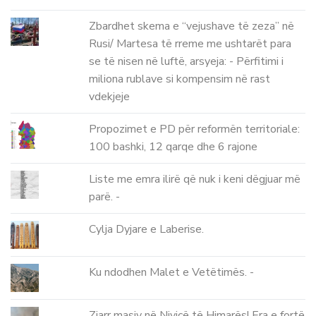
Zbardhet skema e “vejushave të zeza” në
Rusi/ Martesa të rreme me ushtarët para
se të nisen në luftë, arsyeja: - Përfitimi i
miliona rublave si kompensim në rast
vdekjeje
Propozimet e PD për reformën territoriale:
100 bashki, 12 qarqe dhe 6 rajone
Liste me emra ilirë që nuk i keni dëgjuar më
parë. -
Cylja Dyjare e Laberise.
Ku ndodhen Malet e Vetëtimës. -
Zjarr masiv në Nivicë të Himarës! Era e fortë