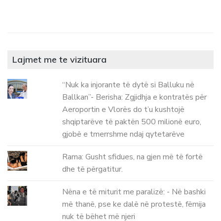
Lajmet me te vizituara
“Nuk ka injorante të dytë si Balluku në
Ballkan”- Berisha: Zgjidhja e kontratës për
Aeroportin e Vlorës do t’u kushtojë
shqiptarëve të paktën 500 milionë euro,
gjobë e tmerrshme ndaj qytetarëve
Rama: Gusht sfidues, na gjen më të fortë
dhe të përgatitur.
Nëna e të miturit me paralizë: - Në bashki
më thanë, pse ke dalë në protestë, fëmija
nuk të bëhet më njeri