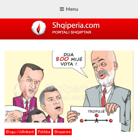
Menu
SHQIPERIA.COM
Blogu i ShqiperiaCom
Blogu i Udhëtarit
Politika
Shoqerore