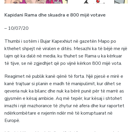
Kapidani Rama dhe skuadra e 800 mijë votave
– 10/07/20
Thumbi i sotëm i Bujar Kapexhiut në gazetën Mapo po
kthehet shpejt në viralen e ditës. Mesazhi ka të bëjë me një
lajm që ka dalë në media, ku thuhet se Rama u ka kërkuar
të tijve, se në zgjedhjet që po vijnë kërkon 800 mijë vota.
Reagimet në publik kanë qënë të forta. Një pjesë e mirë e
kanë trajtuar si planin e madh të manipulimit, kur dihet se
qeveria nuk ka bilanc dhe nuk ka bërë punë për të marrë as
gjysmën e kësaj ambicie. Aq më tepër, kur kësaj i shtohet
imazhi i një mazhorance të zhytur në afera dhe kur raportet
ndërkombëtare e nxjerrin ndër më të korruptuarat në
Europë.