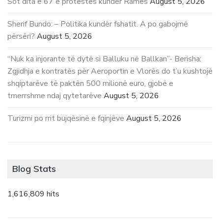
Sot dita e 67 e protestës kundër Ramës
August 5, 2026
Sherif Bundo: – Politika kundër fshatit. A po gabojmë
përsëri?
August 5, 2026
“Nuk ka injorante të dytë si Balluku në Ballkan”- Berisha:
Zgjidhja e kontratës për Aeroportin e Vlorës do t’u kushtojë
shqiptarëve të paktën 500 milionë euro, gjobë e
tmerrshme ndaj qytetarëve
August 5, 2026
Turizmi po rrit bujqësinë e fqinjëve
August 5, 2026
Blog Stats
1,616,809 hits