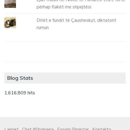
përhap flakët me shpejtësi
Ditët e fundit të Çausheskut, diktatorit
rumun
Blog Stats
1,616,809 hits
Lajmet
Chat #Shqiperia
Forumi Shqiptar
Kontakto