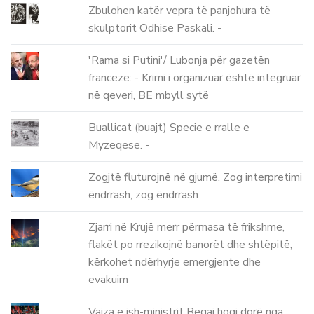
Zbulohen katër vepra të panjohura të
skulptorit Odhise Paskali. -
'Rama si Putini'/ Lubonja për gazetën
franceze: - Krimi i organizuar është integruar
në qeveri, BE mbyll sytë
Buallicat (buajt) Specie e rralle e
Myzeqese. -
Zogjtë fluturojnë në gjumë. Zog interpretimi
ëndrrash, zog ëndrrash
Zjarri në Krujë merr përmasa të frikshme,
flakët po rrezikojnë banorët dhe shtëpitë,
kërkohet ndërhyrje emergjente dhe
evakuim
Vajza e ish-ministrit Beqaj hoqi dorë nga