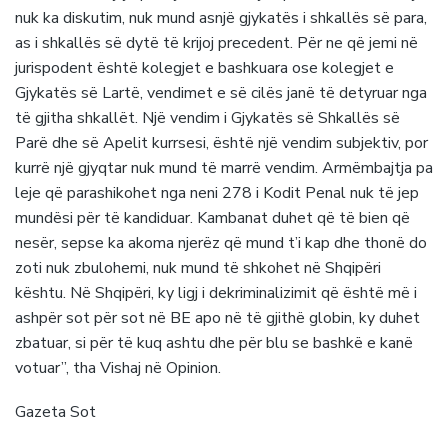
nuk ka diskutim, nuk mund asnjë gjykatës i shkallës së para,
as i shkallës së dytë të krijoj precedent. Për ne që jemi në
jurispodent është kolegjet e bashkuara ose kolegjet e
Gjykatës së Lartë, vendimet e së cilës janë të detyruar nga
të gjitha shkallët. Një vendim i Gjykatës së Shkallës së
Parë dhe së Apelit kurrsesi, është një vendim subjektiv, por
kurrë një gjyqtar nuk mund të marrë vendim. Armëmbajtja pa
leje që parashikohet nga neni 278 i Kodit Penal nuk të jep
mundësi për të kandiduar. Kambanat duhet që të bien që
nesër, sepse ka akoma njerëz që mund t’i kap dhe thonë do
zoti nuk zbulohemi, nuk mund të shkohet në Shqipëri
kështu. Në Shqipëri, ky ligj i dekriminalizimit që është më i
ashpër sot për sot në BE apo në të gjithë globin, ky duhet
zbatuar, si për të kuq ashtu dhe për blu se bashkë e kanë
votuar”, tha Vishaj në Opinion.
Gazeta Sot