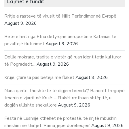
Lajmet e fundit
Rritje e rasteve të virusit të Nilit Perëndimor në Evropë
August 9, 2026
Retë e hirit nga Etna detyrojnë aeroportin e Katanias të
pezullojë fluturimet
August 9, 2026
Dollia mokrare, tradita e vjetër që ruan identitetin kulturor
të Pogradecit…
August 9, 2026
Krujë, çfarë la pas beteja me flakët
August 9, 2026
Nana qante, thoshte le të digjem brenda”/ Banorët tregojnë
tmerrin e zjarrit në Krujë: – Flakët rrethuan shtëpitë, u
dogjën ullishte shekullore
August 9, 2026
Festa në Lushnje kthehet në protestë, të rinjtë mbushin
sheshin me thirrjet ‘Rama, jepe dorëheqjen’
August 9, 2026