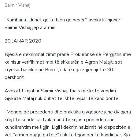
Saimir Vishaj
“Kambanat duhet që të bien që nesër”, avokati i njohur
Saimir Vishaj jep alarmin
20 JANAR 2020
Njësia e dekriminalizimit pranë Prokurorisë së Përgjithshme
ka nisur verifikimet mbi të shkuarën e Agron Malajt, sot
kryetar bashkie në Burrel, i dalë nga zgjedhjet e 30
qershorit.
Avokatit i njohur Saimir Vishaj, tha s me këtë vendim
Gjykatë Malaj nuk duhet të ishte lejuar të kandidonte.
“Mendoj që precedenti dhe praktika gjyqësore janë dy gjëra
krejt të kundërta. Nuk mund të krijosh precedent në
kundërshtim me ligjin. Ligji i dekriminalizimit në dispozitën e
vet “armëmbajtje pa leje” nuk të lejon për të kandiduar. Kjo