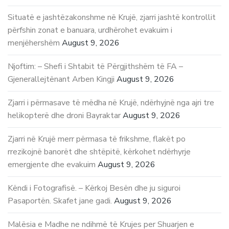
Situatë e jashtëzakonshme në Krujë, zjarri jashtë kontrollit
përfshin zonat e banuara, urdhërohet evakuim i
menjëhershëm
August 9, 2026
Njoftim: – Shefi i Shtabit të Përgjithshëm të FA –
Gjenerallejtënant Arben Kingji
August 9, 2026
Zjarri i përmasave të mëdha në Krujë, ndërhyjnë nga ajri tre
helikopterë dhe droni Bayraktar
August 9, 2026
Zjarri në Krujë merr përmasa të frikshme, flakët po
rrezikojnë banorët dhe shtëpitë, kërkohet ndërhyrje
emergjente dhe evakuim
August 9, 2026
Këndi i Fotografisë. – Kërkoj Besën dhe ju siguroi
Pasaportën. Skafet jane gadi.
August 9, 2026
Malësia e Madhe ne ndihmë të Krujes per Shuarjen e