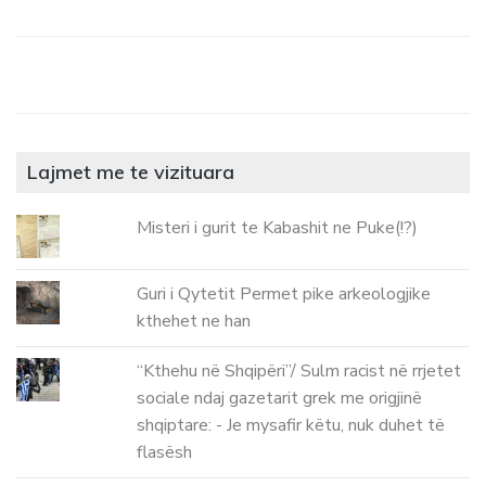
Lajmet me te vizituara
Misteri i gurit te Kabashit ne Puke(!?)
Guri i Qytetit Permet pike arkeologjike
kthehet ne han
“Kthehu në Shqipëri”/ Sulm racist në rrjetet
sociale ndaj gazetarit grek me origjinë
shqiptare: - Je mysafir këtu, nuk duhet të
flasësh