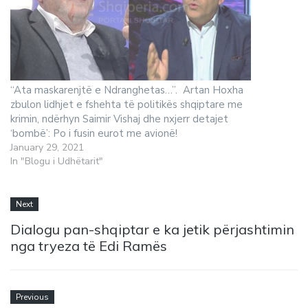
“Ata maskarenjtë e Ndranghetas…”. Artan Hoxha
zbulon lidhjet e fshehta të politikës shqiptare me
krimin, ndërhyn Saimir Vishaj dhe nxjerr detajet
‘bombë’: Po i fusin eurot me avionë!
January 29, 2021
In "Blogu i Udhëtarit"
Next
Dialogu pan-shqiptar e ka jetik përjashtimin
nga tryeza të Edi Ramës
Previous