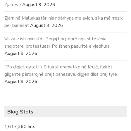
Zjarreve
August 9, 2026
Zjarri në Mallakastër, nis ndërhyrja me avion, s’ka më rrezik
për banesat
August 9, 2026
Vajza e ish-ministrit Beqaj hoqi dorë nga shtetësia
shqiptare, protestuesi: Po fsheh pasuritë e vjedhura!
August 9, 2026
“Po digjet qyteti!”/ Situatë dramatike në Krujë, flakët
gjigante përparojnë drejt banesave, digjen disa prej tyre
August 9, 2026
Blog Stats
1,617,360 hits