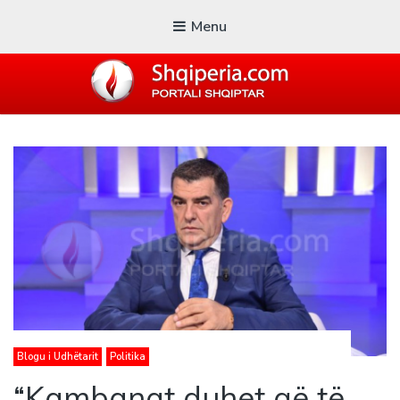
Menu
SHQIPERIA.COM
Blogu i ShqiperiaCom
Blogu i Udhëtarit
Politika
“Kambanat duhet që të